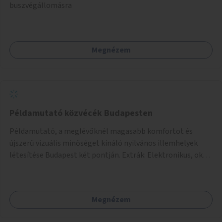
buszvégállomásra
Megnézem
Példamutató közvécék Budapesten
Példamutató, a meglévőknél magasabb komfortot és
újszerű vizuális minőséget kínáló nyilvános illemhelyek
létesítése Budapest két pontján. Extrák: Elektronikus, okos
fizetési lehetőség vagy ingyenesség; újszerű fenntartási
konstrukció kidolgozása; egyéb kapcsolt szolgáltatások
(pl. ivókút, telefontöltés).
Megnézem