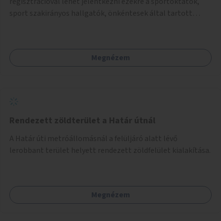
regisztrációval lehet jelentkezni ezekre a sportoktatók,
sport szakirányos hallgatók, önkéntesek által tartott
programokra.
Megnézem
Rendezett zöldterület a Határ útnál
A Határ úti metróállomásnál a felüljáró alatt lévő
lerobbant terület helyett rendezett zöldfelület kialakítása.
Megnézem