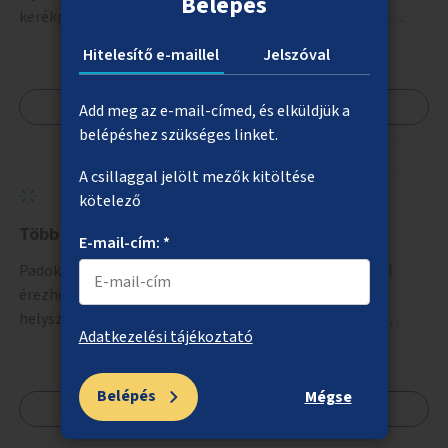
Belépés
kerékpárút fizikai elválasztását, szintbeli kiemelését,
optikai jelölését, az indirekt balra kanyarodási lehetőség
Hitelesítő e-maillel
Jelszóval
jelölését – különösen a veszélyesebb kereszteződésekben,
vagy akár egyes egyirányú utcák megnyitását
Megnézem
Add meg az e-mail-címed, és elküldjük a
szembeforgalmú kerékpározásra.
belépéshez szükséges linket.
A csillaggal jelölt mezők kitöltése
kötelező
Több pad a parkokban, köztereken
E-mail-cím: *
Padok telepítése olyan közterekre, parkrészekbe, ahol
érezhetően több leülési lehetőségre volna szükség. A
helyszínek kiválasztása a helyiekkel való egyeztetést
Adatkezelési tájékoztató
követően történhet.
Belépés
Mégse
Megnézem