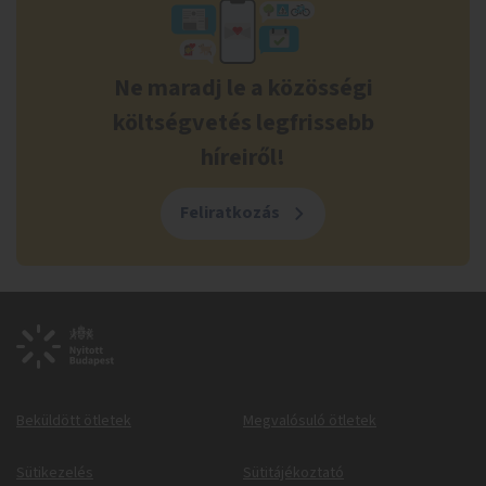
Ne maradj le a közösségi
költségvetés legfrissebb
híreiről!
Feliratkozás
Beküldött ötletek
Megvalósuló ötletek
Sütikezelés
Sütitájékoztató