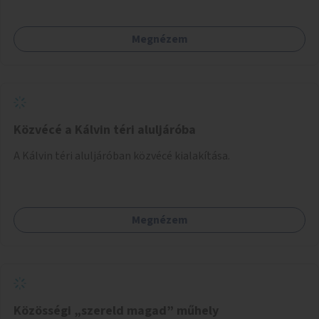
Megnézem
Közvécé a Kálvin téri aluljáróba
A Kálvin téri aluljáróban közvécé kialakítása.
Megnézem
Közösségi „szereld magad” műhely