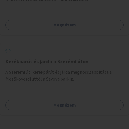
Megnézem
Kerékpárút és járda a Szerémi úton
A Szerémi úti kerékpárút és járda meghosszabbítása a
Mezőkövesdi úttól a Savoya parkig.
Megnézem