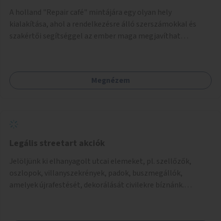
A holland "Repair café" mintájára egy olyan hely
kialakítása, ahol a rendelkezésre álló szerszámokkal és
szakértői segítséggel az ember maga megjavíthat
elromlott tárgyakat. A műhely egyben találkozóhely is,
lehetőség arra, hogy a közösség tagjai is segítsenek
egymásnak, megosszák tudásukat.
Megnézem
Legális streetart akciók
Jelöljünk ki elhanyagolt utcai elemeket, pl. szellőzők,
oszlopok, villanyszekrények, padok, buszmegállók,
amelyek újrafestését, dekorálását civilekre bíznánk.
Támogassuk a közösségi alapon való megújulást a
szükséges eszközökkel.