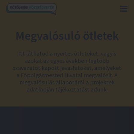
Megvalósuló ötletek
Itt láthatod a nyertes ötleteket, vagyis
azokat az egyes években legtöbb
szavazatot kapott javaslatokat, amelyeket
a Főpolgármesteri Hivatal megvalósít. A
megvalósulás állapotáról a projektek
adatlapján tájékoztatást adunk.