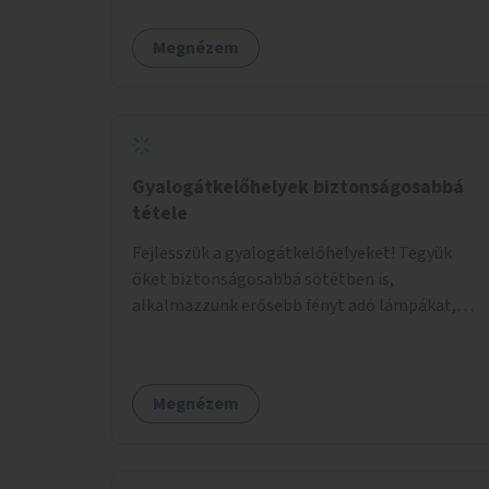
Megnézem
Gyalogátkelőhelyek biztonságosabbá
tétele
Fejlesszük a gyalogátkelőhelyeket! Tegyük
őket biztonságosabbá sötétben is,
alkalmazzunk erősebb fényt adó lámpákat,
helyezzünk ki hangjelzést adó készülékeket és
taktilis jelzéseket a vakok és gyengénlátók
számára.
Megnézem