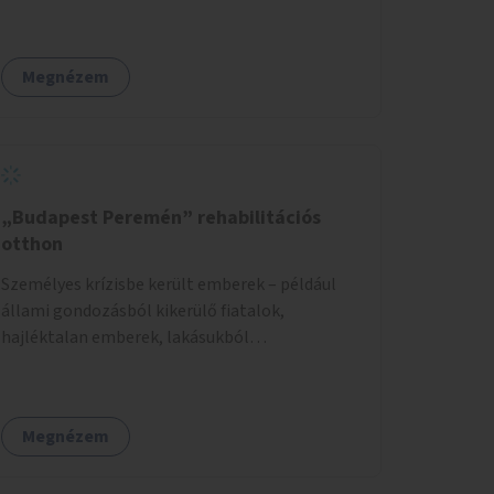
Megnézem
„Budapest Peremén” rehabilitációs
otthon
Személyes krízisbe került emberek – például
állami gondozásból kikerülő fiatalok,
hajléktalan emberek, lakásukból
kilakoltatottak, szenvedélybetegségükből
kijönni szándékozók – számára rehabilitációs
otthon megteremtése Budapest valamely
Megnézem
peremkerületén, civil/szakmai szervezeti
háttérrel. A program a közvetlen segítségen,