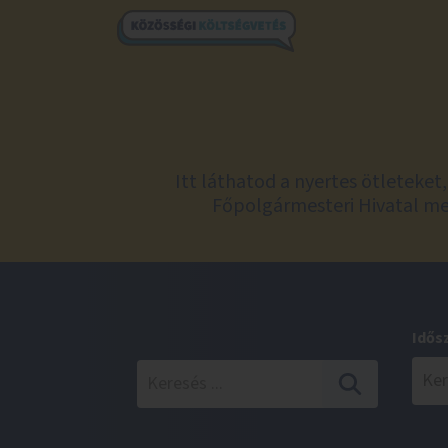
Itt láthatod a nyertes ötleteke
Főpolgármesteri Hivatal meg
Idős