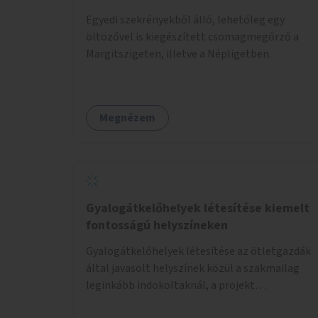
Egyedi szekrényekből álló, lehetőleg egy
öltözővel is kiegészített csomagmegőrző a
Margitszigeten, illetve a Népligetben.
Megnézem
Gyalogátkelőhelyek létesítése kiemelt
fontosságú helyszíneken
Gyalogátkelőhelyek létesítése az ötletgazdák
által javasolt helyszínek közül a szakmailag
leginkább indokoltaknál, a projekt
költségkeretéből.