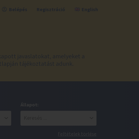
Belépés
Regisztráció
English
kapott javaslatokat, amelyeket a
tlapján tájékoztatást adunk.
Állapot:
Feltételek törlése