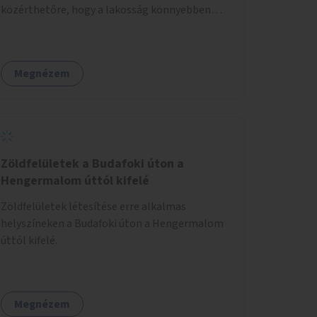
közérthetőre, hogy a lakosság könnyebben
megértse azokat.
Megnézem
Zöldfelületek a Budafoki úton a
Hengermalom úttól kifelé
Zöldfelületek létesítése erre alkalmas
helyszíneken a Budafoki úton a Hengermalom
úttól kifelé.
Megnézem