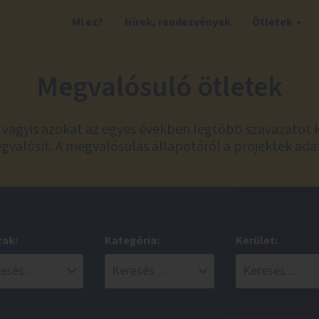
Mi ez?
Hírek, rendezvények
Ötletek
Megvalósuló ötletek
t, vagyis azokat az egyes években legtöbb szavazatot 
valósít. A megvalósulás állapotáról a projektek ada
zak:
Kategória:
Kerület: