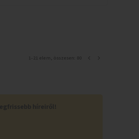
1
-
21
elem
, összesen:
80
egfrissebb híreiről!