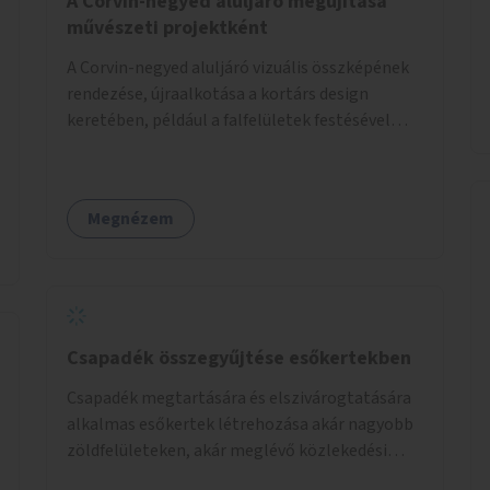
A Corvin-negyed aluljáró megújítása
művészeti projektként
A Corvin-negyed aluljáró vizuális összképének
rendezése, újraalkotása a kortárs design
keretében, például a falfelületek festésével
vagy kiállítóterek létesítésével, amelyekben
kortárs designerek, művészek, tervezők
alkotásai, termékei jelenhetnének meg
Megnézem
alkalmat adva a bemutatkozásra, szélesebb
körben való ismertségre.
Csapadék összegyűjtése esőkertekben
Csapadék megtartására és elszivárogtatására
alkalmas esőkertek létrehozása akár nagyobb
zöldfelületeken, akár meglévő közlekedési
területek helyén.