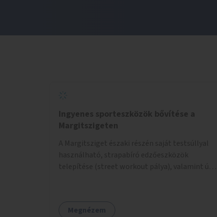
Ingyenes sporteszközök bővítése a
Margitszigeten
A Margitsziget északi részén saját testsúllyal
használható, strapabíró edzőeszközök
telepítése (street workout pálya), valamint új
kültéri pingpongasztalok kihelyezése. A
meglévő fitneszterület jelenleg alig felszerelt,
így kihasználatlan. A pingpongasztalok
Megnézem
telepítésével egy népszerű, ingyenes