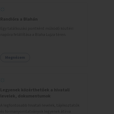
biztonságnyújtáson kívül gazdálkodásba is
bevonja az ott lévő személyeket, és egyben a
környezettudatos és fenntartható élettel
kapcsolatos szemléletformálást is céljának
Randióra a Blahán
tekinti.
Egy találkozási pontként működő köztéri
napóra felállítása a Blaha Lujza téren.
Megnézem
Legyenek közérthetőek a hivatali
levelek, dokumentumok
A legfontosabb hivatali levelek, tájékoztatók
és formanyomtatványok legyenek átírva