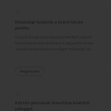
Közösségi funkciók a Szent István
parkba
A Szent István park kisparki elkerített részeit
közösségi parkká alakítani, a nagyparki részen
a kosárlabdapálya biztonságos felülettel való
burkolása.
Megnézem
Köztéri piszoárok létesítése kísérleti
jelleggel