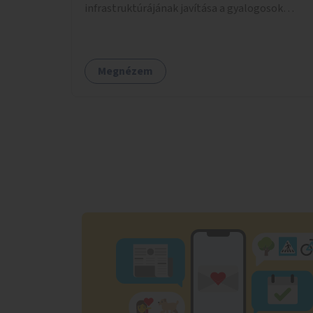
infrastruktúrájának javítása a gyalogosok
érdekében is.
Megnézem