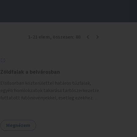
1
-
21
elem
, összesen:
80
Zöldfalak a belvárosban
Elsősorban közterülettel határos tűzfalak,
egyéb homlokzatok takarása tartószerkezetre
futtatott futónövényekkel, esetleg ezekhez
kapcsolódóan lugasok kialakítása. Ezzel olyan
belvárosi helyszíneken növelhető a
zöldfelületek mennyisége, ahol helyhiány
Megnézem
miatt másra nincs lehetőség.