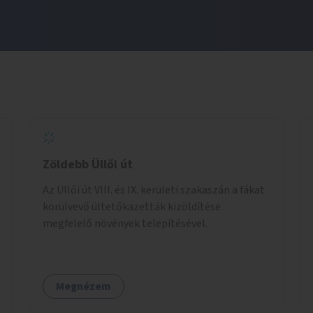
Zöldebb Üllői út
Az Üllői út VIII. és IX. kerületi szakaszán a fákat
körülvevő ültetőkazetták kizöldítése
megfelelő növények telepítésével.
Megnézem