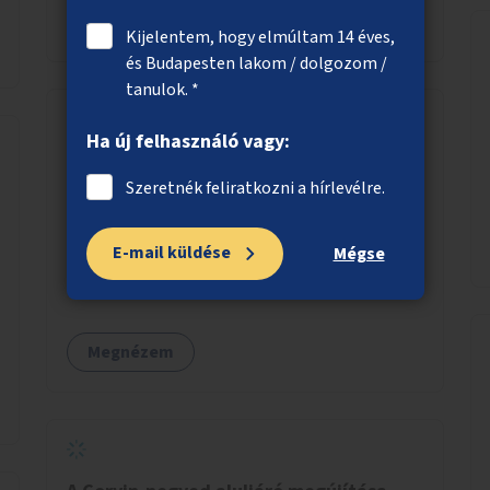
Megnézem
Kijelentem, hogy elmúltam 14 éves,
és Budapesten lakom / dolgozom /
tanulok. *
Ha új felhasználó vagy:
Ülőfelületek a Duna-parti rézsűn
Szeretnék feliratkozni a hírlevélre.
A belvárosi Duna-parti rézsűkre olyan,
árvíztűrő betonból készült geometrikus
E-mail küldése
elemek kihelyezése, amelyek ülőfelületként,
Mégse
asztalként és lépcsőként is – valamint néhány
esetben extra funkcióval (kutyaitató, grill) –
használhatók. Civilek bevonása a fenntartásba.
Megnézem