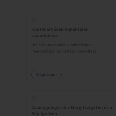
sportolási lehetőség válna elérhetővé a sziget
északi felén, ahol jelenleg egyetlen asztal sem
található.
Konténerházak hajléktalan
családoknak
Hajléktalan családok lakhatásának
megoldására mobil házak telepítése.
Megnézem
Csomagmegőrző a Margitszigeten és a
Népligetben