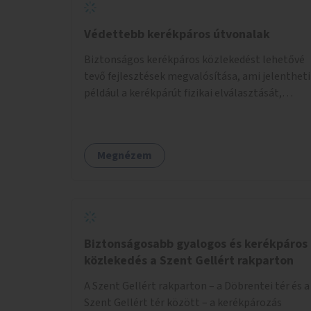
Védettebb kerékpáros útvonalak
Biztonságos kerékpáros közlekedést lehetővé
tevő fejlesztések megvalósítása, ami jelentheti
például a kerékpárút fizikai elválasztását,
szintbeli kiemelését, optikai jelölését, az
indirekt balra kanyarodási lehetőség jelölését –
különösen a veszélyesebb kereszteződésekben,
Megnézem
vagy akár egyes egyirányú utcák megnyitását
szembeforgalmú kerékpározásra.
Biztonságosabb gyalogos és kerékpáros
közlekedés a Szent Gellért rakparton
A Szent Gellért rakparton – a Döbrentei tér és a
Szent Gellért tér között – a kerékpározás