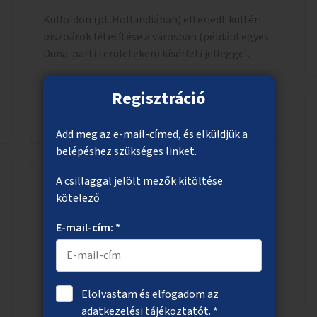
Külföldön (pl. Hollandiában) elterjedt kültéri
piszoárok létesítése a városban (például egyes
Duna-parti területeken) kísérleti jelleggel.
Regisztráció
Megnézem
Add meg az e-mail-címed, és elküldjük a
belépéshez szükséges linket.
A csillaggal jelölt mezők kitöltése
kötelező
Zöld villamosmegállók a 14-es vonalán
E-mail-cím: *
A napsütésnek leginkább kitett megállókban
akár a megállóra, akár önálló rácsozatra
futtatott növényekkel történő árnyékolás.
Elolvastam és elfogadom az
adatkezelési tájékoztatót
. *