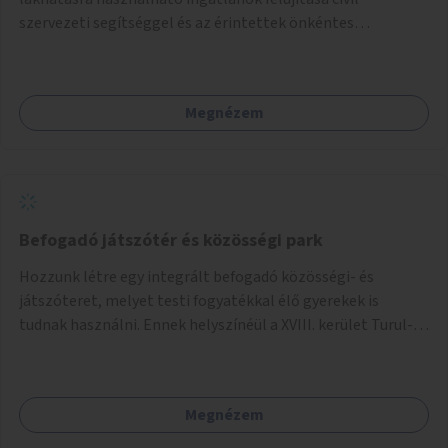
szervezeti segítséggel és az érintettek önkéntes
munkájával, majd a kialakított lakások, lakóegységek
bérbeadása rászorulók számára.
Megnézem
Befogadó játszótér és közösségi park
Hozzunk létre egy integrált befogadó közösségi- és
játszóteret, melyet testi fogyatékkal élő gyerekek is
tudnak használni. Ennek helyszínéül a XVIII. kerület Turul-
park területe lenne megfelelő, mely mind elérhetőségét,
mind infrastrukturális adottságait tekintve alkalmas egy új
játszótér kialakítására.
Megnézem