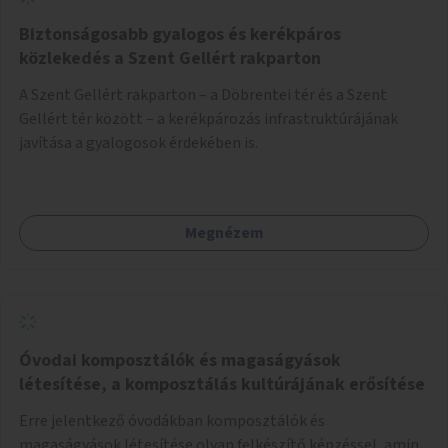
Biztonságosabb gyalogos és kerékpáros
közlekedés a Szent Gellért rakparton
A Szent Gellért rakparton – a Döbrentei tér és a Szent
Gellért tér között – a kerékpározás infrastruktúrájának
javítása a gyalogosok érdekében is.
Megnézem
Óvodai komposztálók és magaságyások
létesítése, a komposztálás kultúrájának erősítése
Erre jelentkező óvodákban komposztálók és
magaságyások létesítése olyan felkészítő képzéssel, amin