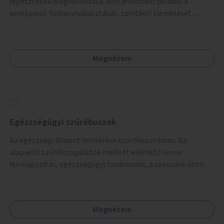
fejlesztések megvalósítása, ami jelentheti például a
kerékpárút fizikai elválasztását, szintbeli kiemelését,
optikai jelölését, az indirekt balra kanyarodási lehetőség
jelölését – különösen a veszélyesebb kereszteződésekben,
vagy akár egyes egyirányú utcák megnyitását
Megnézem
szembeforgalmú kerékpározásra.
Egészségügyi szűrőbuszok
Az egészségi állapot felmérése szűrőbuszokban. Az
alapvető szűrővizsgálatok mellett elérhető lenne
felvilágosítás, egészségügyi tanácsadás, a szexuális úton
terjedő betegségek szűrése és a szenvedélybetegek
támogatása.
Megnézem