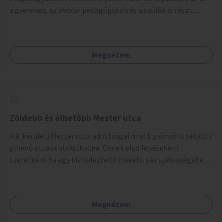
a gyerekek, az óvodai pedagógusok és a szülők is részt
vehetnek.
Megnézem
Zöldebb és élhetőbb Mester utca
A 9. kerületi Mester utca adottságai miatt gyönyörű sétáló /
pihenő utcává alakulhatna. Ennek első lépéseként
szeretném ha egy kivitelezhető méretű sáv szélességében
a beton helyén ládás, vagy a földbe ültetett növényzet
lenne, praktikusan a járda és az autós sáv találkozásánál, a
platán fák között. A lakók, boltok és vendéglátó helyek
Megnézem
együttműködését kérnénk abban, hogy ez a zöld sáv ne
pusztuljon ki, és megtartsa azt a jó hangulatot, amiből már