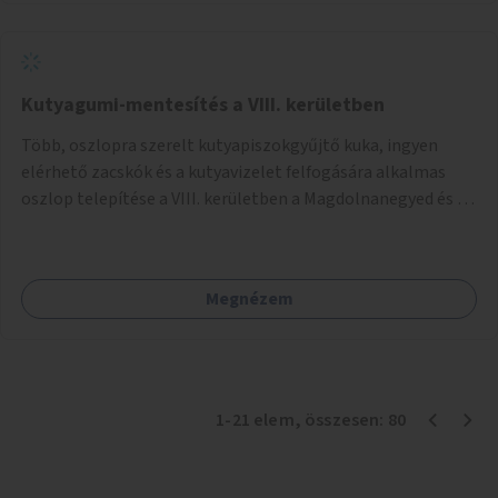
Kutyagumi-mentesítés a VIII. kerületben
Több, oszlopra szerelt kutyapiszokgyűjtő kuka, ingyen
elérhető zacskók és a kutyavizelet felfogására alkalmas
oszlop telepítése a VIII. kerületben a Magdolnanegyed és a
Palotanegyed néhány pontján, pilot jelleggel.
Megnézem
1
-
21
elem
, összesen:
80