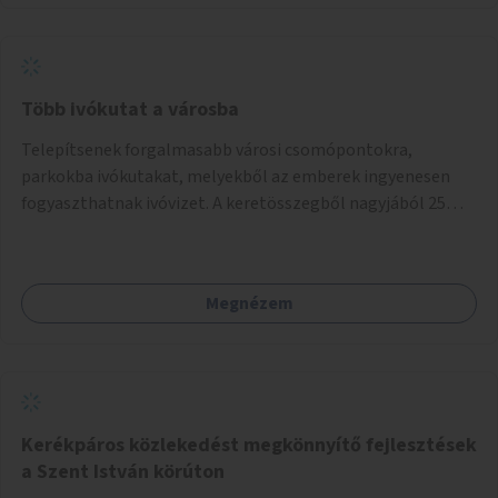
Több ivókutat a városba
Telepítsenek forgalmasabb városi csomópontokra,
parkokba ivókutakat, melyekből az emberek ingyenesen
fogyaszthatnak ivóvizet. A keretösszegből nagyjából 25
ivókút telepítése lehetséges.
Megnézem
Kerékpáros közlekedést megkönnyítő fejlesztések
a Szent István körúton