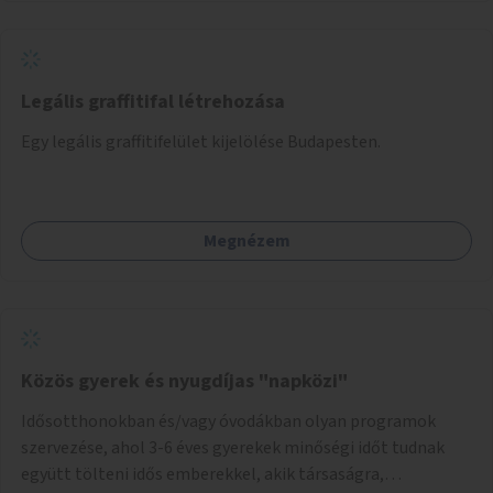
könnyebb lesz elképzelni a következő lépést egészen
addig, amíg komolyabb forgalomcsillapítások és zöldítések
nem létesülnek a Mester utcában.
Legális graffitifal létrehozása
Egy legális graffitifelület kijelölése Budapesten.
Megnézem
Közös gyerek és nyugdíjas "napközi"
Idősotthonokban és/vagy óvodákban olyan programok
szervezése, ahol 3-6 éves gyerekek minőségi időt tudnak
együtt tölteni idős emberekkel, akik társaságra,