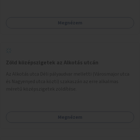
beszélgetésre vágynak.
Megnézem
Zöld középszigetek az Alkotás utcán
Az Alkotás utca Déli pályaudvar melletti (Városmajor utca
és Nagyenyed utca közti) szakaszán az erre alkalmas
méretű középszigetek zöldítése.
Megnézem