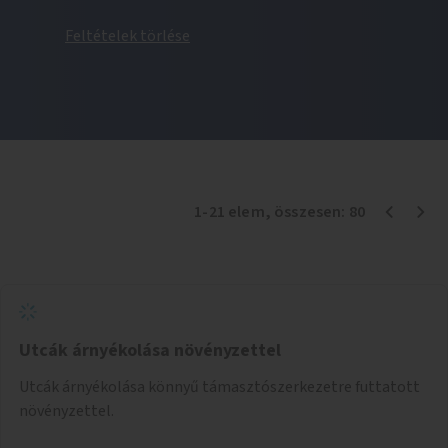
Feltételek törlése
1
-
21
elem
, összesen:
80
Utcák árnyékolása növényzettel
Utcák árnyékolása könnyű támasztószerkezetre futtatott
növényzettel.