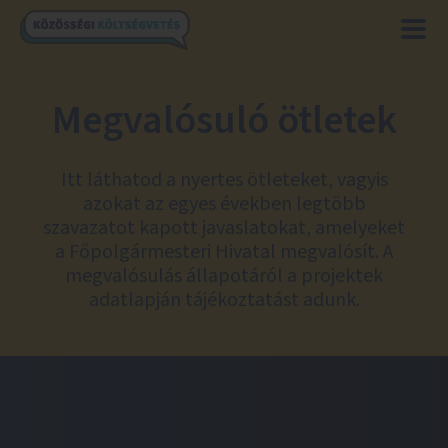
Megvalósuló ötletek
Itt láthatod a nyertes ötleteket, vagyis
azokat az egyes években legtöbb
szavazatot kapott javaslatokat, amelyeket
a Főpolgármesteri Hivatal megvalósít. A
megvalósulás állapotáról a projektek
adatlapján tájékoztatást adunk.