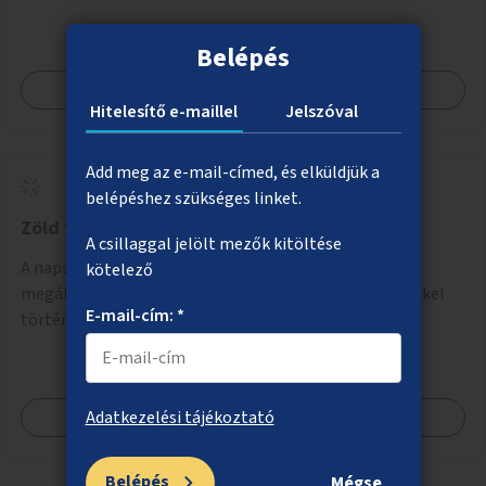
Belépés
Megnézem
Hitelesítő e-maillel
Jelszóval
Add meg az e-mail-címed, és elküldjük a
belépéshez szükséges linket.
Zöld villamosmegállók a 14-es vonalán
A csillaggal jelölt mezők kitöltése
A napsütésnek leginkább kitett megállókban akár a
kötelező
megállóra, akár önálló rácsozatra futtatott növényekkel
E-mail-cím: *
történő árnyékolás.
Megnézem
Adatkezelési tájékoztató
Belépés
Mégse