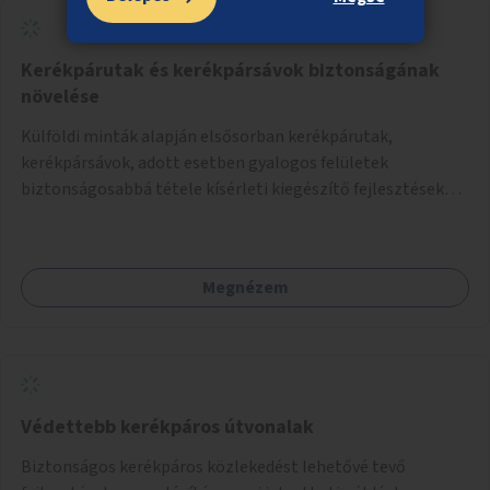
Kerékpárutak és kerékpársávok biztonságának
növelése
Külföldi minták alapján elsősorban kerékpárutak,
kerékpársávok, adott esetben gyalogos felületek
biztonságosabbá tétele kísérleti kiegészítő fejlesztésekkel
(terelők, műanyag elválasztó elemek, több és jobban
látható felfestés stb.)
Megnézem
Védettebb kerékpáros útvonalak
Biztonságos kerékpáros közlekedést lehetővé tevő