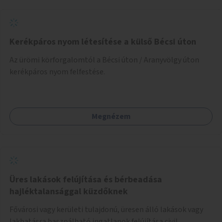
Kerékpáros nyom létesítése a külső Bécsi úton
Az ürömi körforgalomtól a Bécsi úton / Aranyvölgy úton
kerékpáros nyom felfestése.
Megnézem
Üres lakások felújítása és bérbeadása
hajléktalansággal küzdőknek
Fővárosi vagy kerületi tulajdonú, üresen álló lakások vagy
lakhatásra használható ingatlanok felújítása civil