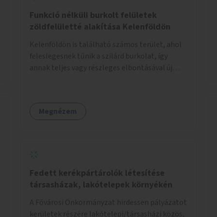
Funkció nélküli burkolt felületek
zöldfelületté alakítása Kelenföldön
Kelenföldön is található számos terület, ahol
feleslegesnek tűnik a szilárd burkolat, így
annak teljes vagy részleges elbontásával új
zöldfelületeket hozhatnánk létre. Ilyenek
például az Etele út 19. és Mérnök utca 32.
közötti, vagy a Fraknó utca 22/b és a Bártfai
Megnézem
utca közötti aszfaltos területek.
Fedett kerékpártárolók létesítése
társasházak, lakótelepek környékén
A Fővárosi Önkormányzat hirdessen pályázatot
kerületek részére lakótelepi/társasházi közös,