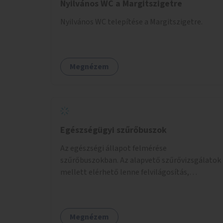
Nyilvános WC a Margitszigetre
Nyilvános WC telepítése a Margitszigetre.
Megnézem
Egészségügyi szűrőbuszok
Az egészségi állapot felmérése
szűrőbuszokban. Az alapvető szűrővizsgálatok
mellett elérhető lenne felvilágosítás,
egészségügyi tanácsadás, a szexuális úton
terjedő betegségek szűrése és a
szenvedélybetegek támogatása.
Megnézem