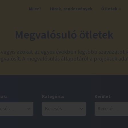
Mi ez?
Hírek, rendezvények
Ötletek
Megvalósuló ötletek
t, vagyis azokat az egyes években legtöbb szavazatot 
valósít. A megvalósulás állapotáról a projektek ada
zak:
Kategória:
Kerület: