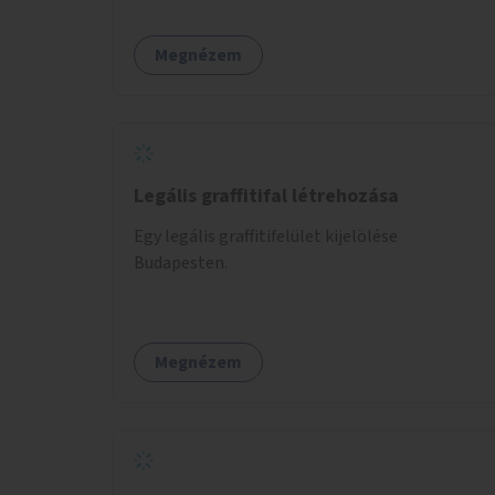
autista fiatalok élethosszig tartó támogatásra
és közösségekre találhatnak.
Megnézem
Legális graffitifal létrehozása
Egy legális graffitifelület kijelölése
Budapesten.
Megnézem