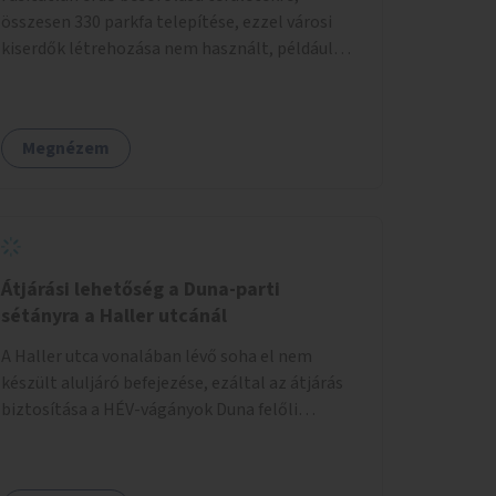
összesen 330 parkfa telepítése, ezzel városi
kiserdők létrehozása nem használt, például
rozsdaövezeti telkeken, 3 év gondozással.
Megnézem
Átjárási lehetőség a Duna-parti
sétányra a Haller utcánál
A Haller utca vonalában lévő soha el nem
készült aluljáró befejezése, ezáltal az átjárás
biztosítása a HÉV-vágányok Duna felőli
oldalára.