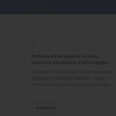
Stefánia úti kerékpárút és járda
közvetlen átvezetése a Városligetbe
A Stefánia út – Ajtósi Dürer sor csomópontban
új gyalogos-átkelőhely létesítése, hogy a
kerékpáros forgalom és a gyalogosok a Liget
felé vezető bal oldali járdáról közvetlenül
átkelhessenek a Városligetbe.
Megnézem