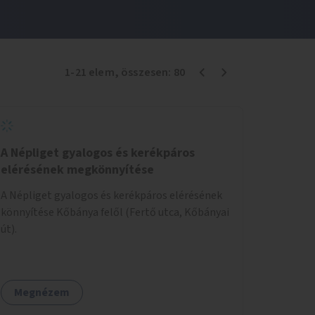
1
-
21
elem
, összesen:
80
A Népliget gyalogos és kerékpáros
elérésének megkönnyítése
A Népliget gyalogos és kerékpáros elérésének
könnyítése Kőbánya felől (Fertő utca, Kőbányai
út).
Megnézem