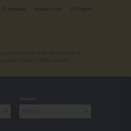
Belépés
Regisztráció
English
kapott javaslatokat, amelyeket a
tlapján tájékoztatást adunk.
Állapot: