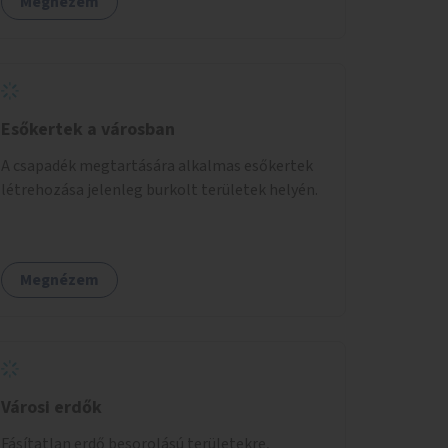
Megnézem
Esőkertek a városban
A csapadék megtartására alkalmas esőkertek
létrehozása jelenleg burkolt területek helyén.
Megnézem
Városi erdők
Fásítatlan erdő besorolású területekre,