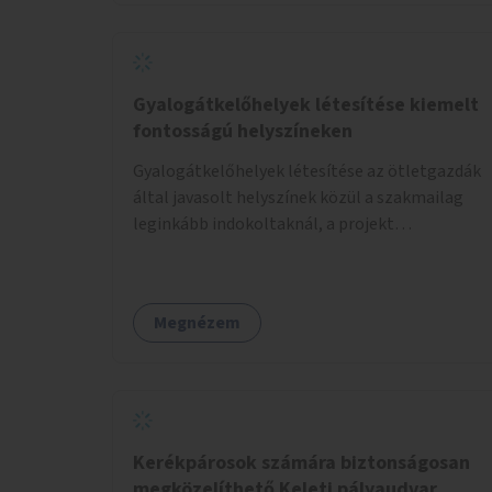
Gyalogátkelőhelyek létesítése kiemelt
fontosságú helyszíneken
Gyalogátkelőhelyek létesítése az ötletgazdák
által javasolt helyszínek közül a szakmailag
leginkább indokoltaknál, a projekt
költségkeretéből.
Megnézem
Kerékpárosok számára biztonságosan
megközelíthető Keleti pályaudvar