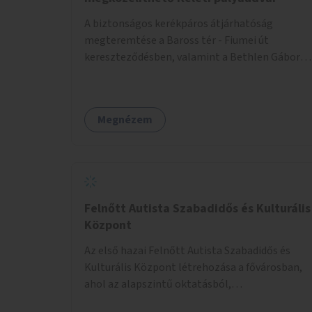
A biztonságos kerékpáros átjárhatóság
megteremtése a Baross tér - Fiumei út
kereszteződésben, valamint a Bethlen Gábor
utcánál a Thököly útról való balra kanyarodás
biztosítása a Festetics György utca irányába.
Megnézem
Felnőtt Autista Szabadidős és Kulturális
Központ
Az első hazai Felnőtt Autista Szabadidős és
Kulturális Központ létrehozása a fővárosban,
ahol az alapszintű oktatásból,
továbbképzésből és a felsőoktatásból kikerülő