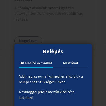
A Kőbánya alsóként ismert Liget téri
buszvégállomás környezetének zöldítése,
fásítása.
Megnézem
Belépés
Hitelesítő e-maillel
Jelszóval
Az aluljárók üres helyiségeinek,
kirakatainak civil hasznosítása
Add meg az e-mail-címed, és elküldjük a
belépéshez szükséges linket.
Az aluljárók üres üzlethelyiségeiben ingyenes,
dekoratív és interaktív megjelenési lehetőség
A csillaggal jelölt mezők kitöltése
biztosítása civil szervezetek számára, a
kötelező
társadalmi felelősségvállalás jegyében. A cél,