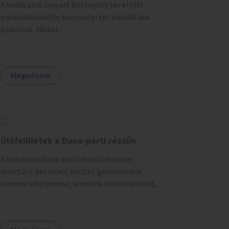
A budai alsó rakpart Batthyány tér előtti
parkolófelületén közösségi tér kialakítása
padokkal, fákkal.
Megnézem
Ülőfelületek a Duna-parti rézsűn
A belvárosi Duna-parti rézsűkre olyan,
árvíztűrő betonból készült geometrikus
elemek kihelyezése, amelyek ülőfelületként,
asztalként és lépcsőként is – valamint néhány
esetben extra funkcióval (kutyaitató, grill) –
használhatók. Civilek bevonása a fenntartásba.