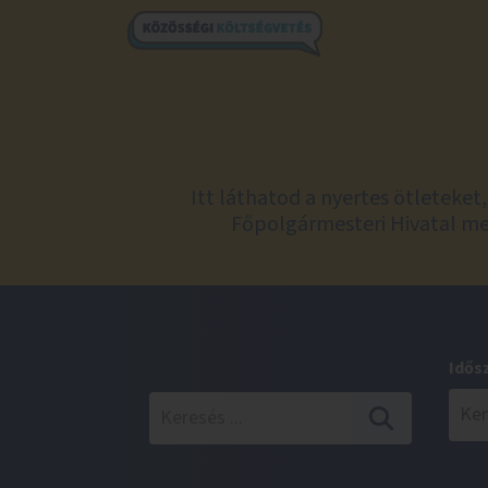
Itt láthatod a nyertes ötleteke
Főpolgármesteri Hivatal meg
Idős