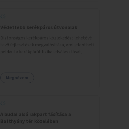
Védettebb kerékpáros útvonalak
Biztonságos kerékpáros közlekedést lehetővé
tevő fejlesztések megvalósítása, ami jelentheti
például a kerékpárút fizikai elválasztását,
szintbeli kiemelését, optikai jelölését, az
indirekt balra kanyarodási lehetőség jelölését –
különösen a veszélyesebb kereszteződésekben,
Megnézem
vagy akár egyes egyirányú utcák megnyitását
szembeforgalmú kerékpározásra.
A budai alsó rakpart fásítása a
Batthyány tér közelében