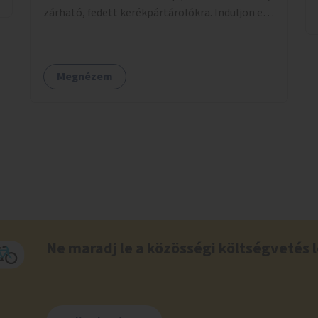
zárható, fedett kerékpártárolókra. Induljon egy
mintaprojekt, amelynek alapján fel lehet
mérni, milyen feladatokkal jár a kerület
számára az üzemeltetés.
Megnézem
Ne maradj le a közösségi költségvetés l