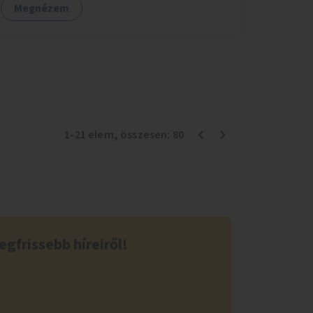
Megnézem
1
-
21
elem
, összesen:
80
egfrissebb híreiről!