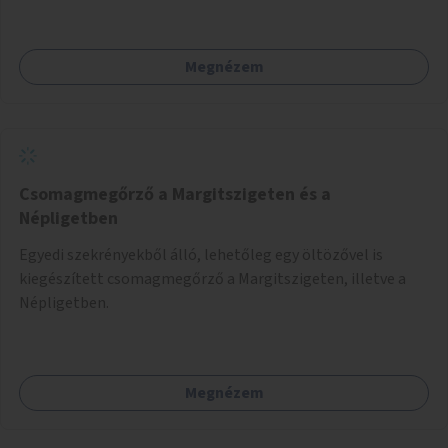
Megnézem
Csomagmegőrző a Margitszigeten és a
Népligetben
Egyedi szekrényekből álló, lehetőleg egy öltözővel is
kiegészített csomagmegőrző a Margitszigeten, illetve a
Népligetben.
Megnézem