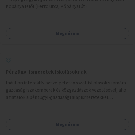
Kőbánya felől (Fertő utca, Kőbányai út).
Megnézem
Pénzügyi ismeretek iskolásoknak
Induljon interaktív beszélgetéssorozat iskolások számára
gazdasági szakemberek és közgazdászok vezetésével, ahol
a fiatalok a pénzügyi-gazdasági alapismeretekkel
kapcsolatban tájékozódhatnak. A program többalkalmas
lenne, heti rendszerességgel tartanák iskolai csoportok
számára, önkormányzati intézményben vagy külső
Megnézem
helyszínen iskolai együttműködéssel. A szervezést az
Önkormányzat koordinálná, a tematikát a szakemberek