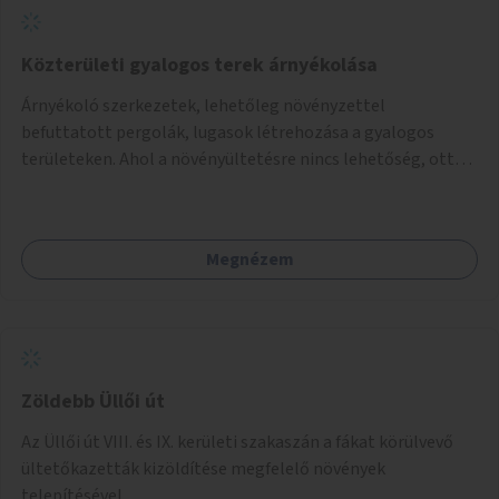
addig, amíg komolyabb forgalomcsillapítások és zöldítések
nem létesülnek a Mester utcában.
Közterületi gyalogos terek árnyékolása
Árnyékoló szerkezetek, lehetőleg növényzettel
befuttatott pergolák, lugasok létrehozása a gyalogos
területeken. Ahol a növényültetésre nincs lehetőség, ott
akár dézsából felfutó futónövényzet alkalmazása, legvégső
megoldásként napvitorlák felszerelése.
Megnézem
Zöldebb Üllői út
Az Üllői út VIII. és IX. kerületi szakaszán a fákat körülvevő
ültetőkazetták kizöldítése megfelelő növények
telepítésével.