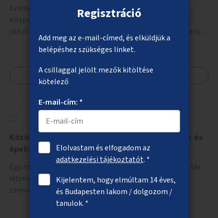
Az első hazai Felnőtt Autista Szabadidős és Kulturális
Regisztráció
Központ létrehozása a fővárosban, ahol az alapszintű
oktatásból, továbbképzésből és a felsőoktatásból kikerülő
Add meg az e-mail-címed, és elküldjük a
autista fiatalok élethosszig tartó támogatásra és
belépéshez szükséges linket.
közösségekre találhatnak.
A csillaggal jelölt mezők kitöltése
Megnézem
kötelező
E-mail-cím: *
Közösségi tér létrehozása mozgássérülteknek és
Elolvastam és elfogadom az
épeknek
adatkezelési tájékoztatót
. *
Egy minimum 300 négyzetméteres közösségi és sport tér
létrehozása, ahol mozgássérültek és demenciában
Kijelentem, hogy elmúltam 14 éves,
szenvedők találkozhatnak és sportolhatnak együtt
és Budapesten lakom / dolgozom /
épekkel. Elsősorban egy pétanque pálya létrehozása lenne
tanulok. *
célszerű, amit a legtöbb mozgásában korlátozott ember is