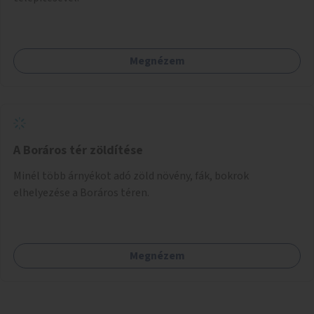
Megnézem
A Boráros tér zöldítése
Minél több árnyékot adó zöld növény, fák, bokrok
elhelyezése a Boráros téren.
Megnézem