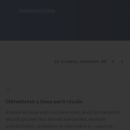
Feltételek törlése
22
-
42
elem
, összesen:
80
Ülőfelületek a Duna-parti rézsűn
A belvárosi Duna-parti rézsűkre olyan, árvíztűrő betonból
készült geometrikus elemek kihelyezése, amelyek
ülőfelületként, asztalként és lépcsőként is – valamint