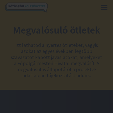
Megvalósuló ötletek
Itt láthatod a nyertes ötleteket, vagyis
azokat az egyes években legtöbb
szavazatot kapott javaslatokat, amelyeket
a Főpolgármesteri Hivatal megvalósít. A
megvalósulás állapotáról a projektek
adatlapján tájékoztatást adunk.