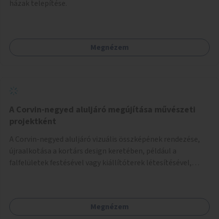
házak telepítése.
Megnézem
A Corvin-negyed aluljáró megújítása művészeti
projektként
A Corvin-negyed aluljáró vizuális összképének rendezése,
újraalkotása a kortárs design keretében, például a
falfelületek festésével vagy kiállítóterek létesítésével,
amelyekben kortárs designerek, művészek, tervezők
alkotásai, termékei jelenhetnének meg alkalmat adva a
bemutatkozásra, szélesebb körben való ismertségre.
Megnézem