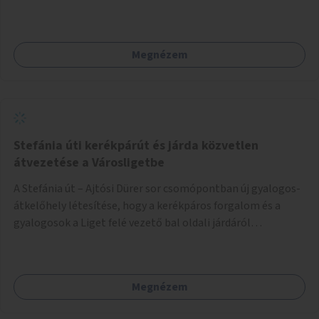
néhány esetben extra funkcióval (kutyaitató, grill) –
használhatók. Civilek bevonása a fenntartásba.
Megnézem
Stefánia úti kerékpárút és járda közvetlen
átvezetése a Városligetbe
A Stefánia út – Ajtósi Dürer sor csomópontban új gyalogos-
átkelőhely létesítése, hogy a kerékpáros forgalom és a
gyalogosok a Liget felé vezető bal oldali járdáról
közvetlenül átkelhessenek a Városligetbe.
Megnézem