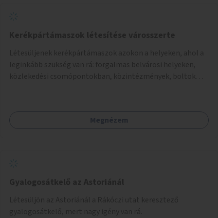
Kerékpártámaszok létesítése városszerte
Létesüljenek kerékpártámaszok azokon a helyeken, ahol a
leginkább szükség van rá: forgalmas belvárosi helyeken,
közlekedési csomópontokban, közintézmények, boltok
előtt.
Megnézem
Gyalogosátkelő az Astoriánál
Létesüljön az Astoriánál a Rákóczi utat keresztező
gyalogosátkelő, mert nagy igény van rá.