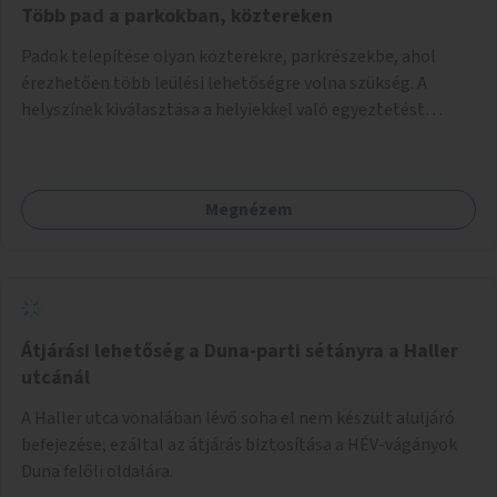
Több pad a parkokban, köztereken
Padok telepítése olyan közterekre, parkrészekbe, ahol
érezhetően több leülési lehetőségre volna szükség. A
helyszínek kiválasztása a helyiekkel való egyeztetést
követően történhet.
Megnézem
Átjárási lehetőség a Duna-parti sétányra a Haller
utcánál
A Haller utca vonalában lévő soha el nem készült aluljáró
befejezése, ezáltal az átjárás biztosítása a HÉV-vágányok
Duna felőli oldalára.