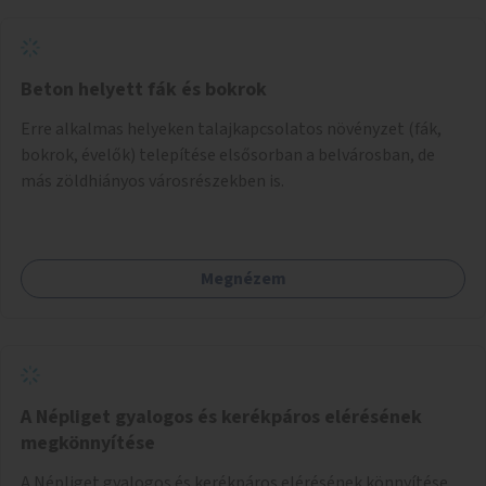
Beton helyett fák és bokrok
Erre alkalmas helyeken talajkapcsolatos növényzet (fák,
bokrok, évelők) telepítése elsősorban a belvárosban, de
más zöldhiányos városrészekben is.
Megnézem
A Népliget gyalogos és kerékpáros elérésének
megkönnyítése
A Népliget gyalogos és kerékpáros elérésének könnyítése