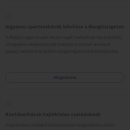
alakítanák ki, külön figyelmet fordítva a hátrányos helyzetű
gyerekek bevonására is. A program pilot jelleggel indulna,
több korosztály számára.
Ingyenes sporteszközök bővítése a Margitszigeten
A Margitsziget északi részén saját testsúllyal használható,
strapabíró edzőeszközök telepítése (street workout
pálya), valamint új kültéri pingpongasztalok kihelyezése. A
meglévő fitneszterület jelenleg alig felszerelt, így
kihasználatlan. A pingpongasztalok telepítésével egy
népszerű, ingyenes sportolási lehetőség válna elérhetővé a
Megnézem
sziget északi felén, ahol jelenleg egyetlen asztal sem
található.
Konténerházak hajléktalan családoknak
Hajléktalan családok lakhatásának megoldására mobil