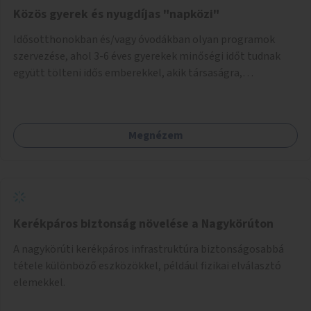
Közös gyerek és nyugdíjas "napközi"
Idősotthonokban és/vagy óvodákban olyan programok
szervezése, ahol 3-6 éves gyerekek minőségi időt tudnak
együtt tölteni idős emberekkel, akik társaságra,
beszélgetésre vágynak.
Megnézem
Kerékpáros biztonság növelése a Nagykörúton
A nagykörúti kerékpáros infrastruktúra biztonságosabbá
tétele különböző eszközökkel, például fizikai elválasztó
elemekkel.