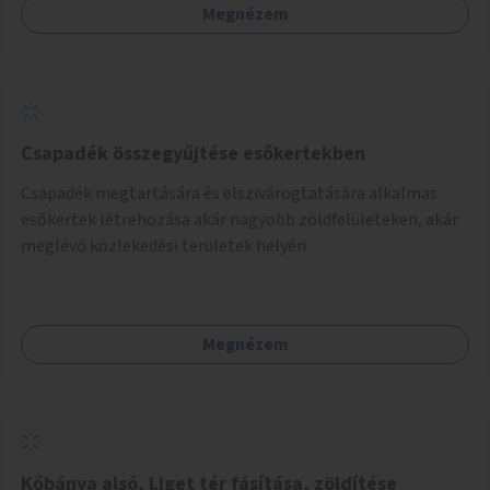
Megnézem
helyszínen iskolai együttműködéssel. A szervezést az
Önkormányzat koordinálná, a tematikát a szakemberek
alakítanák ki, külön figyelmet fordítva a hátrányos helyzetű
gyerekek bevonására is. A program pilot jelleggel indulna,
több korosztály számára.
Csapadék összegyűjtése esőkertekben
Csapadék megtartására és elszivárogtatására alkalmas
esőkertek létrehozása akár nagyobb zöldfelületeken, akár
meglévő közlekedési területek helyén.
Megnézem
Kőbánya alsó, Liget tér fásítása, zöldítése