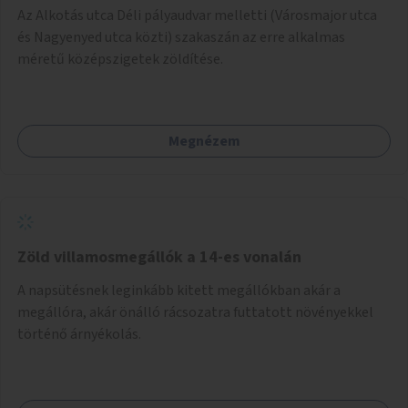
Az Alkotás utca Déli pályaudvar melletti (Városmajor utca
és Nagyenyed utca közti) szakaszán az erre alkalmas
méretű középszigetek zöldítése.
Megnézem
Zöld villamosmegállók a 14-es vonalán
A napsütésnek leginkább kitett megállókban akár a
megállóra, akár önálló rácsozatra futtatott növényekkel
történő árnyékolás.