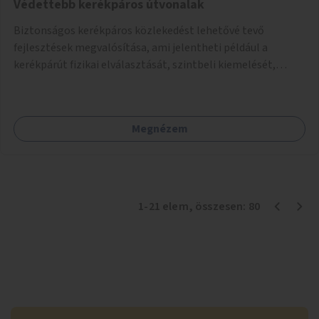
Védettebb kerékpáros útvonalak
Biztonságos kerékpáros közlekedést lehetővé tevő
fejlesztések megvalósítása, ami jelentheti például a
kerékpárút fizikai elválasztását, szintbeli kiemelését,
optikai jelölését, az indirekt balra kanyarodási lehetőség
jelölését – különösen a veszélyesebb kereszteződésekben,
vagy akár egyes egyirányú utcák megnyitását
Megnézem
szembeforgalmú kerékpározásra.
1
-
21
elem
, összesen:
80