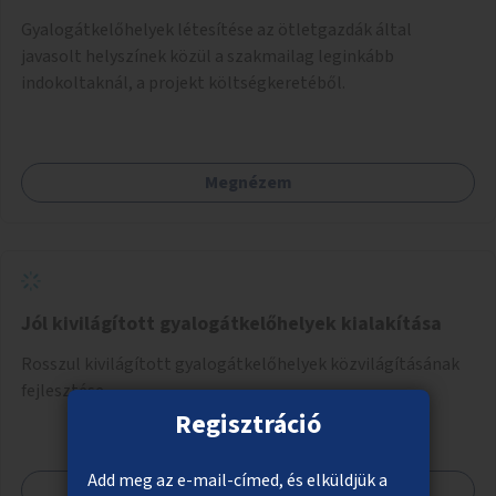
Gyalogátkelőhelyek létesítése az ötletgazdák által
javasolt helyszínek közül a szakmailag leginkább
indokoltaknál, a projekt költségkeretéből.
Megnézem
Jól kivilágított gyalogátkelőhelyek kialakítása
Rosszul kivilágított gyalogátkelőhelyek közvilágításának
fejlesztése.
Regisztráció
Add meg az e-mail-címed, és elküldjük a
Megnézem