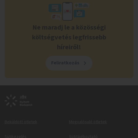
Ne maradj le a közösségi
költségvetés legfrissebb
híreiről!
Feliratkozás
Beküldött ötletek
Megvalósuló ötletek
Sütikezelés
Sütitájékoztató