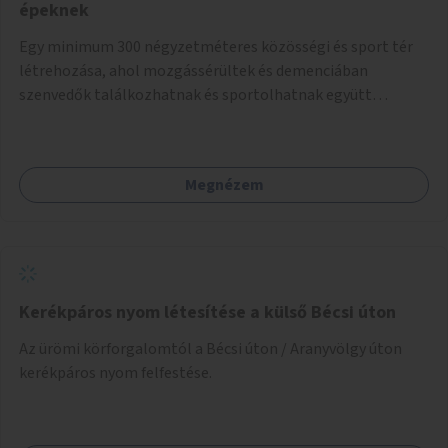
épeknek
Egy minimum 300 négyzetméteres közösségi és sport tér
létrehozása, ahol mozgássérültek és demenciában
szenvedők találkozhatnak és sportolhatnak együtt
épekkel. Elsősorban egy pétanque pálya létrehozása lenne
célszerű, amit a legtöbb mozgásában korlátozott ember is
tud játszani, fontos, hogy a téren legyenek formájukban,
Megnézem
hangulatukban elkülönülő pontok, mezítlábas ösvények, az
egész legyen zöld és üdítő hangulatú.
Kerékpáros nyom létesítése a külső Bécsi úton
Az ürömi körforgalomtól a Bécsi úton / Aranyvölgy úton
kerékpáros nyom felfestése.