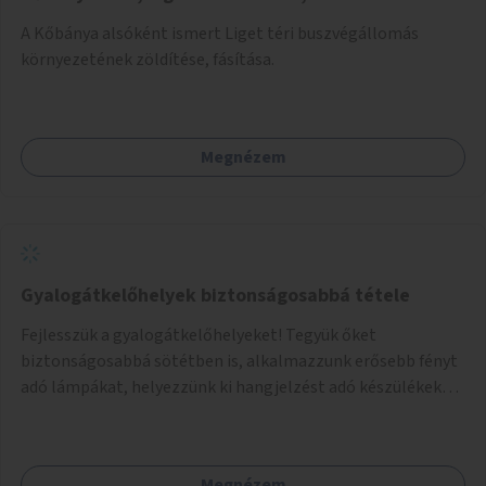
A Kőbánya alsóként ismert Liget téri buszvégállomás
környezetének zöldítése, fásítása.
Megnézem
Gyalogátkelőhelyek biztonságosabbá tétele
Fejlesszük a gyalogátkelőhelyeket! Tegyük őket
biztonságosabbá sötétben is, alkalmazzunk erősebb fényt
adó lámpákat, helyezzünk ki hangjelzést adó készülékeket
és taktilis jelzéseket a vakok és gyengénlátók számára.
Megnézem