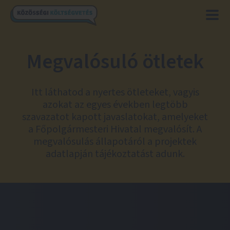
Megvalósuló ötletek
Itt láthatod a nyertes ötleteket, vagyis
azokat az egyes években legtöbb
szavazatot kapott javaslatokat, amelyeket
a Főpolgármesteri Hivatal megvalósít. A
megvalósulás állapotáról a projektek
adatlapján tájékoztatást adunk.