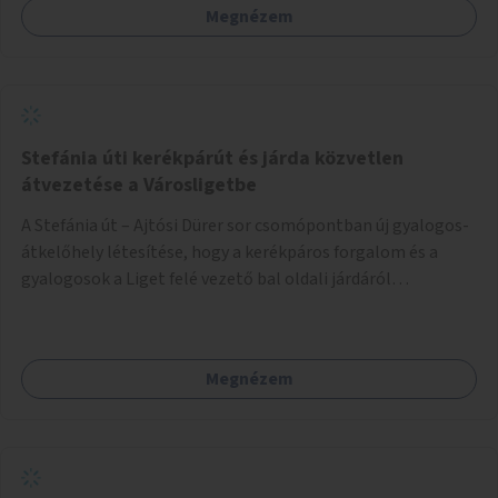
Megnézem
Stefánia úti kerékpárút és járda közvetlen
átvezetése a Városligetbe
A Stefánia út – Ajtósi Dürer sor csomópontban új gyalogos-
átkelőhely létesítése, hogy a kerékpáros forgalom és a
gyalogosok a Liget felé vezető bal oldali járdáról
közvetlenül átkelhessenek a Városligetbe.
Megnézem