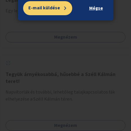
Legális graffitifal létrehozása
E-mail küldése
Mégse
Egy legális graffitifelület kijelölése Budapesten.
Megnézem
Tegyük árnyékosabbá, hűsebbé a Széll Kálmán
teret!
Napvitorlák és további, lehetőleg talajkapcsolatos fák
elhelyezése a Széll Kálmán téren.
Megnézem