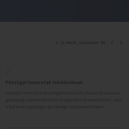
1
-
21
elem
, összesen:
80
Pénzügyi ismeretek iskolásoknak
Induljon interaktív beszélgetéssorozat iskolások számára
gazdasági szakemberek és közgazdászok vezetésével, ahol
a fiatalok a pénzügyi-gazdasági alapismeretekkel
kapcsolatban tájékozódhatnak. A program többalkalmas
lenne, heti rendszerességgel tartanák iskolai csoportok
számára, önkormányzati intézményben vagy külső