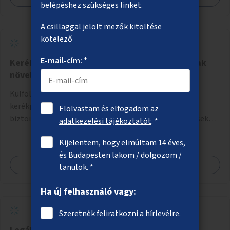
belépéshez szükséges linket.
A csillaggal jelölt mezők kitöltése
kötelező
E-mail-cím: *
Kerékpárutak és kerékpársávok biztonságának
növelése
Külföldi minták alapján elsősorban kerékpárutak,
kerékpársávok, adott esetben gyalogos felületek
Elolvastam és elfogadom az
biztonságosabbá tétele kísérleti kiegészítő fejlesztésekkel
adatkezelési tájékoztatót
. *
(terelők, műanyag elválasztó elemek, több és jobban
Kijelentem, hogy elmúltam 14 éves,
látható felfestés stb.)
és Budapesten lakom / dolgozom /
Megnézem
tanulok. *
Ha új felhasználó vagy:
Szeretnék feliratkozni a hírlevélre.