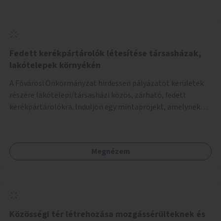
Fedett kerékpártárolók létesítése társasházak,
lakótelepek környékén
A Fővárosi Önkormányzat hirdessen pályázatot kerületek
részére lakótelepi/társasházi közös, zárható, fedett
kerékpártárolókra. Induljon egy mintaprojekt, amelynek
alapján fel lehet mérni, milyen feladatokkal jár a kerület
számára az üzemeltetés.
Megnézem
Közösségi tér létrehozása mozgássérülteknek és