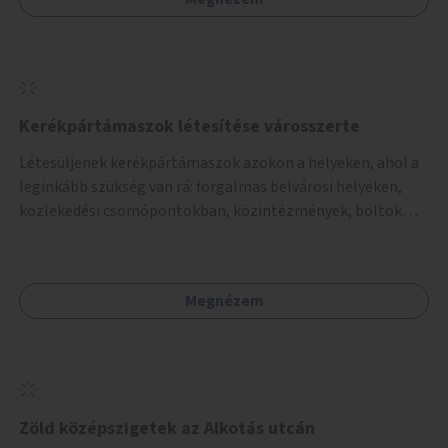
Kerékpártámaszok létesítése városszerte
Létesüljenek kerékpártámaszok azokon a helyeken, ahol a
leginkább szükség van rá: forgalmas belvárosi helyeken,
közlekedési csomópontokban, közintézmények, boltok
előtt.
Megnézem
Zöld középszigetek az Alkotás utcán