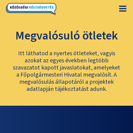
Megvalósuló ötletek
Itt láthatod a nyertes ötleteket, vagyis
azokat az egyes években legtöbb
szavazatot kapott javaslatokat, amelyeket
a Főpolgármesteri Hivatal megvalósít. A
megvalósulás állapotáról a projektek
adatlapján tájékoztatást adunk.