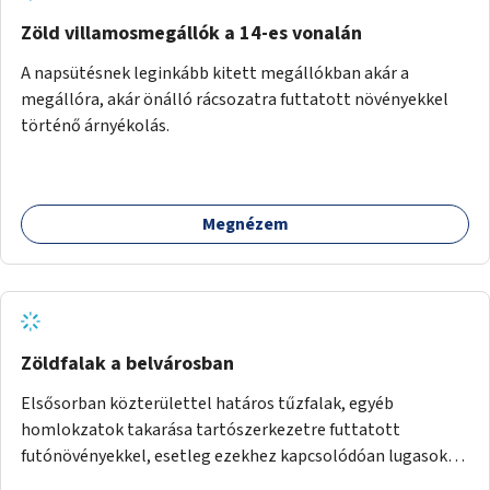
Zöld villamosmegállók a 14-es vonalán
A napsütésnek leginkább kitett megállókban akár a
megállóra, akár önálló rácsozatra futtatott növényekkel
történő árnyékolás.
Megnézem
Zöldfalak a belvárosban
Elsősorban közterülettel határos tűzfalak, egyéb
homlokzatok takarása tartószerkezetre futtatott
futónövényekkel, esetleg ezekhez kapcsolódóan lugasok
kialakítása. Ezzel olyan belvárosi helyszíneken növelhető a