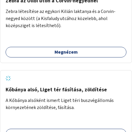
Zebra az Üllői úton a Corvin-negyednél
Zebra létesítése az egykori Kilián laktanya és a Corvin-
negyed között (a Kisfaludy utcához közelebb, ahol
középsziget is létesíthető).
Megnézem
Kőbánya alsó, Liget tér fásítása, zöldítése
A Kőbánya alsóként ismert Liget téri buszvégállomás
környezetének zöldítése, fásítása.