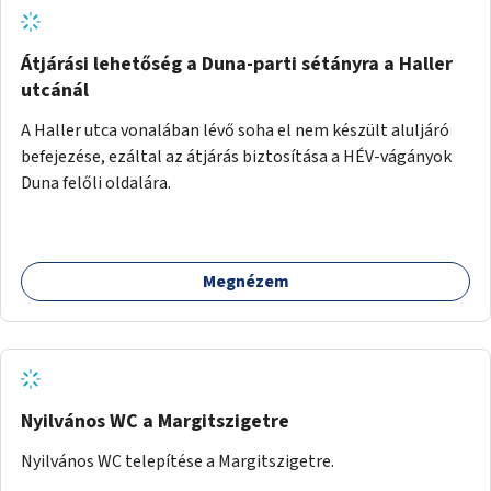
gyerekek bevonására is. A program pilot jelleggel indulna,
több korosztály számára.
Átjárási lehetőség a Duna-parti sétányra a Haller
utcánál
A Haller utca vonalában lévő soha el nem készült aluljáró
befejezése, ezáltal az átjárás biztosítása a HÉV-vágányok
Duna felőli oldalára.
Megnézem
Nyilvános WC a Margitszigetre
Nyilvános WC telepítése a Margitszigetre.