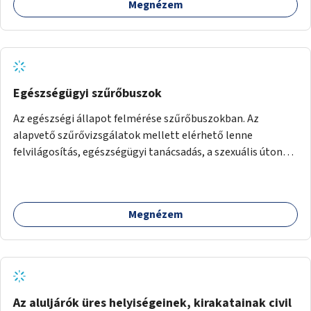
Megnézem
Egészségügyi szűrőbuszok
Az egészségi állapot felmérése szűrőbuszokban. Az
alapvető szűrővizsgálatok mellett elérhető lenne
felvilágosítás, egészségügyi tanácsadás, a szexuális úton
terjedő betegségek szűrése és a szenvedélybetegek
támogatása.
Megnézem
Az aluljárók üres helyiségeinek, kirakatainak civil