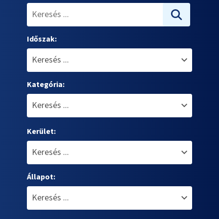
Időszak:
Kategória:
Kerület:
Állapot: