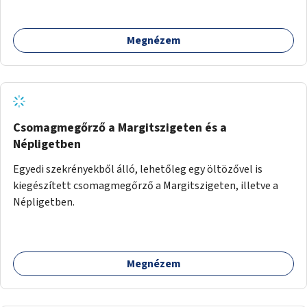
zöldfelületek mennyisége, ahol helyhiány miatt másra
nincs lehetőség.
Megnézem
Csomagmegőrző a Margitszigeten és a
Népligetben
Egyedi szekrényekből álló, lehetőleg egy öltözővel is
kiegészített csomagmegőrző a Margitszigeten, illetve a
Népligetben.
Megnézem