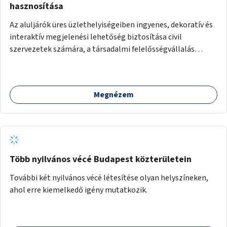
hasznosítása
Az aluljárók üres üzlethelyiségeiben ingyenes, dekoratív és
interaktív megjelenési lehetőség biztosítása civil
szervezetek számára, a társadalmi felelősségvállalás
jegyében. A cél, hogy közérdekű, segítő tevékenységeket
mutassanak be látványos, gondolatébresztő formában,
például rajzokkal, kérdésekkel, üzenetküldési lehetőséggel
Megnézem
vagy akciónapokkal – bérleti és közüzemi díjak nélkül, a
jelenlegi elhanyagolt állapot helyett.
Több nyilvános vécé Budapest közterületein
További két nyilvános vécé létesítése olyan helyszíneken,
ahol erre kiemelkedő igény mutatkozik.