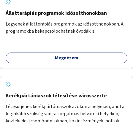
Állatterápiás programok idősotthonokban
Legyenek állatterápiás programok az idősotthonokban. A
programokba bekapcsolódhatnak óvodák is.
Megnézem
Kerékpártámaszok létesítése városszerte
Létesüljenek kerékpártámaszok azokon a helyeken, ahol a
leginkább szükség van rá: forgalmas belvárosi helyeken,
közlekedési csomópontokban, közintézmények, boltok
előtt.