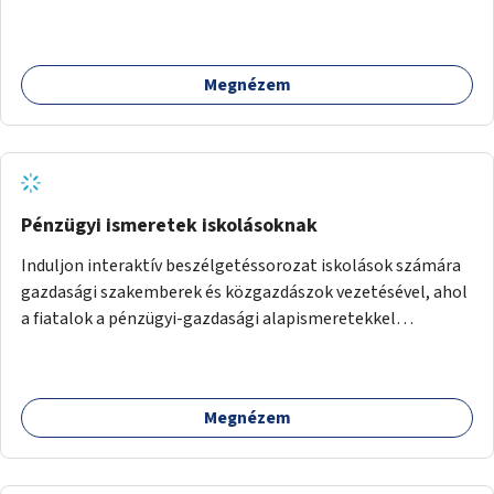
követően történhet.
Megnézem
Pénzügyi ismeretek iskolásoknak
Induljon interaktív beszélgetéssorozat iskolások számára
gazdasági szakemberek és közgazdászok vezetésével, ahol
a fiatalok a pénzügyi-gazdasági alapismeretekkel
kapcsolatban tájékozódhatnak. A program többalkalmas
lenne, heti rendszerességgel tartanák iskolai csoportok
számára, önkormányzati intézményben vagy külső
Megnézem
helyszínen iskolai együttműködéssel. A szervezést az
Önkormányzat koordinálná, a tematikát a szakemberek
alakítanák ki, külön figyelmet fordítva a hátrányos helyzetű