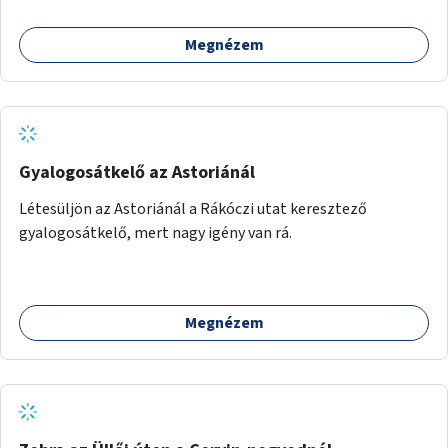
megteremtése Budapest valamely peremkerületén,
civil/szakmai szervezeti háttérrel. A program a közvetlen
Megnézem
segítségen, biztonságnyújtáson kívül gazdálkodásba is
bevonja az ott lévő személyeket, és egyben a
környezettudatos és fenntartható élettel kapcsolatos
szemléletformálást is céljának tekinti.
Gyalogosátkelő az Astoriánál
Létesüljön az Astoriánál a Rákóczi utat keresztező
gyalogosátkelő, mert nagy igény van rá.
Megnézem