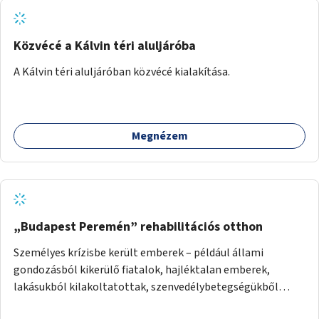
Közvécé a Kálvin téri aluljáróba
A Kálvin téri aluljáróban közvécé kialakítása.
Megnézem
„Budapest Peremén” rehabilitációs otthon
Személyes krízisbe került emberek – például állami
gondozásból kikerülő fiatalok, hajléktalan emberek,
lakásukból kilakoltatottak, szenvedélybetegségükből
kijönni szándékozók – számára rehabilitációs otthon