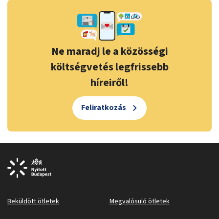
Ne maradj le a közösségi
költségvetés legfrissebb
híreiről!
Feliratkozás
Beküldött ötletek
Megvalósuló ötletek