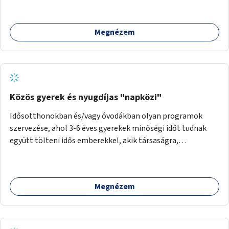
Megnézem
Közös gyerek és nyugdíjas "napközi"
Idősotthonokban és/vagy óvodákban olyan programok
szervezése, ahol 3-6 éves gyerekek minőségi időt tudnak
együtt tölteni idős emberekkel, akik társaságra,
beszélgetésre vágynak.
Megnézem