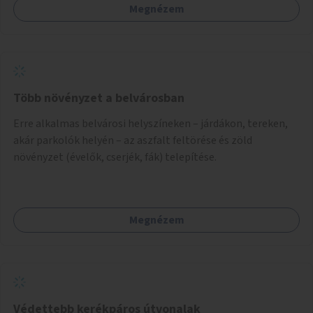
Megnézem
Több növényzet a belvárosban
Erre alkalmas belvárosi helyszíneken – járdákon, tereken,
akár parkolók helyén – az aszfalt feltörése és zöld
növényzet (évelők, cserjék, fák) telepítése.
Megnézem
Védettebb kerékpáros útvonalak