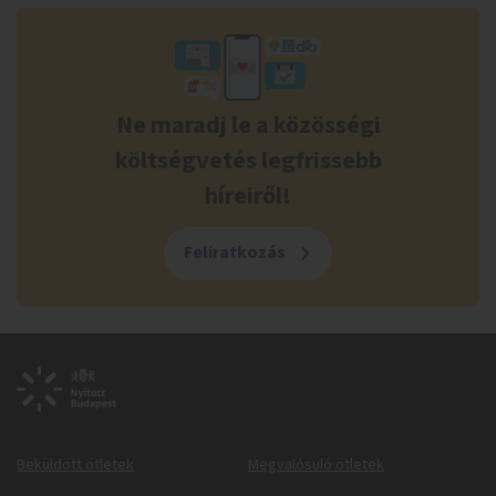
Ne maradj le a közösségi
költségvetés legfrissebb
híreiről!
Feliratkozás
Beküldött ötletek
Megvalósuló ötletek