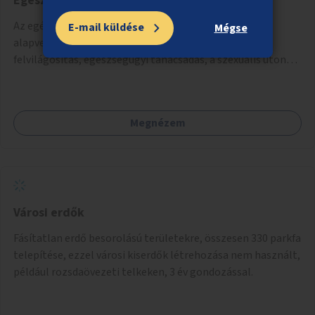
Egészségügyi szűrőbuszok
Az egészségi állapot felmérése szűrőbuszokban. Az
E-mail küldése
Mégse
alapvető szűrővizsgálatok mellett elérhető lenne
felvilágosítás, egészségügyi tanácsadás, a szexuális úton
terjedő betegségek szűrése és a szenvedélybetegek
támogatása.
Megnézem
Városi erdők
Fásítatlan erdő besorolású területekre, összesen 330 parkfa
telepítése, ezzel városi kiserdők létrehozása nem használt,
például rozsdaövezeti telkeken, 3 év gondozással.