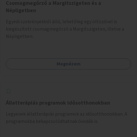
Csomagmegőrző a Margitszigeten és a
Népligetben
Egyedi szekrényekből álló, lehetőleg egy öltözővel is
kiegészített csomagmegőrző a Margitszigeten, illetve a
Népligetben.
Megnézem
Állatterápiás programok idősotthonokban
Legyenek állatterápiás programok az idősotthonokban. A
programokba bekapcsolódhatnak óvodák is.