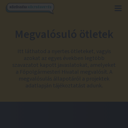
Megvalósuló ötletek
Itt láthatod a nyertes ötleteket, vagyis
azokat az egyes években legtöbb
szavazatot kapott javaslatokat, amelyeket
a Főpolgármesteri Hivatal megvalósít. A
megvalósulás állapotáról a projektek
adatlapján tájékoztatást adunk.