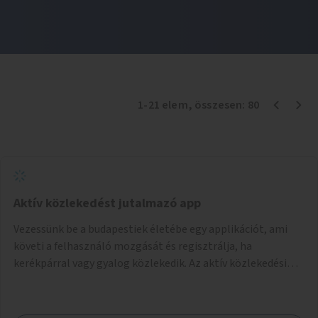
1
-
21
elem
, összesen:
80
Aktív közlekedést jutalmazó app
Vezessünk be a budapestiek életébe egy applikációt, ami
követi a felhasználó mozgását és regisztrálja, ha
kerékpárral vagy gyalog közlekedik. Az aktív közlekedési
formákat virtuálisan jutalmazza, amit az együttműködő
üzleti partnereknél kedvezményekre, ajándékokra válthat a
felhasználó.