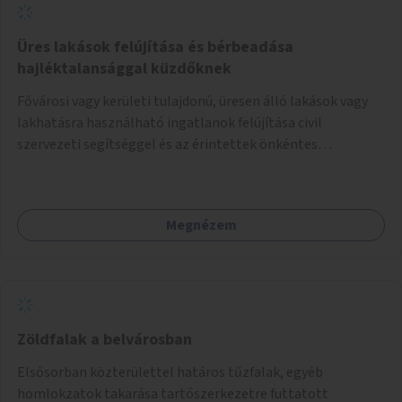
Üres lakások felújítása és bérbeadása
hajléktalansággal küzdőknek
Fővárosi vagy kerületi tulajdonú, üresen álló lakások vagy
lakhatásra használható ingatlanok felújítása civil
szervezeti segítséggel és az érintettek önkéntes
munkájával, majd a kialakított lakások, lakóegységek
bérbeadása rászorulók számára.
Megnézem
Zöldfalak a belvárosban
Elsősorban közterülettel határos tűzfalak, egyéb
homlokzatok takarása tartószerkezetre futtatott