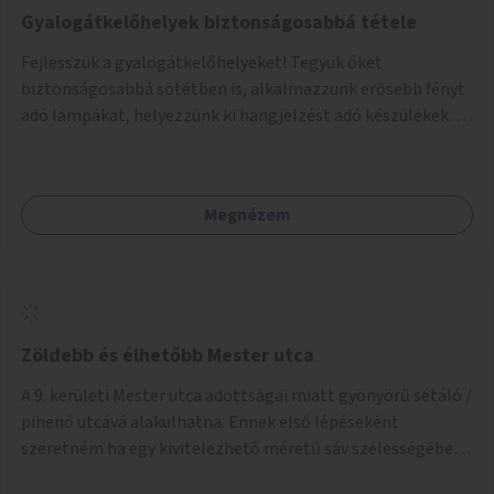
Gyalogátkelőhelyek biztonságosabbá tétele
Fejlesszük a gyalogátkelőhelyeket! Tegyük őket
biztonságosabbá sötétben is, alkalmazzunk erősebb fényt
adó lámpákat, helyezzünk ki hangjelzést adó készülékeket
és taktilis jelzéseket a vakok és gyengénlátók számára.
Megnézem
Zöldebb és élhetőbb Mester utca
A 9. kerületi Mester utca adottságai miatt gyönyörű sétáló /
pihenő utcává alakulhatna. Ennek első lépéseként
szeretném ha egy kivitelezhető méretű sáv szélességében
a beton helyén ládás, vagy a földbe ültetett növényzet