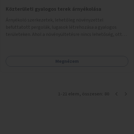
Közterületi gyalogos terek árnyékolása
Árnyékoló szerkezetek, lehetőleg növényzettel
befuttatott pergolák, lugasok létrehozása a gyalogos
területeken. Ahol a növényültetésre nincs lehetőség, ott
akár dézsából felfutó futónövényzet alkalmazása, legvégső
megoldásként napvitorlák felszerelése.
Megnézem
1
-
21
elem
, összesen:
80