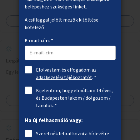
belépéshez szükséges linket.
A csillaggal jelölt mezők kitöltése
Megnézem
kötelező
E-mail-cím: *
Legális graffitifal létrehozása
Elolvastam és elfogadom az
Egy legális graffitifelület kijelölése Budapesten.
adatkezelési tájékoztatót
. *
Kijelentem, hogy elmúltam 14 éves,
és Budapesten lakom / dolgozom /
Megnézem
tanulok. *
Ha új felhasználó vagy:
Szeretnék feliratkozni a hírlevélre.