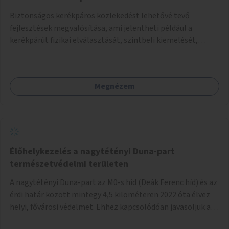
Biztonságos kerékpáros közlekedést lehetővé tevő
fejlesztések megvalósítása, ami jelentheti például a
kerékpárút fizikai elválasztását, szintbeli kiemelését,
optikai jelölését, az indirekt balra kanyarodási lehetőség
jelölését – különösen a veszélyesebb kereszteződésekben,
vagy akár egyes egyirányú utcák megnyitását
Megnézem
szembeforgalmú kerékpározásra.
Élőhelykezelés a nagytétényi Duna-part
természetvédelmi területen
A nagytétényi Duna-part az M0-s híd (Deák Ferenc híd) és az
érdi határ között mintegy 4,5 kilométeren 2022 óta élvez
helyi, fővárosi védelmet. Ehhez kapcsolódóan javasoljuk a
terület élőhelykezelését, a tájidegen, invazív fajok