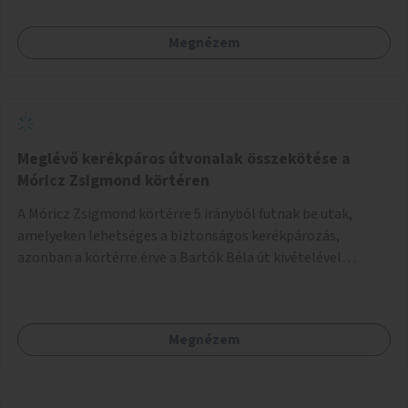
ritkítását, visszaszorítását.
Megnézem
Meglévő kerékpáros útvonalak összekötése a
Móricz Zsigmond körtéren
A Móricz Zsigmond körtérre 5 irányból futnak be utak,
amelyeken lehetséges a biztonságos kerékpározás,
azonban a körtérre érve a Bartók Béla út kivételével
mindegyik kerékpáros útvonal megszakad. Alakítsuk ki a
kerékpáros útvonalak összekötését!
Megnézem