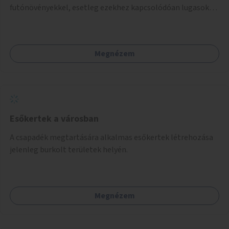
futónövényekkel, esetleg ezekhez kapcsolódóan lugasok
kialakítása. Ezzel olyan belvárosi helyszíneken növelhető a
zöldfelületek mennyisége, ahol helyhiány miatt másra
nincs lehetőség.
Megnézem
Esőkertek a városban
A csapadék megtartására alkalmas esőkertek létrehozása
jelenleg burkolt területek helyén.
Megnézem