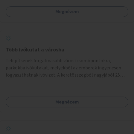
Megnézem
Több ivókutat a városba
Telepítsenek forgalmasabb városi csomópontokra,
parkokba ivókutakat, melyekből az emberek ingyenesen
fogyaszthatnak ivóvizet. A keretösszegből nagyjából 25
ivókút telepítése lehetséges.
Megnézem