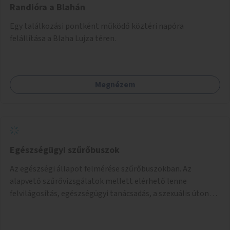
Randióra a Blahán
Egy találkozási pontként működő köztéri napóra
felállítása a Blaha Lujza téren.
Megnézem
Egészségügyi szűrőbuszok
Az egészségi állapot felmérése szűrőbuszokban. Az
alapvető szűrővizsgálatok mellett elérhető lenne
felvilágosítás, egészségügyi tanácsadás, a szexuális úton
terjedő betegségek szűrése és a szenvedélybetegek
támogatása.