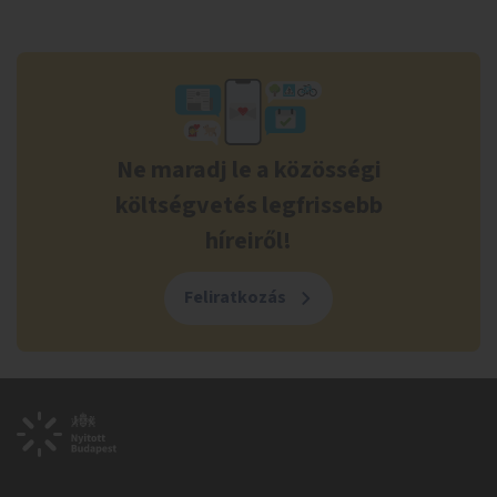
Ne maradj le a közösségi
költségvetés legfrissebb
híreiről!
Feliratkozás