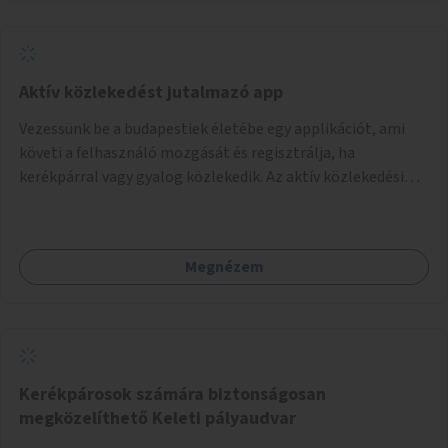
Aktív közlekedést jutalmazó app
Vezessünk be a budapestiek életébe egy applikációt, ami
követi a felhasználó mozgását és regisztrálja, ha
kerékpárral vagy gyalog közlekedik. Az aktív közlekedési
formákat virtuálisan jutalmazza, amit az együttműködő
üzleti partnereknél kedvezményekre, ajándékokra válthat a
felhasználó.
Megnézem
Kerékpárosok számára biztonságosan
megközelíthető Keleti pályaudvar