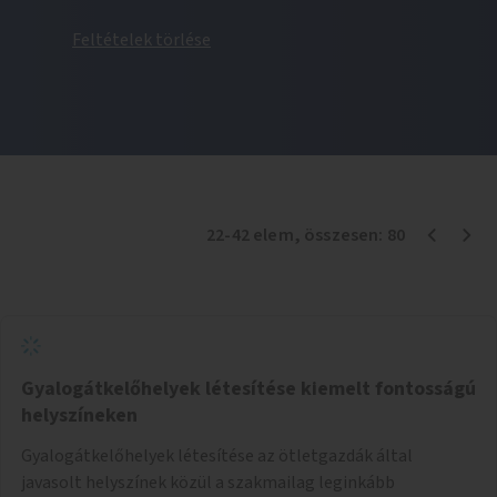
Feltételek törlése
22
-
42
elem
, összesen:
80
Gyalogátkelőhelyek létesítése kiemelt fontosságú
helyszíneken
Gyalogátkelőhelyek létesítése az ötletgazdák által
javasolt helyszínek közül a szakmailag leginkább