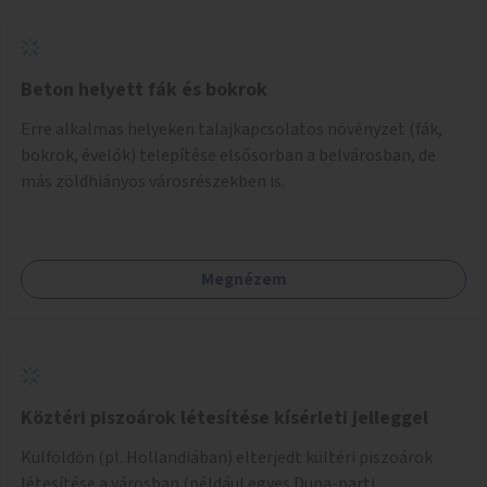
Beton helyett fák és bokrok
Erre alkalmas helyeken talajkapcsolatos növényzet (fák,
bokrok, évelők) telepítése elsősorban a belvárosban, de
más zöldhiányos városrészekben is.
Megnézem
Köztéri piszoárok létesítése kísérleti jelleggel
Külföldön (pl. Hollandiában) elterjedt kültéri piszoárok
létesítése a városban (például egyes Duna-parti