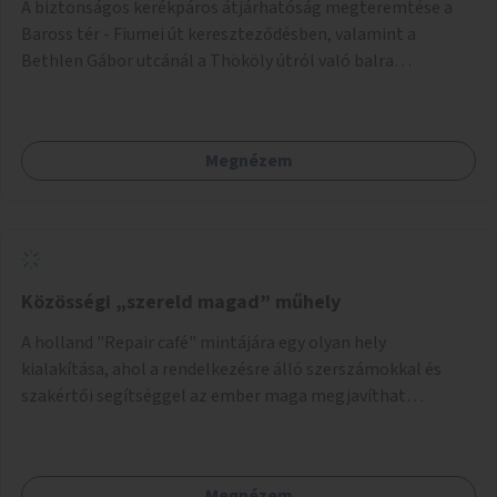
A biztonságos kerékpáros átjárhatóság megteremtése a
Baross tér - Fiumei út kereszteződésben, valamint a
Bethlen Gábor utcánál a Thököly útról való balra
kanyarodás biztosítása a Festetics György utca irányába.
Megnézem
Közösségi „szereld magad” műhely
A holland "Repair café" mintájára egy olyan hely
kialakítása, ahol a rendelkezésre álló szerszámokkal és
szakértői segítséggel az ember maga megjavíthat
elromlott tárgyakat. A műhely egyben találkozóhely is,
lehetőség arra, hogy a közösség tagjai is segítsenek
egymásnak, megosszák tudásukat.
Megnézem