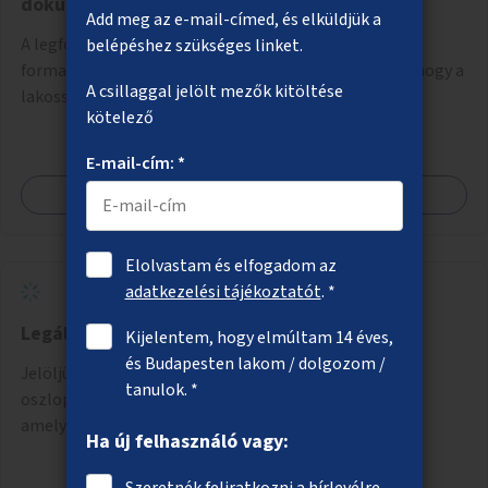
dokumentumok
Add meg az e-mail-címed, és elküldjük a
A legfontosabb hivatali levelek, tájékoztatók és
belépéshez szükséges linket.
formanyomtatványok legyenek átírva közérthetőre, hogy a
A csillaggal jelölt mezők kitöltése
lakosság könnyebben megértse azokat.
kötelező
E-mail-cím: *
Megnézem
Elolvastam és elfogadom az
adatkezelési tájékoztatót
. *
Legális streetart akciók
Kijelentem, hogy elmúltam 14 éves,
és Budapesten lakom / dolgozom /
Jelöljünk ki elhanyagolt utcai elemeket, pl. szellőzők,
tanulok. *
oszlopok, villanyszekrények, padok, buszmegállók,
amelyek újrafestését, dekorálását civilekre bíznánk.
Ha új felhasználó vagy:
Támogassuk a közösségi alapon való megújulást a
szükséges eszközökkel.
Szeretnék feliratkozni a hírlevélre.