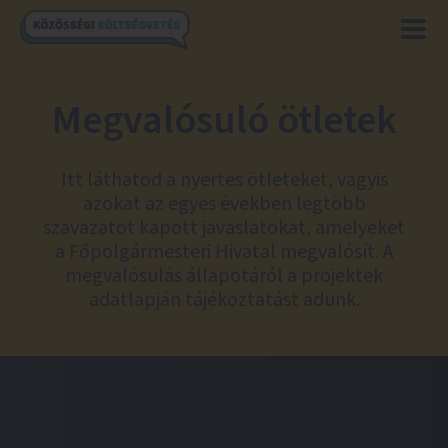
Megvalósuló ötletek
Itt láthatod a nyertes ötleteket, vagyis
azokat az egyes években legtöbb
szavazatot kapott javaslatokat, amelyeket
a Főpolgármesteri Hivatal megvalósít. A
megvalósulás állapotáról a projektek
adatlapján tájékoztatást adunk.