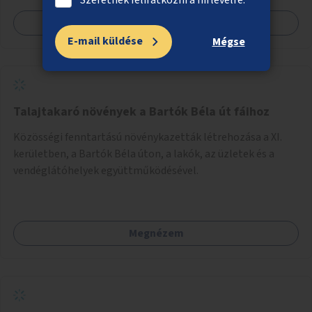
Megnézem
E-mail küldése
Mégse
Talajtakaró növények a Bartók Béla út fáihoz
Közösségi fenntartású növénykazetták létrehozása a XI.
kerületben, a Bartók Béla úton, a lakók, az üzletek és a
vendéglátóhelyek együttműködésével.
Megnézem