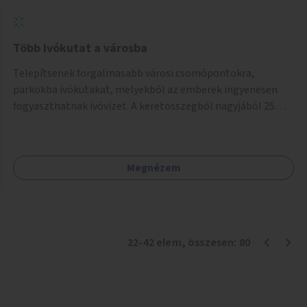
Több ivókutat a városba
Telepítsenek forgalmasabb városi csomópontokra,
parkokba ivókutakat, melyekből az emberek ingyenesen
fogyaszthatnak ivóvizet. A keretösszegből nagyjából 25
ivókút telepítése lehetséges.
Megnézem
22
-
42
elem
, összesen:
80