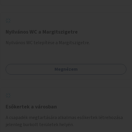
bevonja az ott lévő személyeket, és egyben a
környezettudatos és fenntartható élettel kapcsolatos
szemléletformálást is céljának tekinti.
Nyilvános WC a Margitszigetre
Nyilvános WC telepítése a Margitszigetre.
Megnézem
Esőkertek a városban
A csapadék megtartására alkalmas esőkertek létrehozása
jelenleg burkolt területek helyén.