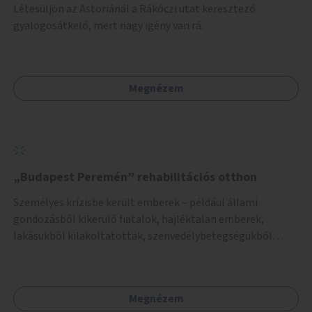
Létesüljön az Astoriánál a Rákóczi utat keresztező
gyalogosátkelő, mert nagy igény van rá.
Megnézem
„Budapest Peremén” rehabilitációs otthon
Személyes krízisbe került emberek – például állami
gondozásból kikerülő fiatalok, hajléktalan emberek,
lakásukból kilakoltatottak, szenvedélybetegségükből
kijönni szándékozók – számára rehabilitációs otthon
megteremtése Budapest valamely peremkerületén,
civil/szakmai szervezeti háttérrel. A program a közvetlen
Megnézem
segítségen, biztonságnyújtáson kívül gazdálkodásba is