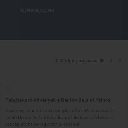
Feltételek törlése
1
-
21
elem
, összesen:
80
Talajtakaró növények a Bartók Béla út fáihoz
Közösségi fenntartású növénykazetták létrehozása a XI.
kerületben, a Bartók Béla úton, a lakók, az üzletek és a
vendéglátóhelyek együttműködésével.