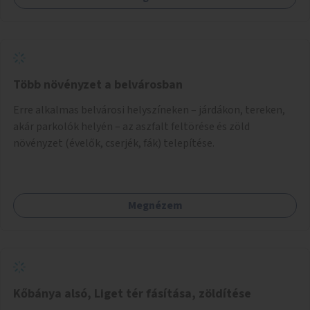
Több növényzet a belvárosban
Erre alkalmas belvárosi helyszíneken – járdákon, tereken,
akár parkolók helyén – az aszfalt feltörése és zöld
növényzet (évelők, cserjék, fák) telepítése.
Megnézem
Kőbánya alsó, Liget tér fásítása, zöldítése