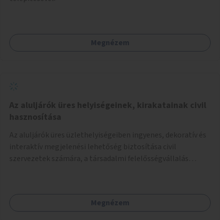
Megnézem
Az aluljárók üres helyiségeinek, kirakatainak civil
hasznosítása
Az aluljárók üres üzlethelyiségeiben ingyenes, dekoratív és
interaktív megjelenési lehetőség biztosítása civil
szervezetek számára, a társadalmi felelősségvállalás
jegyében. A cél, hogy közérdekű, segítő tevékenységeket
mutassanak be látványos, gondolatébresztő formában,
például rajzokkal, kérdésekkel, üzenetküldési lehetőséggel
Megnézem
vagy akciónapokkal – bérleti és közüzemi díjak nélkül, a
jelenlegi elhanyagolt állapot helyett.