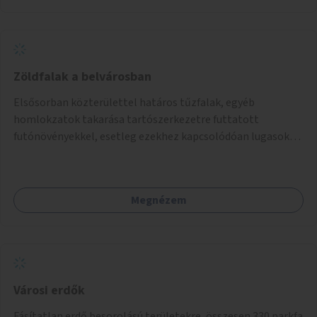
Zöldfalak a belvárosban
Elsősorban közterülettel határos tűzfalak, egyéb
homlokzatok takarása tartószerkezetre futtatott
futónövényekkel, esetleg ezekhez kapcsolódóan lugasok
kialakítása. Ezzel olyan belvárosi helyszíneken növelhető a
zöldfelületek mennyisége, ahol helyhiány miatt másra
nincs lehetőség.
Megnézem
Városi erdők
Fásítatlan erdő besorolású területekre, összesen 330 parkfa