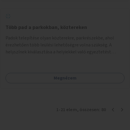
Több pad a parkokban, köztereken
Padok telepítése olyan közterekre, parkrészekbe, ahol
érezhetően több leülési lehetőségre volna szükség. A
helyszínek kiválasztása a helyiekkel való egyeztetést
követően történhet.
Megnézem
1
-
21
elem
, összesen:
80