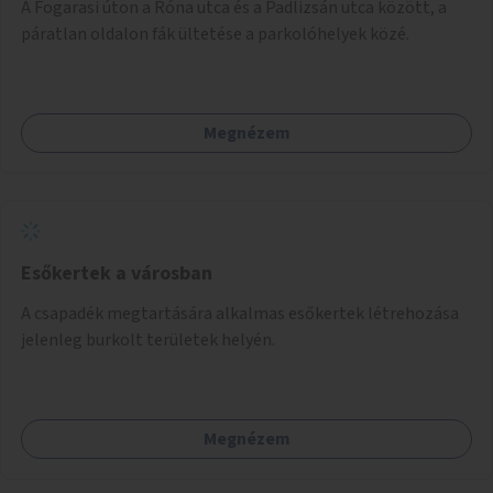
A Fogarasi úton a Róna utca és a Padlizsán utca között, a
páratlan oldalon fák ültetése a parkolóhelyek közé.
Megnézem
Esőkertek a városban
A csapadék megtartására alkalmas esőkertek létrehozása
jelenleg burkolt területek helyén.
Megnézem