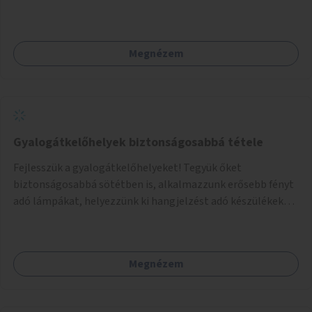
Megnézem
Gyalogátkelőhelyek biztonságosabbá tétele
Fejlesszük a gyalogátkelőhelyeket! Tegyük őket
biztonságosabbá sötétben is, alkalmazzunk erősebb fényt
adó lámpákat, helyezzünk ki hangjelzést adó készülékeket
és taktilis jelzéseket a vakok és gyengénlátók számára.
Megnézem