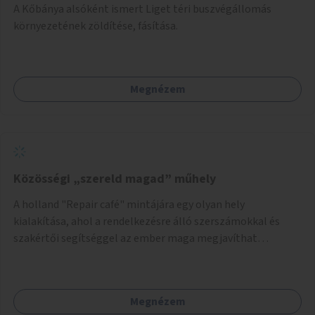
A Kőbánya alsóként ismert Liget téri buszvégállomás
környezetének zöldítése, fásítása.
Megnézem
Közösségi „szereld magad” műhely
A holland "Repair café" mintájára egy olyan hely
kialakítása, ahol a rendelkezésre álló szerszámokkal és
szakértői segítséggel az ember maga megjavíthat
elromlott tárgyakat. A műhely egyben találkozóhely is,
lehetőség arra, hogy a közösség tagjai is segítsenek
egymásnak, megosszák tudásukat.
Megnézem