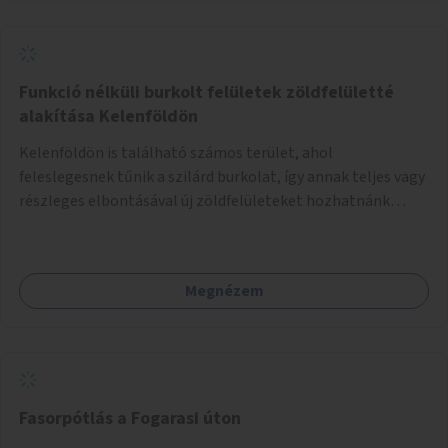
Funkció nélküli burkolt felületek zöldfelületté
alakítása Kelenföldön
Kelenföldön is található számos terület, ahol
feleslegesnek tűnik a szilárd burkolat, így annak teljes vagy
részleges elbontásával új zöldfelületeket hozhatnánk
létre. Ilyenek például az Etele út 19. és Mérnök utca 32.
közötti, vagy a Fraknó utca 22/b és a Bártfai utca közötti
aszfaltos területek.
Megnézem
Fasorpótlás a Fogarasi úton