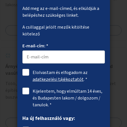
lakosság könnyebben megértse azokat.
Add meg az e-mail-címed, és elküldjük a
belépéshez szükséges linket.
A csillaggal jelölt mezők kitöltése
Megnézem
kötelező
E-mail-cím: *
Árnyékolók és esővédők telepítése a Kelenföld
Elolvastam és elfogadom az
vasútállomás melletti buszvégállomásra
adatkezelési tájékoztatót
. *
Több, nagy méretű, eső és napsütés ellen védő szerkezet
építése a Kelenföld vasútállomás melletti, Etele téri
Kijelentem, hogy elmúltam 14 éves,
buszvégállomásra
és Budapesten lakom / dolgozom /
tanulok. *
Ha új felhasználó vagy:
Megnézem