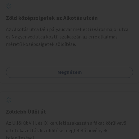
Zöld középszigetek az Alkotás utcán
Az Alkotás utca Déli pályaudvar melletti (Városmajor utca
és Nagyenyed utca közti) szakaszán az erre alkalmas
méretű középszigetek zöldítése.
Megnézem
Zöldebb Üllői út
Az Üllői út VIII. és IX. kerületi szakaszán a fákat körülvevő
ültetőkazetták kizöldítése megfelelő növények
telepítésével.