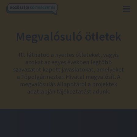
Megvalósuló ötletek
Itt láthatod a nyertes ötleteket, vagyis
azokat az egyes években legtöbb
szavazatot kapott javaslatokat, amelyeket
a Főpolgármesteri Hivatal megvalósít. A
megvalósulás állapotáról a projektek
adatlapján tájékoztatást adunk.