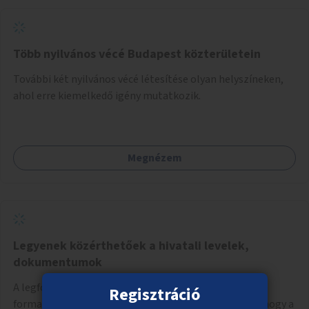
Több nyilvános vécé Budapest közterületein
További két nyilvános vécé létesítése olyan helyszíneken,
ahol erre kiemelkedő igény mutatkozik.
Megnézem
Legyenek közérthetőek a hivatali levelek,
dokumentumok
A legfontosabb hivatali levelek, tájékoztatók és
Regisztráció
formanyomtatványok legyenek átírva közérthetőre, hogy a