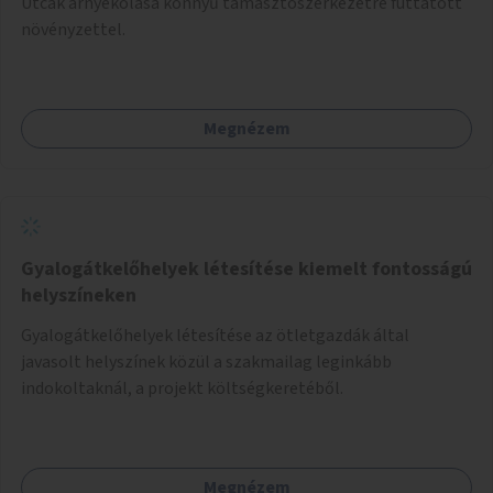
Utcák árnyékolása könnyű támasztószerkezetre futtatott
növényzettel.
Megnézem
Gyalogátkelőhelyek létesítése kiemelt fontosságú
helyszíneken
Gyalogátkelőhelyek létesítése az ötletgazdák által
javasolt helyszínek közül a szakmailag leginkább
indokoltaknál, a projekt költségkeretéből.
Megnézem