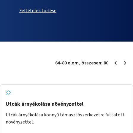
Feltételek törlése
64
-
80
elem
, összesen:
80
Utcák árnyékolása növényzettel
Utcák árnyékolása könnyű támasztószerkezetre futtatott
növényzettel.