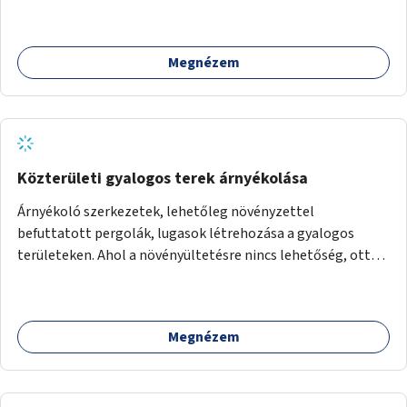
Megnézem
Közterületi gyalogos terek árnyékolása
Árnyékoló szerkezetek, lehetőleg növényzettel
befuttatott pergolák, lugasok létrehozása a gyalogos
területeken. Ahol a növényültetésre nincs lehetőség, ott
akár dézsából felfutó futónövényzet alkalmazása, legvégső
megoldásként napvitorlák felszerelése.
Megnézem