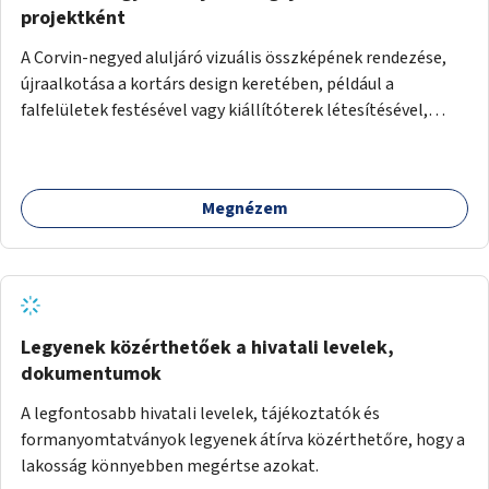
projektként
A Corvin-negyed aluljáró vizuális összképének rendezése,
újraalkotása a kortárs design keretében, például a
falfelületek festésével vagy kiállítóterek létesítésével,
amelyekben kortárs designerek, művészek, tervezők
alkotásai, termékei jelenhetnének meg alkalmat adva a
bemutatkozásra, szélesebb körben való ismertségre.
Megnézem
Legyenek közérthetőek a hivatali levelek,
dokumentumok
A legfontosabb hivatali levelek, tájékoztatók és
formanyomtatványok legyenek átírva közérthetőre, hogy a
lakosság könnyebben megértse azokat.