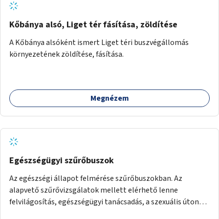
Kőbánya alsó, Liget tér fásítása, zöldítése
A Kőbánya alsóként ismert Liget téri buszvégállomás
környezetének zöldítése, fásítása.
Megnézem
Egészségügyi szűrőbuszok
Az egészségi állapot felmérése szűrőbuszokban. Az
alapvető szűrővizsgálatok mellett elérhető lenne
felvilágosítás, egészségügyi tanácsadás, a szexuális úton
terjedő betegségek szűrése és a szenvedélybetegek