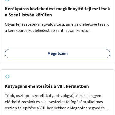
Kerékpáros közlekedést megkönnyítő fejlesztések
a Szent István körúton
Olyan fejlesztések megvalósítása, amelyek lehetővé teszik
a kerékpáros közlekedést a Szent István körúton.
Megnézem
Kutyagumi-mentesítés a VIII. kerületben
Több, oszlopra szerelt kutyapiszokgyűjtő kuka, ingyen
elérhető zacskók és a kutyavizelet felfogására alkalmas
oszlop telepítése a VIII. kerületben a Magdolnanegyed és a
Palotanegyed néhány pontján, pilot jelleggel.