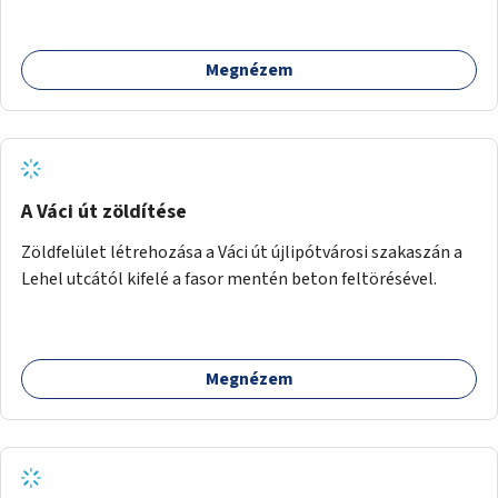
Megnézem
A Váci út zöldítése
Zöldfelület létrehozása a Váci út újlipótvárosi szakaszán a
Lehel utcától kifelé a fasor mentén beton feltörésével.
Megnézem