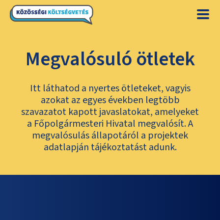
Megvalósuló ötletek
Itt láthatod a nyertes ötleteket, vagyis
azokat az egyes években legtöbb
szavazatot kapott javaslatokat, amelyeket
a Főpolgármesteri Hivatal megvalósít. A
megvalósulás állapotáról a projektek
adatlapján tájékoztatást adunk.