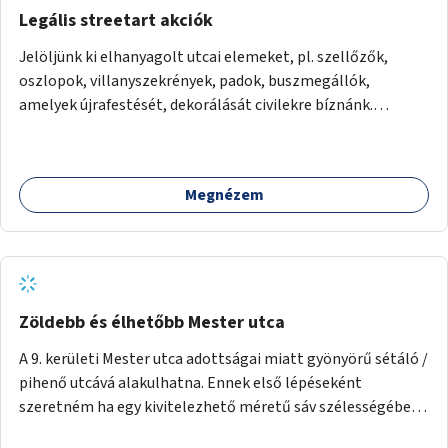
Legális streetart akciók
Jelöljünk ki elhanyagolt utcai elemeket, pl. szellőzők,
oszlopok, villanyszekrények, padok, buszmegállók,
amelyek újrafestését, dekorálását civilekre bíznánk.
Támogassuk a közösségi alapon való megújulást a
szükséges eszközökkel.
Megnézem
Zöldebb és élhetőbb Mester utca
A 9. kerületi Mester utca adottságai miatt gyönyörű sétáló /
pihenő utcává alakulhatna. Ennek első lépéseként
szeretném ha egy kivitelezhető méretű sáv szélességében
a beton helyén ládás, vagy a földbe ültetett növényzet