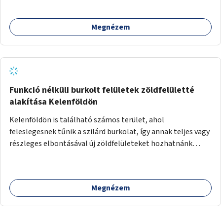
támogatása.
Megnézem
Funkció nélküli burkolt felületek zöldfelületté
alakítása Kelenföldön
Kelenföldön is található számos terület, ahol
feleslegesnek tűnik a szilárd burkolat, így annak teljes vagy
részleges elbontásával új zöldfelületeket hozhatnánk
létre. Ilyenek például az Etele út 19. és Mérnök utca 32.
közötti, vagy a Fraknó utca 22/b és a Bártfai utca közötti
aszfaltos területek.
Megnézem