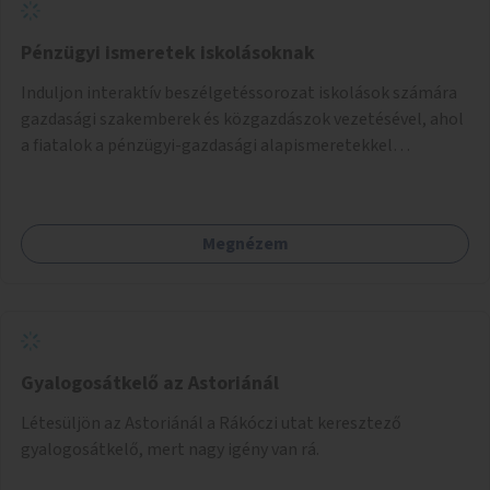
Pénzügyi ismeretek iskolásoknak
Induljon interaktív beszélgetéssorozat iskolások számára
gazdasági szakemberek és közgazdászok vezetésével, ahol
a fiatalok a pénzügyi-gazdasági alapismeretekkel
kapcsolatban tájékozódhatnak. A program többalkalmas
lenne, heti rendszerességgel tartanák iskolai csoportok
számára, önkormányzati intézményben vagy külső
Megnézem
helyszínen iskolai együttműködéssel. A szervezést az
Önkormányzat koordinálná, a tematikát a szakemberek
alakítanák ki, külön figyelmet fordítva a hátrányos helyzetű
gyerekek bevonására is. A program pilot jelleggel indulna,
több korosztály számára.
Gyalogosátkelő az Astoriánál
Létesüljön az Astoriánál a Rákóczi utat keresztező
gyalogosátkelő, mert nagy igény van rá.