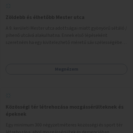
Zöldebb és élhetőbb Mester utca
A 9. kerületi Mester utca adottságai miatt gyönyörű sétáló /
pihenő utcává alakulhatna. Ennek első lépéseként
szeretném ha egy kivitelezhető méretű sáv szélességében
a beton helyén ládás, vagy a földbe ültetett növényzet
lenne, praktikusan a járda és az autós sáv találkozásánál, a
platán fák között. A lakók, boltok és vendéglátó helyek
Megnézem
együttműködését kérnénk abban, hogy ez a zöld sáv ne
pusztuljon ki, és megtartsa azt a jó hangulatot, amiből már
könnyebb lesz elképzelni a következő lépést egészen
addig, amíg komolyabb forgalomcsillapítások és zöldítések
nem létesülnek a Mester utcában.
Közösségi tér létrehozása mozgássérülteknek és
épeknek
Egy minimum 300 négyzetméteres közösségi és sport tér
létrehozása, ahol mozgássérültek és demenciában