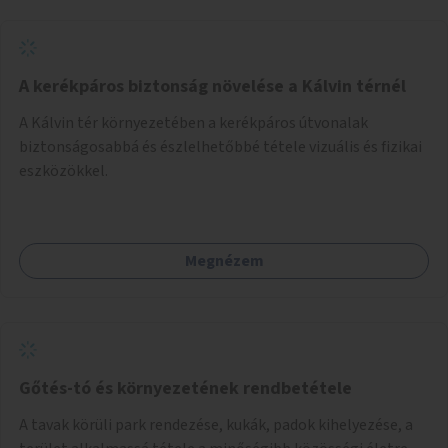
A kerékpáros biztonság növelése a Kálvin térnél
A Kálvin tér környezetében a kerékpáros útvonalak
biztonságosabbá és észlelhetőbbé tétele vizuális és fizikai
eszközökkel.
Megnézem
Gőtés-tó és környezetének rendbetétele
A tavak körüli park rendezése, kukák, padok kihelyezése, a