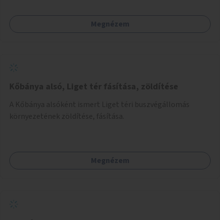
Megnézem
Kőbánya alsó, Liget tér fásítása, zöldítése
A Kőbánya alsóként ismert Liget téri buszvégállomás
környezetének zöldítése, fásítása.
Megnézem