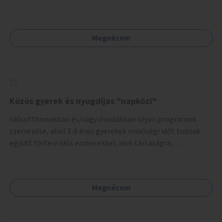
Megnézem
Közös gyerek és nyugdíjas "napközi"
Idősotthonokban és/vagy óvodákban olyan programok
szervezése, ahol 3-6 éves gyerekek minőségi időt tudnak
együtt tölteni idős emberekkel, akik társaságra,
beszélgetésre vágynak.
Megnézem