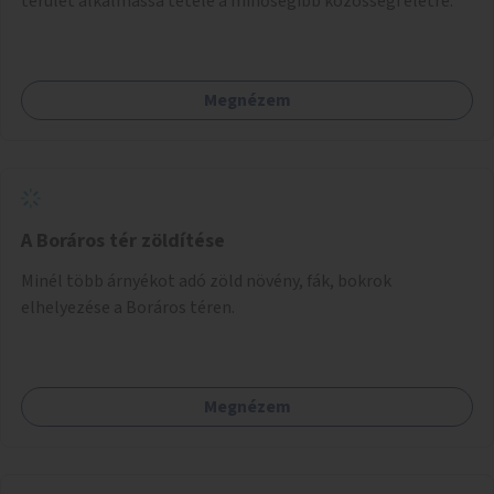
terület alkalmassá tétele a minőségibb közösségi életre.
Megnézem
A Boráros tér zöldítése
Minél több árnyékot adó zöld növény, fák, bokrok
elhelyezése a Boráros téren.
Megnézem