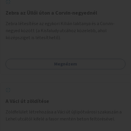
Zebra az Üllői úton a Corvin-negyednél
Zebra létesítése az egykori Kilián laktanya és a Corvin-
negyed között (a Kisfaludy utcához közelebb, ahol
középsziget is létesíthető).
Megnézem
A Váci út zöldítése
Zöldfelület létrehozása a Váci út újlipótvárosi szakaszán a
Lehel utcától kifelé a fasor mentén beton feltörésével.