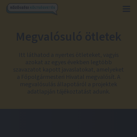
Megvalósuló ötletek
Itt láthatod a nyertes ötleteket, vagyis
azokat az egyes években legtöbb
szavazatot kapott javaslatokat, amelyeket
a Főpolgármesteri Hivatal megvalósít. A
megvalósulás állapotáról a projektek
adatlapján tájékoztatást adunk.