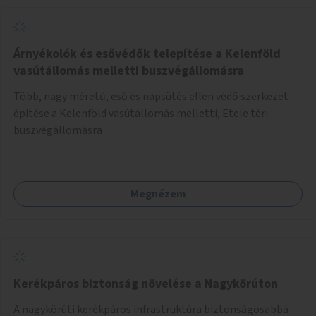
Árnyékolók és esővédők telepítése a Kelenföld
vasútállomás melletti buszvégállomásra
Több, nagy méretű, eső és napsütés ellen védő szerkezet
építése a Kelenföld vasútállomás melletti, Etele téri
buszvégállomásra
Megnézem
Kerékpáros biztonság növelése a Nagykörúton
A nagykörúti kerékpáros infrastruktúra biztonságosabbá