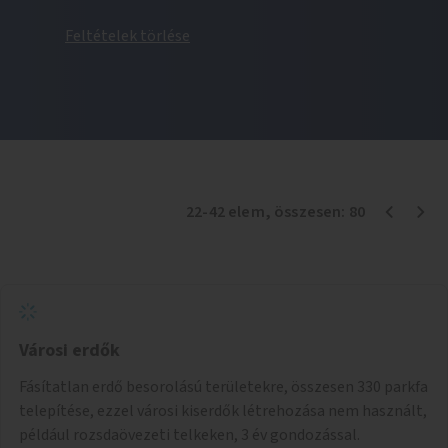
Feltételek törlése
22
-
42
elem
, összesen:
80
Városi erdők
Fásítatlan erdő besorolású területekre, összesen 330 parkfa
telepítése, ezzel városi kiserdők létrehozása nem használt,
például rozsdaövezeti telkeken, 3 év gondozással.