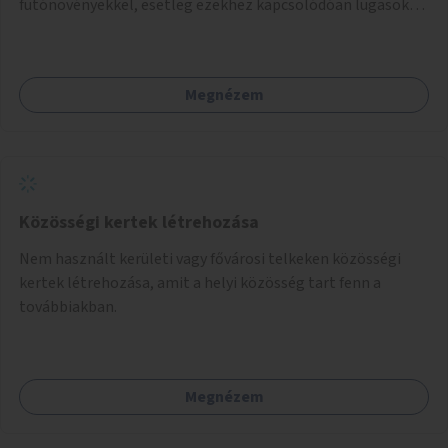
futónövényekkel, esetleg ezekhez kapcsolódóan lugasok
kialakítása. Ezzel olyan belvárosi helyszíneken növelhető a
zöldfelületek mennyisége, ahol helyhiány miatt másra
nincs lehetőség.
Megnézem
Közösségi kertek létrehozása
Nem használt kerületi vagy fővárosi telkeken közösségi
kertek létrehozása, amit a helyi közösség tart fenn a
továbbiakban.
Megnézem