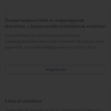
Óvodai komposztálók és magaságyások
létesítése, a komposztálás kultúrájának erősítése
Erre jelentkező óvodákban komposztálók és
magaságyások létesítése olyan felkészítő képzéssel, amin
a gyerekek, az óvodai pedagógusok és a szülők is részt
vehetnek.
Megnézem
A Váci út zöldítése
Zöldfelület létrehozása a Váci út újlipótvárosi szakaszán a