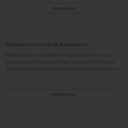
Megnézem
Példamutató közvécék Budapesten
Példamutató, a meglévőknél magasabb komfortot és
újszerű vizuális minőséget kínáló nyilvános illemhelyek
létesítése Budapest két pontján. Extrák: Elektronikus, okos
fizetési lehetőség vagy ingyenesség; újszerű fenntartási
konstrukció kidolgozása; egyéb kapcsolt szolgáltatások
(pl. ivókút, telefontöltés).
Megnézem