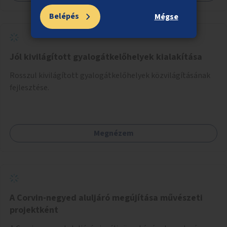
Belépés
Mégse
Jól kivilágított gyalogátkelőhelyek kialakítása
Rosszul kivilágított gyalogátkelőhelyek közvilágításának
fejlesztése.
Megnézem
A Corvin-negyed aluljáró megújítása művészeti
projektként