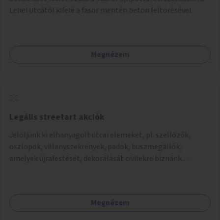
Lehel utcától kifelé a fasor mentén beton feltörésével.
Megnézem
Legális streetart akciók
Jelöljünk ki elhanyagolt utcai elemeket, pl. szellőzők,
oszlopok, villanyszekrények, padok, buszmegállók,
amelyek újrafestését, dekorálását civilekre bíznánk.
Támogassuk a közösségi alapon való megújulást a
szükséges eszközökkel.
Megnézem