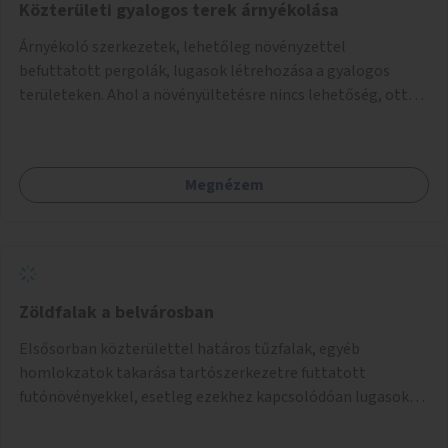
Közterületi gyalogos terek árnyékolása
Árnyékoló szerkezetek, lehetőleg növényzettel
befuttatott pergolák, lugasok létrehozása a gyalogos
területeken. Ahol a növényültetésre nincs lehetőség, ott
akár dézsából felfutó futónövényzet alkalmazása, legvégső
megoldásként napvitorlák felszerelése.
Megnézem
Zöldfalak a belvárosban
Elsősorban közterülettel határos tűzfalak, egyéb
homlokzatok takarása tartószerkezetre futtatott
futónövényekkel, esetleg ezekhez kapcsolódóan lugasok
kialakítása. Ezzel olyan belvárosi helyszíneken növelhető a
zöldfelületek mennyisége, ahol helyhiány miatt másra