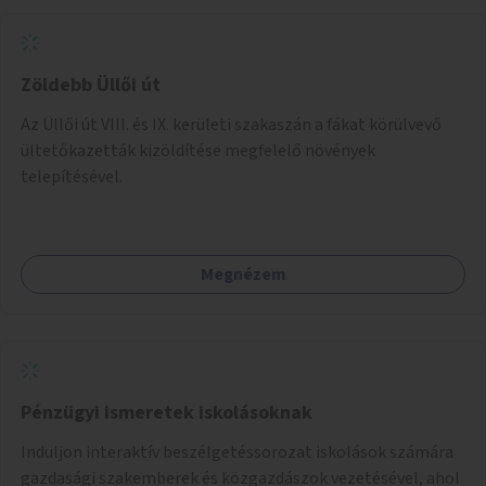
Zöldebb Üllői út
Az Üllői út VIII. és IX. kerületi szakaszán a fákat körülvevő
ültetőkazetták kizöldítése megfelelő növények
telepítésével.
Megnézem
Pénzügyi ismeretek iskolásoknak
Induljon interaktív beszélgetéssorozat iskolások számára
gazdasági szakemberek és közgazdászok vezetésével, ahol