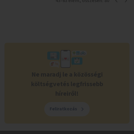
43
-
63
elem
, összesen:
80
Ne maradj le a közösségi
költségvetés legfrissebb
híreiről!
Feliratkozás