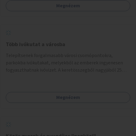
Megnézem
Több ivókutat a városba
Telepítsenek forgalmasabb városi csomópontokra,
parkokba ivókutakat, melyekből az emberek ingyenesen
fogyaszthatnak ivóvizet. A keretösszegből nagyjából 25
ivókút telepítése lehetséges.
Megnézem