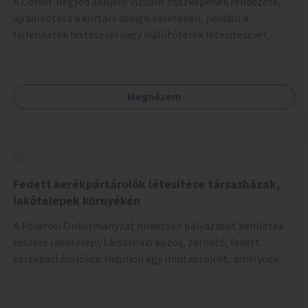
A Corvin-negyed aluljáró vizuális összképének rendezése,
újraalkotása a kortárs design keretében, például a
falfelületek festésével vagy kiállítóterek létesítésével,
amelyekben kortárs designerek, művészek, tervezők
alkotásai, termékei jelenhetnének meg alkalmat adva a
bemutatkozásra, szélesebb körben való ismertségre.
Megnézem
Fedett kerékpártárolók létesítése társasházak,
lakótelepek környékén
A Fővárosi Önkormányzat hirdessen pályázatot kerületek
részére lakótelepi/társasházi közös, zárható, fedett
kerékpártárolókra. Induljon egy mintaprojekt, amelynek
alapján fel lehet mérni, milyen feladatokkal jár a kerület
számára az üzemeltetés.