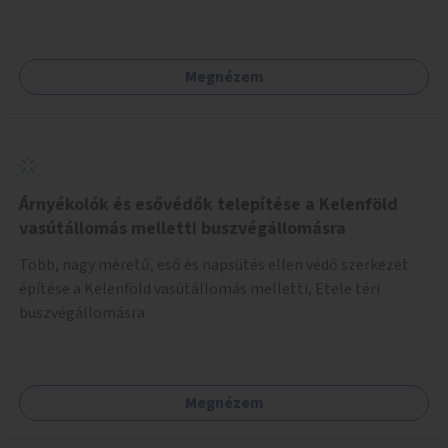
a beton helyén ládás, vagy a földbe ültetett növényzet
lenne, praktikusan a járda és az autós sáv találkozásánál, a
platán fák között. A lakók, boltok és vendéglátó helyek
Megnézem
együttműködését kérnénk abban, hogy ez a zöld sáv ne
pusztuljon ki, és megtartsa azt a jó hangulatot, amiből már
könnyebb lesz elképzelni a következő lépést egészen
addig, amíg komolyabb forgalomcsillapítások és zöldítések
nem létesülnek a Mester utcában.
Árnyékolók és esővédők telepítése a Kelenföld
vasútállomás melletti buszvégállomásra
Több, nagy méretű, eső és napsütés ellen védő szerkezet
építése a Kelenföld vasútállomás melletti, Etele téri
buszvégállomásra
Megnézem