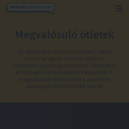
Megvalósuló ötletek
Itt láthatod a nyertes ötleteket, vagyis
azokat az egyes években legtöbb
szavazatot kapott javaslatokat, amelyeket
a Főpolgármesteri Hivatal megvalósít. A
megvalósulás állapotáról a projektek
adatlapján tájékoztatást adunk.