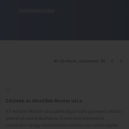
Feltételek törlése
43
-
63
elem
, összesen:
80
Zöldebb és élhetőbb Mester utca
A 9. kerületi Mester utca adottságai miatt gyönyörű sétáló /
pihenő utcává alakulhatna. Ennek első lépéseként
szeretném ha egy kivitelezhető méretű sáv szélességében