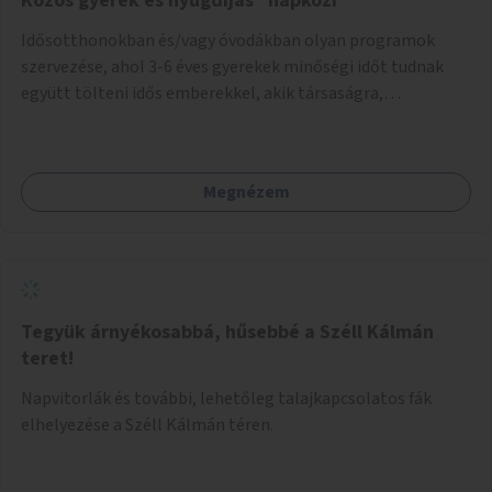
Közös gyerek és nyugdíjas "napközi"
Idősotthonokban és/vagy óvodákban olyan programok
szervezése, ahol 3-6 éves gyerekek minőségi időt tudnak
együtt tölteni idős emberekkel, akik társaságra,
beszélgetésre vágynak.
Megnézem
Tegyük árnyékosabbá, hűsebbé a Széll Kálmán
teret!
Napvitorlák és további, lehetőleg talajkapcsolatos fák
elhelyezése a Széll Kálmán téren.