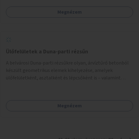
nincs lehetőség.
Megnézem
Ülőfelületek a Duna-parti rézsűn
A belvárosi Duna-parti rézsűkre olyan, árvíztűrő betonból
készült geometrikus elemek kihelyezése, amelyek
ülőfelületként, asztalként és lépcsőként is – valamint
néhány esetben extra funkcióval (kutyaitató, grill) –
használhatók. Civilek bevonása a fenntartásba.
Megnézem