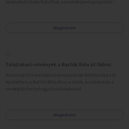
lakásukból kilakoltatottak, szenvedélybetegségükből
kijönni szándékozók – számára rehabilitációs otthon
megteremtése Budapest valamely peremkerületén,
civil/szakmai szervezeti háttérrel. A program a közvetlen
Megnézem
segítségen, biztonságnyújtáson kívül gazdálkodásba is
bevonja az ott lévő személyeket, és egyben a
környezettudatos és fenntartható élettel kapcsolatos
szemléletformálást is céljának tekinti.
Talajtakaró növények a Bartók Béla út fáihoz
Közösségi fenntartású növénykazetták létrehozása a XI.
kerületben, a Bartók Béla úton, a lakók, az üzletek és a
vendéglátóhelyek együttműködésével.
Megnézem