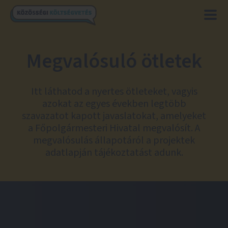
Megvalósuló ötletek
Itt láthatod a nyertes ötleteket, vagyis
azokat az egyes években legtöbb
szavazatot kapott javaslatokat, amelyeket
a Főpolgármesteri Hivatal megvalósít. A
megvalósulás állapotáról a projektek
adatlapján tájékoztatást adunk.