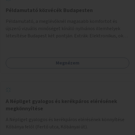
Példamutató közvécék Budapesten
Példamutató, a meglévőknél magasabb komfortot és
újszerű vizuális minőséget kínáló nyilvános illemhelyek
létesítése Budapest két pontján. Extrák: Elektronikus, okos
fizetési lehetőség vagy ingyenesség; újszerű fenntartási
konstrukció kidolgozása; egyéb kapcsolt szolgáltatások
(pl. ivókút, telefontöltés).
Megnézem
A Népliget gyalogos és kerékpáros elérésének
megkönnyítése
A Népliget gyalogos és kerékpáros elérésének könnyítése
Kőbánya felől (Fertő utca, Kőbányai út).