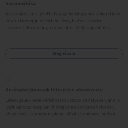
hasznosítása
Az aluljárók üres üzlethelyiségeiben ingyenes, dekoratív és
interaktív megjelenési lehetőség biztosítása civil
szervezetek számára, a társadalmi felelősségvállalás
jegyében. A cél, hogy közérdekű, segítő tevékenységeket
mutassanak be látványos, gondolatébresztő formában,
például rajzokkal, kérdésekkel, üzenetküldési lehetőséggel
Megnézem
vagy akciónapokkal – bérleti és közüzemi díjak nélkül, a
jelenlegi elhanyagolt állapot helyett.
Kerékpártámaszok létesítése városszerte
Létesüljenek kerékpártámaszok azokon a helyeken, ahol a
leginkább szükség van rá: forgalmas belvárosi helyeken,
közlekedési csomópontokban, közintézmények, boltok
előtt.