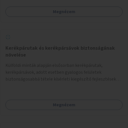
Megnézem
Kerékpárutak és kerékpársávok biztonságának
növelése
Külföldi minták alapján elsősorban kerékpárutak,
kerékpársávok, adott esetben gyalogos felületek
biztonságosabbá tétele kísérleti kiegészítő fejlesztésekkel
(terelők, műanyag elválasztó elemek, több és jobban
látható felfestés stb.)
Megnézem