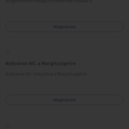
programokba bekapcsolódhatnak óvodák is.
Megnézem
Nyilvános WC a Margitszigetre
Nyilvános WC telepítése a Margitszigetre.
Megnézem