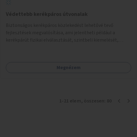
Védettebb kerékpáros útvonalak
Biztonságos kerékpáros közlekedést lehetővé tevő
fejlesztések megvalósítása, ami jelentheti például a
kerékpárút fizikai elválasztását, szintbeli kiemelését,
optikai jelölését, az indirekt balra kanyarodási lehetőség
jelölését – különösen a veszélyesebb kereszteződésekben,
vagy akár egyes egyirányú utcák megnyitását
Megnézem
szembeforgalmú kerékpározásra.
1
-
21
elem
, összesen:
80