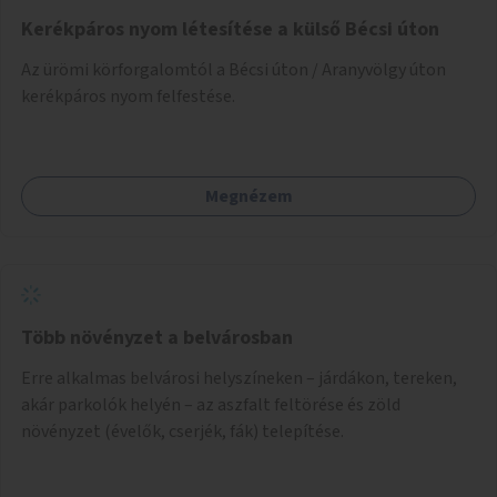
Kerékpáros nyom létesítése a külső Bécsi úton
Az ürömi körforgalomtól a Bécsi úton / Aranyvölgy úton
kerékpáros nyom felfestése.
Megnézem
Több növényzet a belvárosban
Erre alkalmas belvárosi helyszíneken – járdákon, tereken,
akár parkolók helyén – az aszfalt feltörése és zöld
növényzet (évelők, cserjék, fák) telepítése.