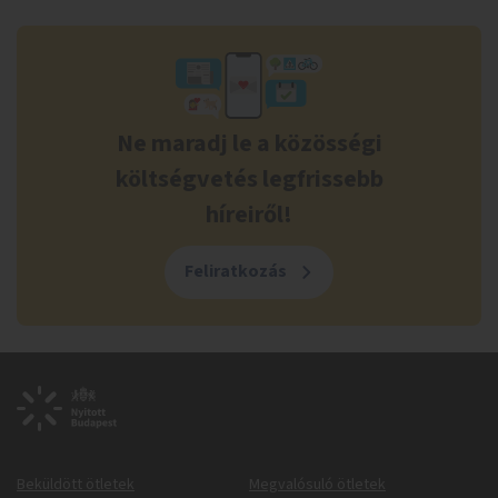
Ne maradj le a közösségi
költségvetés legfrissebb
híreiről!
Feliratkozás
Beküldött ötletek
Megvalósuló ötletek