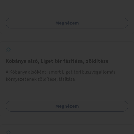
meglévő fitneszterület jelenleg alig felszerelt, így
kihasználatlan. A pingpongasztalok telepítésével egy
népszerű, ingyenes sportolási lehetőség válna elérhetővé a
Megnézem
sziget északi felén, ahol jelenleg egyetlen asztal sem
található.
Kőbánya alsó, Liget tér fásítása, zöldítése
A Kőbánya alsóként ismert Liget téri buszvégállomás
környezetének zöldítése, fásítása.
Megnézem