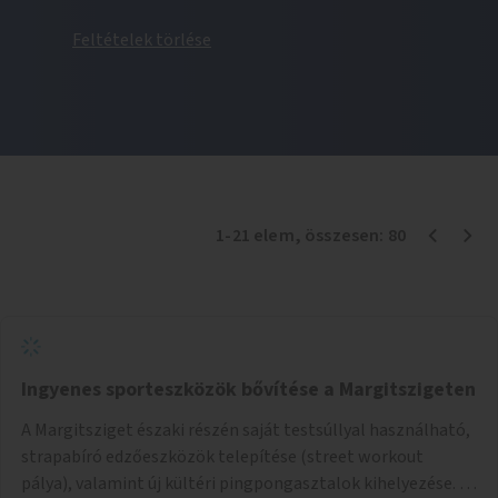
Feltételek törlése
1
-
21
elem
, összesen:
80
Ingyenes sporteszközök bővítése a Margitszigeten
A Margitsziget északi részén saját testsúllyal használható,
strapabíró edzőeszközök telepítése (street workout
pálya), valamint új kültéri pingpongasztalok kihelyezése. A