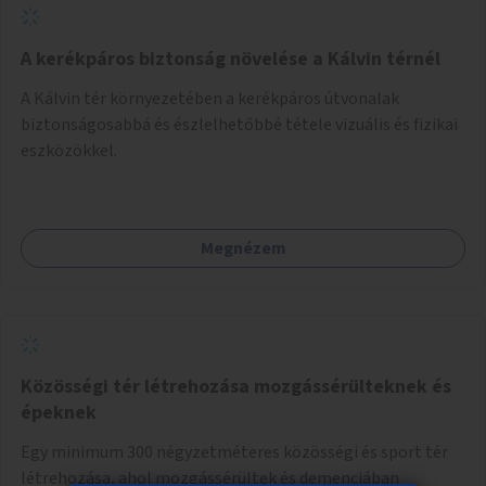
A kerékpáros biztonság növelése a Kálvin térnél
A Kálvin tér környezetében a kerékpáros útvonalak
biztonságosabbá és észlelhetőbbé tétele vizuális és fizikai
eszközökkel.
Megnézem
Közösségi tér létrehozása mozgássérülteknek és
épeknek
Egy minimum 300 négyzetméteres közösségi és sport tér
létrehozása, ahol mozgássérültek és demenciában