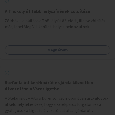
A Thököly út több helyszínének zöldítése
Zöldsáv kialakítása a Thököly út 82. előtt, illetve zöldítés
más, lehetőleg VII. kerületi helyszínein az útnak.
Megnézem
Stefánia úti kerékpárút és járda közvetlen
átvezetése a Városligetbe
A Stefánia út – Ajtósi Dürer sor csomópontban új gyalogos-
átkelőhely létesítése, hogy a kerékpáros forgalom és a
gyalogosok a Liget felé vezető bal oldali járdáról