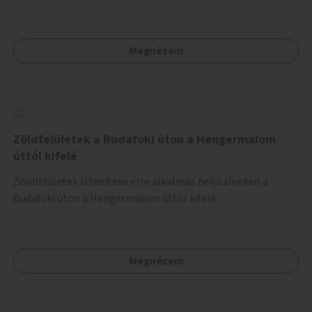
közvetlenül átkelhessenek a Városligetbe.
Megnézem
Zöldfelületek a Budafoki úton a Hengermalom
úttól kifelé
Zöldfelületek létesítése erre alkalmas helyszíneken a
Budafoki úton a Hengermalom úttól kifelé.
Megnézem