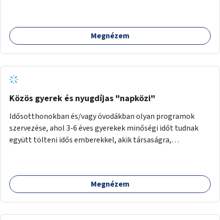
meglévő fitneszterület jelenleg alig felszerelt, így
kihasználatlan. A pingpongasztalok telepítésével egy
népszerű, ingyenes sportolási lehetőség válna elérhetővé a
Megnézem
sziget északi felén, ahol jelenleg egyetlen asztal sem
található.
Közös gyerek és nyugdíjas "napközi"
Idősotthonokban és/vagy óvodákban olyan programok
szervezése, ahol 3-6 éves gyerekek minőségi időt tudnak
együtt tölteni idős emberekkel, akik társaságra,
beszélgetésre vágynak.
Megnézem