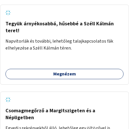
Tegyük árnyékosabbá, hűsebbé a Széll Kálmán
teret!
Napvitorlák és további, lehetőleg talajkapcsolatos fák
elhelyezése a Széll Kálmán téren.
Megnézem
Csomagmegőrző a Margitszigeten és a
Népligetben
Egyedi szekrényekből álló, lehetőleg egy öltözővel is