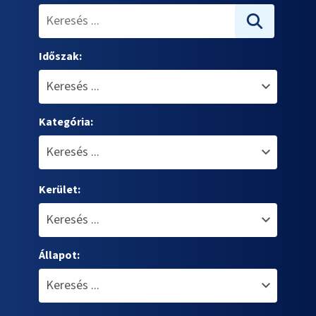
Időszak:
Kategória:
Kerület:
Állapot: