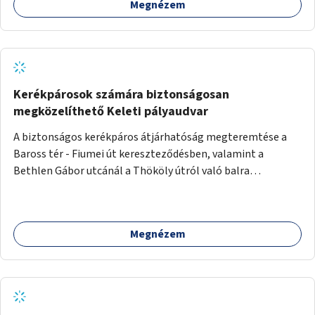
Megnézem
Kerékpárosok számára biztonságosan
megközelíthető Keleti pályaudvar
A biztonságos kerékpáros átjárhatóság megteremtése a
Baross tér - Fiumei út kereszteződésben, valamint a
Bethlen Gábor utcánál a Thököly útról való balra
kanyarodás biztosítása a Festetics György utca irányába.
Megnézem