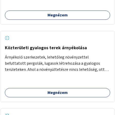
Megnézem
Közterületi gyalogos terek árnyékolása
Árnyékoló szerkezetek, lehetőleg növényzettel
befuttatott pergolák, lugasok létrehozása a gyalogos
területeken. Ahol a növényültetésre nincs lehetőség, ott
akár dézsából felfutó futónövényzet alkalmazása, legvégső
megoldásként napvitorlák felszerelése.
Megnézem