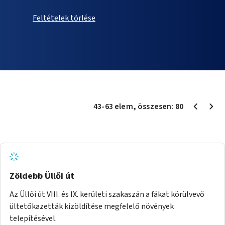
Feltételek törlése
43
-
63
elem
, összesen:
80
Zöldebb Üllői út
Az Üllői út VIII. és IX. kerületi szakaszán a fákat körülvevő
ültetőkazetták kizöldítése megfelelő növények
telepítésével.