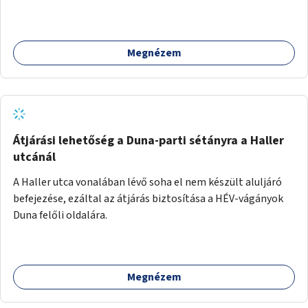
Megnézem
Átjárási lehetőség a Duna-parti sétányra a Haller
utcánál
A Haller utca vonalában lévő soha el nem készült aluljáró
befejezése, ezáltal az átjárás biztosítása a HÉV-vágányok
Duna felőli oldalára.
Megnézem