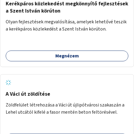
Kerékpáros közlekedést megkönnyítő fejlesztések
a Szent István körúton
Olyan fejlesztések megvalósítása, amelyek lehetővé teszik
a kerékpáros közlekedést a Szent István körúton.
Megnézem
A Váci út zöldítése
Zöldfelület létrehozása a Váci út újlipótvárosi szakaszán a
Lehel utcától kifelé a fasor mentén beton feltörésével.