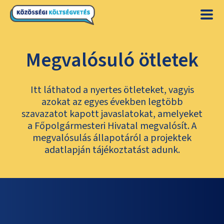
Megvalósuló ötletek
Itt láthatod a nyertes ötleteket, vagyis
azokat az egyes években legtöbb
szavazatot kapott javaslatokat, amelyeket
a Főpolgármesteri Hivatal megvalósít. A
megvalósulás állapotáról a projektek
adatlapján tájékoztatást adunk.