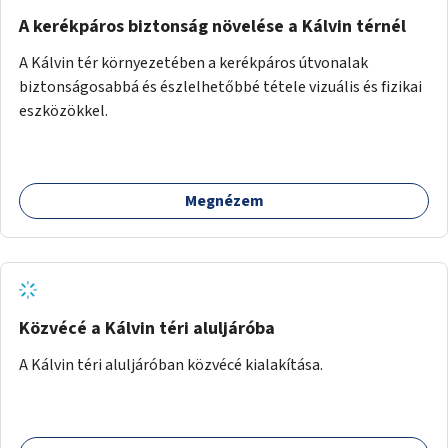
nem létesülnek a Mester utcában.
A kerékpáros biztonság növelése a Kálvin térnél
A Kálvin tér környezetében a kerékpáros útvonalak
biztonságosabbá és észlelhetőbbé tétele vizuális és fizikai
eszközökkel.
Megnézem
Közvécé a Kálvin téri aluljáróba
A Kálvin téri aluljáróban közvécé kialakítása.