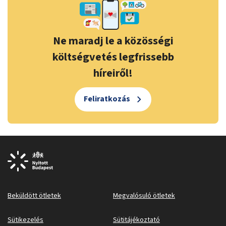
Ne maradj le a közösségi
költségvetés legfrissebb
híreiről!
Feliratkozás
Beküldött ötletek
Megvalósuló ötletek
Sütikezelés
Sütitájékoztató