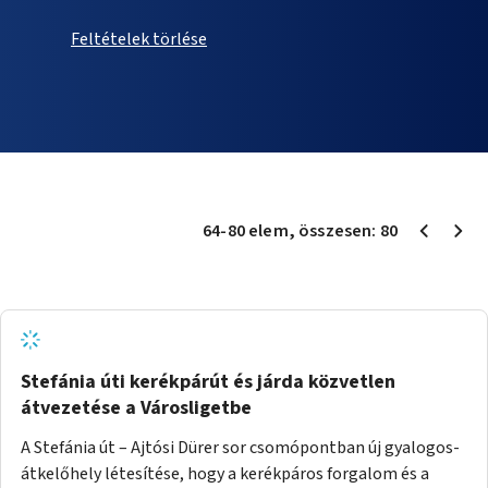
Feltételek törlése
64
-
80
elem
, összesen:
80
Stefánia úti kerékpárút és járda közvetlen
átvezetése a Városligetbe
A Stefánia út – Ajtósi Dürer sor csomópontban új gyalogos-
átkelőhely létesítése, hogy a kerékpáros forgalom és a