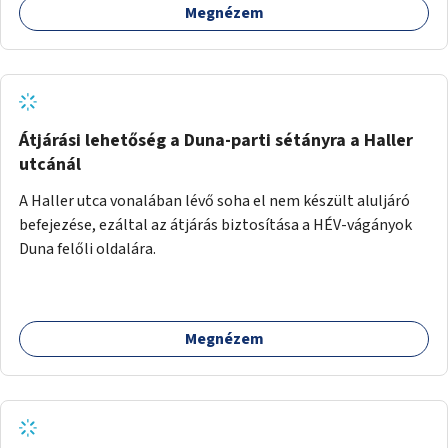
Megnézem
hangulatukban elkülönülő pontok, mezítlábas ösvények, az
egész legyen zöld és üdítő hangulatú.
Átjárási lehetőség a Duna-parti sétányra a Haller
utcánál
A Haller utca vonalában lévő soha el nem készült aluljáró
befejezése, ezáltal az átjárás biztosítása a HÉV-vágányok
Duna felőli oldalára.
Megnézem