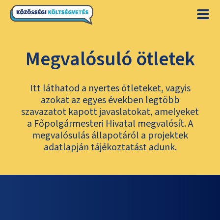
Megvalósuló ötletek
Itt láthatod a nyertes ötleteket, vagyis
azokat az egyes években legtöbb
szavazatot kapott javaslatokat, amelyeket
a Főpolgármesteri Hivatal megvalósít. A
megvalósulás állapotáról a projektek
adatlapján tájékoztatást adunk.