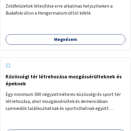
Zöldfelületek létesítése erre alkalmas helyszíneken a
Budafoki úton a Hengermalom úttól kifelé.
Megnézem
Közösségi tér létrehozása mozgássérülteknek és
épeknek
Egy minimum 300 négyzetméteres közösségi és sport tér
létrehozása, ahol mozgássérültek és demenciában
szenvedők találkozhatnak és sportolhatnak együtt
épekkel. Elsősorban egy pétanque pálya létrehozása lenne
célszerű, amit a legtöbb mozgásában korlátozott ember is
tud játszani, fontos, hogy a téren legyenek formájukban,