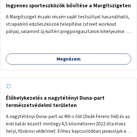
Ingyenes sporteszközök bővítése a Margitszigeten
A Margitsziget északi részén saját testsúllyal használható,
strapabíró edzőeszközök telepítése (street workout
pálya), valamint új kültéri pingpongasztalok kihelyezése. A
meglévő fitneszterület jelenleg alig felszerelt, így
kihasználatlan. A pingpongasztalok telepítésével egy
népszerű, ingyenes sportolási lehetőség válna elérhetővé a
Megnézem
sziget északi felén, ahol jelenleg egyetlen asztal sem
található.
Élőhelykezelés a nagytétényi Duna-part
természetvédelmi területen
A nagytétényi Duna-part az M0-s híd (Deák Ferenc híd) és az
érdi határ között mintegy 4,5 kilométeren 2022 óta élvez
helyi, fővárosi védelmet. Ehhez kapcsolódóan javasoljuk a