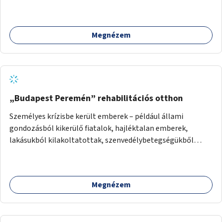
terület élőhelykezelését, a tájidegen, invazív fajok
ritkítását, visszaszorítását.
Megnézem
„Budapest Peremén” rehabilitációs otthon
Személyes krízisbe került emberek – például állami
gondozásból kikerülő fiatalok, hajléktalan emberek,
lakásukból kilakoltatottak, szenvedélybetegségükből
kijönni szándékozók – számára rehabilitációs otthon
megteremtése Budapest valamely peremkerületén,
civil/szakmai szervezeti háttérrel. A program a közvetlen
Megnézem
segítségen, biztonságnyújtáson kívül gazdálkodásba is
bevonja az ott lévő személyeket, és egyben a
környezettudatos és fenntartható élettel kapcsolatos