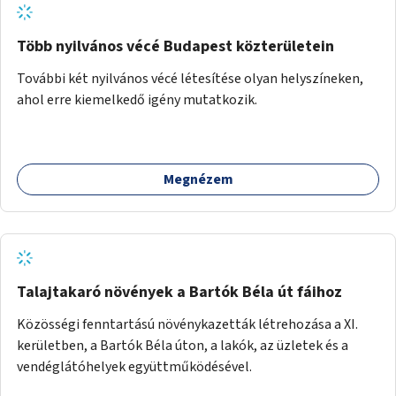
szemléletformálást is céljának tekinti.
Több nyilvános vécé Budapest közterületein
További két nyilvános vécé létesítése olyan helyszíneken,
ahol erre kiemelkedő igény mutatkozik.
Megnézem
Talajtakaró növények a Bartók Béla út fáihoz
Közösségi fenntartású növénykazetták létrehozása a XI.
kerületben, a Bartók Béla úton, a lakók, az üzletek és a
vendéglátóhelyek együttműködésével.