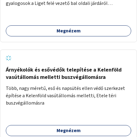
gyalogosok a Liget felé vezető bal oldali járdáról
közvetlenül átkelhessenek a Városligetbe.
Megnézem
Árnyékolók és esővédők telepítése a Kelenföld
vasútállomás melletti buszvégállomásra
Több, nagy méretű, eső és napsütés ellen védő szerkezet
építése a Kelenföld vasútállomás melletti, Etele téri
buszvégállomásra
Megnézem