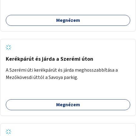
jegyében. A cél, hogy közérdekű, segítő tevékenységeket
mutassanak be látványos, gondolatébresztő formában,
például rajzokkal, kérdésekkel, üzenetküldési lehetőséggel
Megnézem
vagy akciónapokkal – bérleti és közüzemi díjak nélkül, a
jelenlegi elhanyagolt állapot helyett.
Kerékpárút és járda a Szerémi úton
A Szerémi úti kerékpárút és járda meghosszabbítása a
Mezőkövesdi úttól a Savoya parkig.
Megnézem