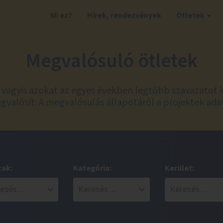
Mi ez?
Hírek, rendezvények
Ötletek
Megvalósuló ötletek
t, vagyis azokat az egyes években legtöbb szavazatot 
valósít. A megvalósulás állapotáról a projektek ada
zak:
Kategória:
Kerület: