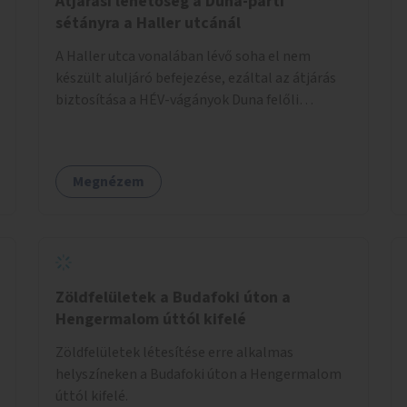
Átjárási lehetőség a Duna-parti
sétányra a Haller utcánál
A Haller utca vonalában lévő soha el nem
készült aluljáró befejezése, ezáltal az átjárás
biztosítása a HÉV-vágányok Duna felőli
oldalára.
Megnézem
Zöldfelületek a Budafoki úton a
Hengermalom úttól kifelé
Zöldfelületek létesítése erre alkalmas
helyszíneken a Budafoki úton a Hengermalom
úttól kifelé.