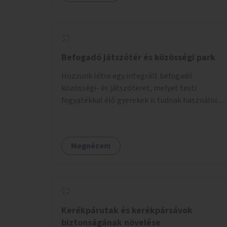
Befogadó játszótér és közösségi park
Hozzunk létre egy integrált befogadó
közösségi- és játszóteret, melyet testi
fogyatékkal élő gyerekek is tudnak használni.
Ennek helyszínéül a XVIII. kerület Turul-park
területe lenne megfelelő, mely mind
elérhetőségét, mind infrastrukturális
Megnézem
adottságait tekintve alkalmas egy új játszótér
kialakítására.
Kerékpárutak és kerékpársávok
biztonságának növelése