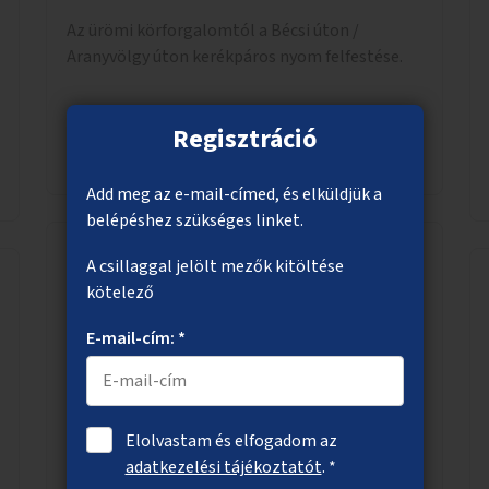
Az ürömi körforgalomtól a Bécsi úton /
Aranyvölgy úton kerékpáros nyom felfestése.
Regisztráció
Megnézem
Add meg az e-mail-címed, és elküldjük a
belépéshez szükséges linket.
A csillaggal jelölt mezők kitöltése
Utcák árnyékolása növényzettel
kötelező
Utcák árnyékolása könnyű
E-mail-cím: *
támasztószerkezetre futtatott növényzettel.
Elolvastam és elfogadom az
Megnézem
adatkezelési tájékoztatót
. *