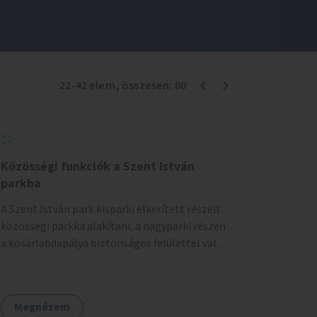
22
-
42
elem
, összesen:
80
Közösségi funkciók a Szent István
parkba
A Szent István park kisparki elkerített részeit
közösségi parkká alakítani, a nagyparki részen
a kosárlabdapálya biztonságos felülettel való
burkolása.
Megnézem