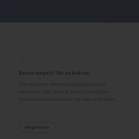
Beton helyett fák és bokrok
Erre alkalmas helyeken talajkapcsolatos
növényzet (fák, bokrok, évelők) telepítése
elsősorban a belvárosban, de más zöldhiányos
városrészekben is.
Megnézem