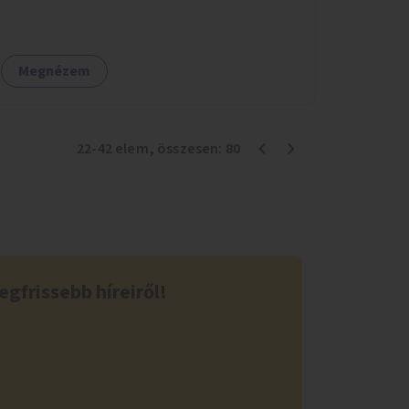
Megnézem
22
-
42
elem
, összesen:
80
egfrissebb híreiről!