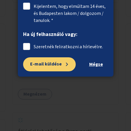
Kijelentem, hogy elmúltam 14 éves,
és Budapesten lakom / dolgozom /
tanulok. *
Árnyékolók és esővédők telepítése a
Ha új felhasználó vagy:
Kelenföld vasútállomás melletti
buszvégállomásra
Szeretnék feliratkozni a hírlevélre.
Több, nagy méretű, eső és napsütés ellen védő
szerkezet építése a Kelenföld vasútállomás
E-mail küldése
Mégse
melletti, Etele téri buszvégállomásra
Megnézem