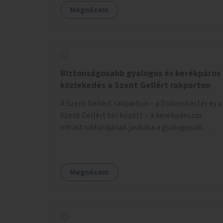
Megnézem
Biztonságosabb gyalogos és kerékpáros
közlekedés a Szent Gellért rakparton
A Szent Gellért rakparton – a Döbrentei tér és a
Szent Gellért tér között – a kerékpározás
infrastruktúrájának javítása a gyalogosok
érdekében is.
Megnézem