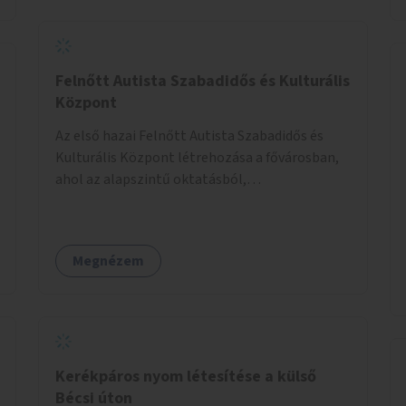
Felnőtt Autista Szabadidős és Kulturális
Központ
Az első hazai Felnőtt Autista Szabadidős és
Kulturális Központ létrehozása a fővárosban,
ahol az alapszintű oktatásból,
továbbképzésből és a felsőoktatásból kikerülő
autista fiatalok élethosszig tartó támogatásra
és közösségekre találhatnak.
Megnézem
Kerékpáros nyom létesítése a külső
Bécsi úton