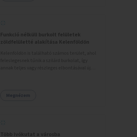
Funkció nélküli burkolt felületek
zöldfelületté alakítása Kelenföldön
Kelenföldön is található számos terület, ahol
feleslegesnek tűnik a szilárd burkolat, így
annak teljes vagy részleges elbontásával új
zöldfelületeket hozhatnánk létre. Ilyenek
például az Etele út 19. és Mérnök utca 32.
közötti, vagy a Fraknó utca 22/b és a Bártfai
Megnézem
utca közötti aszfaltos területek.
Több ivókutat a városba