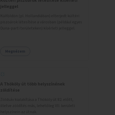
Köztéri piszoárok létesítése kísérleti
jelleggel
Külföldön (pl. Hollandiában) elterjedt kültéri
piszoárok létesítése a városban (például egyes
Duna-parti területeken) kísérleti jelleggel.
Megnézem
A Thököly út több helyszínének
zöldítése
Zöldsáv kialakítása a Thököly út 82. előtt,
illetve zöldítés más, lehetőleg VII. kerületi
helyszínein az útnak.