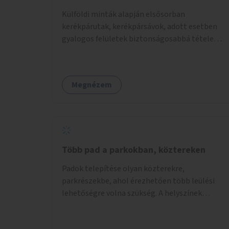
Külföldi minták alapján elsősorban
kerékpárutak, kerékpársávok, adott esetben
gyalogos felületek biztonságosabbá tétele
kísérleti kiegészítő fejlesztésekkel (terelők,
műanyag elválasztó elemek, több és jobban
látható felfestés stb.)
Megnézem
Több pad a parkokban, köztereken
Padok telepítése olyan közterekre,
parkrészekbe, ahol érezhetően több leülési
lehetőségre volna szükség. A helyszínek
kiválasztása a helyiekkel való egyeztetést
követően történhet.