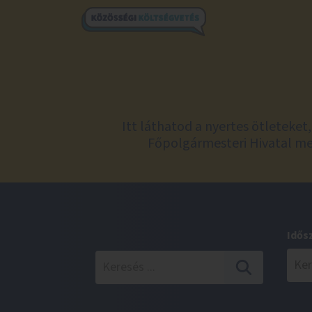
Itt láthatod a nyertes ötleteke
Főpolgármesteri Hivatal meg
Idős