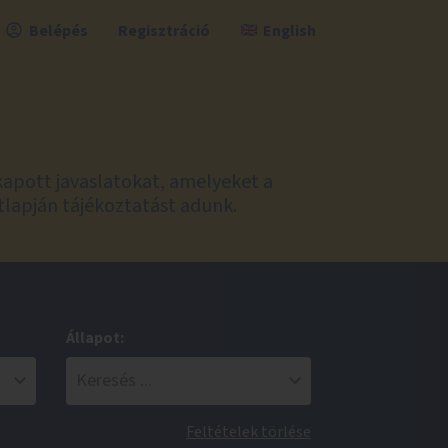
Belépés
Regisztráció
English
kapott javaslatokat, amelyeket a
tlapján tájékoztatást adunk.
Állapot:
Feltételek törlése