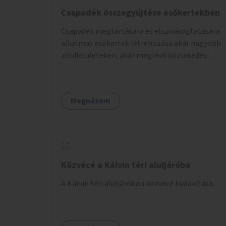
Csapadék összegyűjtése esőkertekben
Csapadék megtartására és elszivárogtatására
alkalmas esőkertek létrehozása akár nagyobb
zöldfelületeken, akár meglévő közlekedési
területek helyén.
Megnézem
Közvécé a Kálvin téri aluljáróba
A Kálvin téri aluljáróban közvécé kialakítása.