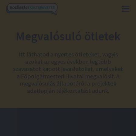
Megvalósuló ötletek
Itt láthatod a nyertes ötleteket, vagyis
azokat az egyes években legtöbb
szavazatot kapott javaslatokat, amelyeket
a Főpolgármesteri Hivatal megvalósít. A
megvalósulás állapotáról a projektek
adatlapján tájékoztatást adunk.