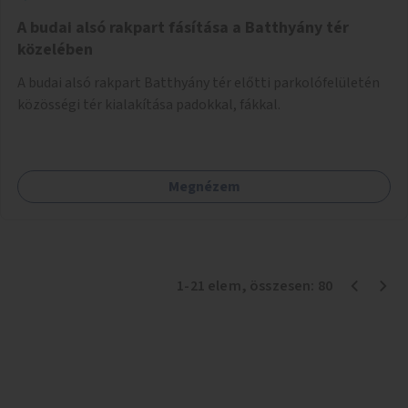
A budai alsó rakpart fásítása a Batthyány tér
közelében
A budai alsó rakpart Batthyány tér előtti parkolófelületén
közösségi tér kialakítása padokkal, fákkal.
Megnézem
1
-
21
elem
, összesen:
80