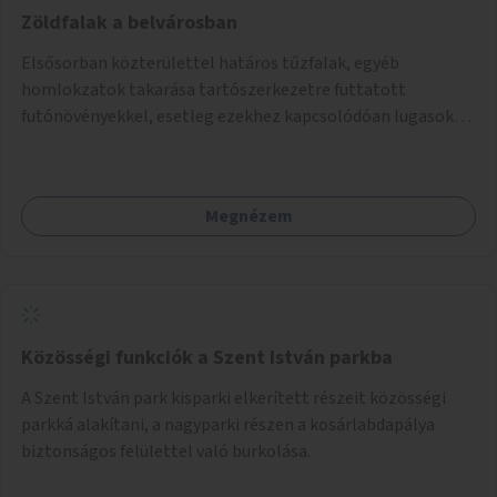
Zöldfalak a belvárosban
Elsősorban közterülettel határos tűzfalak, egyéb
homlokzatok takarása tartószerkezetre futtatott
futónövényekkel, esetleg ezekhez kapcsolódóan lugasok
kialakítása. Ezzel olyan belvárosi helyszíneken növelhető a
zöldfelületek mennyisége, ahol helyhiány miatt másra
nincs lehetőség.
Megnézem
Közösségi funkciók a Szent István parkba
A Szent István park kisparki elkerített részeit közösségi
parkká alakítani, a nagyparki részen a kosárlabdapálya
biztonságos felülettel való burkolása.