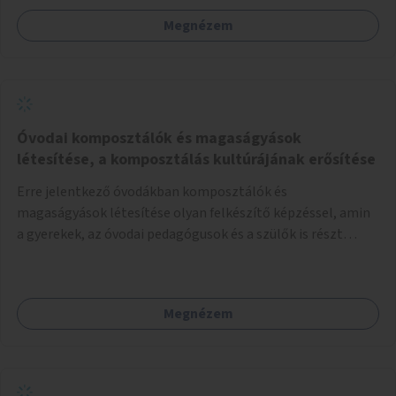
Megnézem
Óvodai komposztálók és magaságyások
létesítése, a komposztálás kultúrájának erősítése
Erre jelentkező óvodákban komposztálók és
magaságyások létesítése olyan felkészítő képzéssel, amin
a gyerekek, az óvodai pedagógusok és a szülők is részt
vehetnek.
Megnézem