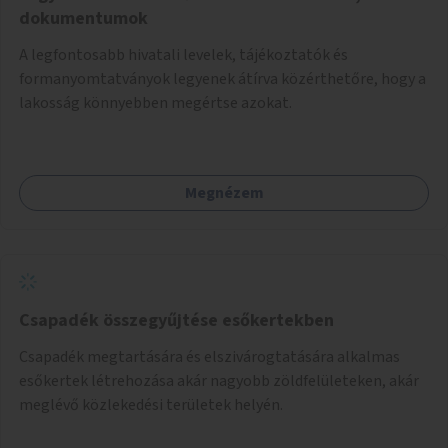
dokumentumok
A legfontosabb hivatali levelek, tájékoztatók és
formanyomtatványok legyenek átírva közérthetőre, hogy a
lakosság könnyebben megértse azokat.
Megnézem
Csapadék összegyűjtése esőkertekben
Csapadék megtartására és elszivárogtatására alkalmas
esőkertek létrehozása akár nagyobb zöldfelületeken, akár
meglévő közlekedési területek helyén.