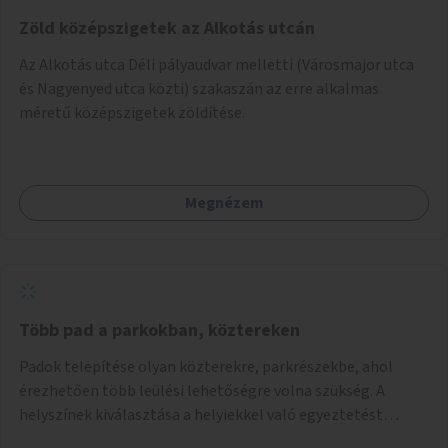
Zöld középszigetek az Alkotás utcán
Az Alkotás utca Déli pályaudvar melletti (Városmajor utca
és Nagyenyed utca közti) szakaszán az erre alkalmas
méretű középszigetek zöldítése.
Megnézem
Több pad a parkokban, köztereken
Padok telepítése olyan közterekre, parkrészekbe, ahol
érezhetően több leülési lehetőségre volna szükség. A
helyszínek kiválasztása a helyiekkel való egyeztetést
követően történhet.