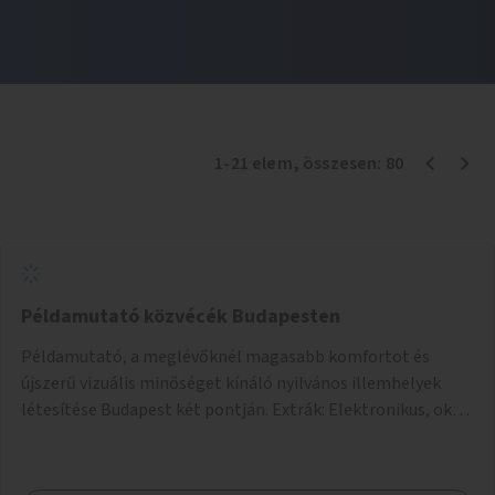
1
-
21
elem
, összesen:
80
Példamutató közvécék Budapesten
Példamutató, a meglévőknél magasabb komfortot és
újszerű vizuális minőséget kínáló nyilvános illemhelyek
létesítése Budapest két pontján. Extrák: Elektronikus, okos
fizetési lehetőség vagy ingyenesség; újszerű fenntartási
konstrukció kidolgozása; egyéb kapcsolt szolgáltatások
(pl. ivókút, telefontöltés).