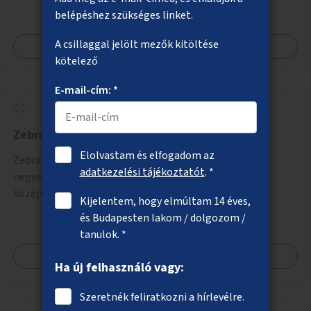
belépéshez szükséges linket.
A csillaggal jelölt mezők kitöltése
Megnézem
kötelező
E-mail-cím: *
Zebra az Üllői úton a Corvin-negyednél
Elolvastam és elfogadom az
Zebra létesítése az egykori Kilián laktanya és a Corvin-
adatkezelési tájékoztatót
. *
negyed között (a Kisfaludy utcához közelebb, ahol
középsziget is létesíthető).
Kijelentem, hogy elmúltam 14 éves,
és Budapesten lakom / dolgozom /
tanulok. *
Megnézem
Ha új felhasználó vagy:
Szeretnék feliratkozni a hírlevélre.