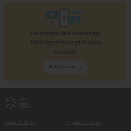
Ne maradj le a közösségi
költségvetés legfrissebb
híreiről!
Feliratkozás
Beküldött ötletek
Megvalósuló ötletek