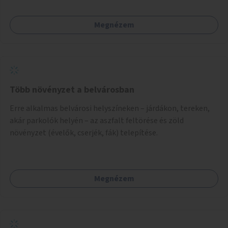
Megnézem
Több növényzet a belvárosban
Erre alkalmas belvárosi helyszíneken – járdákon, tereken,
akár parkolók helyén – az aszfalt feltörése és zöld
növényzet (évelők, cserjék, fák) telepítése.
Megnézem