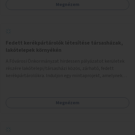
Megnézem
Fedett kerékpártárolók létesítése társasházak,
lakótelepek környékén
A Fővárosi Önkormányzat hirdessen pályázatot kerületek
részére lakótelepi/társasházi közös, zárható, fedett
kerékpártárolókra. Induljon egy mintaprojekt, amelynek
alapján fel lehet mérni, milyen feladatokkal jár a kerület
számára az üzemeltetés.
Megnézem