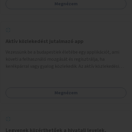
Megnézem
Aktív közlekedést jutalmazó app
Vezessünk be a budapestiek életébe egy applikációt, ami
követi a felhasználó mozgását és regisztrálja, ha
kerékpárral vagy gyalog közlekedik. Az aktív közlekedési
formákat virtuálisan jutalmazza, amit az együttműködő
üzleti partnereknél kedvezményekre, ajándékokra válthat a
felhasználó.
Megnézem
Legyenek közérthetőek a hivatali levelek,