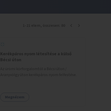
1
-
21
elem
, összesen:
80
Kerékpáros nyom létesítése a külső
Bécsi úton
Az ürömi körforgalomtól a Bécsi úton /
Aranyvölgy úton kerékpáros nyom felfestése.
Megnézem