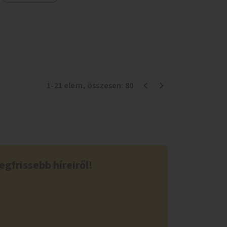
háttérrel. A program a közvetlen segítségen,
biztonságnyújtáson kívül gazdálkodásba is
bevonja az ott lévő személyeket, és egyben a
környezettudatos és fenntartható élettel
kapcsolatos szemléletformálást is céljának
tekinti.
1
-
21
elem
, összesen:
80
egfrissebb híreiről!