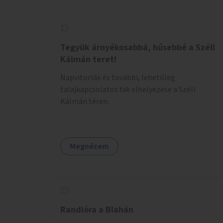
Tegyük árnyékosabbá, hűsebbé a Széll
Kálmán teret!
Napvitorlák és további, lehetőleg
talajkapcsolatos fák elhelyezése a Széll
Kálmán téren.
Megnézem
Randióra a Blahán