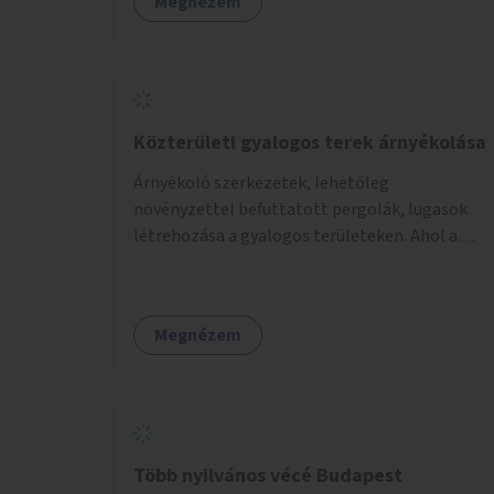
Megnézem
Közterületi gyalogos terek árnyékolása
Árnyékoló szerkezetek, lehetőleg
növényzettel befuttatott pergolák, lugasok
létrehozása a gyalogos területeken. Ahol a
növényültetésre nincs lehetőség, ott akár
dézsából felfutó futónövényzet alkalmazása,
legvégső megoldásként napvitorlák
Megnézem
felszerelése.
Több nyilvános vécé Budapest