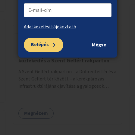
Megnézem
Adatkezelési tájékoztató
Belépés
Mégse
Biztonságosabb gyalogos és kerékpáros
közlekedés a Szent Gellért rakparton
A Szent Gellért rakparton – a Döbrentei tér és a
Szent Gellért tér között – a kerékpározás
infrastruktúrájának javítása a gyalogosok
érdekében is.
Megnézem