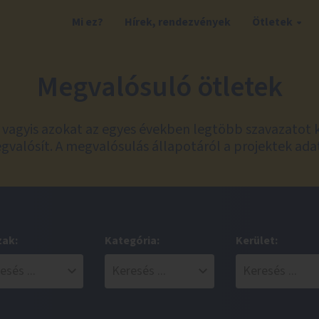
Mi ez?
Hírek, rendezvények
Ötletek
Megvalósuló ötletek
t, vagyis azokat az egyes években legtöbb szavazatot 
valósít. A megvalósulás állapotáról a projektek ada
zak:
Kategória:
Kerület: