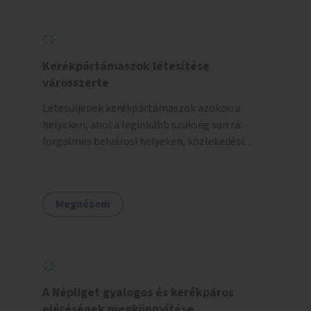
Kerékpártámaszok létesítése
városszerte
Létesüljenek kerékpártámaszok azokon a
helyeken, ahol a leginkább szükség van rá:
forgalmas belvárosi helyeken, közlekedési
csomópontokban, közintézmények, boltok
előtt.
Megnézem
A Népliget gyalogos és kerékpáros
elérésének megkönnyítése