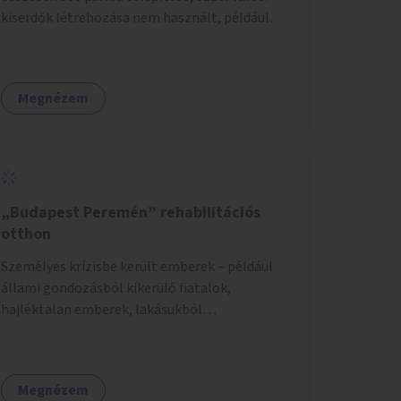
kiserdők létrehozása nem használt, például
rozsdaövezeti telkeken, 3 év gondozással.
Megnézem
„Budapest Peremén” rehabilitációs
otthon
Személyes krízisbe került emberek – például
állami gondozásból kikerülő fiatalok,
hajléktalan emberek, lakásukból
kilakoltatottak, szenvedélybetegségükből
kijönni szándékozók – számára rehabilitációs
otthon megteremtése Budapest valamely
Megnézem
peremkerületén, civil/szakmai szervezeti