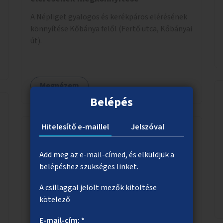
A Népliget gyalogos és kerékpáros elérésének
könnyítése Kőbánya felől (Fertő utca, Kőbányai
út).
Megnézem
Belépés
Hitelesítő e-maillel
Jelszóval
Ingyenes sportolási lehetőség
Add meg az e-mail-címed, és elküldjük a
biztosítása
belépéshez szükséges linket.
Ingyenes sportlehetőség biztosítása. Előzetes
A csillaggal jelölt mezők kitöltése
regisztrációval lehet jelentkezni ezekre a
kötelező
sportoktatók, sport szakirányos hallgatók,
önkéntesek által tartott programokra.
E-mail-cím: *