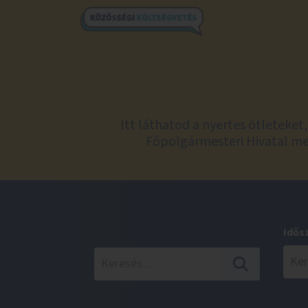
Itt láthatod a nyertes ötleteke
Főpolgármesteri Hivatal meg
Idős