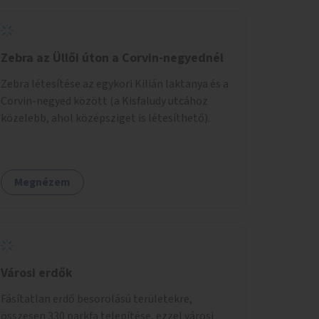
Zebra az Üllői úton a Corvin-negyednél
Zebra létesítése az egykori Kilián laktanya és a
Corvin-negyed között (a Kisfaludy utcához
közelebb, ahol középsziget is létesíthető).
Megnézem
Városi erdők
Fásítatlan erdő besorolású területekre,
összesen 330 parkfa telepítése, ezzel városi