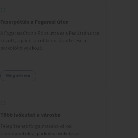
Fasorpótlás a Fogarasi úton
A Fogarasi úton a Róna utca és a Padlizsán utca
között, a páratlan oldalon fák ültetése a
parkolóhelyek közé.
Megnézem
Több ivókutat a városba
Telepítsenek forgalmasabb városi
csomópontokra, parkokba ivókutakat,