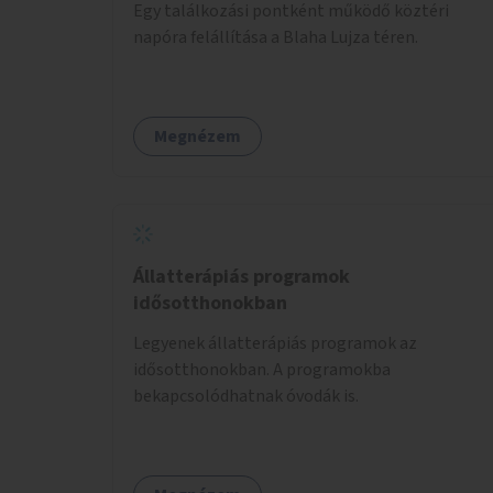
Egy találkozási pontként működő köztéri
napóra felállítása a Blaha Lujza téren.
Megnézem
Állatterápiás programok
idősotthonokban
Legyenek állatterápiás programok az
idősotthonokban. A programokba
bekapcsolódhatnak óvodák is.