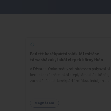
Fedett kerékpártárolók létesítése
társasházak, lakótelepek környékén
A Fővárosi Önkormányzat hirdessen pályázatot
kerületek részére lakótelepi/társasházi közös,
zárható, fedett kerékpártárolókra. Induljon egy
mintaprojekt, amelynek alapján fel lehet
mérni, milyen feladatokkal jár a kerület
számára az üzemeltetés.
Megnézem