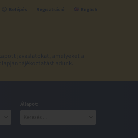
Belépés
Regisztráció
English
kapott javaslatokat, amelyeket a
tlapján tájékoztatást adunk.
Állapot: