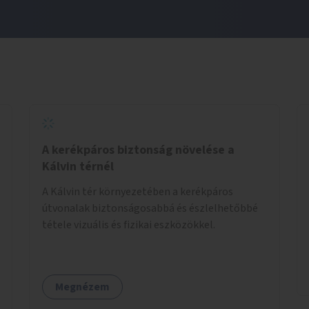
A kerékpáros biztonság növelése a
Kálvin térnél
A Kálvin tér környezetében a kerékpáros
útvonalak biztonságosabbá és észlelhetőbbé
tétele vizuális és fizikai eszközökkel.
Megnézem