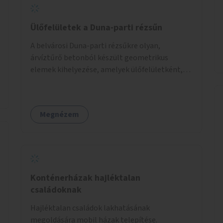
Ülőfelületek a Duna-parti rézsűn
A belvárosi Duna-parti rézsűkre olyan,
árvíztűrő betonból készült geometrikus
elemek kihelyezése, amelyek ülőfelületként,
asztalként és lépcsőként is – valamint néhány
esetben extra funkcióval (kutyaitató, grill) –
használhatók. Civilek bevonása a fenntartásba.
Megnézem
Konténerházak hajléktalan
családoknak
Hajléktalan családok lakhatásának
megoldására mobil házak telepítése.