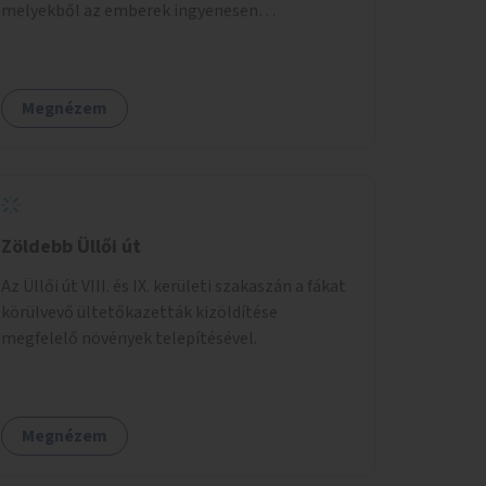
melyekből az emberek ingyenesen
fogyaszthatnak ivóvizet. A keretösszegből
nagyjából 25 ivókút telepítése lehetséges.
Megnézem
Zöldebb Üllői út
Az Üllői út VIII. és IX. kerületi szakaszán a fákat
körülvevő ültetőkazetták kizöldítése
megfelelő növények telepítésével.
Megnézem