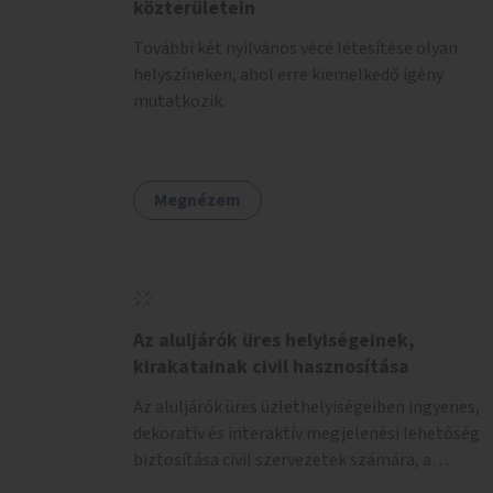
közterületein
További két nyilvános vécé létesítése olyan
helyszíneken, ahol erre kiemelkedő igény
mutatkozik.
Megnézem
Az aluljárók üres helyiségeinek,
kirakatainak civil hasznosítása
Az aluljárók üres üzlethelyiségeiben ingyenes,
dekoratív és interaktív megjelenési lehetőség
biztosítása civil szervezetek számára, a
társadalmi felelősségvállalás jegyében. A cél,