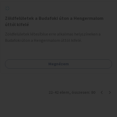
Zöldfelületek a Budafoki úton a Hengermalom
úttól kifelé
Zöldfelületek létesítése erre alkalmas helyszíneken a
Budafoki úton a Hengermalom úttól kifelé.
Megnézem
22
-
42
elem
, összesen:
80