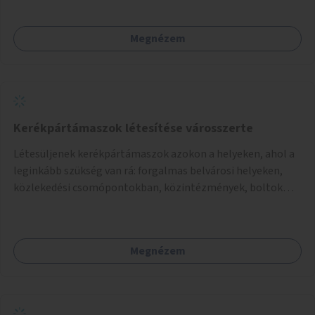
Megnézem
Kerékpártámaszok létesítése városszerte
Létesüljenek kerékpártámaszok azokon a helyeken, ahol a
leginkább szükség van rá: forgalmas belvárosi helyeken,
közlekedési csomópontokban, közintézmények, boltok
előtt.
Megnézem