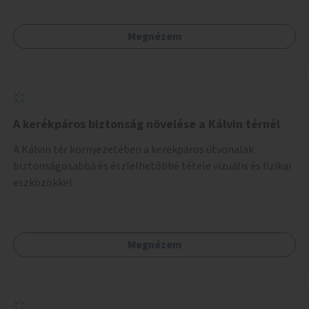
Megnézem
A kerékpáros biztonság növelése a Kálvin térnél
A Kálvin tér környezetében a kerékpáros útvonalak
biztonságosabbá és észlelhetőbbé tétele vizuális és fizikai
eszközökkel.
Megnézem