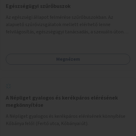
Egészségügyi szűrőbuszok
Az egészségi állapot felmérése szűrőbuszokban. Az
alapvető szűrővizsgálatok mellett elérhető lenne
felvilágosítás, egészségügyi tanácsadás, a szexuális úton
terjedő betegségek szűrése és a szenvedélybetegek
támogatása.
Megnézem
A Népliget gyalogos és kerékpáros elérésének
megkönnyítése
A Népliget gyalogos és kerékpáros elérésének könnyítése
Kőbánya felől (Fertő utca, Kőbányai út).