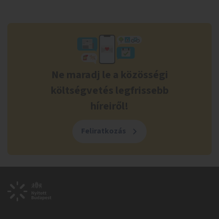
Ne maradj le a közösségi
költségvetés legfrissebb
híreiről!
Feliratkozás