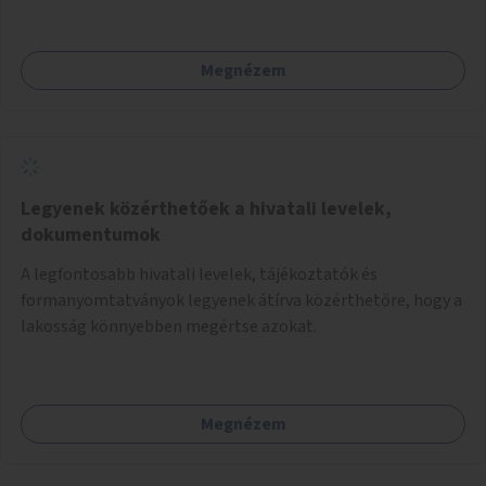
Megnézem
Legyenek közérthetőek a hivatali levelek,
dokumentumok
A legfontosabb hivatali levelek, tájékoztatók és
formanyomtatványok legyenek átírva közérthetőre, hogy a
lakosság könnyebben megértse azokat.
Megnézem