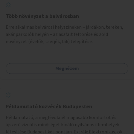
Több növényzet a belvárosban
Erre alkalmas belvárosi helyszíneken – járdákon, tereken,
akár parkolók helyén – az aszfalt feltörése és zöld
növényzet (évelők, cserjék, fák) telepítése.
Megnézem
Példamutató közvécék Budapesten
Példamutató, a meglévőknél magasabb komfortot és
újszerű vizuális minőséget kínáló nyilvános illemhelyek
létesítése Budapest két pontján. Extrák: Elektronikus, okos