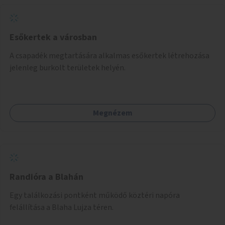
Esőkertek a városban
A csapadék megtartására alkalmas esőkertek létrehozása
jelenleg burkolt területek helyén.
Megnézem
Randióra a Blahán
Egy találkozási pontként működő köztéri napóra
felállítása a Blaha Lujza téren.