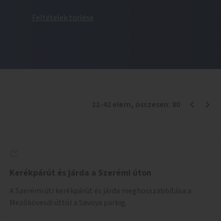
Feltételek törlése
22
-
42
elem
, összesen:
80
Kerékpárút és járda a Szerémi úton
A Szerémi úti kerékpárút és járda meghosszabbítása a
Mezőkövesdi úttól a Savoya parkig.