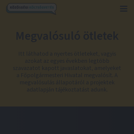
Megvalósuló ötletek
Itt láthatod a nyertes ötleteket, vagyis
azokat az egyes években legtöbb
szavazatot kapott javaslatokat, amelyeket
a Főpolgármesteri Hivatal megvalósít. A
megvalósulás állapotáról a projektek
adatlapján tájékoztatást adunk.