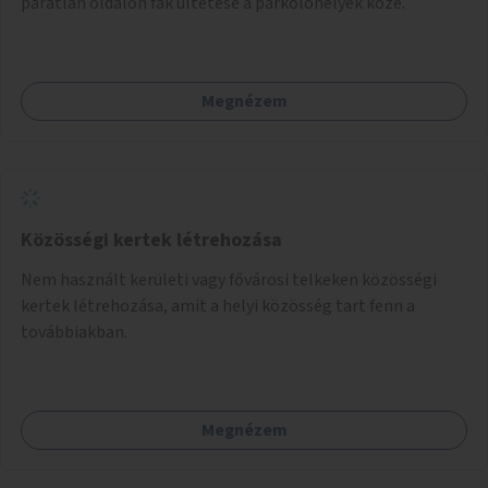
páratlan oldalon fák ültetése a parkolóhelyek közé.
Megnézem
Közösségi kertek létrehozása
Nem használt kerületi vagy fővárosi telkeken közösségi
kertek létrehozása, amit a helyi közösség tart fenn a
továbbiakban.
Megnézem