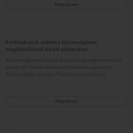
Megnézem
Kerékpárosok számára biztonságosan
megközelíthető Keleti pályaudvar
A biztonságos kerékpáros átjárhatóság megteremtése a
Baross tér - Fiumei út kereszteződésben, valamint a
Bethlen Gábor utcánál a Thököly útról való balra
kanyarodás biztosítása a Festetics György utca irányába.
Megnézem