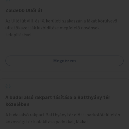
Zöldebb Üllői út
Az Üllői út VIII. és IX. kerületi szakaszán a fákat körülvevő
ültetőkazetták kizöldítése megfelelő növények
telepítésével.
Megnézem
A budai alsó rakpart fásítása a Batthyány tér
közelében
A budai alsó rakpart Batthyány tér előtti parkolófelületén
közösségi tér kialakítása padokkal, fákkal.