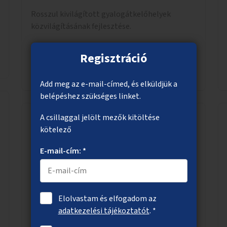
Rosszul kivilágított gyalogátkelőhelyek
közvilágításának fejlesztése.
Regisztráció
Megnézem
Add meg az e-mail-címed, és elküldjük a
belépéshez szükséges linket.
A csillaggal jelölt mezők kitöltése
kötelező
A Népliget gyalogos és kerékpáros
elérésének megkönnyítése
E-mail-cím: *
A Népliget gyalogos és kerékpáros elérésének
könnyítése Kőbánya felől (Fertő utca, Kőbányai
út).
Elolvastam és elfogadom az
adatkezelési tájékoztatót
. *