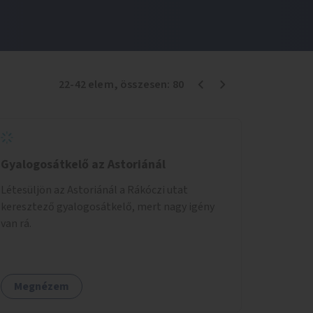
22
-
42
elem
, összesen:
80
Gyalogosátkelő az Astoriánál
Létesüljön az Astoriánál a Rákóczi utat
keresztező gyalogosátkelő, mert nagy igény
van rá.
Megnézem