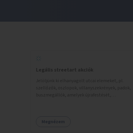
Legális streetart akciók
Jelöljünk ki elhanyagolt utcai elemeket, pl.
szellőzők, oszlopok, villanyszekrények, padok,
buszmegállók, amelyek újrafestését,
dekorálását civilekre bíznánk. Támogassuk a
közösségi alapon való megújulást a szükséges
eszközökkel.
Megnézem