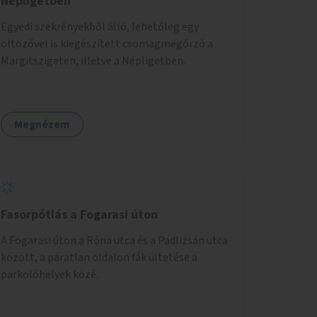
Népligetben
Egyedi szekrényekből álló, lehetőleg egy
öltözővel is kiegészített csomagmegőrző a
Margitszigeten, illetve a Népligetben.
Megnézem
Fasorpótlás a Fogarasi úton
A Fogarasi úton a Róna utca és a Padlizsán utca
között, a páratlan oldalon fák ültetése a
parkolóhelyek közé.