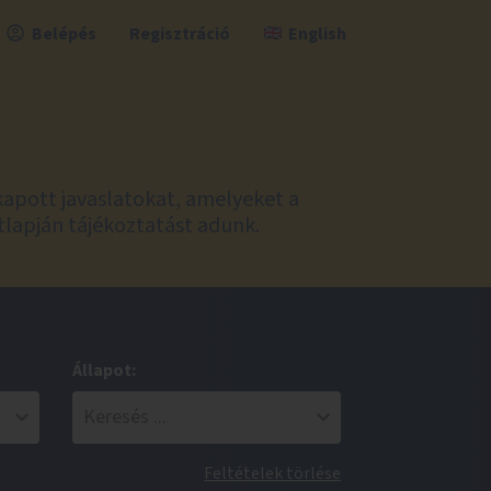
Belépés
Regisztráció
English
kapott javaslatokat, amelyeket a
tlapján tájékoztatást adunk.
Állapot:
Feltételek törlése