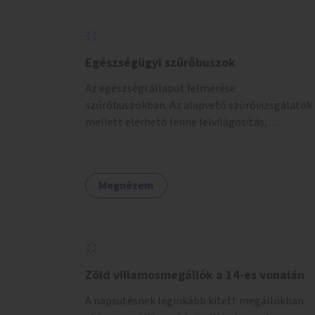
Egészségügyi szűrőbuszok
Az egészségi állapot felmérése
szűrőbuszokban. Az alapvető szűrővizsgálatok
mellett elérhető lenne felvilágosítás,
egészségügyi tanácsadás, a szexuális úton
terjedő betegségek szűrése és a
szenvedélybetegek támogatása.
Megnézem
Zöld villamosmegállók a 14-es vonalán
A napsütésnek leginkább kitett megállókban