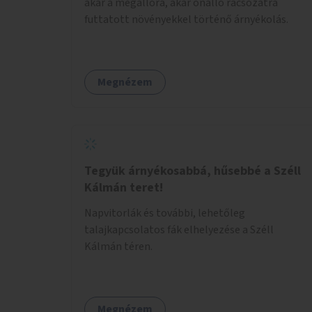
akár a megállóra, akár önálló rácsozatra
futtatott növényekkel történő árnyékolás.
Megnézem
Tegyük árnyékosabbá, hűsebbé a Széll
Kálmán teret!
Napvitorlák és további, lehetőleg
talajkapcsolatos fák elhelyezése a Széll
Kálmán téren.
Megnézem