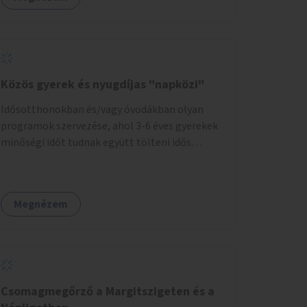
Közös gyerek és nyugdíjas "napközi"
Idősotthonokban és/vagy óvodákban olyan
programok szervezése, ahol 3-6 éves gyerekek
minőségi időt tudnak együtt tölteni idős
emberekkel, akik társaságra, beszélgetésre
vágynak.
Megnézem
Csomagmegőrző a Margitszigeten és a