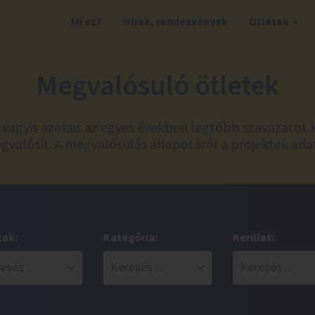
Mi ez?
Hírek, rendezvények
Ötletek
Megvalósuló ötletek
t, vagyis azokat az egyes években legtöbb szavazatot 
valósít. A megvalósulás állapotáról a projektek ada
zak:
Kategória:
Kerület: