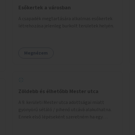
Esőkertek a városban
A csapadék megtartására alkalmas esőkertek
létrehozása jelenleg burkolt területek helyén.
Megnézem
Zöldebb és élhetőbb Mester utca
A 9. kerületi Mester utca adottságai miatt
gyönyörű sétáló / pihenő utcává alakulhatna.
Ennek első lépéseként szeretném ha egy
kivitelezhető méretű sáv szélességében a
beton helyén ládás, vagy a földbe ültetett