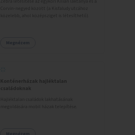
Zebra létesítése az egykori Kilián laktanya és a
Corvin-negyed között (a Kisfaludy utcához
közelebb, ahol középsziget is létesíthető).
Megnézem
Konténerházak hajléktalan
családoknak
Hajléktalan családok lakhatásának
megoldására mobil házak telepítése.
Megnézem