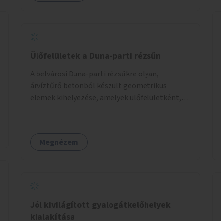
legyenek formájukban, hangulatukban
elkülönülő pontok, mezítlábas ösvények, az
egész legyen zöld és üdítő hangulatú.
Ülőfelületek a Duna-parti rézsűn
A belvárosi Duna-parti rézsűkre olyan,
árvíztűrő betonból készült geometrikus
elemek kihelyezése, amelyek ülőfelületként,
asztalként és lépcsőként is – valamint néhány
esetben extra funkcióval (kutyaitató, grill) –
használhatók. Civilek bevonása a fenntartásba.
Megnézem
Jól kivilágított gyalogátkelőhelyek
kialakítása