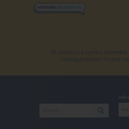
Itt láthatod a nyertes ötleteke
Főpolgármesteri Hivatal meg
Idős