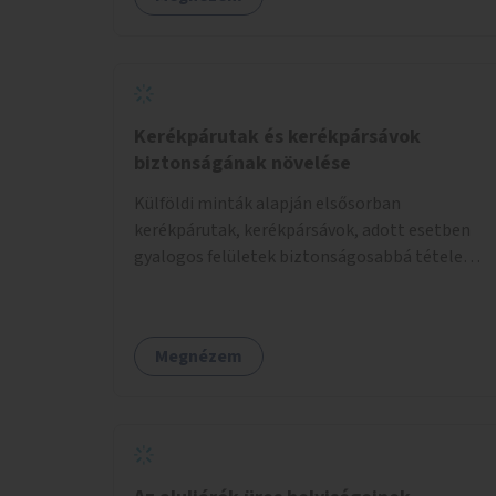
Kerékpárutak és kerékpársávok
biztonságának növelése
Külföldi minták alapján elsősorban
kerékpárutak, kerékpársávok, adott esetben
gyalogos felületek biztonságosabbá tétele
kísérleti kiegészítő fejlesztésekkel (terelők,
műanyag elválasztó elemek, több és jobban
látható felfestés stb.)
Megnézem