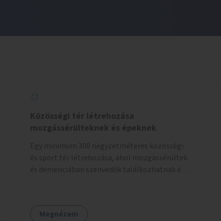
Közösségi tér létrehozása
mozgássérülteknek és épeknek
Egy minimum 300 négyzetméteres közösségi
és sport tér létrehozása, ahol mozgássérültek
és demenciában szenvedők találkozhatnak és
sportolhatnak együtt épekkel. Elsősorban egy
pétanque pálya létrehozása lenne célszerű,
amit a legtöbb mozgásában korlátozott
Megnézem
ember is tud játszani, fontos, hogy a téren