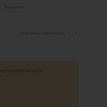
Megnézem
22
-
42
elem
, összesen:
80
egfrissebb híreiről!