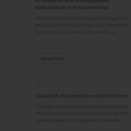
Az aluljárók üres helyiségeinek,
kirakatainak civil hasznosítása
Az aluljárók üres üzlethelyiségeiben ingyenes,
dekoratív és interaktív megjelenési lehetőség
biztosítása civil szervezetek számára, a
társadalmi felelősségvállalás jegyében. A cél,
hogy közérdekű, segítő tevékenységeket
mutassanak be látványos, gondolatébresztő
Megnézem
formában, például rajzokkal, kérdésekkel,
üzenetküldési lehetőséggel vagy
akciónapokkal – bérleti és közüzemi díjak
nélkül, a jelenlegi elhanyagolt állapot helyett.
Csapadék összegyűjtése esőkertekben
Csapadék megtartására és elszivárogtatására
alkalmas esőkertek létrehozása akár nagyobb
zöldfelületeken, akár meglévő közlekedési
területek helyén.