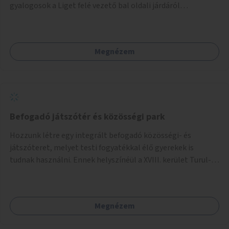
gyalogosok a Liget felé vezető bal oldali járdáról
közvetlenül átkelhessenek a Városligetbe.
Megnézem
Befogadó játszótér és közösségi park
Hozzunk létre egy integrált befogadó közösségi- és
játszóteret, melyet testi fogyatékkal élő gyerekek is
tudnak használni. Ennek helyszínéül a XVIII. kerület Turul-
park területe lenne megfelelő, mely mind elérhetőségét,
mind infrastrukturális adottságait tekintve alkalmas egy új
játszótér kialakítására.
Megnézem