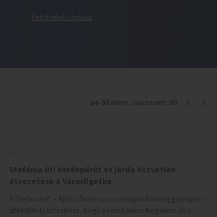
Feltételek törlése
64
-
80
elem
, összesen:
80
Stefánia úti kerékpárút és járda közvetlen
átvezetése a Városligetbe
A Stefánia út – Ajtósi Dürer sor csomópontban új gyalogos-
átkelőhely létesítése, hogy a kerékpáros forgalom és a