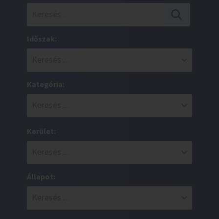
Időszak:
Kategória:
Kerület:
Állapot: