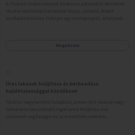
A Fővárosi Önkormányzat hirdessen pályázatot kerületek
részére lakótelepi/társasházi közös, zárható, fedett
kerékpártárolókra. Induljon egy mintaprojekt, amelynek
alapján fel lehet mérni, milyen feladatokkal jár a kerület
számára az üzemeltetés.
Megnézem
Üres lakások felújítása és bérbeadása
hajléktalansággal küzdőknek
Fővárosi vagy kerületi tulajdonú, üresen álló lakások vagy
lakhatásra használható ingatlanok felújítása civil
szervezeti segítséggel és az érintettek önkéntes
munkájával, majd a kialakított lakások, lakóegységek
bérbeadása rászorulók számára.