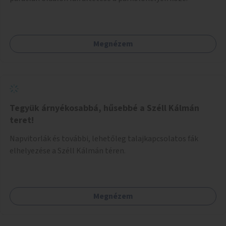
Megnézem
Tegyük árnyékosabbá, hűsebbé a Széll Kálmán
teret!
Napvitorlák és további, lehetőleg talajkapcsolatos fák
elhelyezése a Széll Kálmán téren.
Megnézem