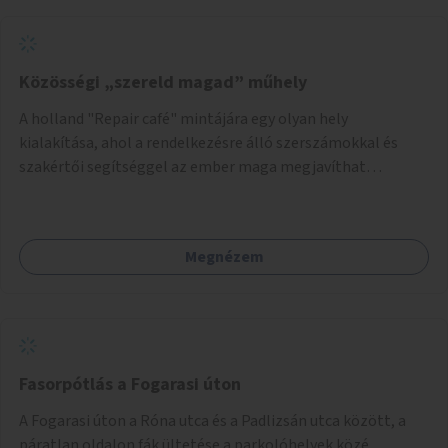
Közösségi „szereld magad” műhely
A holland "Repair café" mintájára egy olyan hely
kialakítása, ahol a rendelkezésre álló szerszámokkal és
szakértői segítséggel az ember maga megjavíthat
elromlott tárgyakat. A műhely egyben találkozóhely is,
lehetőség arra, hogy a közösség tagjai is segítsenek
egymásnak, megosszák tudásukat.
Megnézem
Fasorpótlás a Fogarasi úton
A Fogarasi úton a Róna utca és a Padlizsán utca között, a
páratlan oldalon fák ültetése a parkolóhelyek közé.