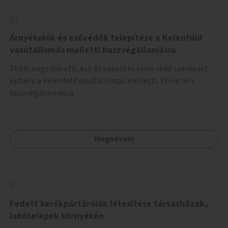
Árnyékolók és esővédők telepítése a Kelenföld
vasútállomás melletti buszvégállomásra
Több, nagy méretű, eső és napsütés ellen védő szerkezet
építése a Kelenföld vasútállomás melletti, Etele téri
buszvégállomásra
Megnézem
Fedett kerékpártárolók létesítése társasházak,
lakótelepek környékén