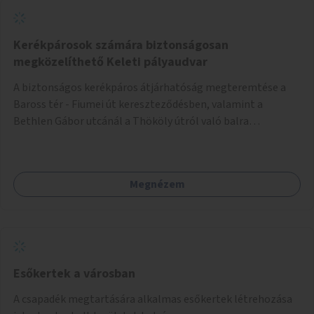
Kerékpárosok számára biztonságosan
megközelíthető Keleti pályaudvar
A biztonságos kerékpáros átjárhatóság megteremtése a
Baross tér - Fiumei út kereszteződésben, valamint a
Bethlen Gábor utcánál a Thököly útról való balra
kanyarodás biztosítása a Festetics György utca irányába.
Megnézem
Esőkertek a városban
A csapadék megtartására alkalmas esőkertek létrehozása