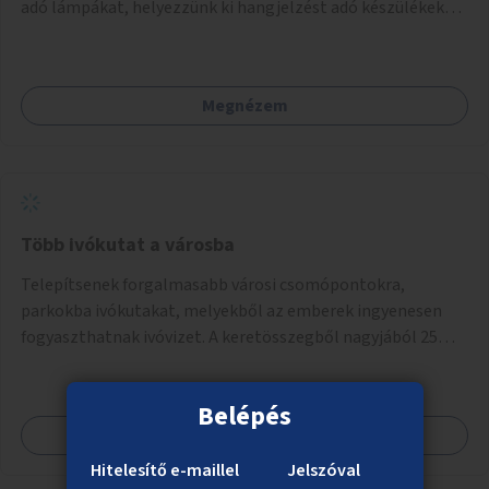
adó lámpákat, helyezzünk ki hangjelzést adó készülékeket
és taktilis jelzéseket a vakok és gyengénlátók számára.
Megnézem
Több ivókutat a városba
Telepítsenek forgalmasabb városi csomópontokra,
parkokba ivókutakat, melyekből az emberek ingyenesen
fogyaszthatnak ivóvizet. A keretösszegből nagyjából 25
ivókút telepítése lehetséges.
Belépés
Megnézem
Hitelesítő e-maillel
Jelszóval