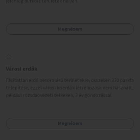
jelenleg burkolt területek helyén.
Megnézem
Városi erdők
Fásítatlan erdő besorolású területekre, összesen 330 parkfa
telepítése, ezzel városi kiserdők létrehozása nem használt,
például rozsdaövezeti telkeken, 3 év gondozással.
Megnézem