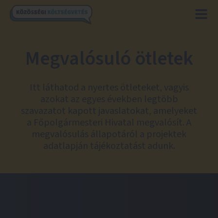
Megvalósuló ötletek
Itt láthatod a nyertes ötleteket, vagyis
azokat az egyes években legtöbb
szavazatot kapott javaslatokat, amelyeket
a Főpolgármesteri Hivatal megvalósít. A
megvalósulás állapotáról a projektek
adatlapján tájékoztatást adunk.