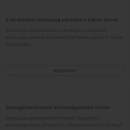
A kerékpáros biztonság növelése a Kálvin térnél
A Kálvin tér környezetében a kerékpáros útvonalak
biztonságosabbá és észlelhetőbbé tétele vizuális és fizikai
eszközökkel.
Megnézem
Gyalogátkelőhelyek biztonságosabbá tétele
Fejlesszük a gyalogátkelőhelyeket! Tegyük őket
biztonságosabbá sötétben is, alkalmazzunk erősebb fényt