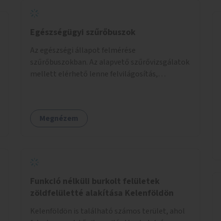
Egészségügyi szűrőbuszok
Az egészségi állapot felmérése
szűrőbuszokban. Az alapvető szűrővizsgálatok
mellett elérhető lenne felvilágosítás,
egészségügyi tanácsadás, a szexuális úton
terjedő betegségek szűrése és a
szenvedélybetegek támogatása.
Megnézem
Funkció nélküli burkolt felületek
zöldfelületté alakítása Kelenföldön
Kelenföldön is található számos terület, ahol