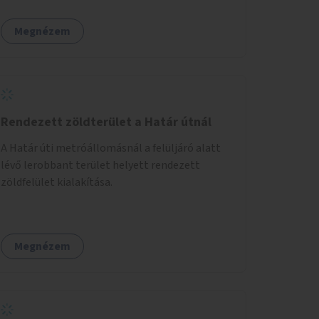
Megnézem
Rendezett zöldterület a Határ útnál
A Határ úti metróállomásnál a felüljáró alatt
lévő lerobbant terület helyett rendezett
zöldfelület kialakítása.
Megnézem