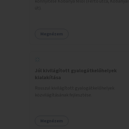
könnyítése Kőbánya felől (Fertő utca, Kőbányai
út).
Megnézem
Jól kivilágított gyalogátkelőhelyek
kialakítása
Rosszul kivilágított gyalogátkelőhelyek
közvilágításának fejlesztése.
Megnézem