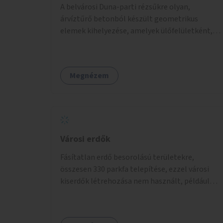
A belvárosi Duna-parti rézsűkre olyan,
árvíztűrő betonból készült geometrikus
elemek kihelyezése, amelyek ülőfelületként,
asztalként és lépcsőként is – valamint néhány
esetben extra funkcióval (kutyaitató, grill) –
használhatók. Civilek bevonása a fenntartásba.
Megnézem
Városi erdők
Fásítatlan erdő besorolású területekre,
összesen 330 parkfa telepítése, ezzel városi
kiserdők létrehozása nem használt, például
rozsdaövezeti telkeken, 3 év gondozással.