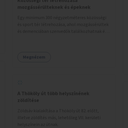
Közösségi tér létrehozása
mozgássérülteknek és épeknek
Egy minimum 300 négyzetméteres közösségi
és sport tér létrehozása, ahol mozgássérültek
és demenciában szenvedők találkozhatnak és
sportolhatnak együtt épekkel. Elsősorban egy
pétanque pálya létrehozása lenne célszerű,
amit a legtöbb mozgásában korlátozott
Megnézem
ember is tud játszani, fontos, hogy a téren
legyenek formájukban, hangulatukban
elkülönülő pontok, mezítlábas ösvények, az
egész legyen zöld és üdítő hangulatú.
A Thököly út több helyszínének
zöldítése
Zöldsáv kialakítása a Thököly út 82. előtt,
illetve zöldítés más, lehetőleg VII. kerületi
helyszínein az útnak.