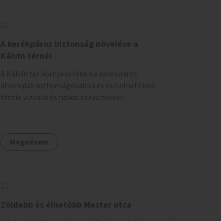
A kerékpáros biztonság növelése a
Kálvin térnél
A Kálvin tér környezetében a kerékpáros
útvonalak biztonságosabbá és észlelhetőbbé
tétele vizuális és fizikai eszközökkel.
Megnézem
Zöldebb és élhetőbb Mester utca