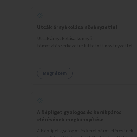
Utcák árnyékolása növényzettel
Utcák árnyékolása könnyű
támasztószerkezetre futtatott növényzettel.
Megnézem
A Népliget gyalogos és kerékpáros
elérésének megkönnyítése
A Népliget gyalogos és kerékpáros elérésének