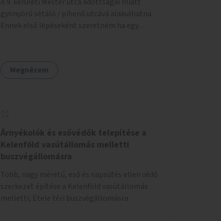
A 9. kerületi Mester utca adottságai miatt
gyönyörű sétáló / pihenő utcává alakulhatna.
Ennek első lépéseként szeretném ha egy
kivitelezhető méretű sáv szélességében a
beton helyén ládás, vagy a földbe ültetett
növényzet lenne, praktikusan a járda és az
Megnézem
autós sáv találkozásánál, a platán fák között. A
lakók, boltok és vendéglátó helyek
együttműködését kérnénk abban, hogy ez a
zöld sáv ne pusztuljon ki, és megtartsa azt a jó
hangulatot, amiből már könnyebb lesz
elképzelni a következő lépést egészen addig,
Árnyékolók és esővédők telepítése a
amíg komolyabb forgalomcsillapítások és
Kelenföld vasútállomás melletti
zöldítések nem létesülnek a Mester utcában.
buszvégállomásra
Több, nagy méretű, eső és napsütés ellen védő
szerkezet építése a Kelenföld vasútállomás
melletti, Etele téri buszvégállomásra