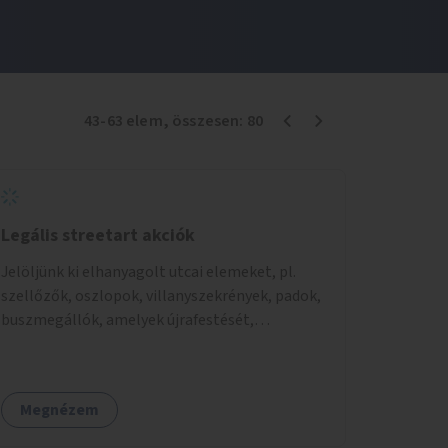
43
-
63
elem
, összesen:
80
Legális streetart akciók
Jelöljünk ki elhanyagolt utcai elemeket, pl.
szellőzők, oszlopok, villanyszekrények, padok,
buszmegállók, amelyek újrafestését,
dekorálását civilekre bíznánk. Támogassuk a
közösségi alapon való megújulást a szükséges
eszközökkel.
Megnézem