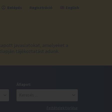
Belépés
Regisztráció
English
kapott javaslatokat, amelyeket a
tlapján tájékoztatást adunk.
Állapot:
Feltételek törlése