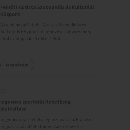
Felnőtt Autista Szabadidős és Kulturális
Központ
Az első hazai Felnőtt Autista Szabadidős és
Kulturális Központ létrehozása a fővárosban,
ahol az alapszintű oktatásból,
továbbképzésből és a felsőoktatásból kikerülő
autista fiatalok élethosszig tartó támogatásra
és közösségekre találhatnak.
Megnézem
Ingyenes sportolási lehetőség
biztosítása
Ingyenes sportlehetőség biztosítása. Előzetes
regisztrációval lehet jelentkezni ezekre a