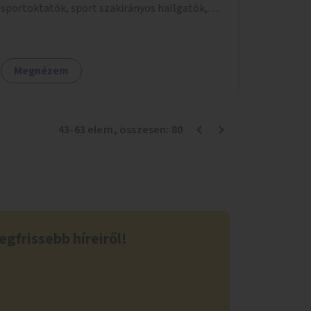
sportoktatók, sport szakirányos hallgatók,
önkéntesek által tartott programokra.
Megnézem
43
-
63
elem
, összesen:
80
egfrissebb híreiről!