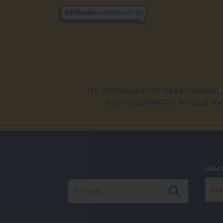
Itt láthatod a nyertes ötleteke
Főpolgármesteri Hivatal meg
Idős