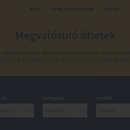
Mi ez?
Hírek, rendezvények
Ötletek
Megvalósuló ötletek
t, vagyis azokat az egyes években legtöbb szavazatot 
valósít. A megvalósulás állapotáról a projektek ada
zak:
Kategória:
Kerület: