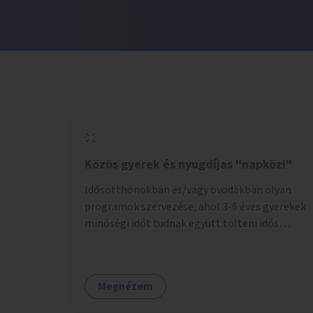
Közös gyerek és nyugdíjas "napközi"
Idősotthonokban és/vagy óvodákban olyan
programok szervezése, ahol 3-6 éves gyerekek
minőségi időt tudnak együtt tölteni idős
emberekkel, akik társaságra, beszélgetésre
vágynak.
Megnézem