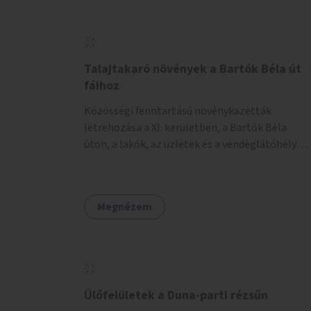
Talajtakaró növények a Bartók Béla út
fáihoz
Közösségi fenntartású növénykazetták
létrehozása a XI. kerületben, a Bartók Béla
úton, a lakók, az üzletek és a vendéglátóhelyek
együttműködésével.
Megnézem
Ülőfelületek a Duna-parti rézsűn