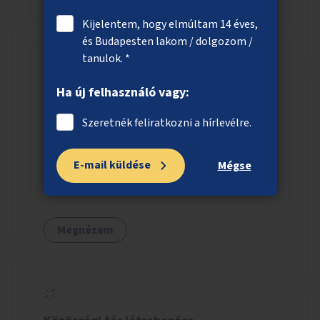
telepítésével egy népszerű, ingyenes
sportolási lehetőség válna elérhetővé a sziget
Kijelentem, hogy elmúltam 14 éves,
északi felén, ahol jelenleg egyetlen asztal sem
és Budapesten lakom / dolgozom /
található.
tanulok. *
Állatterápiás programok
Ha új felhasználó vagy:
idősotthonokban
Szeretnék feliratkozni a hírlevélre.
Legyenek állatterápiás programok az
idősotthonokban. A programokba
E-mail küldése
bekapcsolódhatnak óvodák is.
Mégse
Megnézem