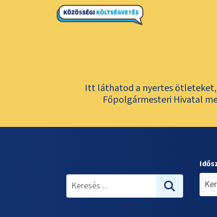
Itt láthatod a nyertes ötleteke
Főpolgármesteri Hivatal meg
Idős