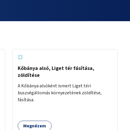
Kőbánya alsó, Liget tér fásítása,
zöldítése
A Kőbánya alsóként ismert Liget téri
buszvégállomás környezetének zöldítése,
fásítása.
Megnézem