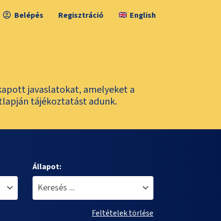
Belépés
Regisztráció
English
kapott javaslatokat, amelyeket a
tlapján tájékoztatást adunk.
Állapot:
Feltételek törlése