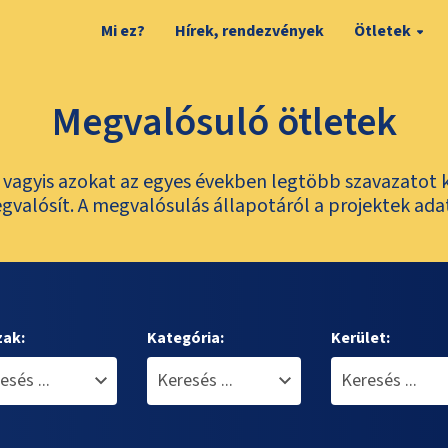
Mi ez?
Hírek, rendezvények
Ötletek
Megvalósuló ötletek
t, vagyis azokat az egyes években legtöbb szavazatot 
valósít. A megvalósulás állapotáról a projektek ada
zak:
Kategória:
Kerület: