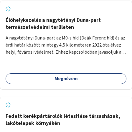
Élőhelykezelés a nagytétényi Duna-part
természetvédelmi területen
A nagytétényi Duna-part az M0-s híd (Deák Ferenc híd) és az
érdi határ között mintegy 4,5 kilométeren 2022 óta élvez
helyi, fővárosi védelmet. Ehhez kapcsolódóan javasoljuk a
terület élőhelykezelését, a tájidegen, invazív fajok
ritkítását, visszaszorítását.
Megnézem
Fedett kerékpártárolók létesítése társasházak,
lakótelepek környékén