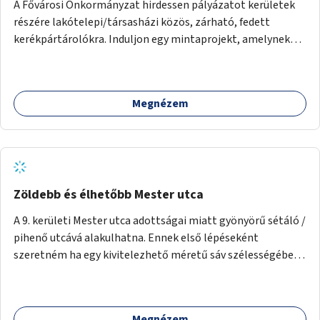
A Fővárosi Önkormányzat hirdessen pályázatot kerületek
részére lakótelepi/társasházi közös, zárható, fedett
kerékpártárolókra. Induljon egy mintaprojekt, amelynek
alapján fel lehet mérni, milyen feladatokkal jár a kerület
számára az üzemeltetés.
Megnézem
Zöldebb és élhetőbb Mester utca
A 9. kerületi Mester utca adottságai miatt gyönyörű sétáló /
pihenő utcává alakulhatna. Ennek első lépéseként
szeretném ha egy kivitelezhető méretű sáv szélességében
a beton helyén ládás, vagy a földbe ültetett növényzet
lenne, praktikusan a járda és az autós sáv találkozásánál, a
platán fák között. A lakók, boltok és vendéglátó helyek
Megnézem