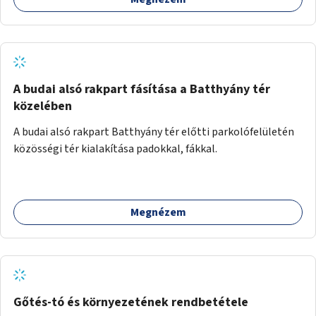
együttműködését kérnénk abban, hogy ez a zöld sáv ne
pusztuljon ki, és megtartsa azt a jó hangulatot, amiből már
könnyebb lesz elképzelni a következő lépést egészen
addig, amíg komolyabb forgalomcsillapítások és zöldítések
nem létesülnek a Mester utcában.
A budai alsó rakpart fásítása a Batthyány tér
közelében
A budai alsó rakpart Batthyány tér előtti parkolófelületén
közösségi tér kialakítása padokkal, fákkal.
Megnézem
Gőtés-tó és környezetének rendbetétele