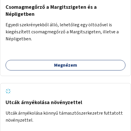
Csomagmegőrző a Margitszigeten és a
Népligetben
Egyedi szekrényekből álló, lehetőleg egy öltözővel is
kiegészített csomagmegőrző a Margitszigeten, illetve a
Népligetben.
Megnézem
Utcák árnyékolása növényzettel
Utcák árnyékolása könnyű támasztószerkezetre futtatott
növényzettel.