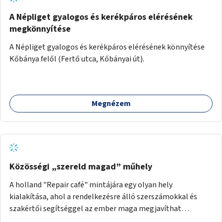
A Népliget gyalogos és kerékpáros elérésének
megkönnyítése
A Népliget gyalogos és kerékpáros elérésének könnyítése
Kőbánya felől (Fertő utca, Kőbányai út).
Megnézem
Közösségi „szereld magad” műhely
A holland "Repair café" mintájára egy olyan hely
kialakítása, ahol a rendelkezésre álló szerszámokkal és
szakértői segítséggel az ember maga megjavíthat
elromlott tárgyakat. A műhely egyben találkozóhely is,