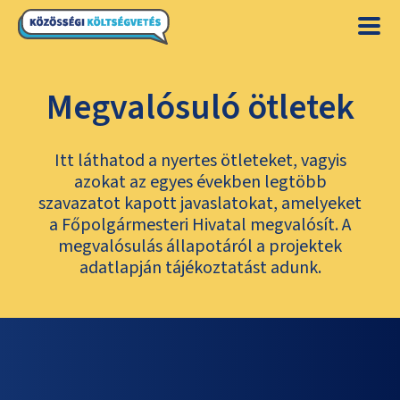
Megvalósuló ötletek
Itt láthatod a nyertes ötleteket, vagyis
azokat az egyes években legtöbb
szavazatot kapott javaslatokat, amelyeket
a Főpolgármesteri Hivatal megvalósít. A
megvalósulás állapotáról a projektek
adatlapján tájékoztatást adunk.