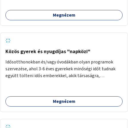
Megnézem
Közös gyerek és nyugdíjas "napközi"
Idősotthonokban és/vagy óvodákban olyan programok
szervezése, ahol 3-6 éves gyerekek minőségi időt tudnak
együtt tölteni idős emberekkel, akik társaságra,
beszélgetésre vágynak.
Megnézem