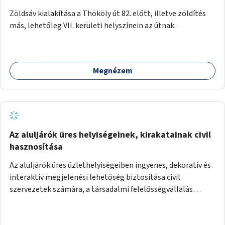
Zöldsáv kialakítása a Thököly út 82. előtt, illetve zöldítés
más, lehetőleg VII. kerületi helyszínein az útnak.
Megnézem
Az aluljárók üres helyiségeinek, kirakatainak civil
hasznosítása
Az aluljárók üres üzlethelyiségeiben ingyenes, dekoratív és
interaktív megjelenési lehetőség biztosítása civil
szervezetek számára, a társadalmi felelősségvállalás
jegyében. A cél, hogy közérdekű, segítő tevékenységeket
mutassanak be látványos, gondolatébresztő formában,