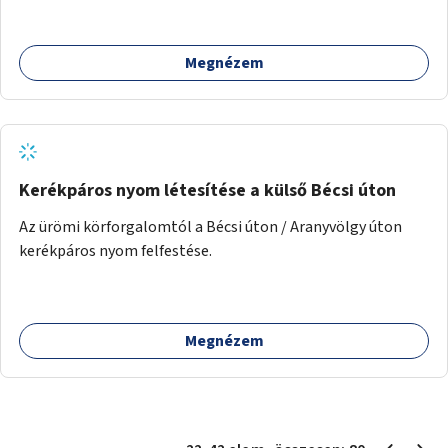
lehetőség arra, hogy a közösség tagjai is segítsenek
egymásnak, megosszák tudásukat.
Megnézem
Kerékpáros nyom létesítése a külső Bécsi úton
Az ürömi körforgalomtól a Bécsi úton / Aranyvölgy úton
kerékpáros nyom felfestése.
Megnézem