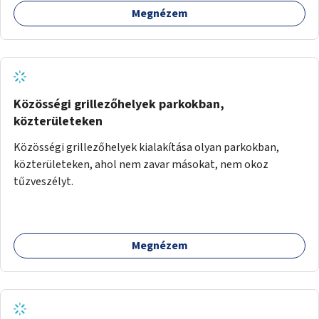
például rajzokkal, kérdésekkel, üzenetküldési lehetőséggel
Megnézem
vagy akciónapokkal – bérleti és közüzemi díjak nélkül, a
jelenlegi elhanyagolt állapot helyett.
Közösségi grillezőhelyek parkokban,
közterületeken
Közösségi grillezőhelyek kialakítása olyan parkokban,
közterületeken, ahol nem zavar másokat, nem okoz
tűzveszélyt.
Megnézem