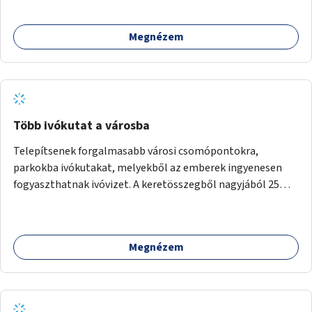
Megnézem
Több ivókutat a városba
Telepítsenek forgalmasabb városi csomópontokra,
parkokba ivókutakat, melyekből az emberek ingyenesen
fogyaszthatnak ivóvizet. A keretösszegből nagyjából 25
ivókút telepítése lehetséges.
Megnézem