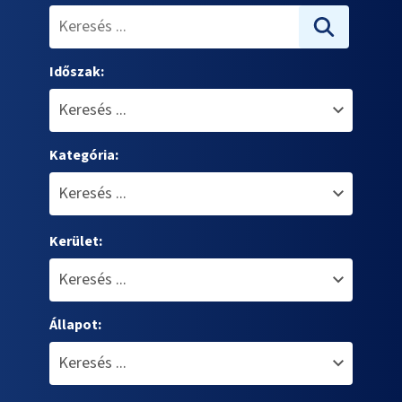
Időszak:
Kategória:
Kerület:
Állapot: