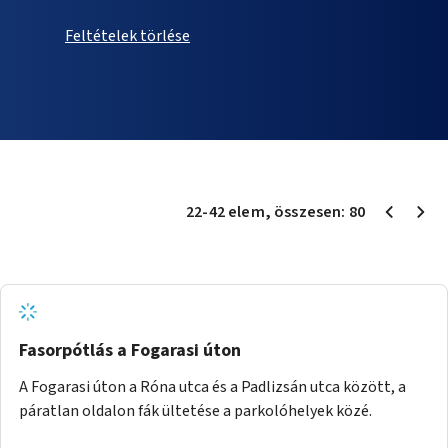
Feltételek törlése
22
-
42
elem
, összesen:
80
Fasorpótlás a Fogarasi úton
A Fogarasi úton a Róna utca és a Padlizsán utca között, a
páratlan oldalon fák ültetése a parkolóhelyek közé.