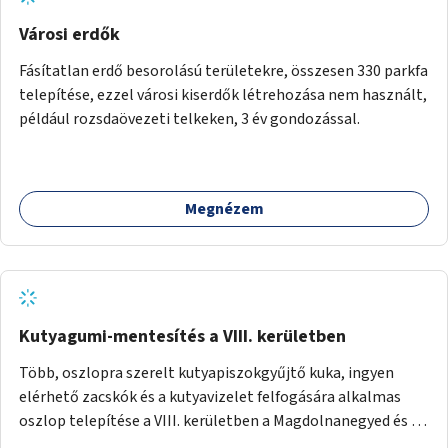
Városi erdők
Fásítatlan erdő besorolású területekre, összesen 330 parkfa
telepítése, ezzel városi kiserdők létrehozása nem használt,
például rozsdaövezeti telkeken, 3 év gondozással.
Megnézem
Kutyagumi-mentesítés a VIII. kerületben
Több, oszlopra szerelt kutyapiszokgyűjtő kuka, ingyen
elérhető zacskók és a kutyavizelet felfogására alkalmas
oszlop telepítése a VIII. kerületben a Magdolnanegyed és a
Palotanegyed néhány pontján, pilot jelleggel.