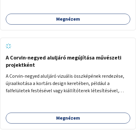
Megnézem
A Corvin-negyed aluljáró megújítása művészeti
projektként
A Corvin-negyed aluljáró vizuális összképének rendezése,
újraalkotása a kortárs design keretében, például a
falfelületek festésével vagy kiállítóterek létesítésével,
amelyekben kortárs designerek, művészek, tervezők
alkotásai, termékei jelenhetnének meg alkalmat adva a
bemutatkozásra, szélesebb körben való ismertségre.
Megnézem