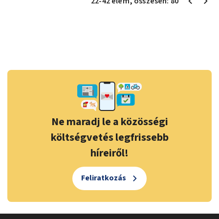
22
-
42
elem
, összesen:
80
Ne maradj le a közösségi
költségvetés legfrissebb
híreiről!
Feliratkozás