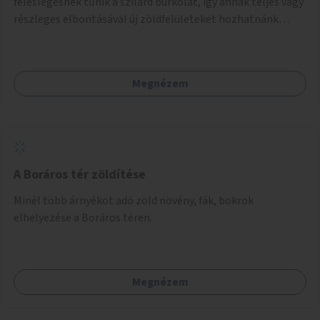
feleslegesnek tűnik a szilárd burkolat, így annak teljes vagy
részleges elbontásával új zöldfelületeket hozhatnánk
létre. Ilyenek például az Etele út 19. és Mérnök utca 32.
közötti, vagy a Fraknó utca 22/b és a Bártfai utca közötti
aszfaltos területek.
Megnézem
A Boráros tér zöldítése
Minél több árnyékot adó zöld növény, fák, bokrok
elhelyezése a Boráros téren.
Megnézem