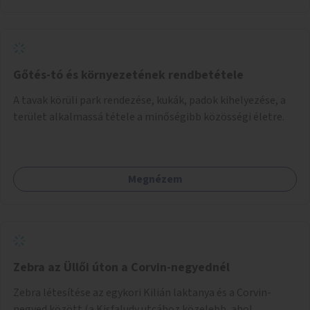
Gőtés-tó és környezetének rendbetétele
A tavak körüli park rendezése, kukák, padok kihelyezése, a
terület alkalmassá tétele a minőségibb közösségi életre.
Megnézem
Zebra az Üllői úton a Corvin-negyednél
Zebra létesítése az egykori Kilián laktanya és a Corvin-
negyed között (a Kisfaludy utcához közelebb, ahol