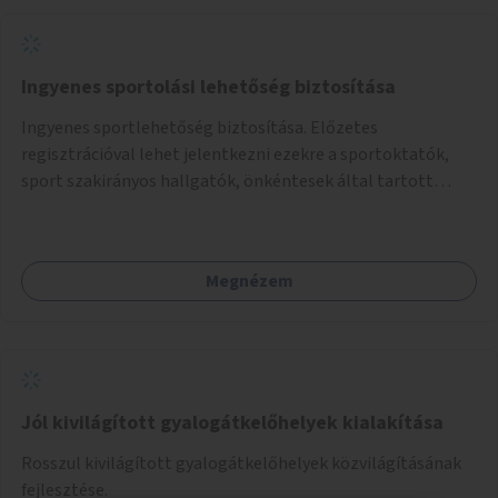
Ingyenes sportolási lehetőség biztosítása
Ingyenes sportlehetőség biztosítása. Előzetes
regisztrációval lehet jelentkezni ezekre a sportoktatók,
sport szakirányos hallgatók, önkéntesek által tartott
programokra.
Megnézem
Jól kivilágított gyalogátkelőhelyek kialakítása
Rosszul kivilágított gyalogátkelőhelyek közvilágításának
fejlesztése.