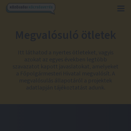
Megvalósuló ötletek
Itt láthatod a nyertes ötleteket, vagyis
azokat az egyes években legtöbb
szavazatot kapott javaslatokat, amelyeket
a Főpolgármesteri Hivatal megvalósít. A
megvalósulás állapotáról a projektek
adatlapján tájékoztatást adunk.