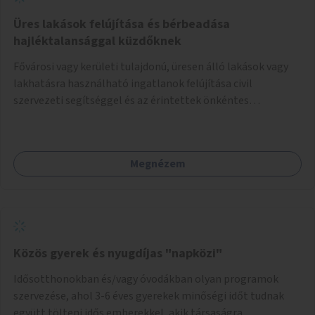
Üres lakások felújítása és bérbeadása
hajléktalansággal küzdőknek
Fővárosi vagy kerületi tulajdonú, üresen álló lakások vagy
lakhatásra használható ingatlanok felújítása civil
szervezeti segítséggel és az érintettek önkéntes
munkájával, majd a kialakított lakások, lakóegységek
bérbeadása rászorulók számára.
Megnézem
Közös gyerek és nyugdíjas "napközi"
Idősotthonokban és/vagy óvodákban olyan programok
szervezése, ahol 3-6 éves gyerekek minőségi időt tudnak
együtt tölteni idős emberekkel, akik társaságra,