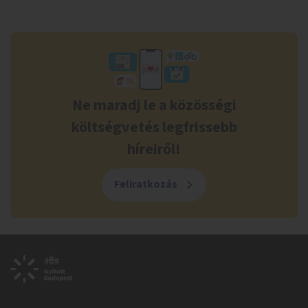
Ne maradj le a közösségi
költségvetés legfrissebb
híreiről!
Feliratkozás