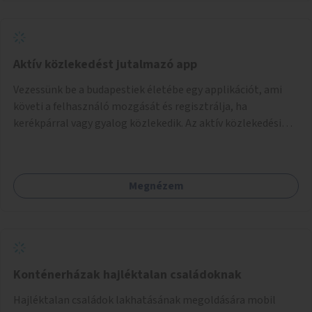
Aktív közlekedést jutalmazó app
Vezessünk be a budapestiek életébe egy applikációt, ami
követi a felhasználó mozgását és regisztrálja, ha
kerékpárral vagy gyalog közlekedik. Az aktív közlekedési
formákat virtuálisan jutalmazza, amit az együttműködő
üzleti partnereknél kedvezményekre, ajándékokra válthat a
felhasználó.
Megnézem
Konténerházak hajléktalan családoknak
Hajléktalan családok lakhatásának megoldására mobil