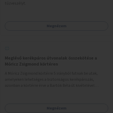
tűzveszélyt.
Megnézem
Meglévő kerékpáros útvonalak összekötése a
Móricz Zsigmond körtéren
A Móricz Zsigmond körtérre 5 irányból futnak be utak,
amelyeken lehetséges a biztonságos kerékpározás,
azonban a körtérre érve a Bartók Béla út kivételével
mindegyik kerékpáros útvonal megszakad. Alakítsuk ki a
kerékpáros útvonalak összekötését!
Megnézem