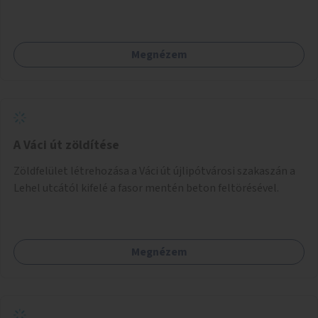
park területe lenne megfelelő, mely mind elérhetőségét,
mind infrastrukturális adottságait tekintve alkalmas egy új
játszótér kialakítására.
Megnézem
A Váci út zöldítése
Zöldfelület létrehozása a Váci út újlipótvárosi szakaszán a
Lehel utcától kifelé a fasor mentén beton feltörésével.
Megnézem