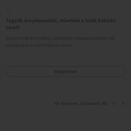
Tegyük árnyékosabbá, hűsebbé a Széll Kálmán
teret!
Napvitorlák és további, lehetőleg talajkapcsolatos fák
elhelyezése a Széll Kálmán téren.
Megnézem
43
-
63
elem
, összesen:
80