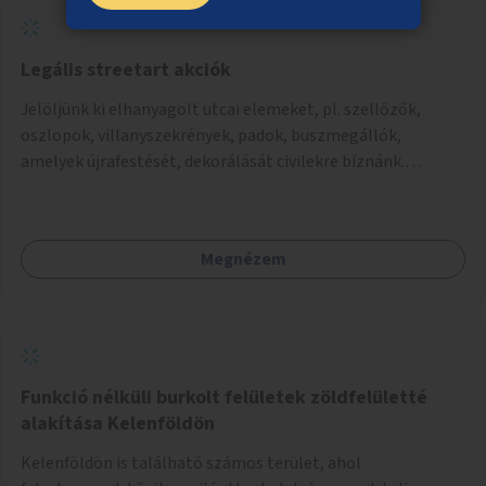
Legális streetart akciók
Jelöljünk ki elhanyagolt utcai elemeket, pl. szellőzők,
oszlopok, villanyszekrények, padok, buszmegállók,
amelyek újrafestését, dekorálását civilekre bíznánk.
Támogassuk a közösségi alapon való megújulást a
szükséges eszközökkel.
Megnézem
Funkció nélküli burkolt felületek zöldfelületté
alakítása Kelenföldön
Kelenföldön is található számos terület, ahol