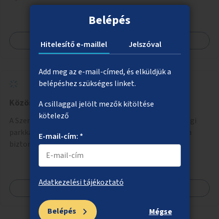
Belépés
Megnézem
Hitelesítő e-maillel
Jelszóval
Add meg az e-mail-címed, és elküldjük a
belépéshez szükséges linket.
Közösségi funkciók a Szent István parkba
A csillaggal jelölt mezők kitöltése
kötelező
A Szent István park kisparki elkerített részeit közösségi
parkká alakítani, a nagyparki részen a kosárlabdapálya
E-mail-cím: *
biztonságos felülettel való burkolása.
Adatkezelési tájékoztató
Megnézem
Belépés
Mégse