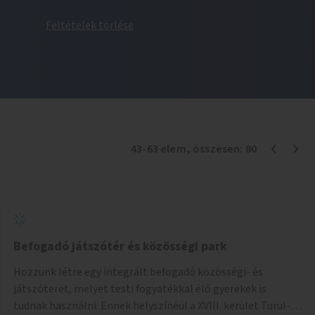
Feltételek törlése
43
-
63
elem
, összesen:
80
Befogadó játszótér és közösségi park
Hozzunk létre egy integrált befogadó közösségi- és
játszóteret, melyet testi fogyatékkal élő gyerekek is
tudnak használni. Ennek helyszínéül a XVIII. kerület Turul-