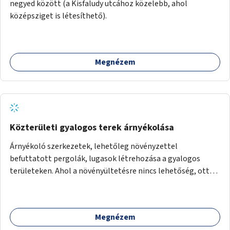
negyed között (a Kisfaludy utcához közelebb, ahol
középsziget is létesíthető).
Megnézem
Közterületi gyalogos terek árnyékolása
Árnyékoló szerkezetek, lehetőleg növényzettel
befuttatott pergolák, lugasok létrehozása a gyalogos
területeken. Ahol a növényültetésre nincs lehetőség, ott
akár dézsából felfutó futónövényzet alkalmazása, legvégső
megoldásként napvitorlák felszerelése.
Megnézem