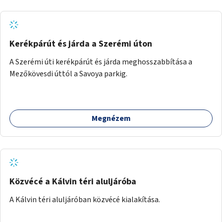
Kerékpárút és járda a Szerémi úton
A Szerémi úti kerékpárút és járda meghosszabbítása a
Mezőkövesdi úttól a Savoya parkig.
Megnézem
Közvécé a Kálvin téri aluljáróba
A Kálvin téri aluljáróban közvécé kialakítása.