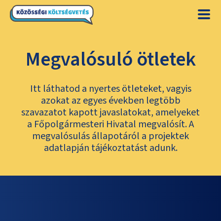
Megvalósuló ötletek
Itt láthatod a nyertes ötleteket, vagyis
azokat az egyes években legtöbb
szavazatot kapott javaslatokat, amelyeket
a Főpolgármesteri Hivatal megvalósít. A
megvalósulás állapotáról a projektek
adatlapján tájékoztatást adunk.