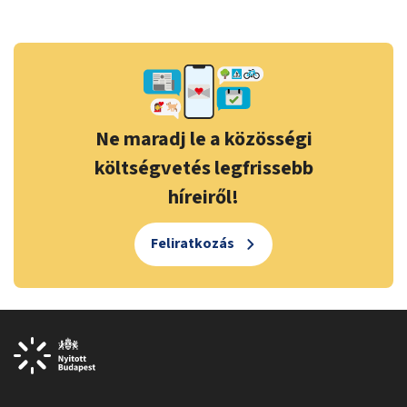
Ne maradj le a közösségi
költségvetés legfrissebb
híreiről!
Feliratkozás