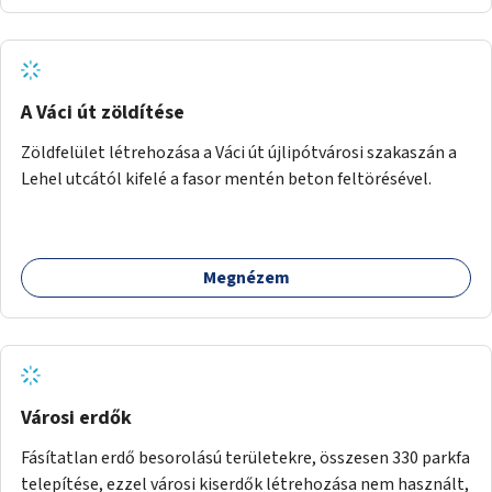
A Váci út zöldítése
Zöldfelület létrehozása a Váci út újlipótvárosi szakaszán a
Lehel utcától kifelé a fasor mentén beton feltörésével.
Megnézem
Városi erdők
Fásítatlan erdő besorolású területekre, összesen 330 parkfa
telepítése, ezzel városi kiserdők létrehozása nem használt,