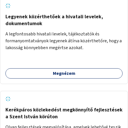
Legyenek közérthetőek a hivatali levelek,
dokumentumok
A legfontosabb hivatali levelek, tájékoztatók és
formanyomtatványok legyenek átírva közérthetőre, hogy a
lakosság könnyebben megértse azokat.
Megnézem
Kerékpáros közlekedést megkönnyítő fejlesztések
a Szent István körúton
Olyan fejlesztések megvalósítása, amelyek lehetővé teszik