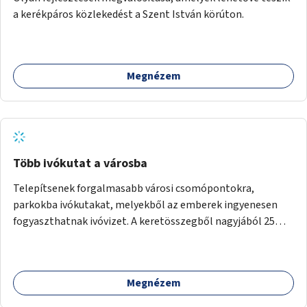
a kerékpáros közlekedést a Szent István körúton.
Megnézem
Több ivókutat a városba
Telepítsenek forgalmasabb városi csomópontokra,
parkokba ivókutakat, melyekből az emberek ingyenesen
fogyaszthatnak ivóvizet. A keretösszegből nagyjából 25
ivókút telepítése lehetséges.
Megnézem