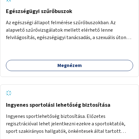
Egészségügyi szűrőbuszok
Az egészségi állapot felmérése szűrőbuszokban. Az
alapvető szűrővizsgálatok mellett elérhető lenne
felvilágosítás, egészségügyi tanácsadás, a szexuális úton
terjedő betegségek szűrése és a szenvedélybetegek
támogatása.
Megnézem
Ingyenes sportolási lehetőség biztosítása
Ingyenes sportlehetőség biztosítása. Előzetes
regisztrációval lehet jelentkezni ezekre a sportoktatók,
sport szakirányos hallgatók, önkéntesek által tartott
programokra.