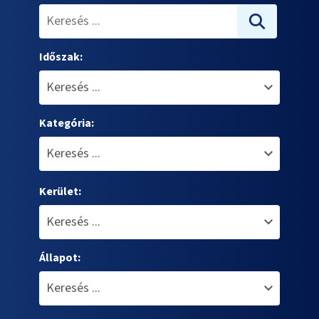
Időszak:
Kategória:
Kerület:
Állapot: