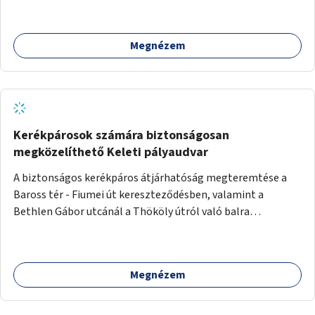
Megnézem
Kerékpárosok számára biztonságosan
megközelíthető Keleti pályaudvar
A biztonságos kerékpáros átjárhatóság megteremtése a
Baross tér - Fiumei út kereszteződésben, valamint a
Bethlen Gábor utcánál a Thököly útról való balra
kanyarodás biztosítása a Festetics György utca irányába.
Megnézem