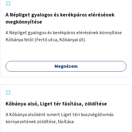
A Népliget gyalogos és kerékpáros elérésének
megkönnyítése
A Népliget gyalogos és kerékpáros elérésének könnyítése
Kőbánya felől (Fertő utca, Kőbányai út).
Megnézem
Kőbánya alsó, Liget tér fásítása, zöldítése
A Kőbánya alsóként ismert Liget téri buszvégállomás
környezetének zöldítése, fásítása.