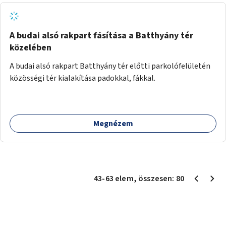
A budai alsó rakpart fásítása a Batthyány tér
közelében
A budai alsó rakpart Batthyány tér előtti parkolófelületén
közösségi tér kialakítása padokkal, fákkal.
Megnézem
43
-
63
elem
, összesen:
80