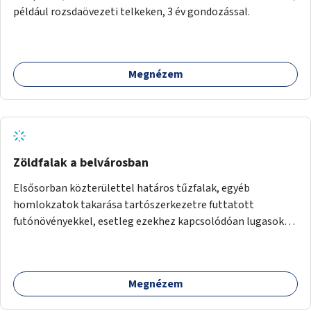
például rozsdaövezeti telkeken, 3 év gondozással.
Megnézem
Zöldfalak a belvárosban
Elsősorban közterülettel határos tűzfalak, egyéb
homlokzatok takarása tartószerkezetre futtatott
futónövényekkel, esetleg ezekhez kapcsolódóan lugasok
kialakítása. Ezzel olyan belvárosi helyszíneken növelhető a
zöldfelületek mennyisége, ahol helyhiány miatt másra
nincs lehetőség.
Megnézem