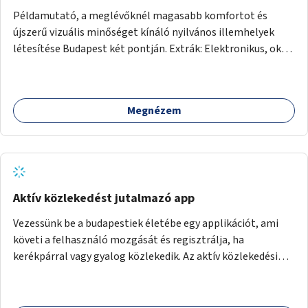
Példamutató, a meglévőknél magasabb komfortot és
újszerű vizuális minőséget kínáló nyilvános illemhelyek
létesítése Budapest két pontján. Extrák: Elektronikus, okos
fizetési lehetőség vagy ingyenesség; újszerű fenntartási
konstrukció kidolgozása; egyéb kapcsolt szolgáltatások
(pl. ivókút, telefontöltés).
Megnézem
Aktív közlekedést jutalmazó app
Vezessünk be a budapestiek életébe egy applikációt, ami
követi a felhasználó mozgását és regisztrálja, ha
kerékpárral vagy gyalog közlekedik. Az aktív közlekedési
formákat virtuálisan jutalmazza, amit az együttműködő
üzleti partnereknél kedvezményekre, ajándékokra válthat a
felhasználó.