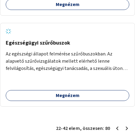
Megnézem
Egészségügyi szűrőbuszok
Az egészségi állapot felmérése szűrőbuszokban. Az
alapvető szűrővizsgálatok mellett elérhető lenne
felvilágosítás, egészségügyi tanácsadás, a szexuális úton
terjedő betegségek szűrése és a szenvedélybetegek
támogatása.
Megnézem
22
-
42
elem
, összesen:
80