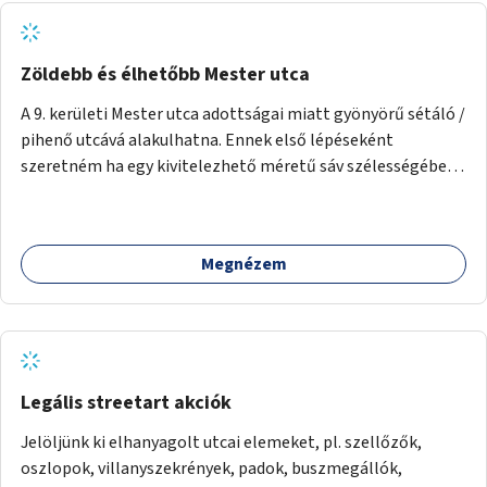
Zöldebb és élhetőbb Mester utca
A 9. kerületi Mester utca adottságai miatt gyönyörű sétáló /
pihenő utcává alakulhatna. Ennek első lépéseként
szeretném ha egy kivitelezhető méretű sáv szélességében
a beton helyén ládás, vagy a földbe ültetett növényzet
lenne, praktikusan a járda és az autós sáv találkozásánál, a
platán fák között. A lakók, boltok és vendéglátó helyek
Megnézem
együttműködését kérnénk abban, hogy ez a zöld sáv ne
pusztuljon ki, és megtartsa azt a jó hangulatot, amiből már
könnyebb lesz elképzelni a következő lépést egészen
addig, amíg komolyabb forgalomcsillapítások és zöldítések
nem létesülnek a Mester utcában.
Legális streetart akciók
Jelöljünk ki elhanyagolt utcai elemeket, pl. szellőzők,
oszlopok, villanyszekrények, padok, buszmegállók,