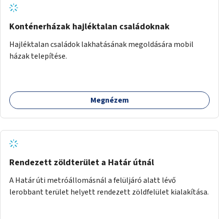
Konténerházak hajléktalan családoknak
Hajléktalan családok lakhatásának megoldására mobil
házak telepítése.
Megnézem
Rendezett zöldterület a Határ útnál
A Határ úti metróállomásnál a felüljáró alatt lévő
lerobbant terület helyett rendezett zöldfelület kialakítása.