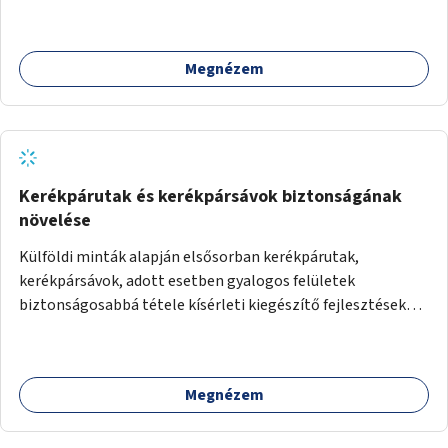
Megnézem
Kerékpárutak és kerékpársávok biztonságának
növelése
Külföldi minták alapján elsősorban kerékpárutak,
kerékpársávok, adott esetben gyalogos felületek
biztonságosabbá tétele kísérleti kiegészítő fejlesztésekkel
(terelők, műanyag elválasztó elemek, több és jobban
látható felfestés stb.)
Megnézem