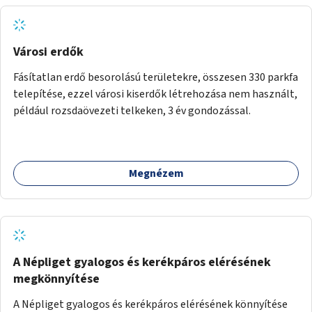
Városi erdők
Fásítatlan erdő besorolású területekre, összesen 330 parkfa
telepítése, ezzel városi kiserdők létrehozása nem használt,
például rozsdaövezeti telkeken, 3 év gondozással.
Megnézem
A Népliget gyalogos és kerékpáros elérésének
megkönnyítése
A Népliget gyalogos és kerékpáros elérésének könnyítése