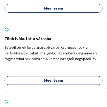
Megnézem
Több ivókutat a városba
Telepítsenek forgalmasabb városi csomópontokra,
parkokba ivókutakat, melyekből az emberek ingyenesen
fogyaszthatnak ivóvizet. A keretösszegből nagyjából 25
ivókút telepítése lehetséges.
Megnézem