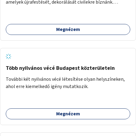
amelyek újrafestését, dekorálását civilekre bíznánk.
Támogassuk a közösségi alapon való megújulást a
szükséges eszközökkel.
Megnézem
Több nyilvános vécé Budapest közterületein
További két nyilvános vécé létesítése olyan helyszíneken,
ahol erre kiemelkedő igény mutatkozik.
Megnézem