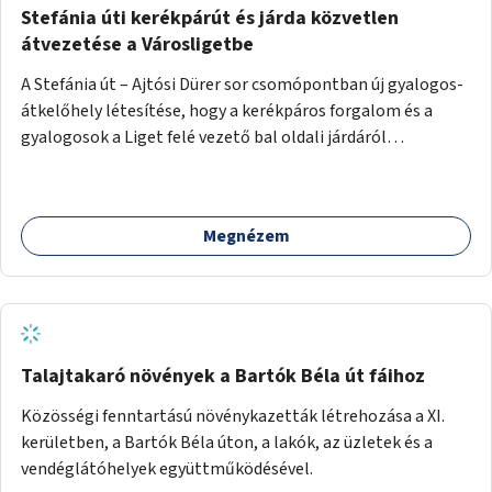
Stefánia úti kerékpárút és járda közvetlen
átvezetése a Városligetbe
A Stefánia út – Ajtósi Dürer sor csomópontban új gyalogos-
átkelőhely létesítése, hogy a kerékpáros forgalom és a
gyalogosok a Liget felé vezető bal oldali járdáról
közvetlenül átkelhessenek a Városligetbe.
Megnézem
Talajtakaró növények a Bartók Béla út fáihoz
Közösségi fenntartású növénykazetták létrehozása a XI.
kerületben, a Bartók Béla úton, a lakók, az üzletek és a
vendéglátóhelyek együttműködésével.