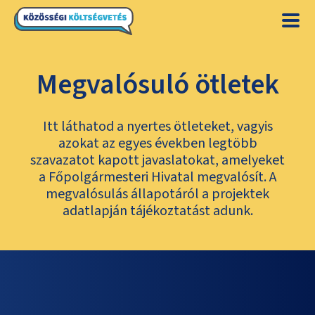
Megvalósuló ötletek
Itt láthatod a nyertes ötleteket, vagyis
azokat az egyes években legtöbb
szavazatot kapott javaslatokat, amelyeket
a Főpolgármesteri Hivatal megvalósít. A
megvalósulás állapotáról a projektek
adatlapján tájékoztatást adunk.