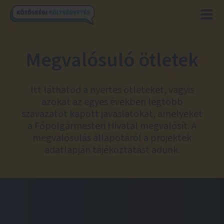
Megvalósuló ötletek
Itt láthatod a nyertes ötleteket, vagyis
azokat az egyes években legtöbb
szavazatot kapott javaslatokat, amelyeket
a Főpolgármesteri Hivatal megvalósít. A
megvalósulás állapotáról a projektek
adatlapján tájékoztatást adunk.