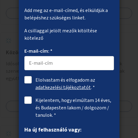
Add meg az e-mail-címed, és elküldjük a
Megnézem
belépéshez szükséges linket.
A csillaggal jelölt mezők kitöltése
kötelező
E-mail-cím: *
Közös gyerek és nyugdíjas "napközi"
Idősotthonokban és/vagy óvodákban olyan programok
szervezése, ahol 3-6 éves gyerekek minőségi időt tudnak
együtt tölteni idős emberekkel, akik társaságra,
Elolvastam és elfogadom az
beszélgetésre vágynak.
adatkezelési tájékoztatót
. *
Kijelentem, hogy elmúltam 14 éves,
Megnézem
és Budapesten lakom / dolgozom /
tanulok. *
Ha új felhasználó vagy: