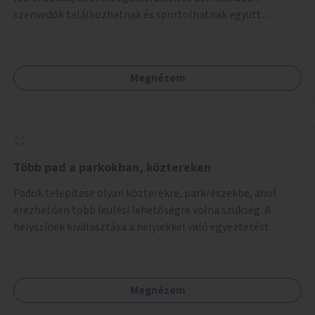
szenvedők találkozhatnak és sportolhatnak együtt
épekkel. Elsősorban egy pétanque pálya létrehozása lenne
célszerű, amit a legtöbb mozgásában korlátozott ember is
tud játszani, fontos, hogy a téren legyenek formájukban,
Megnézem
hangulatukban elkülönülő pontok, mezítlábas ösvények, az
egész legyen zöld és üdítő hangulatú.
Több pad a parkokban, köztereken
Padok telepítése olyan közterekre, parkrészekbe, ahol
érezhetően több leülési lehetőségre volna szükség. A
helyszínek kiválasztása a helyiekkel való egyeztetést
követően történhet.
Megnézem