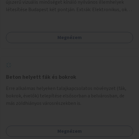
újszerű vizuális minőséget kínáló nyilvános illemhelyek
létesítése Budapest két pontján. Extrák: Elektronikus, okos
fizetési lehetőség vagy ingyenesség; újszerű fenntartási
konstrukció kidolgozása; egyéb kapcsolt szolgáltatások
(pl. ivókút, telefontöltés).
Megnézem
Beton helyett fák és bokrok
Erre alkalmas helyeken talajkapcsolatos növényzet (fák,
bokrok, évelők) telepítése elsősorban a belvárosban, de
más zöldhiányos városrészekben is.
Megnézem