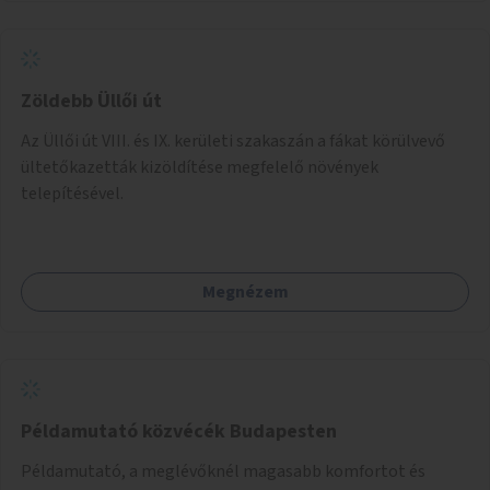
Zöldebb Üllői út
Az Üllői út VIII. és IX. kerületi szakaszán a fákat körülvevő
ültetőkazetták kizöldítése megfelelő növények
telepítésével.
Megnézem
Példamutató közvécék Budapesten
Példamutató, a meglévőknél magasabb komfortot és