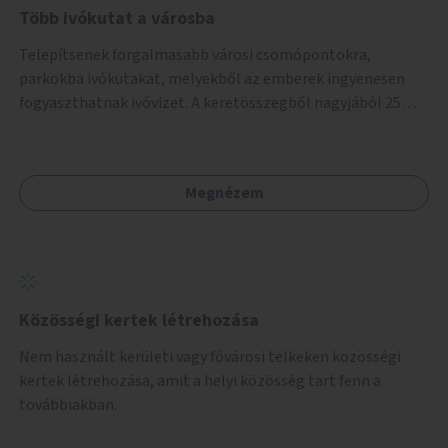
Több ivókutat a városba
Telepítsenek forgalmasabb városi csomópontokra,
parkokba ivókutakat, melyekből az emberek ingyenesen
fogyaszthatnak ivóvizet. A keretösszegből nagyjából 25
ivókút telepítése lehetséges.
Megnézem
Közösségi kertek létrehozása
Nem használt kerületi vagy fővárosi telkeken közösségi
kertek létrehozása, amit a helyi közösség tart fenn a
továbbiakban.