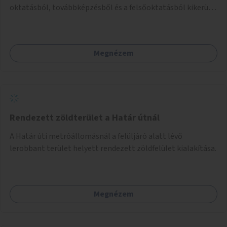
oktatásból, továbbképzésből és a felsőoktatásból kikerülő
autista fiatalok élethosszig tartó támogatásra és
közösségekre találhatnak.
Megnézem
Rendezett zöldterület a Határ útnál
A Határ úti metróállomásnál a felüljáró alatt lévő
lerobbant terület helyett rendezett zöldfelület kialakítása.
Megnézem