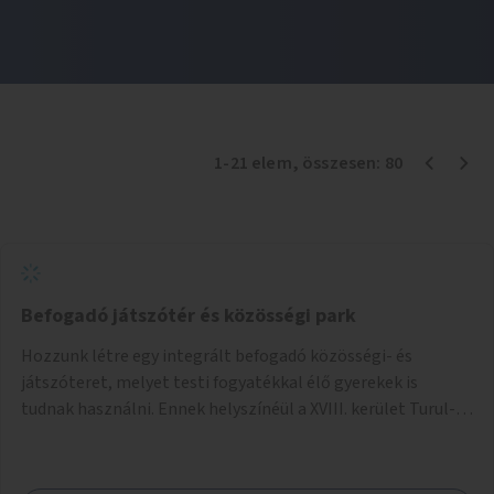
1
-
21
elem
, összesen:
80
Befogadó játszótér és közösségi park
Hozzunk létre egy integrált befogadó közösségi- és
játszóteret, melyet testi fogyatékkal élő gyerekek is
tudnak használni. Ennek helyszínéül a XVIII. kerület Turul-
park területe lenne megfelelő, mely mind elérhetőségét,
mind infrastrukturális adottságait tekintve alkalmas egy új
játszótér kialakítására.