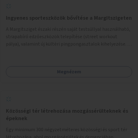
Ingyenes sporteszközök bővítése a Margitszigeten
A Margitsziget északi részén saját testsúllyal használható,
strapabíró edzőeszközök telepítése (street workout
pálya), valamint új kültéri pingpongasztalok kihelyezése. A
meglévő fitneszterület jelenleg alig felszerelt, így
kihasználatlan. A pingpongasztalok telepítésével egy
népszerű, ingyenes sportolási lehetőség válna elérhetővé a
Megnézem
sziget északi felén, ahol jelenleg egyetlen asztal sem
található.
Közösségi tér létrehozása mozgássérülteknek és
épeknek
Egy minimum 300 négyzetméteres közösségi és sport tér
létrehozása, ahol mozgássérültek és demenciában