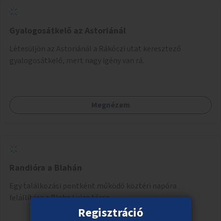
Gyalogosátkelő az Astoriánál
Létesüljön az Astoriánál a Rákóczi utat keresztező
gyalogosátkelő, mert nagy igény van rá.
Megnézem
Randióra a Blahán
Egy találkozási pontként működő köztéri napóra
felállítása a Blaha Lujza téren.
Regisztráció