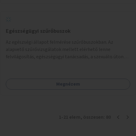
Egészségügyi szűrőbuszok
Az egészségi állapot felmérése szűrőbuszokban. Az
alapvető szűrővizsgálatok mellett elérhető lenne
felvilágosítás, egészségügyi tanácsadás, a szexuális úton
terjedő betegségek szűrése és a szenvedélybetegek
támogatása.
Megnézem
1
-
21
elem
, összesen:
80