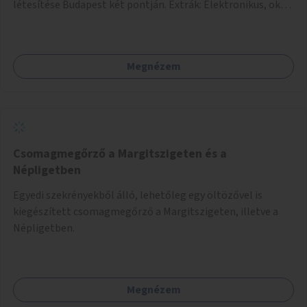
létesítése Budapest két pontján. Extrák: Elektronikus, okos
fizetési lehetőség vagy ingyenesség; újszerű fenntartási
konstrukció kidolgozása; egyéb kapcsolt szolgáltatások
(pl. ivókút, telefontöltés).
Megnézem
Csomagmegőrző a Margitszigeten és a
Népligetben
Egyedi szekrényekből álló, lehetőleg egy öltözővel is
kiegészített csomagmegőrző a Margitszigeten, illetve a
Népligetben.
Megnézem