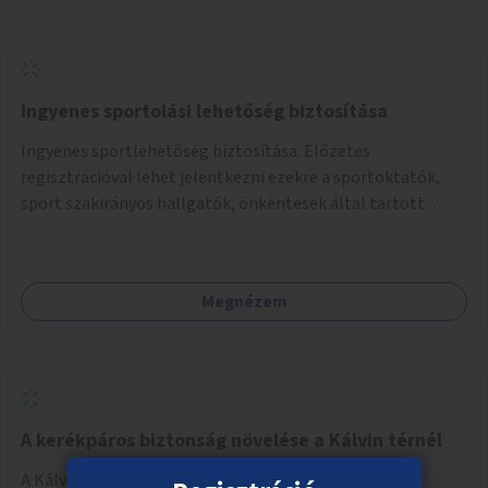
Ingyenes sportolási lehetőség biztosítása
Ingyenes sportlehetőség biztosítása. Előzetes
regisztrációval lehet jelentkezni ezekre a sportoktatók,
sport szakirányos hallgatók, önkéntesek által tartott
programokra.
Megnézem
A kerékpáros biztonság növelése a Kálvin térnél
A Kálvin tér környezetében a kerékpáros útvonalak