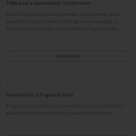
Több pad a parkokban, köztereken
Padok telepítése olyan közterekre, parkrészekbe, ahol
érezhetően több leülési lehetőségre volna szükség. A
helyszínek kiválasztása a helyiekkel való egyeztetést
követően történhet.
Megnézem
Fasorpótlás a Fogarasi úton
A Fogarasi úton a Róna utca és a Padlizsán utca között, a
páratlan oldalon fák ültetése a parkolóhelyek közé.