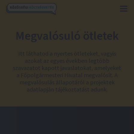
Megvalósuló ötletek
Itt láthatod a nyertes ötleteket, vagyis
azokat az egyes években legtöbb
szavazatot kapott javaslatokat, amelyeket
a Főpolgármesteri Hivatal megvalósít. A
megvalósulás állapotáról a projektek
adatlapján tájékoztatást adunk.