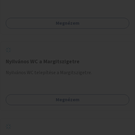
akár dézsából felfutó futónövényzet alkalmazása, legvégső
megoldásként napvitorlák felszerelése.
Megnézem
Nyilvános WC a Margitszigetre
Nyilvános WC telepítése a Margitszigetre.
Megnézem