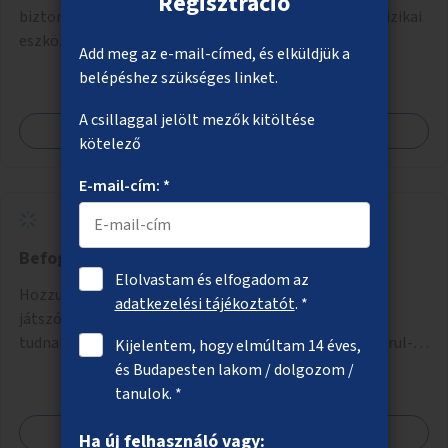
Regisztráció
biztonságosabbá és észlelhetőbbé tétele vizuális és fizikai
eszközökkel.
Add meg az e-mail-címed, és elküldjük a
belépéshez szükséges linket.
A csillaggal jelölt mezők kitöltése
Megnézem
kötelező
E-mail-cím: *
Befogadó játszótér és közösségi park
Elolvastam és elfogadom az
Hozzunk létre egy integrált befogadó közösségi- és
adatkezelési tájékoztatót
. *
játszóteret, melyet testi fogyatékkal élő gyerekek is
tudnak használni. Ennek helyszínéül a XVIII. kerület Turul-
Kijelentem, hogy elmúltam 14 éves,
park területe lenne megfelelő, mely mind elérhetőségét,
és Budapesten lakom / dolgozom /
mind infrastrukturális adottságait tekintve alkalmas egy új
tanulok. *
játszótér kialakítására.
Megnézem
Ha új felhasználó vagy: