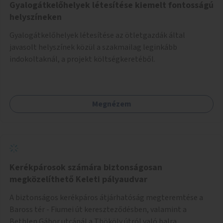
Gyalogátkelőhelyek létesítése kiemelt fontosságú
helyszíneken
Gyalogátkelőhelyek létesítése az ötletgazdák által
javasolt helyszínek közül a szakmailag leginkább
indokoltaknál, a projekt költségkeretéből.
Megnézem
Kerékpárosok számára biztonságosan
megközelíthető Keleti pályaudvar
A biztonságos kerékpáros átjárhatóság megteremtése a
Baross tér - Fiumei út kereszteződésben, valamint a
Bethlen Gábor utcánál a Thököly útról való balra