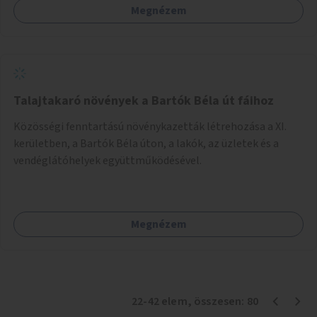
Megnézem
Talajtakaró növények a Bartók Béla út fáihoz
Közösségi fenntartású növénykazetták létrehozása a XI.
kerületben, a Bartók Béla úton, a lakók, az üzletek és a
vendéglátóhelyek együttműködésével.
Megnézem
22
-
42
elem
, összesen:
80