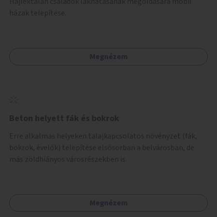
Hajléktalan családok lakhatásának megoldására mobil
házak telepítése.
Megnézem
Beton helyett fák és bokrok
Erre alkalmas helyeken talajkapcsolatos növényzet (fák,
bokrok, évelők) telepítése elsősorban a belvárosban, de
más zöldhiányos városrészekben is.
Megnézem