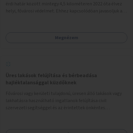
érdi határ között mintegy 4,5 kilométeren 2022 óta élvez
helyi, fővárosi védelmet. Ehhez kapcsolódóan javasoljuk a
terület élőhelykezelését, a tájidegen, invazív fajok
ritkítását, visszaszorítását.
Megnézem
Üres lakások felújítása és bérbeadása
hajléktalansággal küzdőknek
Fővárosi vagy kerületi tulajdonú, üresen álló lakások vagy
lakhatásra használható ingatlanok felújítása civil
szervezeti segítséggel és az érintettek önkéntes
munkájával, majd a kialakított lakások, lakóegységek
bérbeadása rászorulók számára.