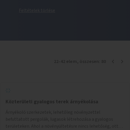
Feltételek törlése
22
-
42
elem
, összesen:
80
Közterületi gyalogos terek árnyékolása
Árnyékoló szerkezetek, lehetőleg növényzettel
befuttatott pergolák, lugasok létrehozása a gyalogos
területeken. Ahol a növényültetésre nincs lehetőség, ott