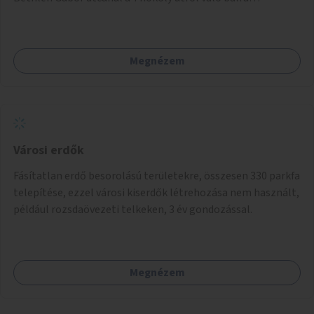
kanyarodás biztosítása a Festetics György utca irányába.
Megnézem
Városi erdők
Fásítatlan erdő besorolású területekre, összesen 330 parkfa
telepítése, ezzel városi kiserdők létrehozása nem használt,
például rozsdaövezeti telkeken, 3 év gondozással.
Megnézem