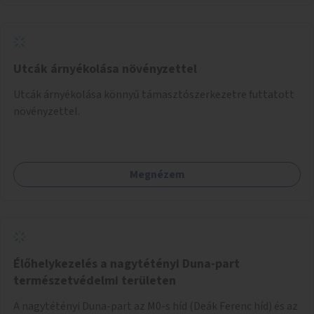
Utcák árnyékolása növényzettel
Utcák árnyékolása könnyű támasztószerkezetre futtatott
növényzettel.
Megnézem
Élőhelykezelés a nagytétényi Duna-part
természetvédelmi területen
A nagytétényi Duna-part az M0-s híd (Deák Ferenc híd) és az