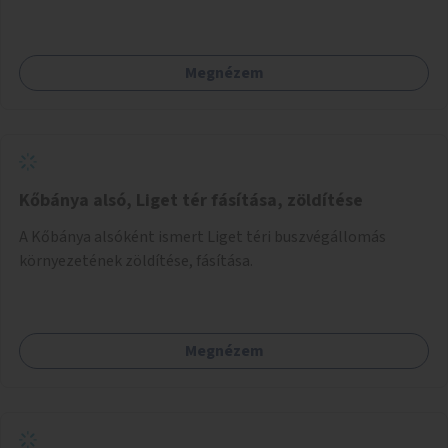
kialakítása. Ezzel olyan belvárosi helyszíneken növelhető a
zöldfelületek mennyisége, ahol helyhiány miatt másra
nincs lehetőség.
Megnézem
Kőbánya alsó, Liget tér fásítása, zöldítése
A Kőbánya alsóként ismert Liget téri buszvégállomás
környezetének zöldítése, fásítása.
Megnézem