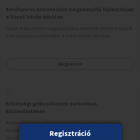
Kerékpáros közlekedést megkönnyítő fejlesztések
a Szent István körúton
Olyan fejlesztések megvalósítása, amelyek lehetővé teszik
a kerékpáros közlekedést a Szent István körúton.
Megnézem
Közösségi grillezőhelyek parkokban,
közterületeken
Közösségi grillezőhelyek kialakítása olyan parkokban,
közterületeken, ahol nem zavar másokat, nem okoz
Regisztráció
tűzveszélyt.