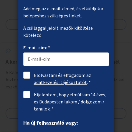
Add meg az e-mail-címed, és elküldjük a
belépéshez szükséges linket.
Megnézem
A csillaggal jelölt mezők kitöltése
kötelező
E-mail-cím: *
A kerékpáros biztonság növelése a Kálvin térnél
A Kálvin tér környezetében a kerékpáros útvonalak
Elolvastam és elfogadom az
biztonságosabbá és észlelhetőbbé tétele vizuális és fizikai
adatkezelési tájékoztatót
. *
eszközökkel.
Kijelentem, hogy elmúltam 14 éves,
és Budapesten lakom / dolgozom /
tanulok. *
Megnézem
Ha új felhasználó vagy: