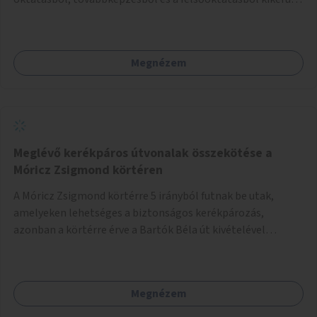
autista fiatalok élethosszig tartó támogatásra és
közösségekre találhatnak.
Megnézem
Meglévő kerékpáros útvonalak összekötése a
Móricz Zsigmond körtéren
A Móricz Zsigmond körtérre 5 irányból futnak be utak,
amelyeken lehetséges a biztonságos kerékpározás,
azonban a körtérre érve a Bartók Béla út kivételével
mindegyik kerékpáros útvonal megszakad. Alakítsuk ki a
kerékpáros útvonalak összekötését!
Megnézem