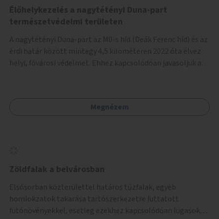
Élőhelykezelés a nagytétényi Duna-part
természetvédelmi területen
A nagytétényi Duna-part az M0-s híd (Deák Ferenc híd) és az
érdi határ között mintegy 4,5 kilométeren 2022 óta élvez
helyi, fővárosi védelmet. Ehhez kapcsolódóan javasoljuk a
terület élőhelykezelését, a tájidegen, invazív fajok
ritkítását, visszaszorítását.
Megnézem
Zöldfalak a belvárosban
Elsősorban közterülettel határos tűzfalak, egyéb
homlokzatok takarása tartószerkezetre futtatott
futónövényekkel, esetleg ezekhez kapcsolódóan lugasok