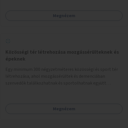
Megnézem
Közösségi tér létrehozása mozgássérülteknek és
épeknek
Egy minimum 300 négyzetméteres közösségi és sport tér
létrehozása, ahol mozgássérültek és demenciában
szenvedők találkozhatnak és sportolhatnak együtt
épekkel. Elsősorban egy pétanque pálya létrehozása lenne
célszerű, amit a legtöbb mozgásában korlátozott ember is
tud játszani, fontos, hogy a téren legyenek formájukban,
Megnézem
hangulatukban elkülönülő pontok, mezítlábas ösvények, az
egész legyen zöld és üdítő hangulatú.