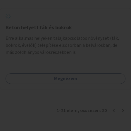
Beton helyett fák és bokrok
Erre alkalmas helyeken talajkapcsolatos növényzet (fák,
bokrok, évelők) telepítése elsősorban a belvárosban, de
más zöldhiányos városrészekben is.
Megnézem
1
-
21
elem
, összesen:
80