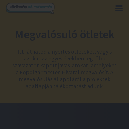
Megvalósuló ötletek
Itt láthatod a nyertes ötleteket, vagyis
azokat az egyes években legtöbb
szavazatot kapott javaslatokat, amelyeket
a Főpolgármesteri Hivatal megvalósít. A
megvalósulás állapotáról a projektek
adatlapján tájékoztatást adunk.