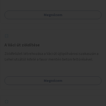
jelölését – különösen a veszélyesebb kereszteződésekben,
vagy akár egyes egyirányú utcák megnyitását
Megnézem
szembeforgalmú kerékpározásra.
A Váci út zöldítése
Zöldfelület létrehozása a Váci út újlipótvárosi szakaszán a
Lehel utcától kifelé a fasor mentén beton feltörésével.
Megnézem