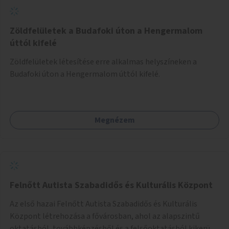
Zöldfelületek a Budafoki úton a Hengermalom
úttól kifelé
Zöldfelületek létesítése erre alkalmas helyszíneken a
Budafoki úton a Hengermalom úttól kifelé.
Megnézem
Felnőtt Autista Szabadidős és Kulturális Központ
Az első hazai Felnőtt Autista Szabadidős és Kulturális
Központ létrehozása a fővárosban, ahol az alapszintű
oktatásból, továbbképzésből és a felsőoktatásból kikerülő