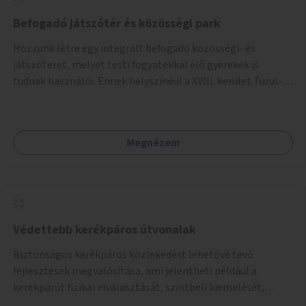
Befogadó játszótér és közösségi park
Hozzunk létre egy integrált befogadó közösségi- és
játszóteret, melyet testi fogyatékkal élő gyerekek is
tudnak használni. Ennek helyszínéül a XVIII. kerület Turul-
park területe lenne megfelelő, mely mind elérhetőségét,
mind infrastrukturális adottságait tekintve alkalmas egy új
játszótér kialakítására.
Megnézem
Védettebb kerékpáros útvonalak
Biztonságos kerékpáros közlekedést lehetővé tevő
fejlesztések megvalósítása, ami jelentheti például a
kerékpárút fizikai elválasztását, szintbeli kiemelését,
optikai jelölését, az indirekt balra kanyarodási lehetőség