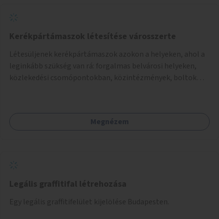
Kerékpártámaszok létesítése városszerte
Létesüljenek kerékpártámaszok azokon a helyeken, ahol a
leginkább szükség van rá: forgalmas belvárosi helyeken,
közlekedési csomópontokban, közintézmények, boltok
előtt.
Megnézem
Legális graffitifal létrehozása
Egy legális graffitifelület kijelölése Budapesten.