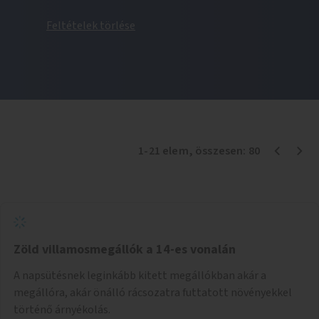
Feltételek törlése
1
-
21
elem
, összesen:
80
Zöld villamosmegállók a 14-es vonalán
A napsütésnek leginkább kitett megállókban akár a
megállóra, akár önálló rácsozatra futtatott növényekkel
történő árnyékolás.