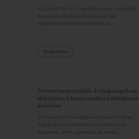
Az Üllői út VIII. és IX. kerületi szakaszán a fákat
körülvevő ültetőkazetták kizöldítése
megfelelő növények telepítésével.
Megnézem
Óvodai komposztálók és magaságyások
létesítése, a komposztálás kultúrájának
erősítése
Erre jelentkező óvodákban komposztálók és
magaságyások létesítése olyan felkészítő
képzéssel, amin a gyerekek, az óvodai