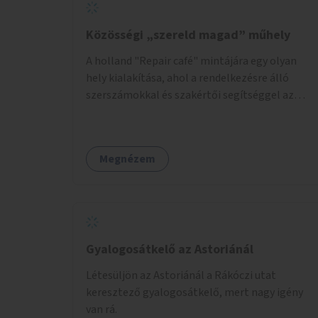
Közösségi „szereld magad” műhely
A holland "Repair café" mintájára egy olyan
hely kialakítása, ahol a rendelkezésre álló
szerszámokkal és szakértői segítséggel az
ember maga megjavíthat elromlott tárgyakat.
A műhely egyben találkozóhely is, lehetőség
arra, hogy a közösség tagjai is segítsenek
Megnézem
egymásnak, megosszák tudásukat.
Gyalogosátkelő az Astoriánál
Létesüljön az Astoriánál a Rákóczi utat
keresztező gyalogosátkelő, mert nagy igény
van rá.