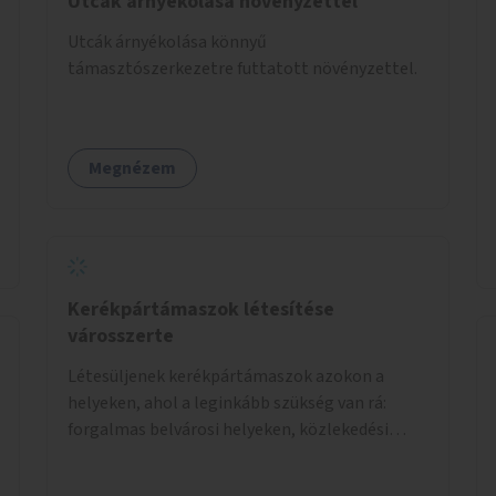
Utcák árnyékolása növényzettel
Utcák árnyékolása könnyű
támasztószerkezetre futtatott növényzettel.
Megnézem
Kerékpártámaszok létesítése
városszerte
Létesüljenek kerékpártámaszok azokon a
helyeken, ahol a leginkább szükség van rá:
forgalmas belvárosi helyeken, közlekedési
csomópontokban, közintézmények, boltok
előtt.