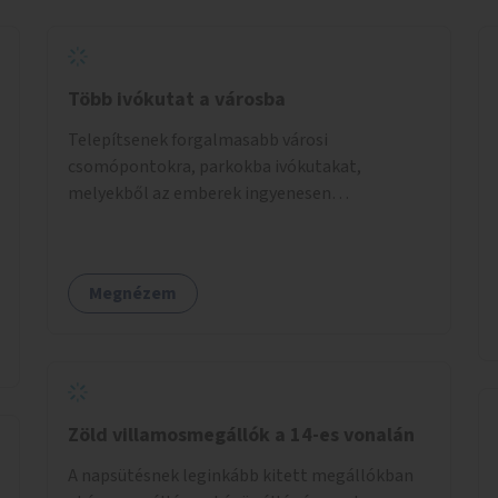
Több ivókutat a városba
Telepítsenek forgalmasabb városi
csomópontokra, parkokba ivókutakat,
melyekből az emberek ingyenesen
fogyaszthatnak ivóvizet. A keretösszegből
nagyjából 25 ivókút telepítése lehetséges.
Megnézem
Zöld villamosmegállók a 14-es vonalán
A napsütésnek leginkább kitett megállókban