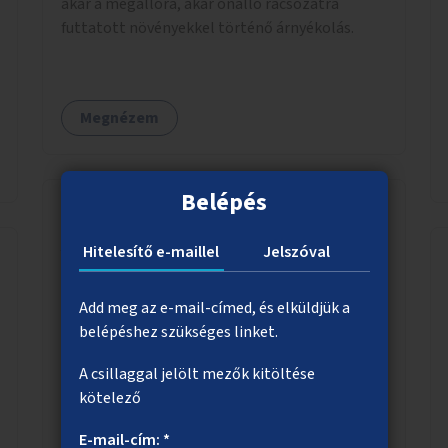
akár a megállóra, akár önálló rácsozatra
futtatott növényekkel történő árnyékolás.
Megnézem
Belépés
A budai alsó rakpart fásítása a
Hitelesítő e-maillel
Jelszóval
Batthyány tér közelében
A budai alsó rakpart Batthyány tér előtti
Add meg az e-mail-címed, és elküldjük a
parkolófelületén közösségi tér kialakítása
belépéshez szükséges linket.
padokkal, fákkal.
A csillaggal jelölt mezők kitöltése
kötelező
E-mail-cím: *
Megnézem