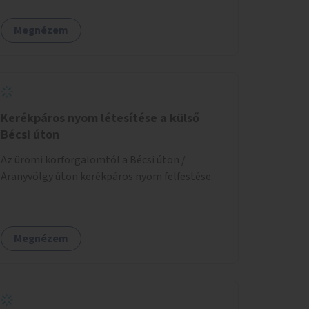
Megnézem
Kerékpáros nyom létesítése a külső
Bécsi úton
Az ürömi körforgalomtól a Bécsi úton /
Aranyvölgy úton kerékpáros nyom felfestése.
Megnézem