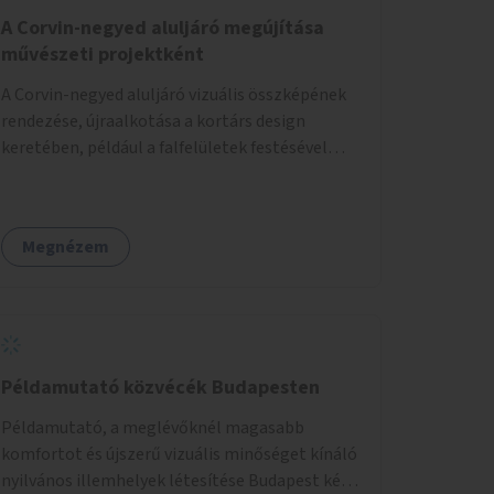
A Corvin-negyed aluljáró megújítása
művészeti projektként
A Corvin-negyed aluljáró vizuális összképének
rendezése, újraalkotása a kortárs design
keretében, például a falfelületek festésével
vagy kiállítóterek létesítésével, amelyekben
kortárs designerek, művészek, tervezők
alkotásai, termékei jelenhetnének meg
Megnézem
alkalmat adva a bemutatkozásra, szélesebb
körben való ismertségre.
Példamutató közvécék Budapesten
Példamutató, a meglévőknél magasabb
komfortot és újszerű vizuális minőséget kínáló
nyilvános illemhelyek létesítése Budapest két