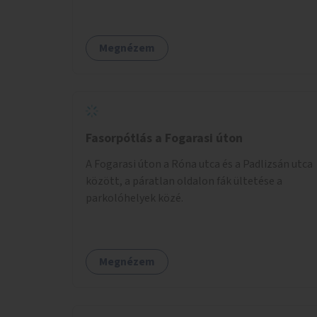
pedagógusok és a szülők is részt vehetnek.
Megnézem
Fasorpótlás a Fogarasi úton
A Fogarasi úton a Róna utca és a Padlizsán utca
között, a páratlan oldalon fák ültetése a
parkolóhelyek közé.
Megnézem