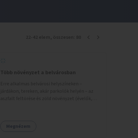
22
-
42
elem
, összesen:
80
Több növényzet a belvárosban
Erre alkalmas belvárosi helyszíneken –
járdákon, tereken, akár parkolók helyén – az
aszfalt feltörése és zöld növényzet (évelők,
cserjék, fák) telepítése.
Megnézem