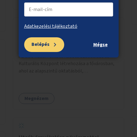
Adatkezelési tájékoztató
Felnőtt Autista Szabadidős és Kulturális
Belépés
Mégse
Központ
Az első hazai Felnőtt Autista Szabadidős és
Kulturális Központ létrehozása a fővárosban,
ahol az alapszintű oktatásból,
továbbképzésből és a felsőoktatásból kikerülő
autista fiatalok élethosszig tartó támogatásra
és közösségekre találhatnak.
Megnézem