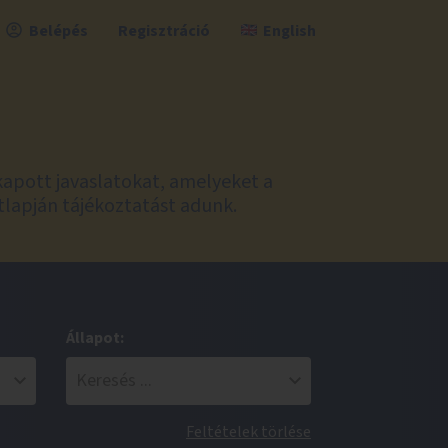
Belépés
Regisztráció
English
kapott javaslatokat, amelyeket a
tlapján tájékoztatást adunk.
Állapot:
Feltételek törlése