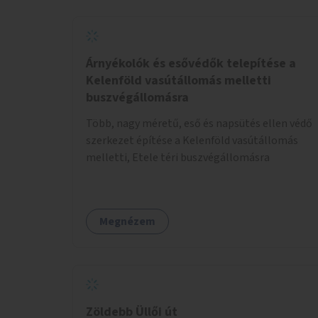
Árnyékolók és esővédők telepítése a
Kelenföld vasútállomás melletti
buszvégállomásra
Több, nagy méretű, eső és napsütés ellen védő
szerkezet építése a Kelenföld vasútállomás
melletti, Etele téri buszvégállomásra
Megnézem
Zöldebb Üllői út