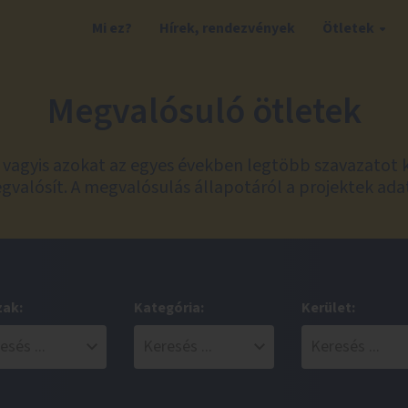
Mi ez?
Hírek, rendezvények
Ötletek
Megvalósuló ötletek
t, vagyis azokat az egyes években legtöbb szavazatot 
valósít. A megvalósulás állapotáról a projektek ada
zak:
Kategória:
Kerület: