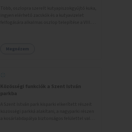
Több, oszlopra szerelt kutyapiszokgyűjtő kuka,
ingyen elérhető zacskók és a kutyavizelet
felfogására alkalmas oszlop telepítése a VIII.
kerületben a Magdolnanegyed és a
Palotanegyed néhány pontján, pilot jelleggel.
Megnézem
Közösségi funkciók a Szent István
parkba
A Szent István park kisparki elkerített részeit
közösségi parkká alakítani, a nagyparki részen
a kosárlabdapálya biztonságos felülettel való
burkolása.