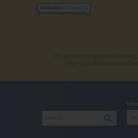
Itt láthatod a nyertes ötleteke
Főpolgármesteri Hivatal meg
Idős