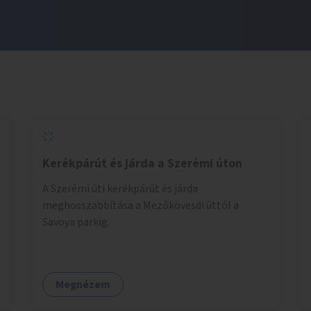
Kerékpárút és járda a Szerémi úton
A Szerémi úti kerékpárút és járda
meghosszabbítása a Mezőkövesdi úttól a
Savoya parkig.
Megnézem