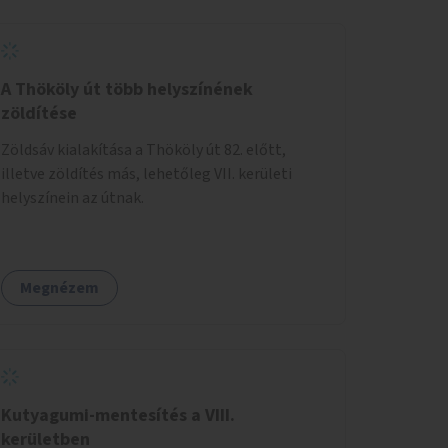
A Thököly út több helyszínének
zöldítése
Zöldsáv kialakítása a Thököly út 82. előtt,
illetve zöldítés más, lehetőleg VII. kerületi
helyszínein az útnak.
Megnézem
Kutyagumi-mentesítés a VIII.
kerületben