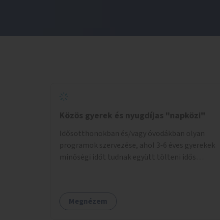
Közös gyerek és nyugdíjas "napközi"
Idősotthonokban és/vagy óvodákban olyan
programok szervezése, ahol 3-6 éves gyerekek
minőségi időt tudnak együtt tölteni idős
emberekkel, akik társaságra, beszélgetésre
vágynak.
Megnézem