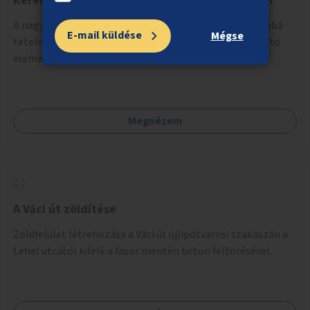
Kerékpáros biztonság növelése a Nagykörúton
A nagykörúti kerékpáros infrastruktúra biztonságosabbá
E-mail küldése
Mégse
tétele különböző eszközökkel, például fizikai elválasztó
elemekkel.
Megnézem
A Váci út zöldítése
Zöldfelület létrehozása a Váci út újlipótvárosi szakaszán a
Lehel utcától kifelé a fasor mentén beton feltörésével.