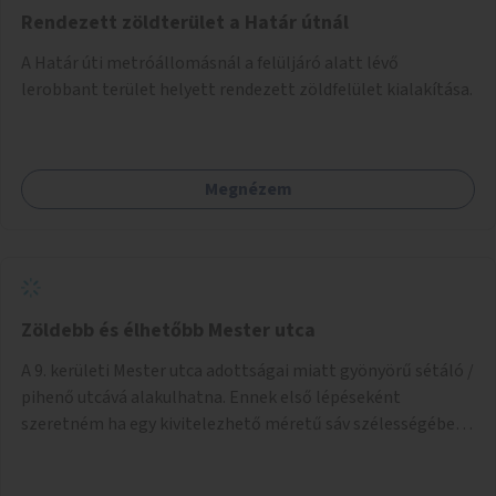
Rendezett zöldterület a Határ útnál
A Határ úti metróállomásnál a felüljáró alatt lévő
lerobbant terület helyett rendezett zöldfelület kialakítása.
Megnézem
Zöldebb és élhetőbb Mester utca
A 9. kerületi Mester utca adottságai miatt gyönyörű sétáló /
pihenő utcává alakulhatna. Ennek első lépéseként
szeretném ha egy kivitelezhető méretű sáv szélességében
a beton helyén ládás, vagy a földbe ültetett növényzet
lenne, praktikusan a járda és az autós sáv találkozásánál, a