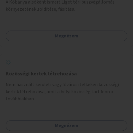
A Kőbánya alsóként ismert Liget téri buszvégállomás
környezetének zöldítése, fásítása.
Megnézem
Közösségi kertek létrehozása
Nem használt kerületi vagy fővárosi telkeken közösségi
kertek létrehozása, amit a helyi közösség tart fenn a
továbbiakban.
Megnézem