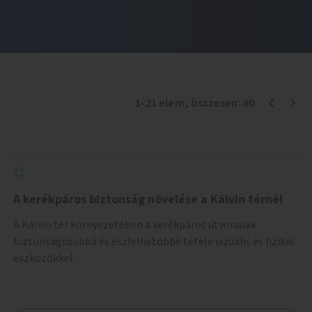
1
-
21
elem
, összesen:
80
A kerékpáros biztonság növelése a Kálvin térnél
A Kálvin tér környezetében a kerékpáros útvonalak
biztonságosabbá és észlelhetőbbé tétele vizuális és fizikai
eszközökkel.