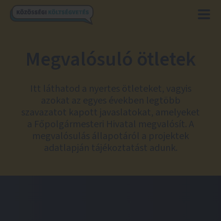
Megvalósuló ötletek
Itt láthatod a nyertes ötleteket, vagyis
azokat az egyes években legtöbb
szavazatot kapott javaslatokat, amelyeket
a Főpolgármesteri Hivatal megvalósít. A
megvalósulás állapotáról a projektek
adatlapján tájékoztatást adunk.