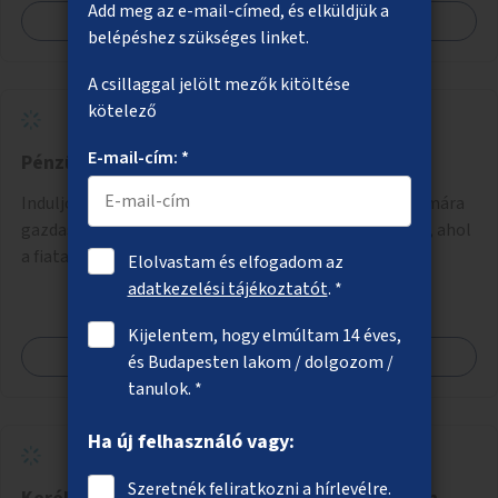
Add meg az e-mail-címed, és elküldjük a
Megnézem
belépéshez szükséges linket.
A csillaggal jelölt mezők kitöltése
kötelező
E-mail-cím: *
Pénzügyi ismeretek iskolásoknak
Induljon interaktív beszélgetéssorozat iskolások számára
gazdasági szakemberek és közgazdászok vezetésével, ahol
a fiatalok a pénzügyi-gazdasági alapismeretekkel
Elolvastam és elfogadom az
kapcsolatban tájékozódhatnak. A program többalkalmas
adatkezelési tájékoztatót
. *
lenne, heti rendszerességgel tartanák iskolai csoportok
Kijelentem, hogy elmúltam 14 éves,
számára, önkormányzati intézményben vagy külső
Megnézem
és Budapesten lakom / dolgozom /
helyszínen iskolai együttműködéssel. A szervezést az
tanulok. *
Önkormányzat koordinálná, a tematikát a szakemberek
alakítanák ki, külön figyelmet fordítva a hátrányos helyzetű
Ha új felhasználó vagy:
gyerekek bevonására is. A program pilot jelleggel indulna,
több korosztály számára.
Szeretnék feliratkozni a hírlevélre.