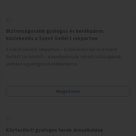
Biztonságosabb gyalogos és kerékpáros
közlekedés a Szent Gellért rakparton
A Szent Gellért rakparton – a Döbrentei tér és a Szent
Gellért tér között – a kerékpározás infrastruktúrájának
javítása a gyalogosok érdekében is.
Megnézem
Közterületi gyalogos terek árnyékolása