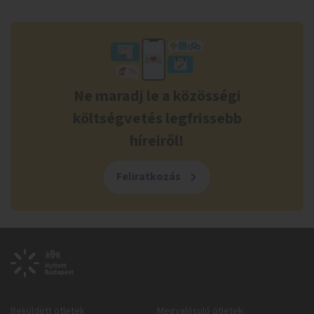
Ne maradj le a közösségi
költségvetés legfrissebb
híreiről!
Feliratkozás
Beküldött ötletek
Megvalósuló ötletek