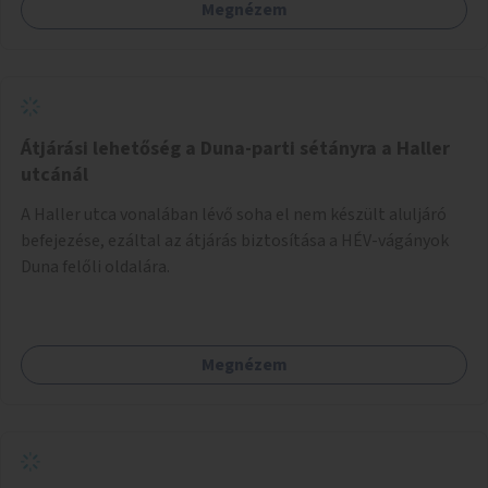
Megnézem
sziget északi felén, ahol jelenleg egyetlen asztal sem
található.
Átjárási lehetőség a Duna-parti sétányra a Haller
utcánál
A Haller utca vonalában lévő soha el nem készült aluljáró
befejezése, ezáltal az átjárás biztosítása a HÉV-vágányok
Duna felőli oldalára.
Megnézem