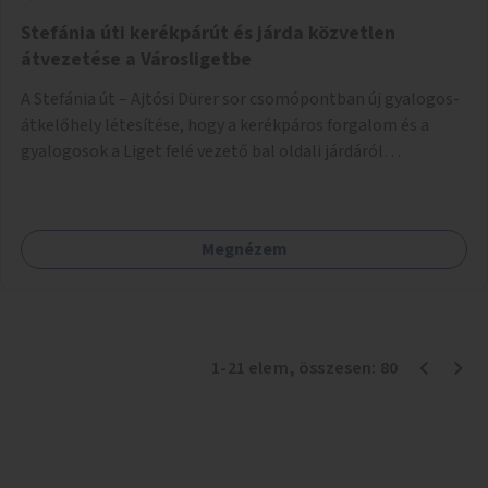
Stefánia úti kerékpárút és járda közvetlen
átvezetése a Városligetbe
A Stefánia út – Ajtósi Dürer sor csomópontban új gyalogos-
átkelőhely létesítése, hogy a kerékpáros forgalom és a
gyalogosok a Liget felé vezető bal oldali járdáról
közvetlenül átkelhessenek a Városligetbe.
Megnézem
1
-
21
elem
, összesen:
80