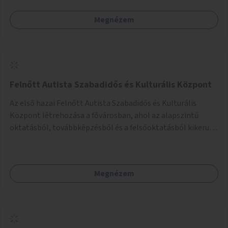
vagy akár egyes egyirányú utcák megnyitását
Megnézem
szembeforgalmú kerékpározásra.
Felnőtt Autista Szabadidős és Kulturális Központ
Az első hazai Felnőtt Autista Szabadidős és Kulturális
Központ létrehozása a fővárosban, ahol az alapszintű
oktatásból, továbbképzésből és a felsőoktatásból kikerülő
autista fiatalok élethosszig tartó támogatásra és
közösségekre találhatnak.
Megnézem