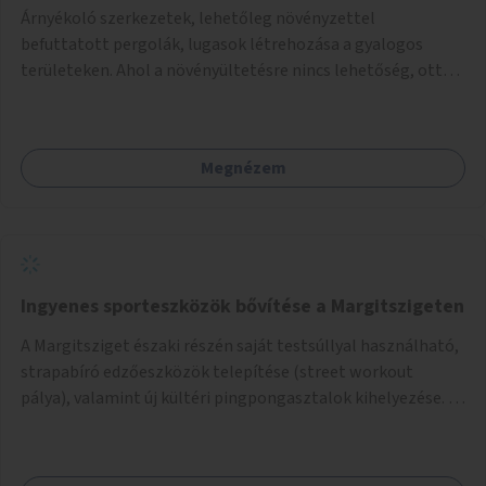
Árnyékoló szerkezetek, lehetőleg növényzettel
befuttatott pergolák, lugasok létrehozása a gyalogos
területeken. Ahol a növényültetésre nincs lehetőség, ott
akár dézsából felfutó futónövényzet alkalmazása, legvégső
megoldásként napvitorlák felszerelése.
Megnézem
Ingyenes sporteszközök bővítése a Margitszigeten
A Margitsziget északi részén saját testsúllyal használható,
strapabíró edzőeszközök telepítése (street workout
pálya), valamint új kültéri pingpongasztalok kihelyezése. A
meglévő fitneszterület jelenleg alig felszerelt, így
kihasználatlan. A pingpongasztalok telepítésével egy
népszerű, ingyenes sportolási lehetőség válna elérhetővé a