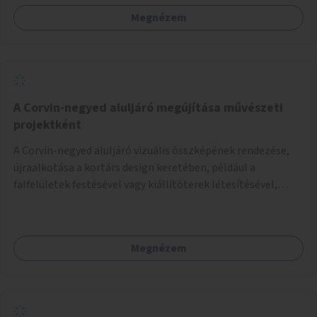
platán fák között. A lakók, boltok és vendéglátó helyek
Megnézem
együttműködését kérnénk abban, hogy ez a zöld sáv ne
pusztuljon ki, és megtartsa azt a jó hangulatot, amiből már
könnyebb lesz elképzelni a következő lépést egészen
addig, amíg komolyabb forgalomcsillapítások és zöldítések
nem létesülnek a Mester utcában.
A Corvin-negyed aluljáró megújítása művészeti
projektként
A Corvin-negyed aluljáró vizuális összképének rendezése,
újraalkotása a kortárs design keretében, például a
falfelületek festésével vagy kiállítóterek létesítésével,
amelyekben kortárs designerek, művészek, tervezők
alkotásai, termékei jelenhetnének meg alkalmat adva a
bemutatkozásra, szélesebb körben való ismertségre.
Megnézem