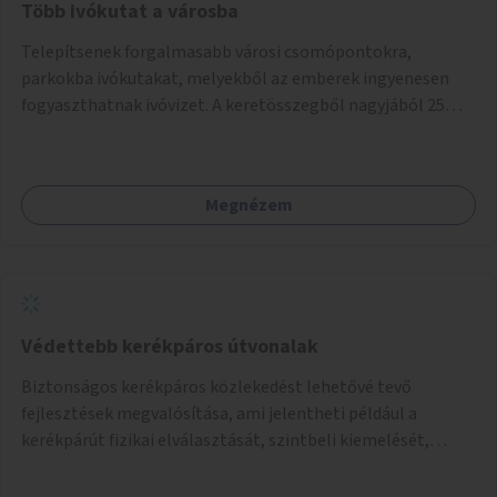
Több ivókutat a városba
Telepítsenek forgalmasabb városi csomópontokra,
parkokba ivókutakat, melyekből az emberek ingyenesen
fogyaszthatnak ivóvizet. A keretösszegből nagyjából 25
ivókút telepítése lehetséges.
Megnézem
Védettebb kerékpáros útvonalak
Biztonságos kerékpáros közlekedést lehetővé tevő
fejlesztések megvalósítása, ami jelentheti például a
kerékpárút fizikai elválasztását, szintbeli kiemelését,
optikai jelölését, az indirekt balra kanyarodási lehetőség
jelölését – különösen a veszélyesebb kereszteződésekben,