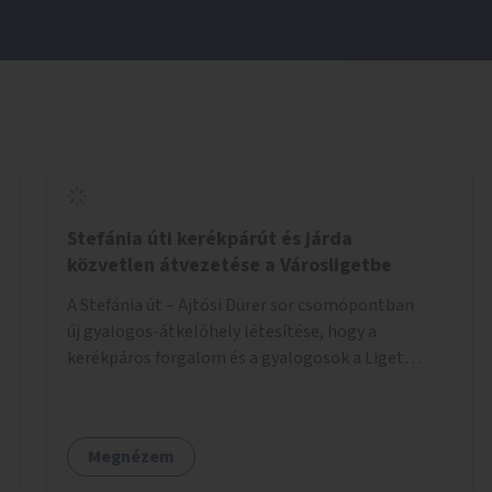
Stefánia úti kerékpárút és járda
közvetlen átvezetése a Városligetbe
A Stefánia út – Ajtósi Dürer sor csomópontban
új gyalogos-átkelőhely létesítése, hogy a
kerékpáros forgalom és a gyalogosok a Liget
felé vezető bal oldali járdáról közvetlenül
átkelhessenek a Városligetbe.
Megnézem