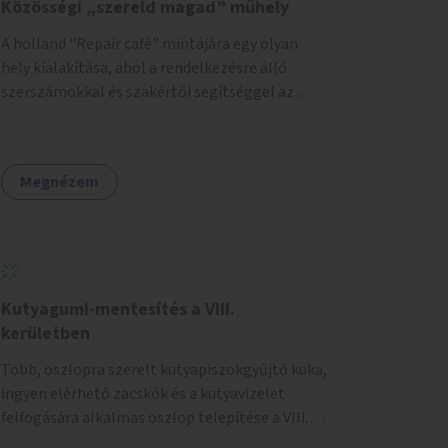
Közösségi „szereld magad” műhely
A holland "Repair café" mintájára egy olyan
hely kialakítása, ahol a rendelkezésre álló
szerszámokkal és szakértői segítséggel az
ember maga megjavíthat elromlott tárgyakat.
A műhely egyben találkozóhely is, lehetőség
arra, hogy a közösség tagjai is segítsenek
Megnézem
egymásnak, megosszák tudásukat.
Kutyagumi-mentesítés a VIII.
kerületben
Több, oszlopra szerelt kutyapiszokgyűjtő kuka,
ingyen elérhető zacskók és a kutyavizelet
felfogására alkalmas oszlop telepítése a VIII.
kerületben a Magdolnanegyed és a