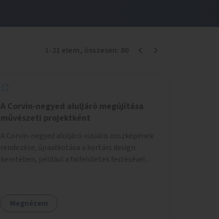
1
-
21
elem
, összesen:
80
A Corvin-negyed aluljáró megújítása
művészeti projektként
A Corvin-negyed aluljáró vizuális összképének
rendezése, újraalkotása a kortárs design
keretében, például a falfelületek festésével
vagy kiállítóterek létesítésével, amelyekben
kortárs designerek, művészek, tervezők
alkotásai, termékei jelenhetnének meg
Megnézem
alkalmat adva a bemutatkozásra, szélesebb
körben való ismertségre.