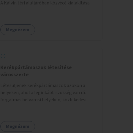
A Kálvin téri aluljáróban közvécé kialakítása.
Megnézem
Kerékpártámaszok létesítése
városszerte
Létesüljenek kerékpártámaszok azokon a
helyeken, ahol a leginkább szükség van rá:
forgalmas belvárosi helyeken, közlekedési
csomópontokban, közintézmények, boltok
előtt.
Megnézem