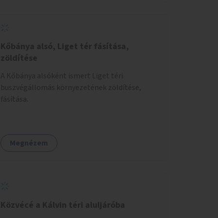
Kőbánya alsó, Liget tér fásítása,
zöldítése
A Kőbánya alsóként ismert Liget téri
buszvégállomás környezetének zöldítése,
fásítása.
Megnézem
Közvécé a Kálvin téri aluljáróba