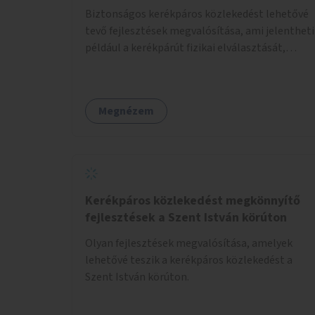
Biztonságos kerékpáros közlekedést lehetővé
tevő fejlesztések megvalósítása, ami jelentheti
például a kerékpárút fizikai elválasztását,
szintbeli kiemelését, optikai jelölését, az
indirekt balra kanyarodási lehetőség jelölését –
különösen a veszélyesebb kereszteződésekben,
Megnézem
vagy akár egyes egyirányú utcák megnyitását
szembeforgalmú kerékpározásra.
Kerékpáros közlekedést megkönnyítő
fejlesztések a Szent István körúton
Olyan fejlesztések megvalósítása, amelyek
lehetővé teszik a kerékpáros közlekedést a
Szent István körúton.