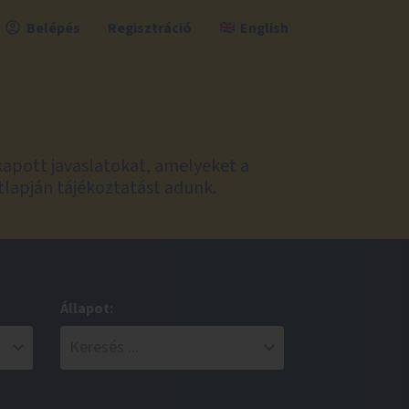
Belépés
Regisztráció
English
kapott javaslatokat, amelyeket a
tlapján tájékoztatást adunk.
Állapot: