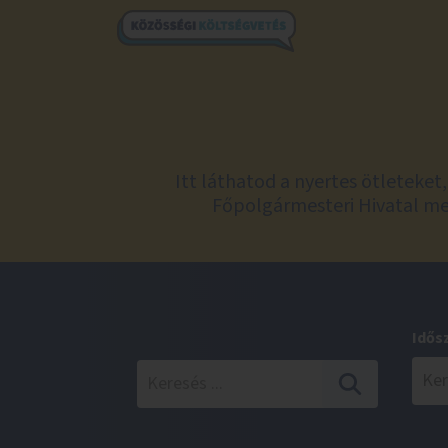
Itt láthatod a nyertes ötleteke
Főpolgármesteri Hivatal meg
Idős