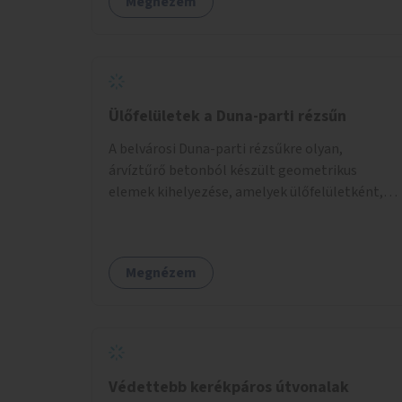
Megnézem
Ülőfelületek a Duna-parti rézsűn
A belvárosi Duna-parti rézsűkre olyan,
árvíztűrő betonból készült geometrikus
elemek kihelyezése, amelyek ülőfelületként,
asztalként és lépcsőként is – valamint néhány
esetben extra funkcióval (kutyaitató, grill) –
használhatók. Civilek bevonása a fenntartásba.
Megnézem
Védettebb kerékpáros útvonalak