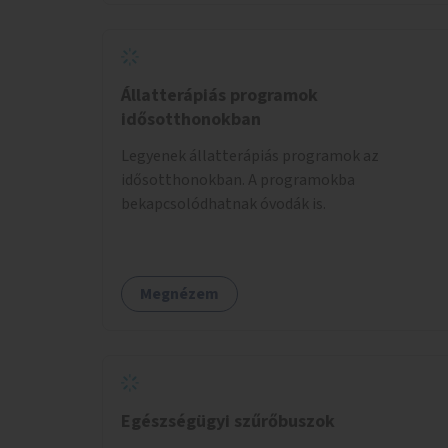
Állatterápiás programok
idősotthonokban
Legyenek állatterápiás programok az
idősotthonokban. A programokba
bekapcsolódhatnak óvodák is.
Megnézem
Egészségügyi szűrőbuszok