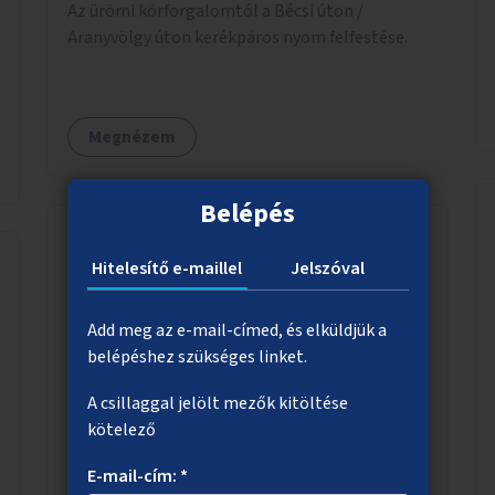
Az ürömi körforgalomtól a Bécsi úton /
Aranyvölgy úton kerékpáros nyom felfestése.
Megnézem
Belépés
Hitelesítő e-maillel
Jelszóval
Közös gyerek és nyugdíjas "napközi"
Idősotthonokban és/vagy óvodákban olyan
Add meg az e-mail-címed, és elküldjük a
programok szervezése, ahol 3-6 éves gyerekek
belépéshez szükséges linket.
minőségi időt tudnak együtt tölteni idős
emberekkel, akik társaságra, beszélgetésre
A csillaggal jelölt mezők kitöltése
vágynak.
kötelező
Megnézem
E-mail-cím: *