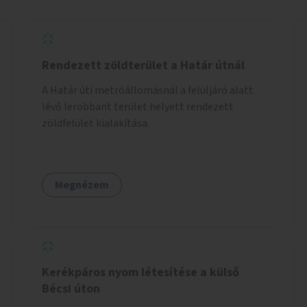
Rendezett zöldterület a Határ útnál
A Határ úti metróállomásnál a felüljáró alatt
lévő lerobbant terület helyett rendezett
zöldfelület kialakítása.
Megnézem
Kerékpáros nyom létesítése a külső
Bécsi úton