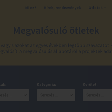
Mi ez?
Hírek, rendezvények
Ötletek
Megvalósuló ötletek
t, vagyis azokat az egyes években legtöbb szavazatot 
valósít. A megvalósulás állapotáról a projektek ada
zak:
Kategória:
Kerület: