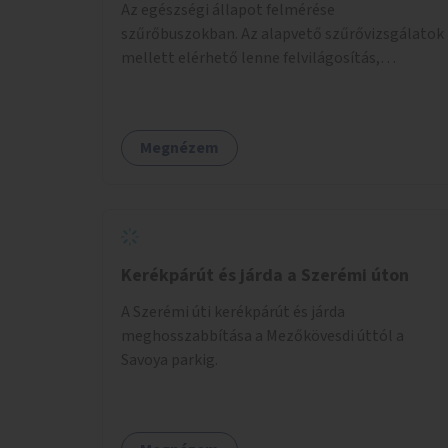
Az egészségi állapot felmérése
szűrőbuszokban. Az alapvető szűrővizsgálatok
mellett elérhető lenne felvilágosítás,
egészségügyi tanácsadás, a szexuális úton
terjedő betegségek szűrése és a
szenvedélybetegek támogatása.
Megnézem
Kerékpárút és járda a Szerémi úton
A Szerémi úti kerékpárút és járda
meghosszabbítása a Mezőkövesdi úttól a
Savoya parkig.