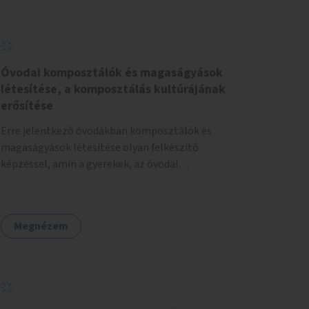
Óvodai komposztálók és magaságyások
létesítése, a komposztálás kultúrájának
erősítése
Erre jelentkező óvodákban komposztálók és
magaságyások létesítése olyan felkészítő
képzéssel, amin a gyerekek, az óvodai
pedagógusok és a szülők is részt vehetnek.
Megnézem