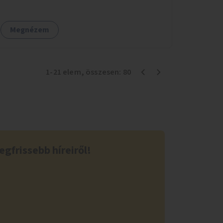
Palotanegyed néhány pontján, pilot jelleggel.
Megnézem
1
-
21
elem
, összesen:
80
egfrissebb híreiről!