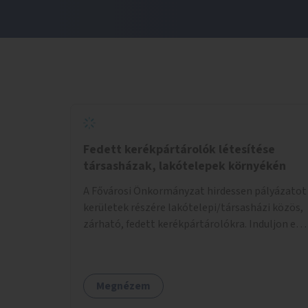
Fedett kerékpártárolók létesítése
társasházak, lakótelepek környékén
A Fővárosi Önkormányzat hirdessen pályázatot
kerületek részére lakótelepi/társasházi közös,
zárható, fedett kerékpártárolókra. Induljon egy
mintaprojekt, amelynek alapján fel lehet
mérni, milyen feladatokkal jár a kerület
számára az üzemeltetés.
Megnézem