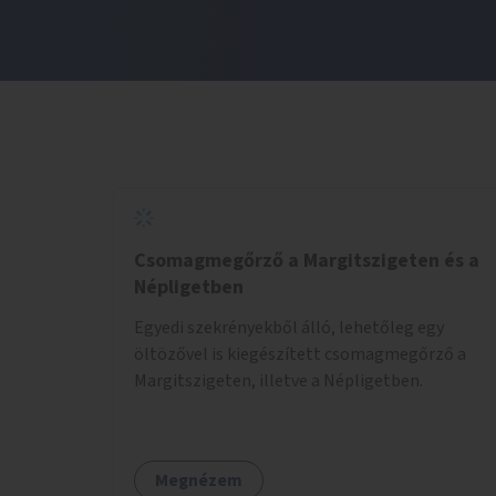
Csomagmegőrző a Margitszigeten és a
Népligetben
Egyedi szekrényekből álló, lehetőleg egy
öltözővel is kiegészített csomagmegőrző a
Margitszigeten, illetve a Népligetben.
Megnézem