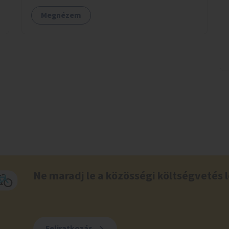
és közösségekre találhatnak.
Megnézem
Ne maradj le a közösségi költségvetés l
Feliratkozás