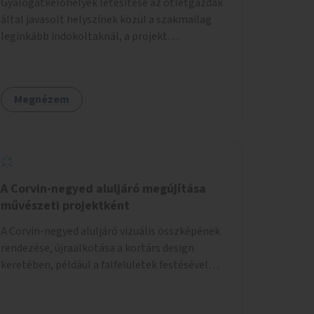
Gyalogátkelőhelyek létesítése az ötletgazdák
által javasolt helyszínek közül a szakmailag
leginkább indokoltaknál, a projekt
költségkeretéből.
Megnézem
A Corvin-negyed aluljáró megújítása
művészeti projektként
A Corvin-negyed aluljáró vizuális összképének
rendezése, újraalkotása a kortárs design
keretében, például a falfelületek festésével
vagy kiállítóterek létesítésével, amelyekben
kortárs designerek, művészek, tervezők