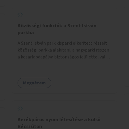
Közösségi funkciók a Szent István
parkba
A Szent István park kisparki elkerített részeit
közösségi parkká alakítani, a nagyparki részen
a kosárlabdapálya biztonságos felülettel való
burkolása.
Megnézem
Kerékpáros nyom létesítése a külső
Bécsi úton