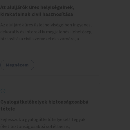
Az aluljárók üres helyiségeinek,
kirakatainak civil hasznosítása
Az aluljárók üres üzlethelyiségeiben ingyenes,
dekoratív és interaktív megjelenési lehetőség
biztosítása civil szervezetek számára, a
társadalmi felelősségvállalás jegyében. A cél,
hogy közérdekű, segítő tevékenységeket
mutassanak be látványos, gondolatébresztő
Megnézem
formában, például rajzokkal, kérdésekkel,
üzenetküldési lehetőséggel vagy
akciónapokkal – bérleti és közüzemi díjak
nélkül, a jelenlegi elhanyagolt állapot helyett.
Gyalogátkelőhelyek biztonságosabbá
tétele
Fejlesszük a gyalogátkelőhelyeket! Tegyük
őket biztonságosabbá sötétben is,