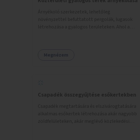
Közterületi gyalogos terek árnyékolása
Árnyékoló szerkezetek, lehetőleg
növényzettel befuttatott pergolák, lugasok
létrehozása a gyalogos területeken. Ahol a
növényültetésre nincs lehetőség, ott akár
dézsából felfutó futónövényzet alkalmazása,
legvégső megoldásként napvitorlák
Megnézem
felszerelése.
Csapadék összegyűjtése esőkertekben
Csapadék megtartására és elszivárogtatására
alkalmas esőkertek létrehozása akár nagyobb
zöldfelületeken, akár meglévő közlekedési
területek helyén.