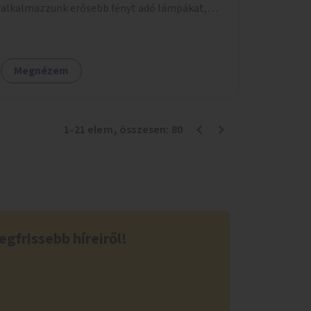
alkalmazzunk erősebb fényt adó lámpákat,
helyezzünk ki hangjelzést adó készülékeket és
taktilis jelzéseket a vakok és gyengénlátók
számára.
Megnézem
1
-
21
elem
, összesen:
80
egfrissebb híreiről!