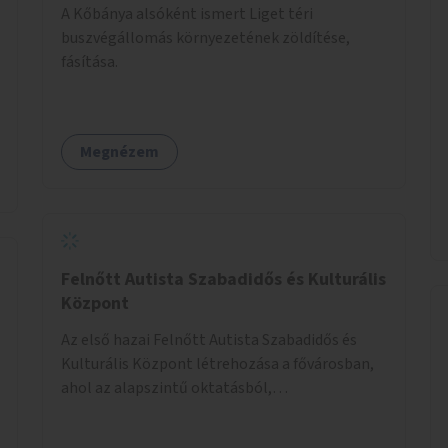
A Kőbánya alsóként ismert Liget téri
buszvégállomás környezetének zöldítése,
fásítása.
Megnézem
Felnőtt Autista Szabadidős és Kulturális
Központ
Az első hazai Felnőtt Autista Szabadidős és
Kulturális Központ létrehozása a fővárosban,
ahol az alapszintű oktatásból,
továbbképzésből és a felsőoktatásból kikerülő
autista fiatalok élethosszig tartó támogatásra