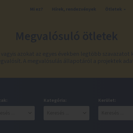
Mi ez?
Hírek, rendezvények
Ötletek
Megvalósuló ötletek
t, vagyis azokat az egyes években legtöbb szavazatot 
valósít. A megvalósulás állapotáról a projektek ada
zak:
Kategória:
Kerület: