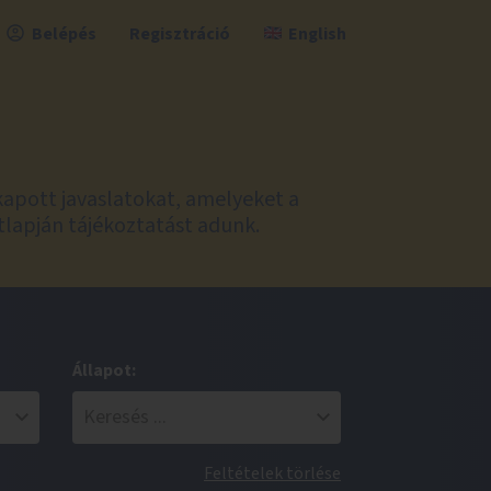
Belépés
Regisztráció
English
kapott javaslatokat, amelyeket a
tlapján tájékoztatást adunk.
Állapot:
Feltételek törlése