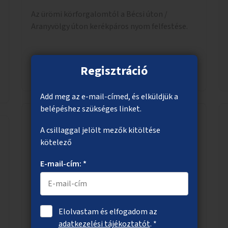
Az ürömi körforgalomtól a Bécsi úton /
Aranyvölgy úton kerékpáros nyom felfestése.
Regisztráció
Megnézem
Add meg az e-mail-címed, és elküldjük a
belépéshez szükséges linket.
A csillaggal jelölt mezők kitöltése
Ülőfelületek a Duna-parti rézsűn
kötelező
A belvárosi Duna-parti rézsűkre olyan,
E-mail-cím: *
árvíztűrő betonból készült geometrikus
elemek kihelyezése, amelyek ülőfelületként,
asztalként és lépcsőként is – valamint néhány
esetben extra funkcióval (kutyaitató, grill) –
Elolvastam és elfogadom az
használhatók. Civilek bevonása a fenntartásba.
adatkezelési tájékoztatót
. *
Megnézem