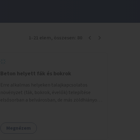
1
-
21
elem
, összesen:
80
Beton helyett fák és bokrok
Erre alkalmas helyeken talajkapcsolatos
növényzet (fák, bokrok, évelők) telepítése
elsősorban a belvárosban, de más zöldhiányos
városrészekben is.
Megnézem