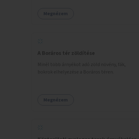
Palotanegyed néhány pontján, pilot jelleggel.
Megnézem
A Boráros tér zöldítése
Minél több árnyékot adó zöld növény, fák,
bokrok elhelyezése a Boráros téren.
Megnézem