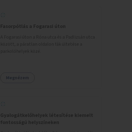
Fasorpótlás a Fogarasi úton
A Fogarasi úton a Róna utca és a Padlizsán utca
között, a páratlan oldalon fák ültetése a
parkolóhelyek közé.
Megnézem
Gyalogátkelőhelyek létesítése kiemelt
fontosságú helyszíneken