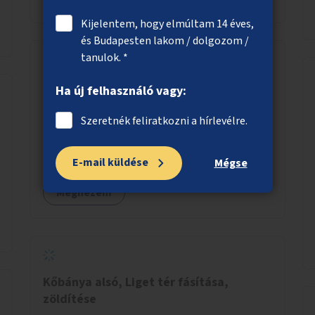
Kijelentem, hogy elmúltam 14 éves,
és Budapesten lakom / dolgozom /
tanulok. *
Esőkertek a városban
Ha új felhasználó vagy:
A csapadék megtartására alkalmas esőkertek
Szeretnék feliratkozni a hírlevélre.
létrehozása jelenleg burkolt területek helyén.
E-mail küldése
Mégse
Megnézem
Kőbánya alsó, Liget tér fásítása,
zöldítése