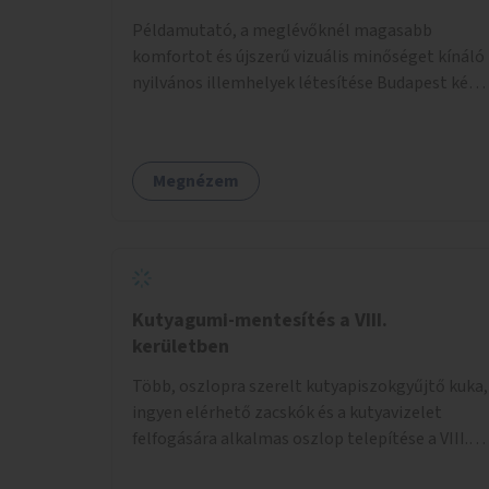
Példamutató, a meglévőknél magasabb
komfortot és újszerű vizuális minőséget kínáló
nyilvános illemhelyek létesítése Budapest két
pontján. Extrák: Elektronikus, okos fizetési
lehetőség vagy ingyenesség; újszerű
fenntartási konstrukció kidolgozása; egyéb
Megnézem
kapcsolt szolgáltatások (pl. ivókút,
telefontöltés).
Kutyagumi-mentesítés a VIII.
kerületben
Több, oszlopra szerelt kutyapiszokgyűjtő kuka,
ingyen elérhető zacskók és a kutyavizelet
felfogására alkalmas oszlop telepítése a VIII.
kerületben a Magdolnanegyed és a