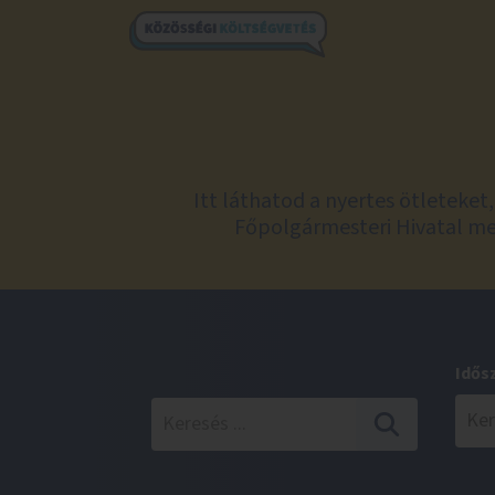
Itt láthatod a nyertes ötleteke
Főpolgármesteri Hivatal meg
Idős