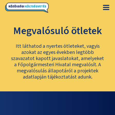
Megvalósuló ötletek
Itt láthatod a nyertes ötleteket, vagyis
azokat az egyes években legtöbb
szavazatot kapott javaslatokat, amelyeket
a Főpolgármesteri Hivatal megvalósít. A
megvalósulás állapotáról a projektek
adatlapján tájékoztatást adunk.