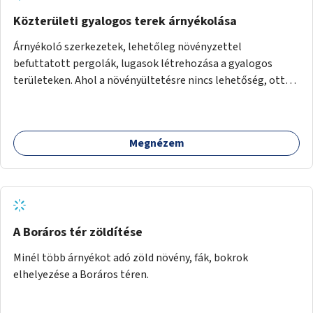
Közterületi gyalogos terek árnyékolása
Árnyékoló szerkezetek, lehetőleg növényzettel
befuttatott pergolák, lugasok létrehozása a gyalogos
területeken. Ahol a növényültetésre nincs lehetőség, ott
akár dézsából felfutó futónövényzet alkalmazása, legvégső
megoldásként napvitorlák felszerelése.
Megnézem
A Boráros tér zöldítése
Minél több árnyékot adó zöld növény, fák, bokrok
elhelyezése a Boráros téren.