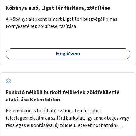
Kőbánya alsó, Liget tér fásítása, zöldítése
A Kőbánya alsóként ismert Liget téri buszvégállomás
környezetének zöldítése, fásítása.
Megnézem
Funkció nélküli burkolt felületek zöldfelületté
alakítása Kelenföldön
Kelenföldön is található számos terület, ahol
feleslegesnek tűnik a szilárd burkolat, így annak teljes vagy
részleges elbontásával új zöldfelületeket hozhatnánk
létre. Ilyenek például az Etele út 19. és Mérnök utca 32.