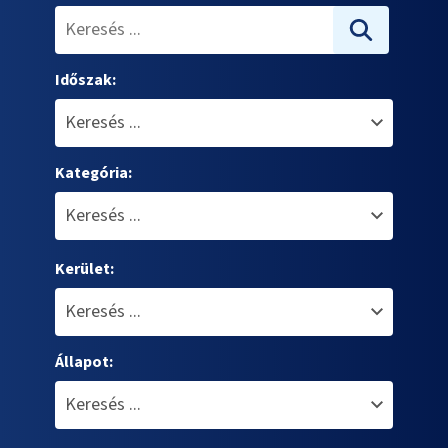
Időszak:
Kategória:
Kerület:
Állapot: