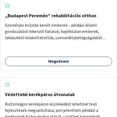
„Budapest Peremén” rehabilitációs otthon
Személyes krízisbe került emberek – például állami
gondozásból kikerülő fiatalok, hajléktalan emberek,
lakásukból kilakoltatottak, szenvedélybetegségükből
kijönni szándékozók – számára rehabilitációs otthon
megteremtése Budapest valamely peremkerületén,
civil/szakmai szervezeti háttérrel. A program a közvetlen
Megnézem
segítségen, biztonságnyújtáson kívül gazdálkodásba is
bevonja az ott lévő személyeket, és egyben a
környezettudatos és fenntartható élettel kapcsolatos
szemléletformálást is céljának tekinti.
Védettebb kerékpáros útvonalak
Biztonságos kerékpáros közlekedést lehetővé tevő
fejlesztések megvalósítása, ami jelentheti például a
kerékpárút fizikai elválasztását, szintbeli kiemelését,