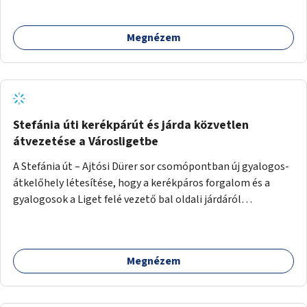
közötti, vagy a Fraknó utca 22/b és a Bártfai utca közötti
aszfaltos területek.
Megnézem
Stefánia úti kerékpárút és járda közvetlen
átvezetése a Városligetbe
A Stefánia út – Ajtósi Dürer sor csomópontban új gyalogos-
átkelőhely létesítése, hogy a kerékpáros forgalom és a
gyalogosok a Liget felé vezető bal oldali járdáról
közvetlenül átkelhessenek a Városligetbe.
Megnézem