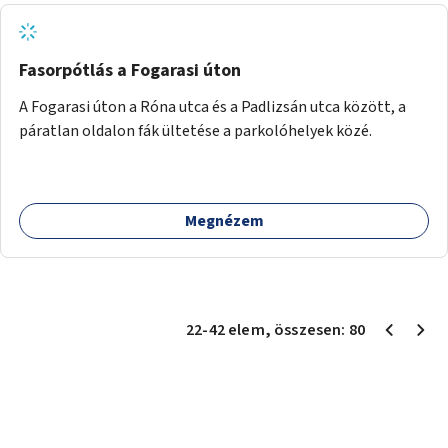
Fasorpótlás a Fogarasi úton
A Fogarasi úton a Róna utca és a Padlizsán utca között, a
páratlan oldalon fák ültetése a parkolóhelyek közé.
Megnézem
22
-
42
elem
, összesen:
80