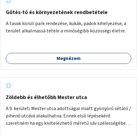
Gőtés-tó és környezetének rendbetétele
A tavak körüli park rendezése, kukák, padok kihelyezése, a
terület alkalmassá tétele a minőségibb közösségi életre.
Megnézem
Zöldebb és élhetőbb Mester utca
A 9. kerületi Mester utca adottságai miatt gyönyörű sétáló /
pihenő utcává alakulhatna. Ennek első lépéseként
szeretném ha egy kivitelezhető méretű sáv szélességében
a beton helyén ládás, vagy a földbe ültetett növényzet