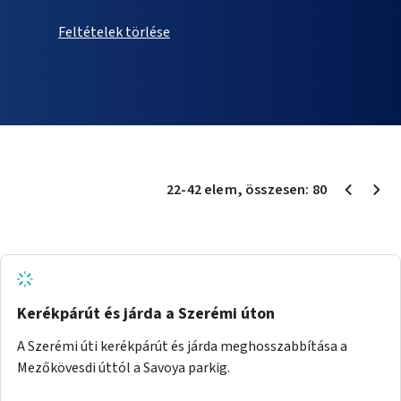
Feltételek törlése
22
-
42
elem
, összesen:
80
Kerékpárút és járda a Szerémi úton
A Szerémi úti kerékpárút és járda meghosszabbítása a
Mezőkövesdi úttól a Savoya parkig.