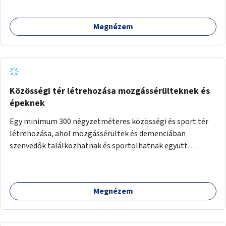
Megnézem
Közösségi tér létrehozása mozgássérülteknek és
épeknek
Egy minimum 300 négyzetméteres közösségi és sport tér
létrehozása, ahol mozgássérültek és demenciában
szenvedők találkozhatnak és sportolhatnak együtt
épekkel. Elsősorban egy pétanque pálya létrehozása lenne
célszerű, amit a legtöbb mozgásában korlátozott ember is
tud játszani, fontos, hogy a téren legyenek formájukban,
Megnézem
hangulatukban elkülönülő pontok, mezítlábas ösvények, az
egész legyen zöld és üdítő hangulatú.