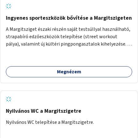
Ingyenes sporteszközök bővítése a Margitszigeten
A Margitsziget északi részén saját testsúllyal használható,
strapabíró edzőeszközök telepítése (street workout
pálya), valamint új kültéri pingpongasztalok kihelyezése. A
meglévő fitneszterület jelenleg alig felszerelt, így
kihasználatlan. A pingpongasztalok telepítésével egy
népszerű, ingyenes sportolási lehetőség válna elérhetővé a
Megnézem
sziget északi felén, ahol jelenleg egyetlen asztal sem
található.
Nyilvános WC a Margitszigetre
Nyilvános WC telepítése a Margitszigetre.