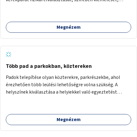
optikai jelölését, az indirekt balra kanyarodási lehetőség
jelölését – különösen a veszélyesebb kereszteződésekben,
vagy akár egyes egyirányú utcák megnyitását
Megnézem
szembeforgalmú kerékpározásra.
Több pad a parkokban, köztereken
Padok telepítése olyan közterekre, parkrészekbe, ahol
érezhetően több leülési lehetőségre volna szükség. A
helyszínek kiválasztása a helyiekkel való egyeztetést
követően történhet.
Megnézem