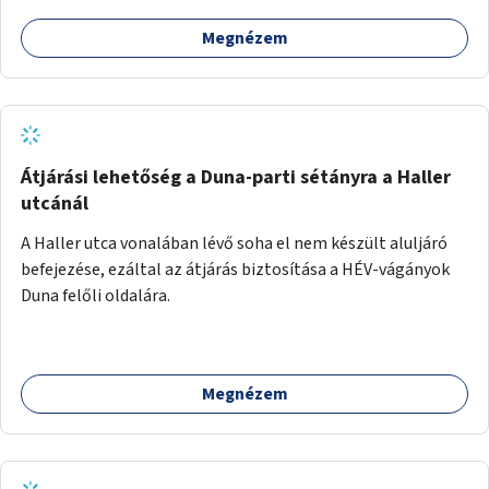
Megnézem
Átjárási lehetőség a Duna-parti sétányra a Haller
utcánál
A Haller utca vonalában lévő soha el nem készült aluljáró
befejezése, ezáltal az átjárás biztosítása a HÉV-vágányok
Duna felőli oldalára.
Megnézem