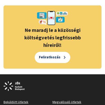
Ne maradj le a közösségi
költségvetés legfrissebb
híreiről!
Feliratkozás
Beküldött ötletek
Megvalósuló ötletek