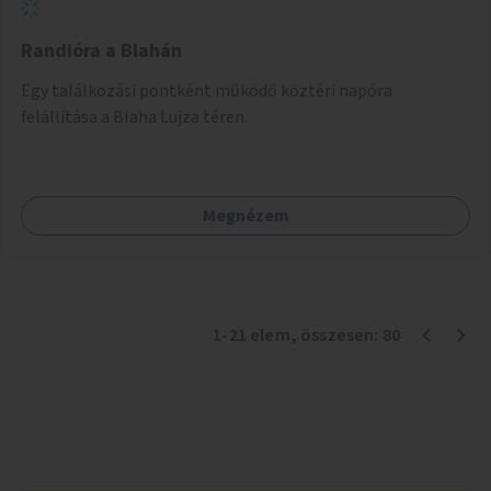
Randióra a Blahán
Egy találkozási pontként működő köztéri napóra
felállítása a Blaha Lujza téren.
Megnézem
1
-
21
elem
, összesen:
80