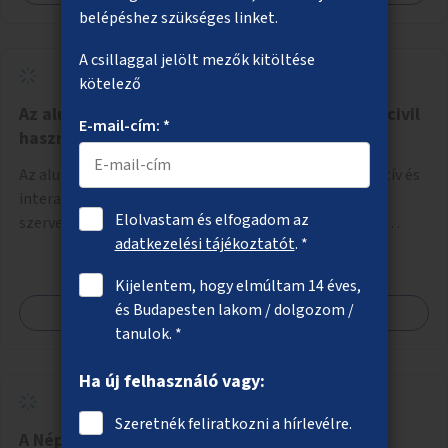
belépéshez szükséges linket.
A csillaggal jelölt mezők kitöltése
kötelező
Az aluljárók üres helyiségeinek, kirakatainak civil
E-mail-cím: *
hasznosítása
Az aluljárók üres üzlethelyiségeiben ingyenes, dekoratív és
interaktív megjelenési lehetőség biztosítása civil
Elolvastam és elfogadom az
szervezetek számára, a társadalmi felelősségvállalás
adatkezelési tájékoztatót
. *
jegyében. A cél, hogy közérdekű, segítő tevékenységeket
mutassanak be látványos, gondolatébresztő formában,
Kijelentem, hogy elmúltam 14 éves,
például rajzokkal, kérdésekkel, üzenetküldési lehetőséggel
és Budapesten lakom / dolgozom /
Megnézem
vagy akciónapokkal – bérleti és közüzemi díjak nélkül, a
tanulok. *
jelenlegi elhanyagolt állapot helyett.
Ha új felhasználó vagy:
Szeretnék feliratkozni a hírlevélre.
A Népliget gyalogos és kerékpáros elérésének