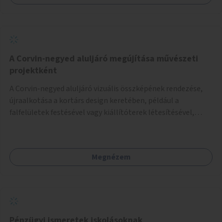
A Corvin-negyed aluljáró megújítása művészeti
projektként
A Corvin-negyed aluljáró vizuális összképének rendezése,
újraalkotása a kortárs design keretében, például a
falfelületek festésével vagy kiállítóterek létesítésével,
amelyekben kortárs designerek, művészek, tervezők
alkotásai, termékei jelenhetnének meg alkalmat adva a
bemutatkozásra, szélesebb körben való ismertségre.
Megnézem
Pénzügyi ismeretek iskolásoknak