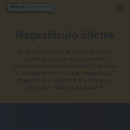
Megvalósuló ötletek
Itt láthatod a nyertes ötleteket, vagyis
azokat az egyes években legtöbb
szavazatot kapott javaslatokat, amelyeket
a Főpolgármesteri Hivatal megvalósít. A
megvalósulás állapotáról a projektek
adatlapján tájékoztatást adunk.