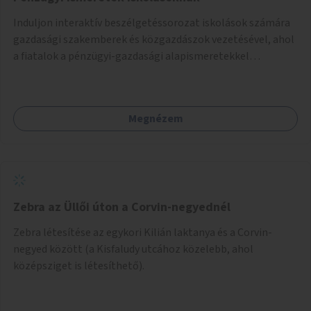
Induljon interaktív beszélgetéssorozat iskolások számára
gazdasági szakemberek és közgazdászok vezetésével, ahol
a fiatalok a pénzügyi-gazdasági alapismeretekkel
kapcsolatban tájékozódhatnak. A program többalkalmas
lenne, heti rendszerességgel tartanák iskolai csoportok
számára, önkormányzati intézményben vagy külső
Megnézem
helyszínen iskolai együttműködéssel. A szervezést az
Önkormányzat koordinálná, a tematikát a szakemberek
alakítanák ki, külön figyelmet fordítva a hátrányos helyzetű
gyerekek bevonására is. A program pilot jelleggel indulna,
több korosztály számára.
Zebra az Üllői úton a Corvin-negyednél
Zebra létesítése az egykori Kilián laktanya és a Corvin-
negyed között (a Kisfaludy utcához közelebb, ahol
középsziget is létesíthető).