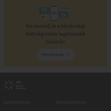
Ne maradj le a közösségi
költségvetés legfrissebb
híreiről!
Feliratkozás
Beküldött ötletek
Megvalósuló ötletek