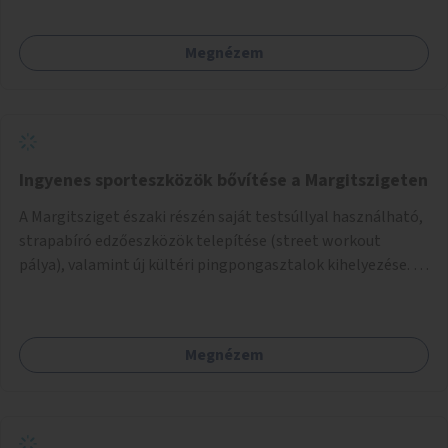
Megnézem
Ingyenes sporteszközök bővítése a Margitszigeten
A Margitsziget északi részén saját testsúllyal használható,
strapabíró edzőeszközök telepítése (street workout
pálya), valamint új kültéri pingpongasztalok kihelyezése. A
meglévő fitneszterület jelenleg alig felszerelt, így
kihasználatlan. A pingpongasztalok telepítésével egy
népszerű, ingyenes sportolási lehetőség válna elérhetővé a
Megnézem
sziget északi felén, ahol jelenleg egyetlen asztal sem
található.