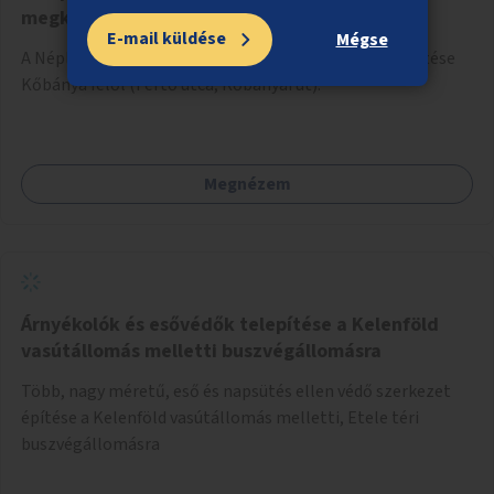
megkönnyítése
E-mail küldése
Mégse
A Népliget gyalogos és kerékpáros elérésének könnyítése
Kőbánya felől (Fertő utca, Kőbányai út).
Megnézem
Árnyékolók és esővédők telepítése a Kelenföld
vasútállomás melletti buszvégállomásra
Több, nagy méretű, eső és napsütés ellen védő szerkezet
építése a Kelenföld vasútállomás melletti, Etele téri
buszvégállomásra