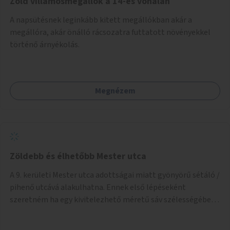
Zöld villamosmegállók a 14-es vonalán
A napsütésnek leginkább kitett megállókban akár a
megállóra, akár önálló rácsozatra futtatott növényekkel
történő árnyékolás.
Megnézem
Zöldebb és élhetőbb Mester utca
A 9. kerületi Mester utca adottságai miatt gyönyörű sétáló /
pihenő utcává alakulhatna. Ennek első lépéseként
szeretném ha egy kivitelezhető méretű sáv szélességében
a beton helyén ládás, vagy a földbe ültetett növényzet
lenne, praktikusan a járda és az autós sáv találkozásánál, a