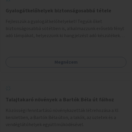
Gyalogátkelőhelyek biztonságosabbá tétele
Fejlesszük a gyalogátkelőhelyeket! Tegyük őket
biztonságosabbá sötétben is, alkalmazzunk erősebb fényt
adó lámpákat, helyezzünk ki hangjelzést adó készülékeket
és taktilis jelzéseket a vakok és gyengénlátók számára.
Megnézem
Talajtakaró növények a Bartók Béla út fáihoz
Közösségi fenntartású növénykazetták létrehozása a XI.
kerületben, a Bartók Béla úton, a lakók, az üzletek és a
vendéglátóhelyek együttműködésével.