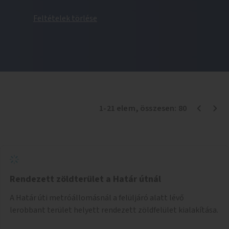
Feltételek törlése
1
-
21
elem
, összesen:
80
Rendezett zöldterület a Határ útnál
A Határ úti metróállomásnál a felüljáró alatt lévő
lerobbant terület helyett rendezett zöldfelület kialakítása.