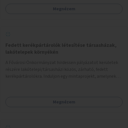
platán fák között. A lakók, boltok és vendéglátó helyek
Megnézem
együttműködését kérnénk abban, hogy ez a zöld sáv ne
pusztuljon ki, és megtartsa azt a jó hangulatot, amiből már
könnyebb lesz elképzelni a következő lépést egészen
addig, amíg komolyabb forgalomcsillapítások és zöldítések
nem létesülnek a Mester utcában.
Fedett kerékpártárolók létesítése társasházak,
lakótelepek környékén
A Fővárosi Önkormányzat hirdessen pályázatot kerületek
részére lakótelepi/társasházi közös, zárható, fedett
kerékpártárolókra. Induljon egy mintaprojekt, amelynek
alapján fel lehet mérni, milyen feladatokkal jár a kerület
számára az üzemeltetés.
Megnézem