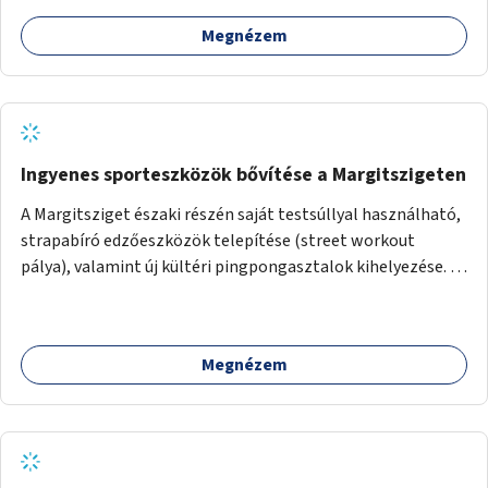
egymásnak, megosszák tudásukat.
Megnézem
Ingyenes sporteszközök bővítése a Margitszigeten
A Margitsziget északi részén saját testsúllyal használható,
strapabíró edzőeszközök telepítése (street workout
pálya), valamint új kültéri pingpongasztalok kihelyezése. A
meglévő fitneszterület jelenleg alig felszerelt, így
kihasználatlan. A pingpongasztalok telepítésével egy
népszerű, ingyenes sportolási lehetőség válna elérhetővé a
Megnézem
sziget északi felén, ahol jelenleg egyetlen asztal sem
található.