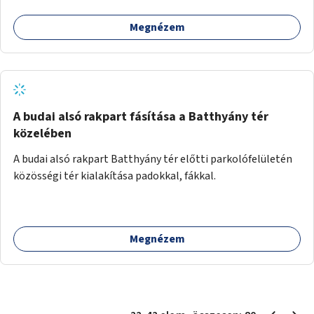
Megnézem
A budai alsó rakpart fásítása a Batthyány tér
közelében
A budai alsó rakpart Batthyány tér előtti parkolófelületén
közösségi tér kialakítása padokkal, fákkal.
Megnézem