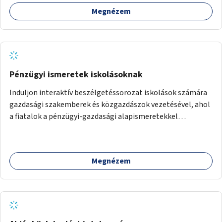
Megnézem
Pénzügyi ismeretek iskolásoknak
Induljon interaktív beszélgetéssorozat iskolások számára
gazdasági szakemberek és közgazdászok vezetésével, ahol
a fiatalok a pénzügyi-gazdasági alapismeretekkel
kapcsolatban tájékozódhatnak. A program többalkalmas
lenne, heti rendszerességgel tartanák iskolai csoportok
számára, önkormányzati intézményben vagy külső
Megnézem
helyszínen iskolai együttműködéssel. A szervezést az
Önkormányzat koordinálná, a tematikát a szakemberek
alakítanák ki, külön figyelmet fordítva a hátrányos helyzetű
gyerekek bevonására is. A program pilot jelleggel indulna,
több korosztály számára.