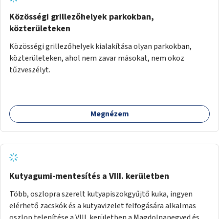
Közösségi grillezőhelyek parkokban,
közterületeken
Közösségi grillezőhelyek kialakítása olyan parkokban,
közterületeken, ahol nem zavar másokat, nem okoz
tűzveszélyt.
Megnézem
Kutyagumi-mentesítés a VIII. kerületben
Több, oszlopra szerelt kutyapiszokgyűjtő kuka, ingyen
elérhető zacskók és a kutyavizelet felfogására alkalmas
oszlop telepítése a VIII. kerületben a Magdolnanegyed és a