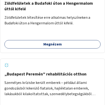
Zöldfelületek a Budafoki úton a Hengermalom
úttól kifelé
Zöldfelületek létesítése erre alkalmas helyszíneken a
Budafoki úton a Hengermalom úttól kifelé.
Megnézem
„Budapest Peremén” rehabilitációs otthon
Személyes krízisbe került emberek – például állami
gondozásból kikerülő fiatalok, hajléktalan emberek,
lakásukból kilakoltatottak, szenvedélybetegségükből
kijönni szándékozók – számára rehabilitációs otthon