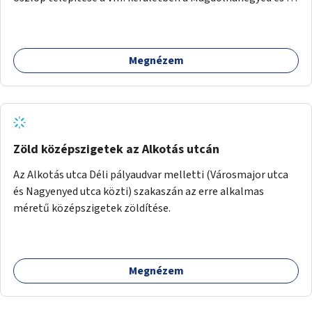
Palotanegyed néhány pontján, pilot jelleggel.
Megnézem
Zöld középszigetek az Alkotás utcán
Az Alkotás utca Déli pályaudvar melletti (Városmajor utca
és Nagyenyed utca közti) szakaszán az erre alkalmas
méretű középszigetek zöldítése.
Megnézem