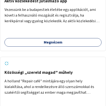
Aktív közlekedést jutalmazó app
Vezessünk be a budapestiek életébe egy applikációt, ami
követi a felhasználó mozgását és regisztrálja, ha
kerékpárral vagy gyalog közlekedik. Az aktív közlekedési
formákat virtuálisan jutalmazza, amit az együttműködő
üzleti partnereknél kedvezményekre, ajándékokra válthat a
felhasználó.
Megnézem
Közösségi „szereld magad” műhely
A holland "Repair café" mintájára egy olyan hely
kialakítása, ahol a rendelkezésre álló szerszámokkal és
szakértői segítséggel az ember maga megjavíthat
elromlott tárgyakat. A műhely egyben találkozóhely is,
lehetőség arra, hogy a közösség tagjai is segítsenek