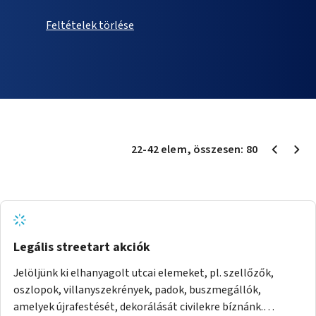
Feltételek törlése
22
-
42
elem
, összesen:
80
Legális streetart akciók
Jelöljünk ki elhanyagolt utcai elemeket, pl. szellőzők,
oszlopok, villanyszekrények, padok, buszmegállók,
amelyek újrafestését, dekorálását civilekre bíznánk.