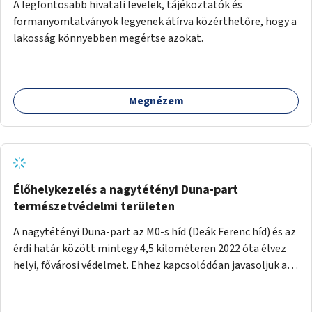
A legfontosabb hivatali levelek, tájékoztatók és
formanyomtatványok legyenek átírva közérthetőre, hogy a
lakosság könnyebben megértse azokat.
Megnézem
Élőhelykezelés a nagytétényi Duna-part
természetvédelmi területen
A nagytétényi Duna-part az M0-s híd (Deák Ferenc híd) és az
érdi határ között mintegy 4,5 kilométeren 2022 óta élvez
helyi, fővárosi védelmet. Ehhez kapcsolódóan javasoljuk a
terület élőhelykezelését, a tájidegen, invazív fajok
ritkítását, visszaszorítását.