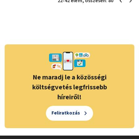
22
-
42
elem
, összesen:
80
Ne maradj le a közösségi
költségvetés legfrissebb
híreiről!
Feliratkozás