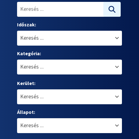
Időszak:
Kategória:
Kerület:
Állapot: