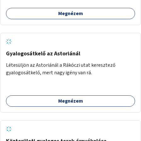
megteremtése Budapest valamely peremkerületén,
civil/szakmai szervezeti háttérrel. A program a közvetlen
Megnézem
segítségen, biztonságnyújtáson kívül gazdálkodásba is
bevonja az ott lévő személyeket, és egyben a
környezettudatos és fenntartható élettel kapcsolatos
szemléletformálást is céljának tekinti.
Gyalogosátkelő az Astoriánál
Létesüljön az Astoriánál a Rákóczi utat keresztező
gyalogosátkelő, mert nagy igény van rá.
Megnézem