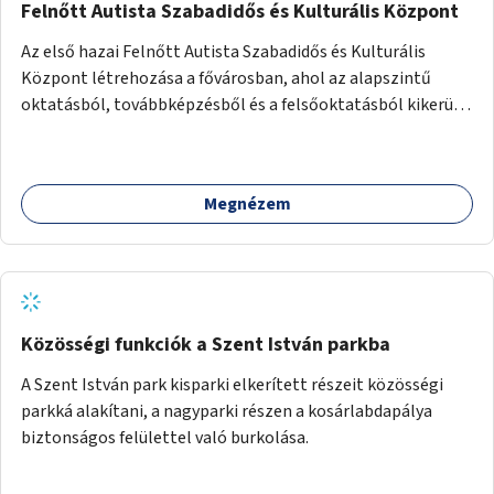
Felnőtt Autista Szabadidős és Kulturális Központ
Az első hazai Felnőtt Autista Szabadidős és Kulturális
Központ létrehozása a fővárosban, ahol az alapszintű
oktatásból, továbbképzésből és a felsőoktatásból kikerülő
autista fiatalok élethosszig tartó támogatásra és
közösségekre találhatnak.
Megnézem
Közösségi funkciók a Szent István parkba
A Szent István park kisparki elkerített részeit közösségi
parkká alakítani, a nagyparki részen a kosárlabdapálya
biztonságos felülettel való burkolása.