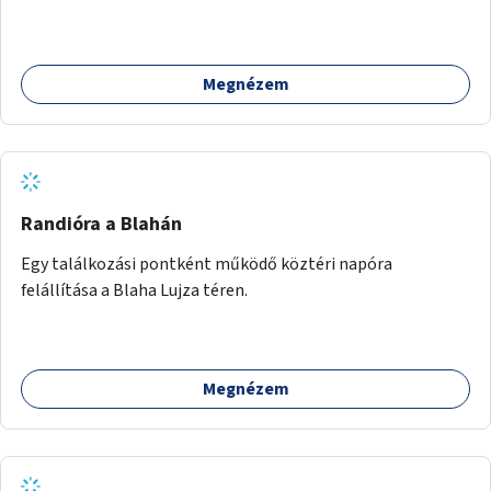
Támogassuk a közösségi alapon való megújulást a
szükséges eszközökkel.
Megnézem
Randióra a Blahán
Egy találkozási pontként működő köztéri napóra
felállítása a Blaha Lujza téren.
Megnézem