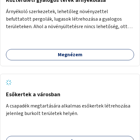
Közterületi gyalogos terek árnyékolása
Árnyékoló szerkezetek, lehetőleg növényzettel
befuttatott pergolák, lugasok létrehozása a gyalogos
területeken. Ahol a növényültetésre nincs lehetőség, ott
akár dézsából felfutó futónövényzet alkalmazása, legvégső
megoldásként napvitorlák felszerelése.
Megnézem
Esőkertek a városban
A csapadék megtartására alkalmas esőkertek létrehozása
jelenleg burkolt területek helyén.