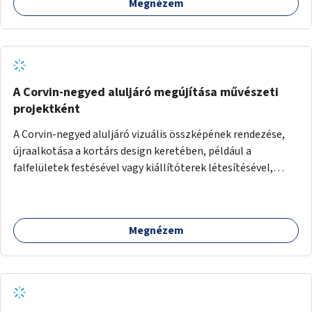
Megnézem
A Corvin-negyed aluljáró megújítása művészeti
projektként
A Corvin-negyed aluljáró vizuális összképének rendezése,
újraalkotása a kortárs design keretében, például a
falfelületek festésével vagy kiállítóterek létesítésével,
amelyekben kortárs designerek, művészek, tervezők
alkotásai, termékei jelenhetnének meg alkalmat adva a
bemutatkozásra, szélesebb körben való ismertségre.
Megnézem