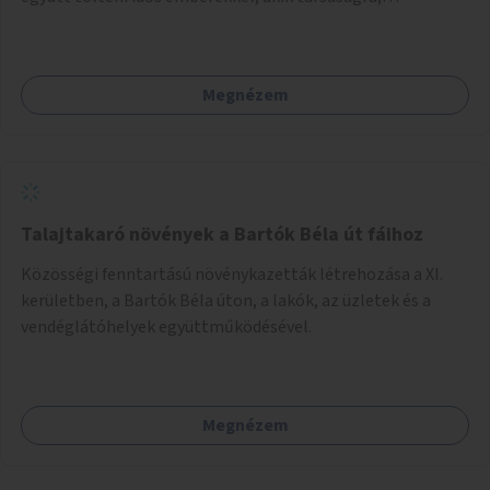
beszélgetésre vágynak.
Megnézem
Talajtakaró növények a Bartók Béla út fáihoz
Közösségi fenntartású növénykazetták létrehozása a XI.
kerületben, a Bartók Béla úton, a lakók, az üzletek és a
vendéglátóhelyek együttműködésével.
Megnézem