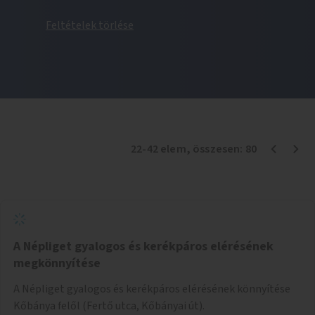
Feltételek törlése
22
-
42
elem
, összesen:
80
A Népliget gyalogos és kerékpáros elérésének
megkönnyítése
A Népliget gyalogos és kerékpáros elérésének könnyítése
Kőbánya felől (Fertő utca, Kőbányai út).