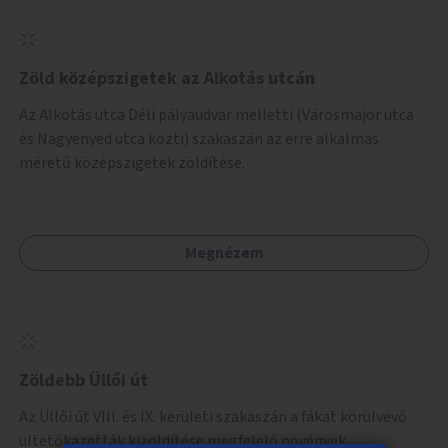
Zöld középszigetek az Alkotás utcán
Az Alkotás utca Déli pályaudvar melletti (Városmajor utca
és Nagyenyed utca közti) szakaszán az erre alkalmas
méretű középszigetek zöldítése.
Megnézem
Zöldebb Üllői út
Az Üllői út VIII. és IX. kerületi szakaszán a fákat körülvevő
ültetőkazetták kizöldítése megfelelő növények