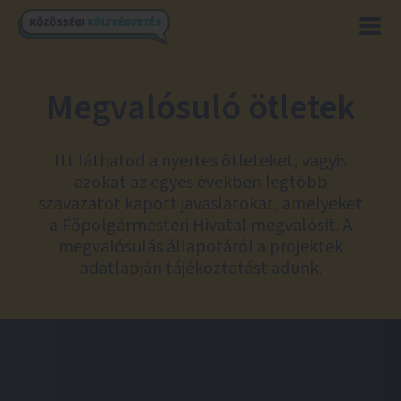
Megvalósuló ötletek
Itt láthatod a nyertes ötleteket, vagyis
azokat az egyes években legtöbb
szavazatot kapott javaslatokat, amelyeket
a Főpolgármesteri Hivatal megvalósít. A
megvalósulás állapotáról a projektek
adatlapján tájékoztatást adunk.