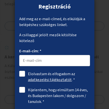
telepítésével.
Regisztráció
Add meg az e-mail-címed, és elküldjük a
belépéshez szükséges linket.
Megnézem
A csillaggal jelölt mezők kitöltése
kötelező
E-mail-cím: *
A kerékpáros biztonság növelése a Kálvin térnél
A Kálvin tér környezetében a kerékpáros útvonalak
biztonságosabbá és észlelhetőbbé tétele vizuális és fizikai
Elolvastam és elfogadom az
eszközökkel.
adatkezelési tájékoztatót
. *
Kijelentem, hogy elmúltam 14 éves,
és Budapesten lakom / dolgozom /
Megnézem
tanulok. *