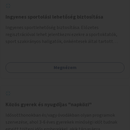
Ingyenes sportolási lehetőség biztosítása
Ingyenes sportlehetőség biztosítása. Előzetes
regisztrációval lehet jelentkezni ezekre a sportoktatók,
sport szakirányos hallgatók, önkéntesek által tartott
programokra.
Megnézem
Közös gyerek és nyugdíjas "napközi"
Idősotthonokban és/vagy óvodákban olyan programok
szervezése, ahol 3-6 éves gyerekek minőségi időt tudnak
együtt tölteni idős emberekkel, akik társaságra,