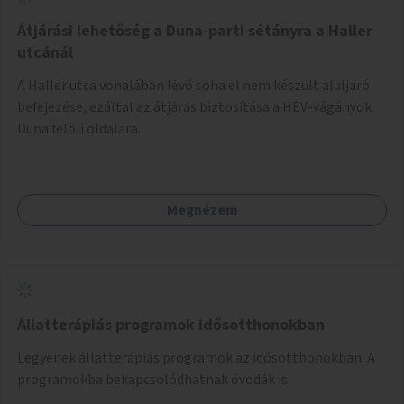
Átjárási lehetőség a Duna-parti sétányra a Haller
utcánál
A Haller utca vonalában lévő soha el nem készült aluljáró
befejezése, ezáltal az átjárás biztosítása a HÉV-vágányok
Duna felőli oldalára.
Megnézem
Állatterápiás programok idősotthonokban
Legyenek állatterápiás programok az idősotthonokban. A
programokba bekapcsolódhatnak óvodák is.