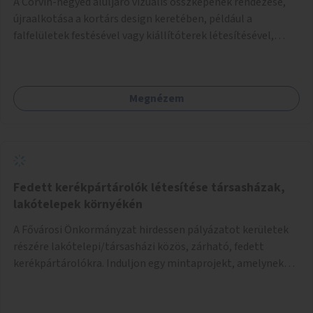
A Corvin-negyed aluljáró vizuális összképének rendezése,
újraalkotása a kortárs design keretében, például a
falfelületek festésével vagy kiállítóterek létesítésével,
amelyekben kortárs designerek, művészek, tervezők
alkotásai, termékei jelenhetnének meg alkalmat adva a
bemutatkozásra, szélesebb körben való ismertségre.
Megnézem
Fedett kerékpártárolók létesítése társasházak,
lakótelepek környékén
A Fővárosi Önkormányzat hirdessen pályázatot kerületek
részére lakótelepi/társasházi közös, zárható, fedett
kerékpártárolókra. Induljon egy mintaprojekt, amelynek
alapján fel lehet mérni, milyen feladatokkal jár a kerület
számára az üzemeltetés.