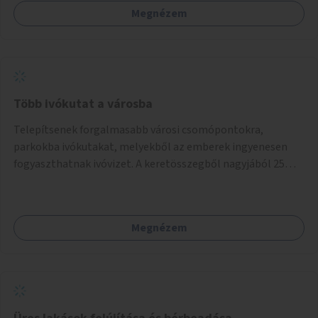
Megnézem
Több ivókutat a városba
Telepítsenek forgalmasabb városi csomópontokra,
parkokba ivókutakat, melyekből az emberek ingyenesen
fogyaszthatnak ivóvizet. A keretösszegből nagyjából 25
ivókút telepítése lehetséges.
Megnézem