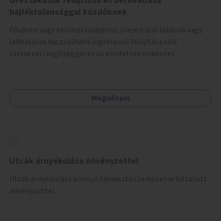
Üres lakások felújítása és bérbeadása
hajléktalansággal küzdőknek
Fővárosi vagy kerületi tulajdonú, üresen álló lakások vagy
lakhatásra használható ingatlanok felújítása civil
szervezeti segítséggel és az érintettek önkéntes
munkájával, majd a kialakított lakások, lakóegységek
bérbeadása rászorulók számára.
Megnézem
Utcák árnyékolása növényzettel
Utcák árnyékolása könnyű támasztószerkezetre futtatott
növényzettel.