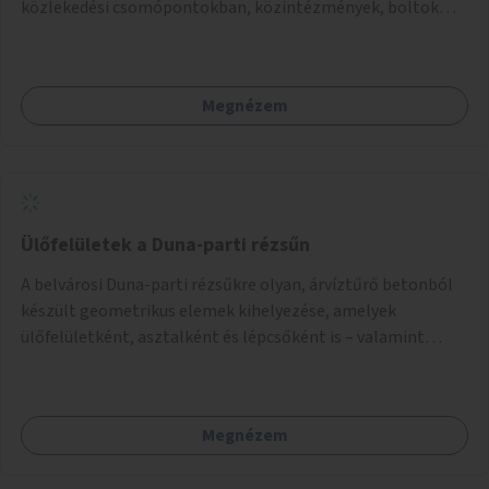
közlekedési csomópontokban, közintézmények, boltok
előtt.
Megnézem
Ülőfelületek a Duna-parti rézsűn
A belvárosi Duna-parti rézsűkre olyan, árvíztűrő betonból
készült geometrikus elemek kihelyezése, amelyek
ülőfelületként, asztalként és lépcsőként is – valamint
néhány esetben extra funkcióval (kutyaitató, grill) –
használhatók. Civilek bevonása a fenntartásba.
Megnézem