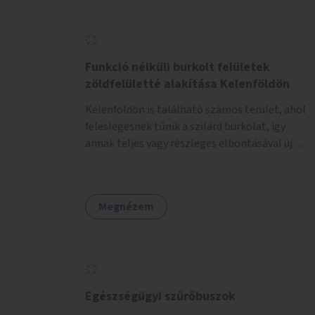
Funkció nélküli burkolt felületek
zöldfelületté alakítása Kelenföldön
Kelenföldön is található számos terület, ahol
feleslegesnek tűnik a szilárd burkolat, így
annak teljes vagy részleges elbontásával új
zöldfelületeket hozhatnánk létre. Ilyenek
például az Etele út 19. és Mérnök utca 32.
közötti, vagy a Fraknó utca 22/b és a Bártfai
Megnézem
utca közötti aszfaltos területek.
Egészségügyi szűrőbuszok