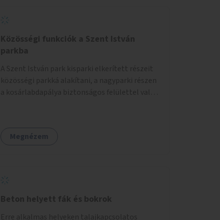
Közösségi funkciók a Szent István
parkba
A Szent István park kisparki elkerített részeit
közösségi parkká alakítani, a nagyparki részen
a kosárlabdapálya biztonságos felülettel való
burkolása.
Megnézem
Beton helyett fák és bokrok
Erre alkalmas helyeken talajkapcsolatos