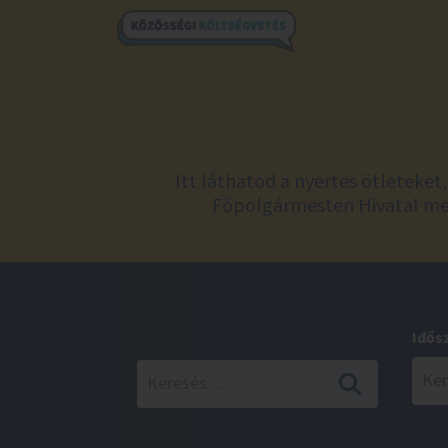
Itt láthatod a nyertes ötleteke
Főpolgármesteri Hivatal meg
Idős