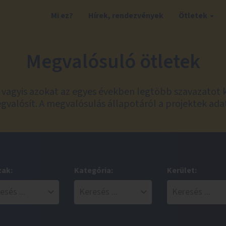
Mi ez?
Hírek, rendezvények
Ötletek
Megvalósuló ötletek
t, vagyis azokat az egyes években legtöbb szavazatot 
valósít. A megvalósulás állapotáról a projektek ada
zak:
Kategória:
Kerület: