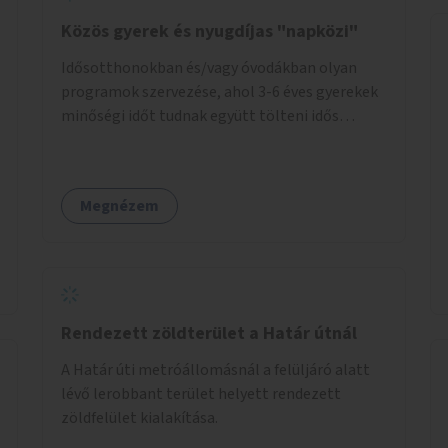
Közös gyerek és nyugdíjas "napközi"
Idősotthonokban és/vagy óvodákban olyan
programok szervezése, ahol 3-6 éves gyerekek
minőségi időt tudnak együtt tölteni idős
emberekkel, akik társaságra, beszélgetésre
vágynak.
Megnézem
Rendezett zöldterület a Határ útnál
A Határ úti metróállomásnál a felüljáró alatt
lévő lerobbant terület helyett rendezett
zöldfelület kialakítása.