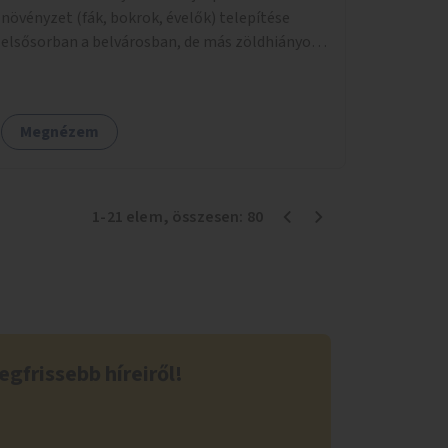
növényzet (fák, bokrok, évelők) telepítése
elsősorban a belvárosban, de más zöldhiányos
városrészekben is.
Megnézem
1
-
21
elem
, összesen:
80
egfrissebb híreiről!