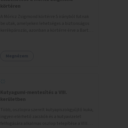
körtéren
A Móricz Zsigmond körtérre 5 irányból futnak
be utak, amelyeken lehetséges a biztonságos
kerékpározás, azonban a körtérre érve a Bartók
Béla út kivételével mindegyik kerékpáros
útvonal megszakad. Alakítsuk ki a kerékpáros
útvonalak összekötését!
Megnézem
Kutyagumi-mentesítés a VIII.
kerületben
Több, oszlopra szerelt kutyapiszokgyűjtő kuka,
ingyen elérhető zacskók és a kutyavizelet
felfogására alkalmas oszlop telepítése a VIII.