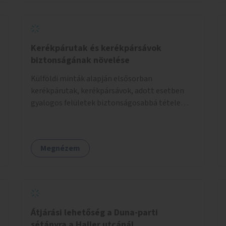
Kerékpárutak és kerékpársávok
biztonságának növelése
Külföldi minták alapján elsősorban
kerékpárutak, kerékpársávok, adott esetben
gyalogos felületek biztonságosabbá tétele
kísérleti kiegészítő fejlesztésekkel (terelők,
műanyag elválasztó elemek, több és jobban
látható felfestés stb.)
Megnézem
Átjárási lehetőség a Duna-parti
sétányra a Haller utcánál