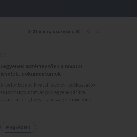
1
-
21
elem
, összesen:
80
Legyenek közérthetőek a hivatali
levelek, dokumentumok
A legfontosabb hivatali levelek, tájékoztatók
és formanyomtatványok legyenek átírva
közérthetőre, hogy a lakosság könnyebben
megértse azokat.
Megnézem