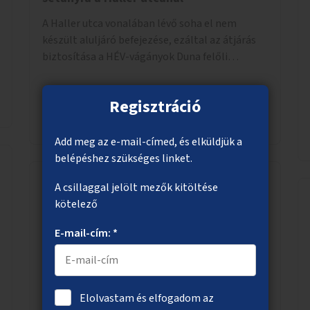
A Haller utca vonalában lévő soha el nem
készült aluljáró befejezése, ezáltal az átjárás
biztosítása a HÉV-vágányok Duna felőli
oldalára.
Regisztráció
Megnézem
Add meg az e-mail-címed, és elküldjük a
belépéshez szükséges linket.
A csillaggal jelölt mezők kitöltése
kötelező
Közterületi gyalogos terek árnyékolása
Árnyékoló szerkezetek, lehetőleg
E-mail-cím: *
növényzettel befuttatott pergolák, lugasok
létrehozása a gyalogos területeken. Ahol a
növényültetésre nincs lehetőség, ott akár
Elolvastam és elfogadom az
dézsából felfutó futónövényzet alkalmazása,