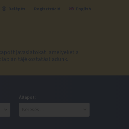
Belépés
Regisztráció
English
kapott javaslatokat, amelyeket a
tlapján tájékoztatást adunk.
Állapot: