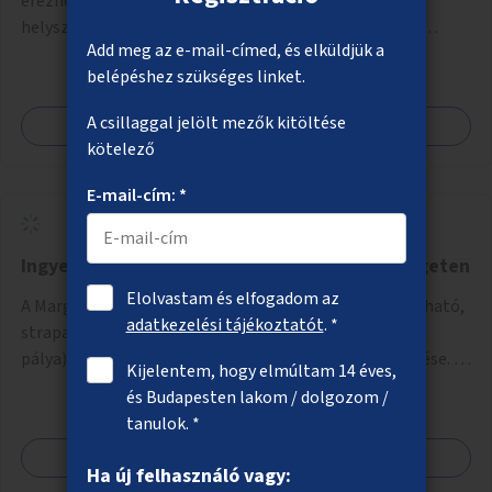
érezhetően több leülési lehetőségre volna szükség. A
helyszínek kiválasztása a helyiekkel való egyeztetést
Add meg az e-mail-címed, és elküldjük a
követően történhet.
belépéshez szükséges linket.
A csillaggal jelölt mezők kitöltése
Megnézem
kötelező
E-mail-cím: *
Ingyenes sporteszközök bővítése a Margitszigeten
Elolvastam és elfogadom az
A Margitsziget északi részén saját testsúllyal használható,
adatkezelési tájékoztatót
. *
strapabíró edzőeszközök telepítése (street workout
pálya), valamint új kültéri pingpongasztalok kihelyezése. A
Kijelentem, hogy elmúltam 14 éves,
meglévő fitneszterület jelenleg alig felszerelt, így
és Budapesten lakom / dolgozom /
kihasználatlan. A pingpongasztalok telepítésével egy
tanulok. *
népszerű, ingyenes sportolási lehetőség válna elérhetővé a
Megnézem
sziget északi felén, ahol jelenleg egyetlen asztal sem
Ha új felhasználó vagy:
található.