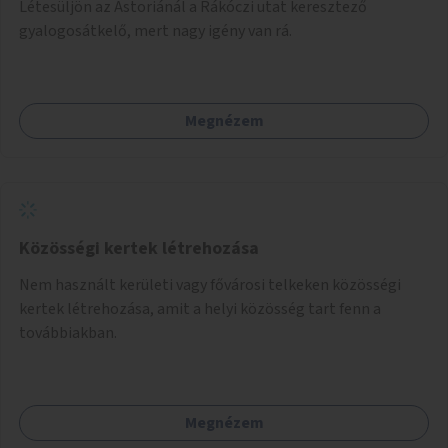
Létesüljön az Astoriánál a Rákóczi utat keresztező
gyalogosátkelő, mert nagy igény van rá.
Megnézem
Közösségi kertek létrehozása
Nem használt kerületi vagy fővárosi telkeken közösségi
kertek létrehozása, amit a helyi közösség tart fenn a
továbbiakban.
Megnézem