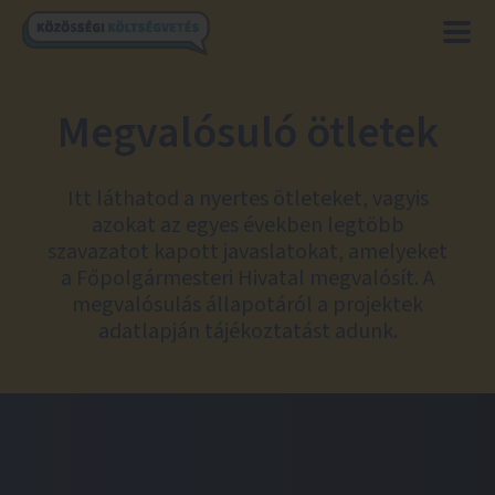
Megvalósuló ötletek
Itt láthatod a nyertes ötleteket, vagyis
azokat az egyes években legtöbb
szavazatot kapott javaslatokat, amelyeket
a Főpolgármesteri Hivatal megvalósít. A
megvalósulás állapotáról a projektek
adatlapján tájékoztatást adunk.