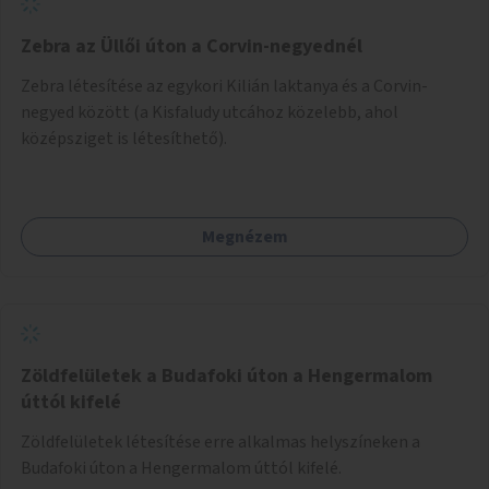
Zebra az Üllői úton a Corvin-negyednél
Zebra létesítése az egykori Kilián laktanya és a Corvin-
negyed között (a Kisfaludy utcához közelebb, ahol
középsziget is létesíthető).
Megnézem
Zöldfelületek a Budafoki úton a Hengermalom
úttól kifelé
Zöldfelületek létesítése erre alkalmas helyszíneken a
Budafoki úton a Hengermalom úttól kifelé.