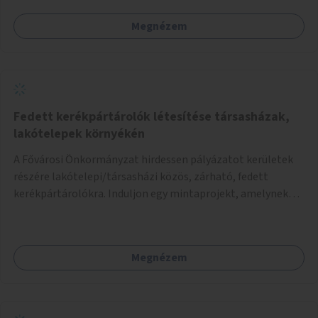
Megnézem
Fedett kerékpártárolók létesítése társasházak,
lakótelepek környékén
A Fővárosi Önkormányzat hirdessen pályázatot kerületek
részére lakótelepi/társasházi közös, zárható, fedett
kerékpártárolókra. Induljon egy mintaprojekt, amelynek
alapján fel lehet mérni, milyen feladatokkal jár a kerület
számára az üzemeltetés.
Megnézem