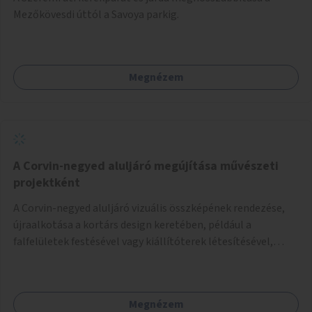
Mezőkövesdi úttól a Savoya parkig.
Megnézem
A Corvin-negyed aluljáró megújítása művészeti
projektként
A Corvin-negyed aluljáró vizuális összképének rendezése,
újraalkotása a kortárs design keretében, például a
falfelületek festésével vagy kiállítóterek létesítésével,
amelyekben kortárs designerek, művészek, tervezők
alkotásai, termékei jelenhetnének meg alkalmat adva a
bemutatkozásra, szélesebb körben való ismertségre.
Megnézem