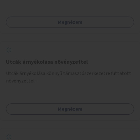
Megnézem
Utcák árnyékolása növényzettel
Utcák árnyékolása könnyű támasztószerkezetre futtatott
növényzettel.
Megnézem