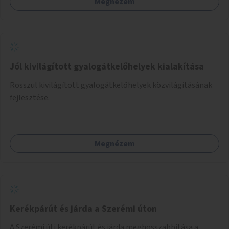
Megnézem
Jól kivilágított gyalogátkelőhelyek kialakítása
Rosszul kivilágított gyalogátkelőhelyek közvilágításának
fejlesztése.
Megnézem
Kerékpárút és járda a Szerémi úton
A Szerémi úti kerékpárút és járda meghosszabbítása a