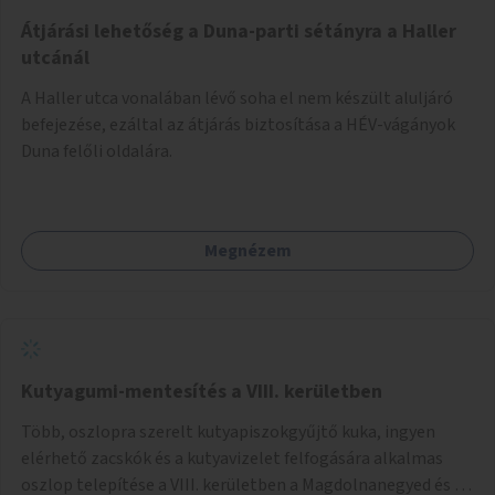
Átjárási lehetőség a Duna-parti sétányra a Haller
utcánál
A Haller utca vonalában lévő soha el nem készült aluljáró
befejezése, ezáltal az átjárás biztosítása a HÉV-vágányok
Duna felőli oldalára.
Megnézem
Kutyagumi-mentesítés a VIII. kerületben
Több, oszlopra szerelt kutyapiszokgyűjtő kuka, ingyen
elérhető zacskók és a kutyavizelet felfogására alkalmas
oszlop telepítése a VIII. kerületben a Magdolnanegyed és a