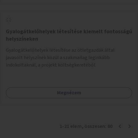
Gyalogátkelőhelyek létesítése kiemelt fontosságú
helyszíneken
Gyalogátkelőhelyek létesítése az ötletgazdák által
javasolt helyszínek közül a szakmailag leginkább
indokoltaknál, a projekt költségkeretéből.
Megnézem
1
-
21
elem
, összesen:
80