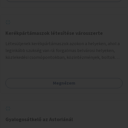
Kerékpártámaszok létesítése városszerte
Létesüljenek kerékpártámaszok azokon a helyeken, ahol a
leginkább szükség van rá: forgalmas belvárosi helyeken,
közlekedési csomópontokban, közintézmények, boltok
előtt.
Megnézem
Gyalogosátkelő az Astoriánál