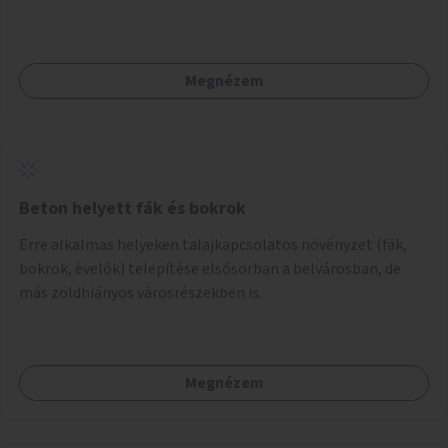
Palotanegyed néhány pontján, pilot jelleggel.
Megnézem
Beton helyett fák és bokrok
Erre alkalmas helyeken talajkapcsolatos növényzet (fák,
bokrok, évelők) telepítése elsősorban a belvárosban, de
más zöldhiányos városrészekben is.
Megnézem