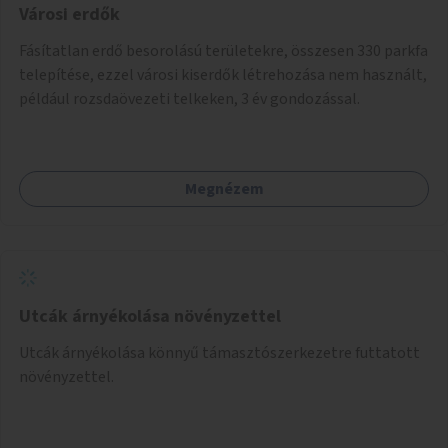
Városi erdők
Fásítatlan erdő besorolású területekre, összesen 330 parkfa
telepítése, ezzel városi kiserdők létrehozása nem használt,
például rozsdaövezeti telkeken, 3 év gondozással.
Megnézem
Utcák árnyékolása növényzettel
Utcák árnyékolása könnyű támasztószerkezetre futtatott
növényzettel.