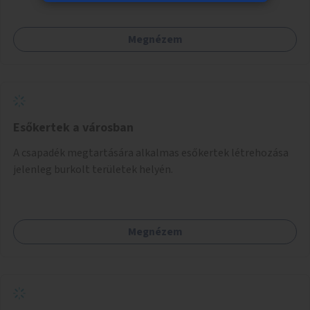
célszerű, amit a legtöbb mozgásában korlátozott ember is
tud játszani, fontos, hogy a téren legyenek formájukban,
Megnézem
hangulatukban elkülönülő pontok, mezítlábas ösvények, az
egész legyen zöld és üdítő hangulatú.
Esőkertek a városban
A csapadék megtartására alkalmas esőkertek létrehozása
jelenleg burkolt területek helyén.
Megnézem