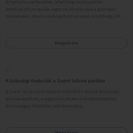
Árnyékoló szerkezetek, lehetőleg növényzettel
befuttatott pergolák, lugasok létrehozása a gyalogos
területeken. Ahol a növényültetésre nincs lehetőség, ott
akár dézsából felfutó futónövényzet alkalmazása, legvégső
megoldásként napvitorlák felszerelése.
Megnézem
Közösségi funkciók a Szent István parkba
A Szent István park kisparki elkerített részeit közösségi
parkká alakítani, a nagyparki részen a kosárlabdapálya
biztonságos felülettel való burkolása.
Megnézem