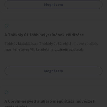
Megnézem
A Thököly út több helyszínének zöldítése
Zöldsáv kialakítása a Thököly út 82. előtt, illetve zöldítés
más, lehetőleg VII. kerületi helyszínein az útnak.
Megnézem
A Corvin-negyed aluljáró megújítása művészeti