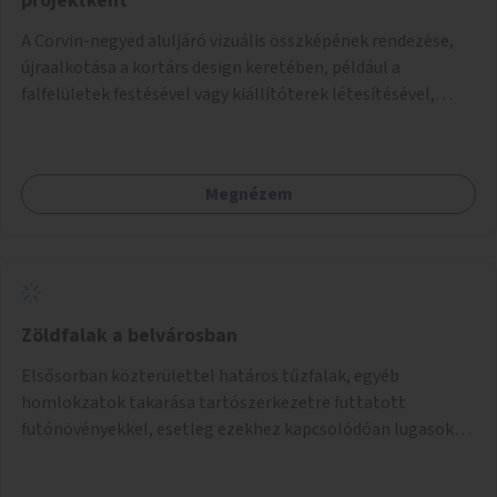
projektként
A Corvin-negyed aluljáró vizuális összképének rendezése,
újraalkotása a kortárs design keretében, például a
falfelületek festésével vagy kiállítóterek létesítésével,
amelyekben kortárs designerek, művészek, tervezők
alkotásai, termékei jelenhetnének meg alkalmat adva a
bemutatkozásra, szélesebb körben való ismertségre.
Megnézem
Zöldfalak a belvárosban
Elsősorban közterülettel határos tűzfalak, egyéb
homlokzatok takarása tartószerkezetre futtatott
futónövényekkel, esetleg ezekhez kapcsolódóan lugasok
kialakítása. Ezzel olyan belvárosi helyszíneken növelhető a
zöldfelületek mennyisége, ahol helyhiány miatt másra