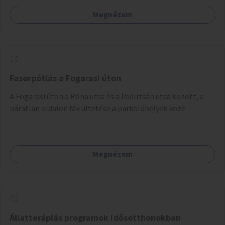
nincs lehetőség.
Megnézem
Fasorpótlás a Fogarasi úton
A Fogarasi úton a Róna utca és a Padlizsán utca között, a
páratlan oldalon fák ültetése a parkolóhelyek közé.
Megnézem
Állatterápiás programok idősotthonokban