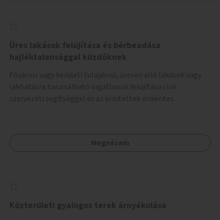
Üres lakások felújítása és bérbeadása
hajléktalansággal küzdőknek
Fővárosi vagy kerületi tulajdonú, üresen álló lakások vagy
lakhatásra használható ingatlanok felújítása civil
szervezeti segítséggel és az érintettek önkéntes
munkájával, majd a kialakított lakások, lakóegységek
bérbeadása rászorulók számára.
Megnézem
Közterületi gyalogos terek árnyékolása