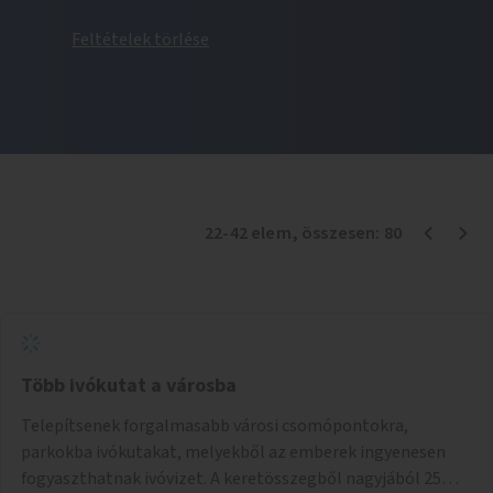
Feltételek törlése
22
-
42
elem
, összesen:
80
Több ivókutat a városba
Telepítsenek forgalmasabb városi csomópontokra,
parkokba ivókutakat, melyekből az emberek ingyenesen
fogyaszthatnak ivóvizet. A keretösszegből nagyjából 25