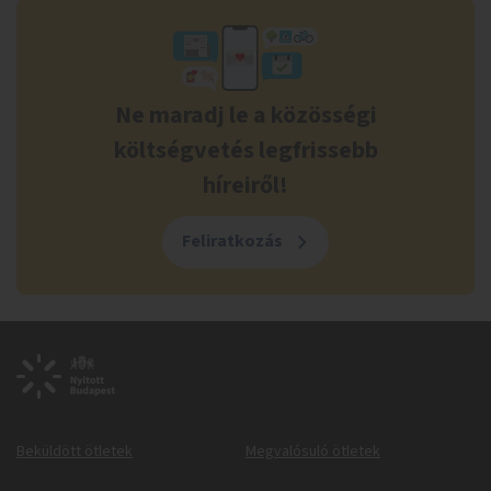
Ne maradj le a közösségi
költségvetés legfrissebb
híreiről!
Feliratkozás
Beküldött ötletek
Megvalósuló ötletek