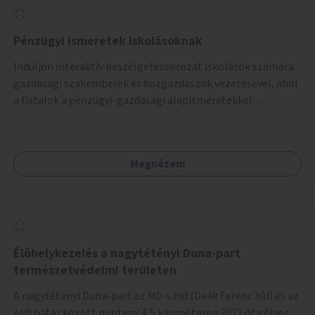
Pénzügyi ismeretek iskolásoknak
Induljon interaktív beszélgetéssorozat iskolások számára
gazdasági szakemberek és közgazdászok vezetésével, ahol
a fiatalok a pénzügyi-gazdasági alapismeretekkel
kapcsolatban tájékozódhatnak. A program többalkalmas
lenne, heti rendszerességgel tartanák iskolai csoportok
számára, önkormányzati intézményben vagy külső
Megnézem
helyszínen iskolai együttműködéssel. A szervezést az
Önkormányzat koordinálná, a tematikát a szakemberek
alakítanák ki, külön figyelmet fordítva a hátrányos helyzetű
gyerekek bevonására is. A program pilot jelleggel indulna,
több korosztály számára.
Élőhelykezelés a nagytétényi Duna-part
természetvédelmi területen
A nagytétényi Duna-part az M0-s híd (Deák Ferenc híd) és az
érdi határ között mintegy 4,5 kilométeren 2022 óta élvez