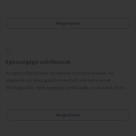
ivókút telepítése lehetséges.
Megnézem
Egészségügyi szűrőbuszok
Az egészségi állapot felmérése szűrőbuszokban. Az
alapvető szűrővizsgálatok mellett elérhető lenne
felvilágosítás, egészségügyi tanácsadás, a szexuális úton
terjedő betegségek szűrése és a szenvedélybetegek
támogatása.
Megnézem