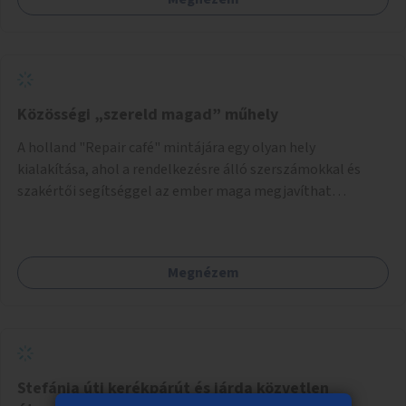
Közösségi „szereld magad” műhely
A holland "Repair café" mintájára egy olyan hely
kialakítása, ahol a rendelkezésre álló szerszámokkal és
szakértői segítséggel az ember maga megjavíthat
elromlott tárgyakat. A műhely egyben találkozóhely is,
lehetőség arra, hogy a közösség tagjai is segítsenek
egymásnak, megosszák tudásukat.
Megnézem
Stefánia úti kerékpárút és járda közvetlen