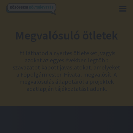
Megvalósuló ötletek
Itt láthatod a nyertes ötleteket, vagyis
azokat az egyes években legtöbb
szavazatot kapott javaslatokat, amelyeket
a Főpolgármesteri Hivatal megvalósít. A
megvalósulás állapotáról a projektek
adatlapján tájékoztatást adunk.