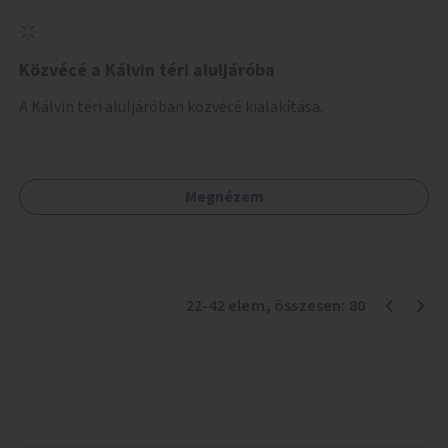
Közvécé a Kálvin téri aluljáróba
A Kálvin téri aluljáróban közvécé kialakítása.
Megnézem
22
-
42
elem
, összesen:
80