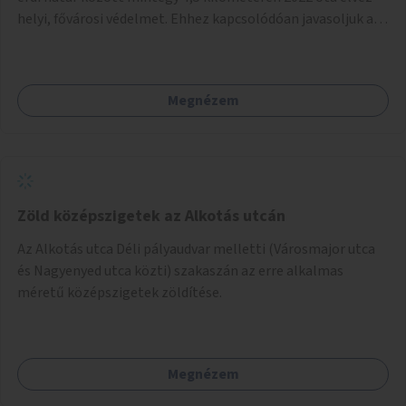
helyi, fővárosi védelmet. Ehhez kapcsolódóan javasoljuk a
terület élőhelykezelését, a tájidegen, invazív fajok
ritkítását, visszaszorítását.
Megnézem
Zöld középszigetek az Alkotás utcán
Az Alkotás utca Déli pályaudvar melletti (Városmajor utca
és Nagyenyed utca közti) szakaszán az erre alkalmas
méretű középszigetek zöldítése.
Megnézem