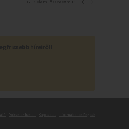
1
-
13
elem
, összesen:
13
egfrissebb híreiről!
tató
Dokumentumok
Kapcsolat
Information in English