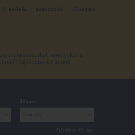
Belépés
Regisztráció
English
kapott javaslatokat, amelyeket a
tlapján tájékoztatást adunk.
Állapot:
Feltételek törlése