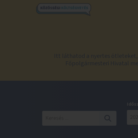
Itt láthatod a nyertes ötleteke
Főpolgármesteri Hivatal meg
Idős