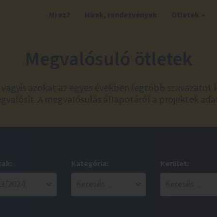
Mi ez?
Hírek, rendezvények
Ötletek
Megvalósuló ötletek
t, vagyis azokat az egyes években legtöbb szavazatot 
valósít. A megvalósulás állapotáról a projektek ada
zak:
Kategória:
Kerület: