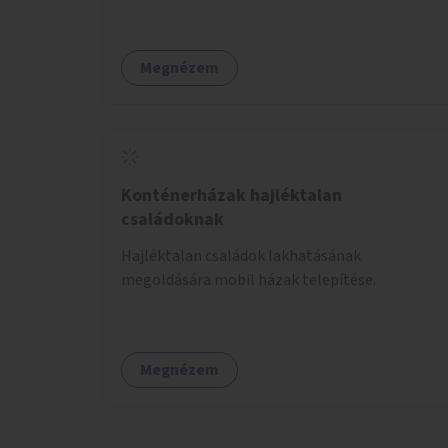
vagy kiállítóterek létesítésével, amelyekben
kortárs designerek, művészek, tervezők
alkotásai, termékei jelenhetnének meg
Megnézem
alkalmat adva a bemutatkozásra, szélesebb
körben való ismertségre.
Konténerházak hajléktalan
családoknak
Hajléktalan családok lakhatásának
megoldására mobil házak telepítése.
Megnézem