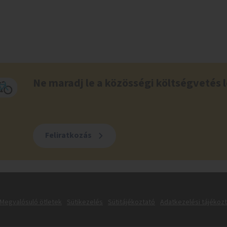
Ne maradj le a közösségi költségvetés l
Feliratkozás
Megvalósuló ötletek
Sütikezelés
Sütitájékoztató
Adatkezelési tájékoz