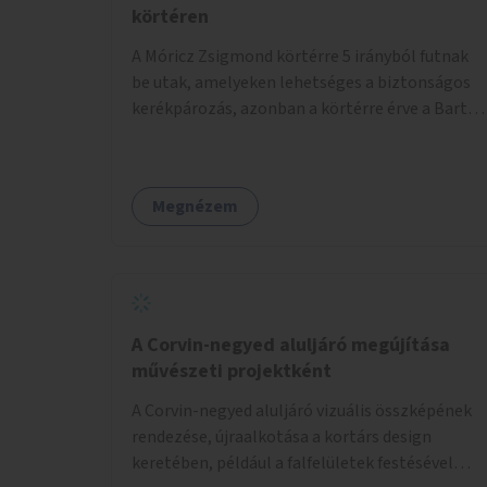
körtéren
A Móricz Zsigmond körtérre 5 irányból futnak
be utak, amelyeken lehetséges a biztonságos
kerékpározás, azonban a körtérre érve a Bartók
Béla út kivételével mindegyik kerékpáros
útvonal megszakad. Alakítsuk ki a kerékpáros
útvonalak összekötését!
Megnézem
A Corvin-negyed aluljáró megújítása
művészeti projektként
A Corvin-negyed aluljáró vizuális összképének
rendezése, újraalkotása a kortárs design
keretében, például a falfelületek festésével