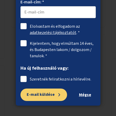
területek helyén.
E-mail-cím: *
Megnézem
Elolvastam és elfogadom az
adatkezelési tájékoztatót
. *
Kijelentem, hogy elmúltam 14 éves,
és Budapesten lakom / dolgozom /
Jól kivilágított gyalogátkelőhelyek
tanulok. *
kialakítása
Rosszul kivilágított gyalogátkelőhelyek
Ha új felhasználó vagy:
közvilágításának fejlesztése.
Szeretnék feliratkozni a hírlevélre.
E-mail küldése
Mégse
Megnézem