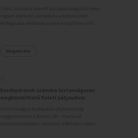
Több, oszlopra szerelt kutyapiszokgyűjtő kuka,
ingyen elérhető zacskók és a kutyavizelet
felfogására alkalmas oszlop telepítése a VIII.
kerületben a Magdolnanegyed és a
Palotanegyed néhány pontján, pilot jelleggel.
Megnézem
Kerékpárosok számára biztonságosan
megközelíthető Keleti pályaudvar
A biztonságos kerékpáros átjárhatóság
megteremtése a Baross tér - Fiumei út
kereszteződésben, valamint a Bethlen Gábor
utcánál a Thököly útról való balra kanyarodás