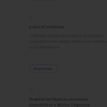
A Váci út zöldítése
Zöldfelület létrehozása a Váci út újlipótvárosi
szakaszán a Lehel utcától kifelé a fasor mentén
beton feltörésével.
Megnézem
Meglévő kerékpáros útvonalak
összekötése a Móricz Zsigmond