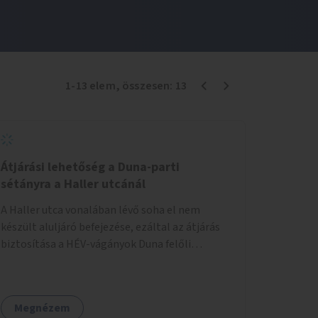
1
-
13
elem
, összesen:
13
Átjárási lehetőség a Duna-parti
sétányra a Haller utcánál
A Haller utca vonalában lévő soha el nem
készült aluljáró befejezése, ezáltal az átjárás
biztosítása a HÉV-vágányok Duna felőli
oldalára.
Megnézem