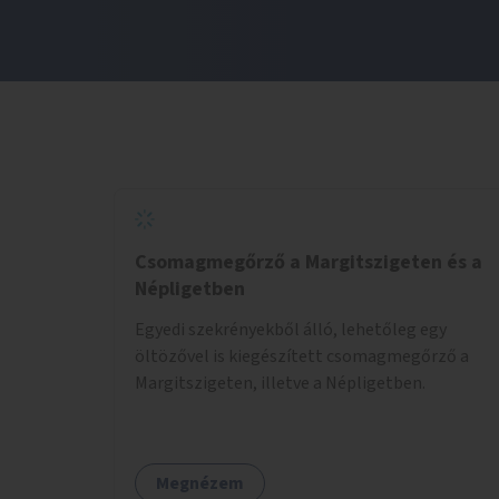
Csomagmegőrző a Margitszigeten és a
Népligetben
Egyedi szekrényekből álló, lehetőleg egy
öltözővel is kiegészített csomagmegőrző a
Margitszigeten, illetve a Népligetben.
Megnézem