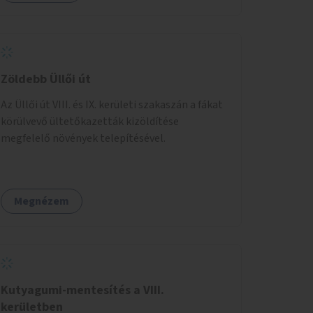
Zöldebb Üllői út
Az Üllői út VIII. és IX. kerületi szakaszán a fákat
körülvevő ültetőkazetták kizöldítése
megfelelő növények telepítésével.
Megnézem
Kutyagumi-mentesítés a VIII.
kerületben