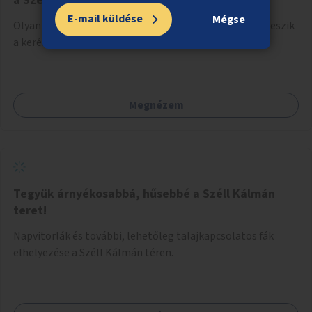
a Szent István körúton
E-mail küldése
Mégse
Olyan fejlesztések megvalósítása, amelyek lehetővé teszik
a kerékpáros közlekedést a Szent István körúton.
Megnézem
Tegyük árnyékosabbá, hűsebbé a Széll Kálmán
teret!
Napvitorlák és további, lehetőleg talajkapcsolatos fák
elhelyezése a Széll Kálmán téren.