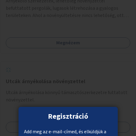
Árnyékoló szerkezetek, lehetőleg növényzettel
befuttatott pergolák, lugasok létrehozása a gyalogos
területeken. Ahol a növényültetésre nincs lehetőség, ott
akár dézsából felfutó futónövényzet alkalmazása, legvégső
megoldásként napvitorlák felszerelése.
Megnézem
Utcák árnyékolása növényzettel
Utcák árnyékolása könnyű támasztószerkezetre futtatott
növényzettel.
Regisztráció
Megnézem
Add meg az e-mail-címed, és elküldjük a