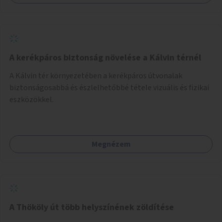
A kerékpáros biztonság növelése a Kálvin térnél
A Kálvin tér környezetében a kerékpáros útvonalak
biztonságosabbá és észlelhetőbbé tétele vizuális és fizikai
eszközökkel.
Megnézem
A Thököly út több helyszínének zöldítése