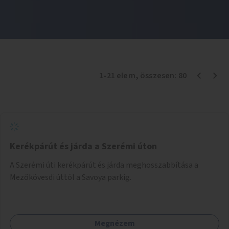
1
-
21
elem
, összesen:
80
Kerékpárút és járda a Szerémi úton
A Szerémi úti kerékpárút és járda meghosszabbítása a
Mezőkövesdi úttól a Savoya parkig.
Megnézem