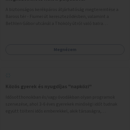
A biztonságos kerékpáros átjárhatóság megteremtése a
Baross tér - Fiumei út kereszteződésben, valamint a
Bethlen Gábor utcánál a Thököly útról való balra
kanyarodás biztosítása a Festetics György utca irányába.
Megnézem
Közös gyerek és nyugdíjas "napközi"
Idősotthonokban és/vagy óvodákban olyan programok
szervezése, ahol 3-6 éves gyerekek minőségi időt tudnak
együtt tölteni idős emberekkel, akik társaságra,
beszélgetésre vágynak.