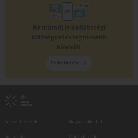
Ne maradj le a közösségi
költségvetés legfrissebb
híreiről!
Feliratkozás
Beküldött ötletek
Megvalósuló ötletek
Sütikezelés
Sütitájékoztató