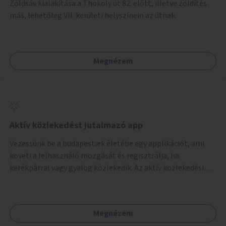
Zöldsáv kialakítása a Thököly út 82. előtt, illetve zöldítés
más, lehetőleg VII. kerületi helyszínein az útnak.
Megnézem
Aktív közlekedést jutalmazó app
Vezessünk be a budapestiek életébe egy applikációt, ami
követi a felhasználó mozgását és regisztrálja, ha
kerékpárral vagy gyalog közlekedik. Az aktív közlekedési
formákat virtuálisan jutalmazza, amit az együttműködő
üzleti partnereknél kedvezményekre, ajándékokra válthat a
felhasználó.
Megnézem