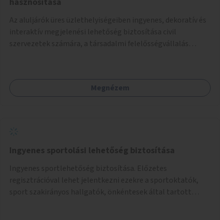
hasznosítása
Az aluljárók üres üzlethelyiségeiben ingyenes, dekoratív és
interaktív megjelenési lehetőség biztosítása civil
szervezetek számára, a társadalmi felelősségvállalás
jegyében. A cél, hogy közérdekű, segítő tevékenységeket
mutassanak be látványos, gondolatébresztő formában,
például rajzokkal, kérdésekkel, üzenetküldési lehetőséggel
Megnézem
vagy akciónapokkal – bérleti és közüzemi díjak nélkül, a
jelenlegi elhanyagolt állapot helyett.
Ingyenes sportolási lehetőség biztosítása
Ingyenes sportlehetőség biztosítása. Előzetes
regisztrációval lehet jelentkezni ezekre a sportoktatók,
sport szakirányos hallgatók, önkéntesek által tartott
programokra.