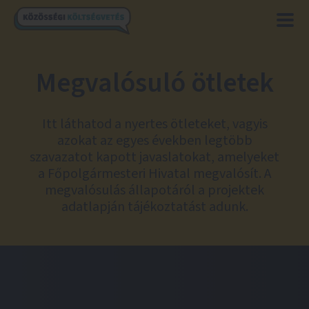
Megvalósuló ötletek
Itt láthatod a nyertes ötleteket, vagyis
azokat az egyes években legtöbb
szavazatot kapott javaslatokat, amelyeket
a Főpolgármesteri Hivatal megvalósít. A
megvalósulás állapotáról a projektek
adatlapján tájékoztatást adunk.