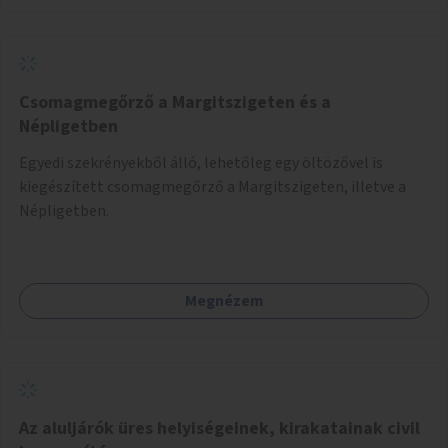
Csomagmegőrző a Margitszigeten és a
Népligetben
Egyedi szekrényekből álló, lehetőleg egy öltözővel is
kiegészített csomagmegőrző a Margitszigeten, illetve a
Népligetben.
Megnézem
Az aluljárók üres helyiségeinek, kirakatainak civil