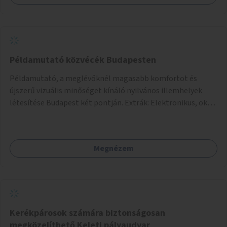
Példamutató közvécék Budapesten
Példamutató, a meglévőknél magasabb komfortot és
újszerű vizuális minőséget kínáló nyilvános illemhelyek
létesítése Budapest két pontján. Extrák: Elektronikus, okos
fizetési lehetőség vagy ingyenesség; újszerű fenntartási
konstrukció kidolgozása; egyéb kapcsolt szolgáltatások
(pl. ivókút, telefontöltés).
Megnézem
Kerékpárosok számára biztonságosan
megközelíthető Keleti pályaudvar