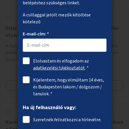
belépéshez szükséges linket.
A csillaggal jelölt mezők kitöltése
kötelező
Átjárási lehetőség a Duna-parti sétányra a Haller
E-mail-cím: *
utcánál
A Haller utca vonalában lévő soha el nem készült aluljáró
befejezése, ezáltal az átjárás biztosítása a HÉV-vágányok
Duna felőli oldalára.
Elolvastam és elfogadom az
adatkezelési tájékoztatót
. *
Kijelentem, hogy elmúltam 14 éves,
Megnézem
és Budapesten lakom / dolgozom /
tanulok. *
Ha új felhasználó vagy:
Szeretnék feliratkozni a hírlevélre.
Kerékpáros közlekedést megkönnyítő fejlesztések