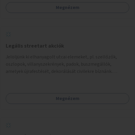
Megnézem
Legális streetart akciók
Jelöljünk ki elhanyagolt utcai elemeket, pl. szellőzők,
oszlopok, villanyszekrények, padok, buszmegállók,
amelyek újrafestését, dekorálását civilekre bíznánk.
Támogassuk a közösségi alapon való megújulást a
szükséges eszközökkel.
Megnézem