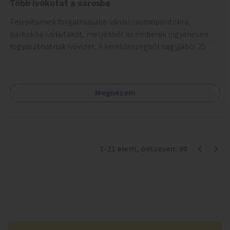
Több ivókutat a városba
Telepítsenek forgalmasabb városi csomópontokra,
parkokba ivókutakat, melyekből az emberek ingyenesen
fogyaszthatnak ivóvizet. A keretösszegből nagyjából 25
ivókút telepítése lehetséges.
Megnézem
1
-
21
elem
, összesen:
80