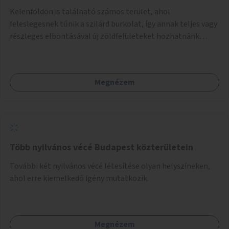
Kelenföldön is található számos terület, ahol
feleslegesnek tűnik a szilárd burkolat, így annak teljes vagy
részleges elbontásával új zöldfelületeket hozhatnánk
létre. Ilyenek például az Etele út 19. és Mérnök utca 32.
közötti, vagy a Fraknó utca 22/b és a Bártfai utca közötti
aszfaltos területek.
Megnézem
Több nyilvános vécé Budapest közterületein
További két nyilvános vécé létesítése olyan helyszíneken,
ahol erre kiemelkedő igény mutatkozik.
Megnézem