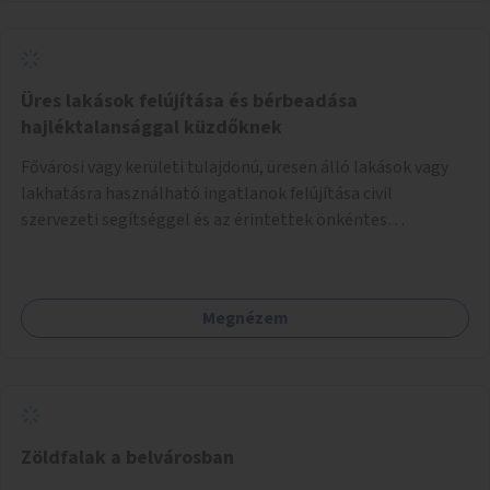
Üres lakások felújítása és bérbeadása
hajléktalansággal küzdőknek
Fővárosi vagy kerületi tulajdonú, üresen álló lakások vagy
lakhatásra használható ingatlanok felújítása civil
szervezeti segítséggel és az érintettek önkéntes
munkájával, majd a kialakított lakások, lakóegységek
bérbeadása rászorulók számára.
Megnézem
Zöldfalak a belvárosban