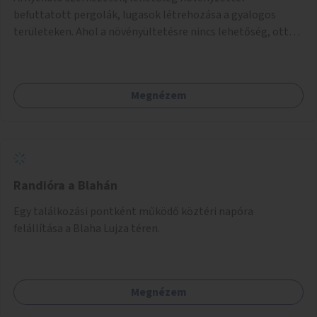
befuttatott pergolák, lugasok létrehozása a gyalogos
területeken. Ahol a növényültetésre nincs lehetőség, ott
akár dézsából felfutó futónövényzet alkalmazása, legvégső
megoldásként napvitorlák felszerelése.
Megnézem
Randióra a Blahán
Egy találkozási pontként működő köztéri napóra
felállítása a Blaha Lujza téren.
Megnézem