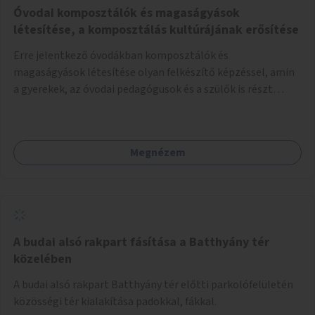
Óvodai komposztálók és magaságyások
létesítése, a komposztálás kultúrájának erősítése
Erre jelentkező óvodákban komposztálók és
magaságyások létesítése olyan felkészítő képzéssel, amin
a gyerekek, az óvodai pedagógusok és a szülők is részt
vehetnek.
Megnézem
A budai alsó rakpart fásítása a Batthyány tér
közelében
A budai alsó rakpart Batthyány tér előtti parkolófelületén
közösségi tér kialakítása padokkal, fákkal.