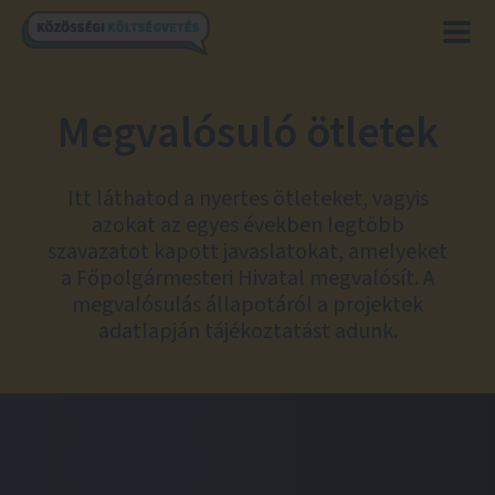
Megvalósuló ötletek
Itt láthatod a nyertes ötleteket, vagyis
azokat az egyes években legtöbb
szavazatot kapott javaslatokat, amelyeket
a Főpolgármesteri Hivatal megvalósít. A
megvalósulás állapotáról a projektek
adatlapján tájékoztatást adunk.