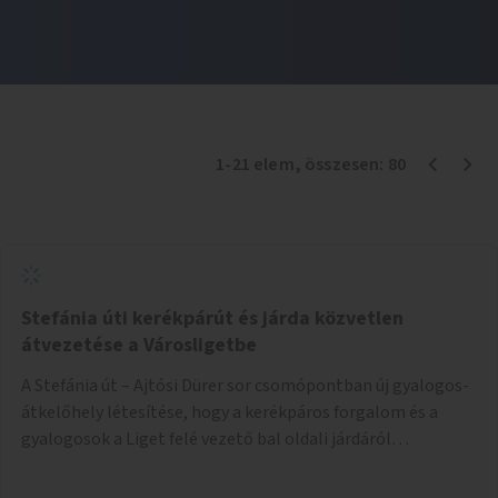
1
-
21
elem
, összesen:
80
Stefánia úti kerékpárút és járda közvetlen
átvezetése a Városligetbe
A Stefánia út – Ajtósi Dürer sor csomópontban új gyalogos-
átkelőhely létesítése, hogy a kerékpáros forgalom és a
gyalogosok a Liget felé vezető bal oldali járdáról
közvetlenül átkelhessenek a Városligetbe.