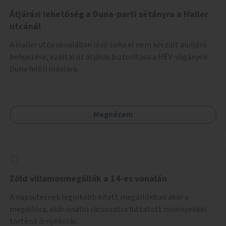
Átjárási lehetőség a Duna-parti sétányra a Haller
utcánál
A Haller utca vonalában lévő soha el nem készült aluljáró
befejezése, ezáltal az átjárás biztosítása a HÉV-vágányok
Duna felőli oldalára.
Megnézem
Zöld villamosmegállók a 14-es vonalán
A napsütésnek leginkább kitett megállókban akár a
megállóra, akár önálló rácsozatra futtatott növényekkel
történő árnyékolás.