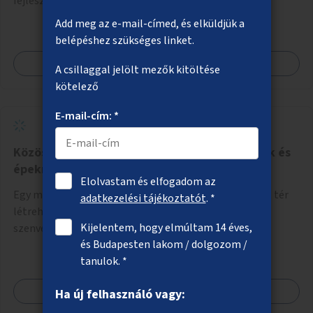
fejlesztése.
Add meg az e-mail-címed, és elküldjük a
belépéshez szükséges linket.
Megnézem
A csillaggal jelölt mezők kitöltése
kötelező
E-mail-cím: *
Közösségi tér létrehozása mozgássérülteknek és
épeknek
Elolvastam és elfogadom az
Egy minimum 300 négyzetméteres közösségi és sport tér
adatkezelési tájékoztatót
. *
létrehozása, ahol mozgássérültek és demenciában
Kijelentem, hogy elmúltam 14 éves,
szenvedők találkozhatnak és sportolhatnak együtt
és Budapesten lakom / dolgozom /
épekkel. Elsősorban egy pétanque pálya létrehozása lenne
tanulok. *
célszerű, amit a legtöbb mozgásában korlátozott ember is
tud játszani, fontos, hogy a téren legyenek formájukban,
Megnézem
Ha új felhasználó vagy:
hangulatukban elkülönülő pontok, mezítlábas ösvények, az
egész legyen zöld és üdítő hangulatú.