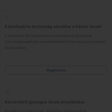
bevonja az ott lévő személyeket, és egyben a
környezettudatos és fenntartható élettel kapcsolatos
szemléletformálást is céljának tekinti.
A kerékpáros biztonság növelése a Kálvin térnél
A Kálvin tér környezetében a kerékpáros útvonalak
biztonságosabbá és észlelhetőbbé tétele vizuális és fizikai
eszközökkel.
Megnézem
Közterületi gyalogos terek árnyékolása
Árnyékoló szerkezetek, lehetőleg növényzettel