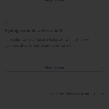
Gyalogosátkelő az Astoriánál
Létesüljön az Astoriánál a Rákóczi utat keresztező
gyalogosátkelő, mert nagy igény van rá.
Megnézem
1
-
21
elem
, összesen:
80