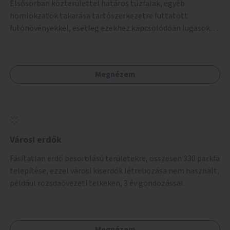
Elsősorban közterülettel határos tűzfalak, egyéb
homlokzatok takarása tartószerkezetre futtatott
futónövényekkel, esetleg ezekhez kapcsolódóan lugasok
kialakítása. Ezzel olyan belvárosi helyszíneken növelhető a
zöldfelületek mennyisége, ahol helyhiány miatt másra
nincs lehetőség.
Megnézem
Városi erdők
Fásítatlan erdő besorolású területekre, összesen 330 parkfa
telepítése, ezzel városi kiserdők létrehozása nem használt,
például rozsdaövezeti telkeken, 3 év gondozással.
Megnézem