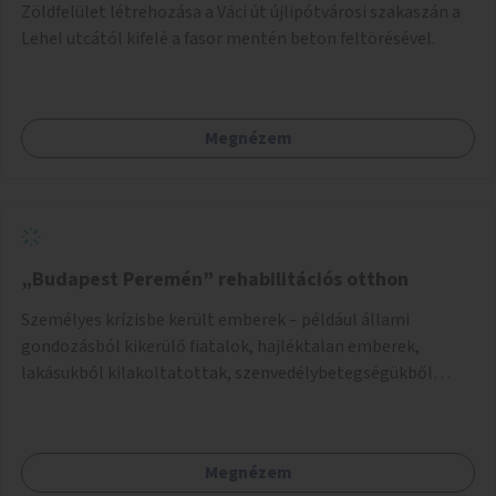
Zöldfelület létrehozása a Váci út újlipótvárosi szakaszán a
Lehel utcától kifelé a fasor mentén beton feltörésével.
Megnézem
„Budapest Peremén” rehabilitációs otthon
Személyes krízisbe került emberek – például állami
gondozásból kikerülő fiatalok, hajléktalan emberek,
lakásukból kilakoltatottak, szenvedélybetegségükből
kijönni szándékozók – számára rehabilitációs otthon
megteremtése Budapest valamely peremkerületén,
civil/szakmai szervezeti háttérrel. A program a közvetlen
Megnézem
segítségen, biztonságnyújtáson kívül gazdálkodásba is