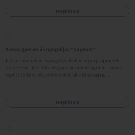
Megnézem
Közös gyerek és nyugdíjas "napközi"
Idősotthonokban és/vagy óvodákban olyan programok
szervezése, ahol 3-6 éves gyerekek minőségi időt tudnak
együtt tölteni idős emberekkel, akik társaságra,
beszélgetésre vágynak.
Megnézem