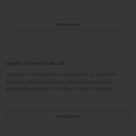
Megnézem
Legális streetart akciók
Jelöljünk ki elhanyagolt utcai elemeket, pl. szellőzők,
oszlopok, villanyszekrények, padok, buszmegállók,
amelyek újrafestését, dekorálását civilekre bíznánk.
Támogassuk a közösségi alapon való megújulást a
szükséges eszközökkel.
Megnézem