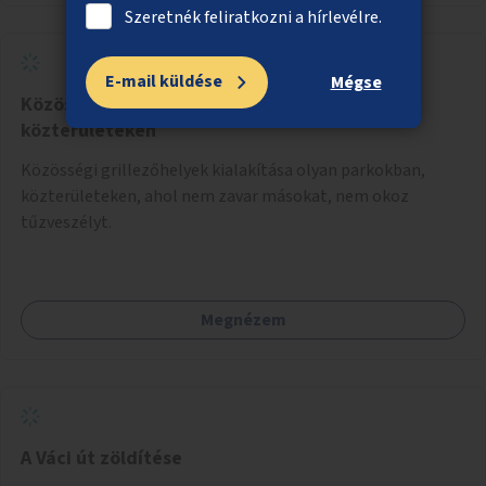
Szeretnék feliratkozni a hírlevélre.
E-mail küldése
Mégse
Közösségi grillezőhelyek parkokban,
közterületeken
Közösségi grillezőhelyek kialakítása olyan parkokban,
közterületeken, ahol nem zavar másokat, nem okoz
tűzveszélyt.
Megnézem
A Váci út zöldítése