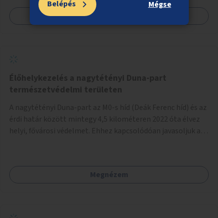
Belépés
Mégse
Megnézem
Élőhelykezelés a nagytétényi Duna-part
természetvédelmi területen
A nagytétényi Duna-part az M0-s híd (Deák Ferenc híd) és az
érdi határ között mintegy 4,5 kilométeren 2022 óta élvez
helyi, fővárosi védelmet. Ehhez kapcsolódóan javasoljuk a
terület élőhelykezelését, a tájidegen, invazív fajok
ritkítását, visszaszorítását.
Megnézem