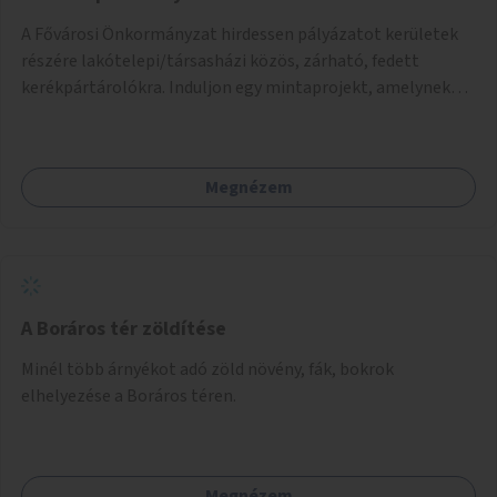
A Fővárosi Önkormányzat hirdessen pályázatot kerületek
részére lakótelepi/társasházi közös, zárható, fedett
kerékpártárolókra. Induljon egy mintaprojekt, amelynek
alapján fel lehet mérni, milyen feladatokkal jár a kerület
számára az üzemeltetés.
Megnézem
A Boráros tér zöldítése
Minél több árnyékot adó zöld növény, fák, bokrok
elhelyezése a Boráros téren.
Megnézem