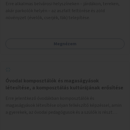
Erre alkalmas belvárosi helyszíneken – járdákon, tereken,
akár parkolók helyén – az aszfalt feltörése és zöld
növényzet (évelők, cserjék, fák) telepítése.
Megnézem
Óvodai komposztálók és magaságyások
létesítése, a komposztálás kultúrájának erősítése
Erre jelentkező óvodákban komposztálók és
magaságyások létesítése olyan felkészítő képzéssel, amin
a gyerekek, az óvodai pedagógusok és a szülők is részt
vehetnek.