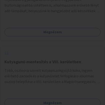
biztonságosabbá sötétben is, alkalmazzunk erősebb fényt
adó lámpákat, helyezzünk ki hangjelzést adó készülékeket
és taktilis jelzéseket a vakok és gyengénlátók számára.
Megnézem
Kutyagumi-mentesítés a VIII. kerületben
Több, oszlopra szerelt kutyapiszokgyűjtő kuka, ingyen
elérhető zacskók és a kutyavizelet felfogására alkalmas
oszlop telepítése a VIII. kerületben a Magdolnanegyed és a
Palotanegyed néhány pontján, pilot jelleggel.
Megnézem