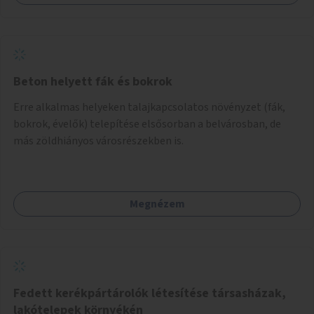
Beton helyett fák és bokrok
Erre alkalmas helyeken talajkapcsolatos növényzet (fák,
bokrok, évelők) telepítése elsősorban a belvárosban, de
más zöldhiányos városrészekben is.
Megnézem
Fedett kerékpártárolók létesítése társasházak,
lakótelepek környékén