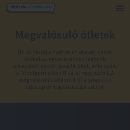
Megvalósuló ötletek
Itt láthatod a nyertes ötleteket, vagyis
azokat az egyes években legtöbb
szavazatot kapott javaslatokat, amelyeket
a Főpolgármesteri Hivatal megvalósít. A
megvalósulás állapotáról a projektek
adatlapján tájékoztatást adunk.