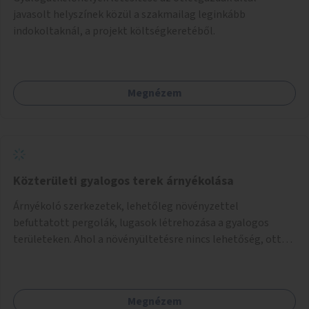
javasolt helyszínek közül a szakmailag leginkább
indokoltaknál, a projekt költségkeretéből.
Megnézem
Közterületi gyalogos terek árnyékolása
Árnyékoló szerkezetek, lehetőleg növényzettel
befuttatott pergolák, lugasok létrehozása a gyalogos
területeken. Ahol a növényültetésre nincs lehetőség, ott
akár dézsából felfutó futónövényzet alkalmazása, legvégső
megoldásként napvitorlák felszerelése.
Megnézem