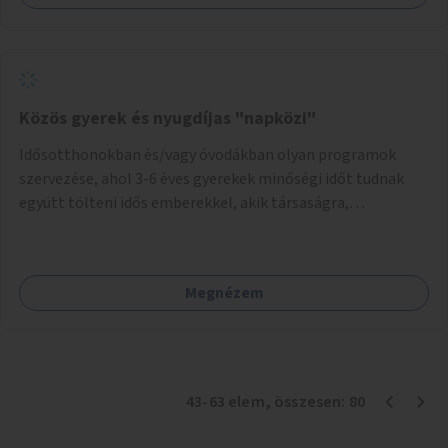
Közös gyerek és nyugdíjas "napközi"
Idősotthonokban és/vagy óvodákban olyan programok
szervezése, ahol 3-6 éves gyerekek minőségi időt tudnak
együtt tölteni idős emberekkel, akik társaságra,
beszélgetésre vágynak.
Megnézem
43
-
63
elem
, összesen:
80