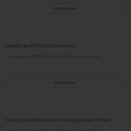
Megnézem
Legális graffitifal létrehozása
Egy legális graffitifelület kijelölése Budapesten.
Megnézem
Gyalogátkelőhelyek biztonságosabbá tétele
Fejlesszük a gyalogátkelőhelyeket! Tegyük őket