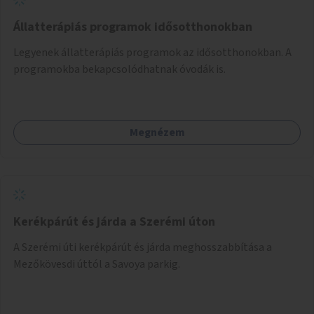
Állatterápiás programok idősotthonokban
Legyenek állatterápiás programok az idősotthonokban. A
programokba bekapcsolódhatnak óvodák is.
Megnézem
Kerékpárút és járda a Szerémi úton
A Szerémi úti kerékpárút és járda meghosszabbítása a
Mezőkövesdi úttól a Savoya parkig.