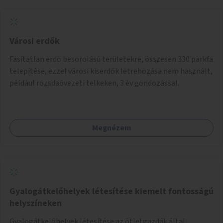
Városi erdők
Fásítatlan erdő besorolású területekre, összesen 330 parkfa
telepítése, ezzel városi kiserdők létrehozása nem használt,
például rozsdaövezeti telkeken, 3 év gondozással.
Megnézem
Gyalogátkelőhelyek létesítése kiemelt fontosságú
helyszíneken
Gyalogátkelőhelyek létesítése az ötletgazdák által