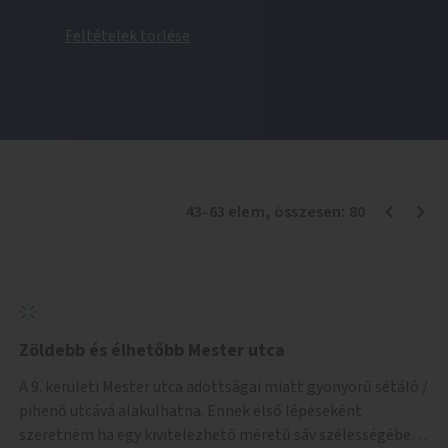
Feltételek törlése
43
-
63
elem
, összesen:
80
Zöldebb és élhetőbb Mester utca
A 9. kerületi Mester utca adottságai miatt gyönyörű sétáló /
pihenő utcává alakulhatna. Ennek első lépéseként
szeretném ha egy kivitelezhető méretű sáv szélességében