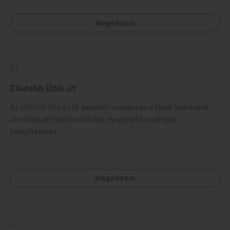
Megnézem
Zöldebb Üllői út
Az Üllői út VIII. és IX. kerületi szakaszán a fákat körülvevő
ültetőkazetták kizöldítése megfelelő növények
telepítésével.
Megnézem