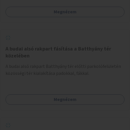
Megnézem
A budai alsó rakpart fásítása a Batthyány tér
közelében
A budai alsó rakpart Batthyány tér előtti parkolófelületén
közösségi tér kialakítása padokkal, fákkal.
Megnézem