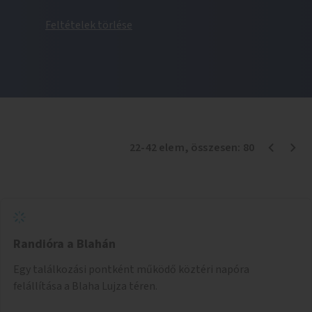
Feltételek törlése
22
-
42
elem
, összesen:
80
Randióra a Blahán
Egy találkozási pontként működő köztéri napóra
felállítása a Blaha Lujza téren.