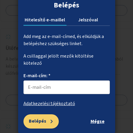
Belépés
Megnézem
Hitelesítő e-maillel
Jelszóval
Add meg az e-mail-címed, és elküldjük a
belépéshez szükséges linket.
Ülőfelületek a Duna-parti rézsűn
A csillaggal jelölt mezők kitöltése
A belvárosi Duna-parti rézsűkre olyan, árvíztűrő betonból
kötelező
készült geometrikus elemek kihelyezése, amelyek
ülőfelületként, asztalként és lépcsőként is – valamint
E-mail-cím: *
néhány esetben extra funkcióval (kutyaitató, grill) –
használhatók. Civilek bevonása a fenntartásba.
Megnézem
Adatkezelési tájékoztató
Belépés
Mégse