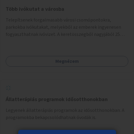
Több ivókutat a városba
Telepítsenek forgalmasabb városi csomópontokra,
parkokba ivókutakat, melyekből az emberek ingyenesen
fogyaszthatnak ivóvizet. A keretösszegből nagyjából 25
ivókút telepítése lehetséges.
Megnézem
Állatterápiás programok idősotthonokban
Legyenek állatterápiás programok az idősotthonokban. A
programokba bekapcsolódhatnak óvodák is.