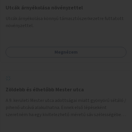
Utcák árnyékolása növényzettel
Utcák árnyékolása könnyű támasztószerkezetre futtatott
növényzettel.
Megnézem
Zöldebb és élhetőbb Mester utca
A 9. kerületi Mester utca adottságai miatt gyönyörű sétáló /
pihenő utcává alakulhatna. Ennek első lépéseként
szeretném ha egy kivitelezhető méretű sáv szélességében
a beton helyén ládás, vagy a földbe ültetett növényzet
lenne, praktikusan a járda és az autós sáv találkozásánál, a