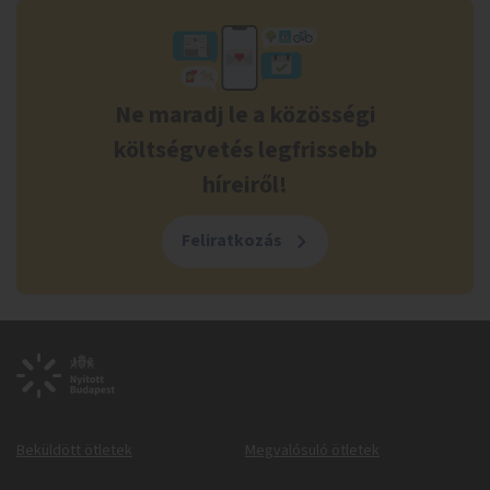
Ne maradj le a közösségi
költségvetés legfrissebb
híreiről!
Feliratkozás
Beküldött ötletek
Megvalósuló ötletek