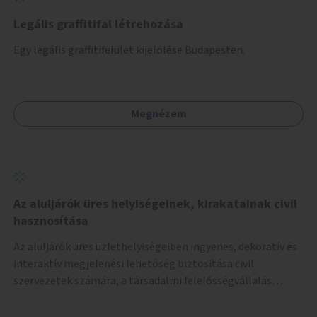
Legális graffitifal létrehozása
Egy legális graffitifelület kijelölése Budapesten.
Megnézem
Az aluljárók üres helyiségeinek, kirakatainak civil
hasznosítása
Az aluljárók üres üzlethelyiségeiben ingyenes, dekoratív és
interaktív megjelenési lehetőség biztosítása civil
szervezetek számára, a társadalmi felelősségvállalás
jegyében. A cél, hogy közérdekű, segítő tevékenységeket
mutassanak be látványos, gondolatébresztő formában,