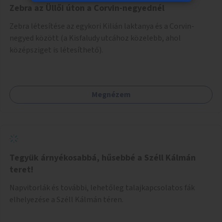
Zebra az Üllői úton a Corvin-negyednél
Zebra létesítése az egykori Kilián laktanya és a Corvin-
negyed között (a Kisfaludy utcához közelebb, ahol
középsziget is létesíthető).
Megnézem
Tegyük árnyékosabbá, hűsebbé a Széll Kálmán
teret!
Napvitorlák és további, lehetőleg talajkapcsolatos fák
elhelyezése a Széll Kálmán téren.