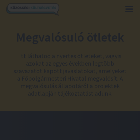
Megvalósuló ötletek
Itt láthatod a nyertes ötleteket, vagyis
azokat az egyes években legtöbb
szavazatot kapott javaslatokat, amelyeket
a Főpolgármesteri Hivatal megvalósít. A
megvalósulás állapotáról a projektek
adatlapján tájékoztatást adunk.