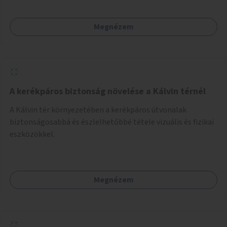
Megnézem
A kerékpáros biztonság növelése a Kálvin térnél
A Kálvin tér környezetében a kerékpáros útvonalak
biztonságosabbá és észlelhetőbbé tétele vizuális és fizikai
eszközökkel.
Megnézem