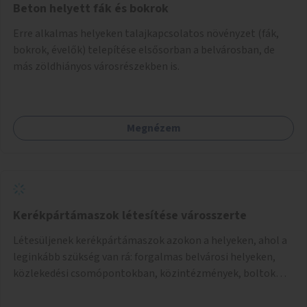
Beton helyett fák és bokrok
Erre alkalmas helyeken talajkapcsolatos növényzet (fák,
bokrok, évelők) telepítése elsősorban a belvárosban, de
más zöldhiányos városrészekben is.
Megnézem
Kerékpártámaszok létesítése városszerte
Létesüljenek kerékpártámaszok azokon a helyeken, ahol a
leginkább szükség van rá: forgalmas belvárosi helyeken,
közlekedési csomópontokban, közintézmények, boltok
előtt.