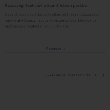
Közösségi funkciók a Szent István parkba
A Szent István park kisparki elkerített részeit közösségi
parkká alakítani, a nagyparki részen a kosárlabdapálya
biztonságos felülettel való burkolása.
Megnézem
22
-
42
elem
, összesen:
80