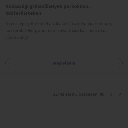
Közösségi grillezőhelyek parkokban,
közterületeken
Közösségi grillezőhelyek kialakítása olyan parkokban,
közterületeken, ahol nem zavar másokat, nem okoz
tűzveszélyt.
Megnézem
22
-
42
elem
, összesen:
80