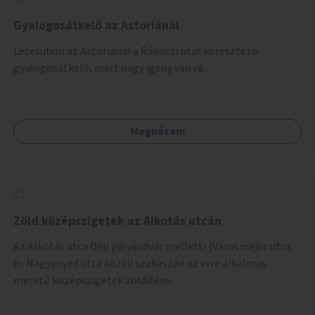
Gyalogosátkelő az Astoriánál
Létesüljön az Astoriánál a Rákóczi utat keresztező
gyalogosátkelő, mert nagy igény van rá.
Megnézem
Zöld középszigetek az Alkotás utcán
Az Alkotás utca Déli pályaudvar melletti (Városmajor utca
és Nagyenyed utca közti) szakaszán az erre alkalmas
méretű középszigetek zöldítése.