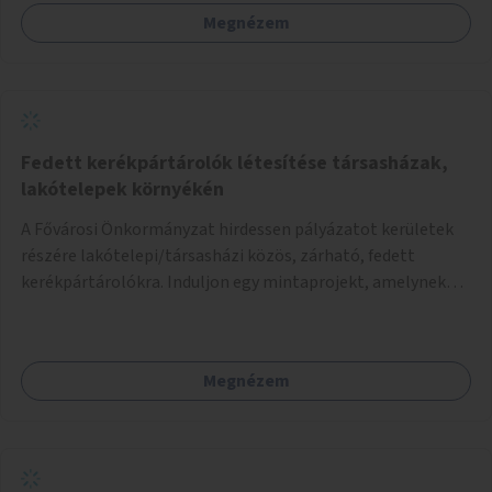
Megnézem
Fedett kerékpártárolók létesítése társasházak,
lakótelepek környékén
A Fővárosi Önkormányzat hirdessen pályázatot kerületek
részére lakótelepi/társasházi közös, zárható, fedett
kerékpártárolókra. Induljon egy mintaprojekt, amelynek
alapján fel lehet mérni, milyen feladatokkal jár a kerület
számára az üzemeltetés.
Megnézem