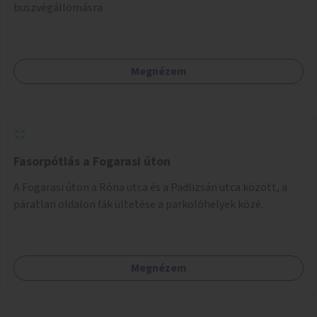
buszvégállomásra
Megnézem
Fasorpótlás a Fogarasi úton
A Fogarasi úton a Róna utca és a Padlizsán utca között, a
páratlan oldalon fák ültetése a parkolóhelyek közé.
Megnézem