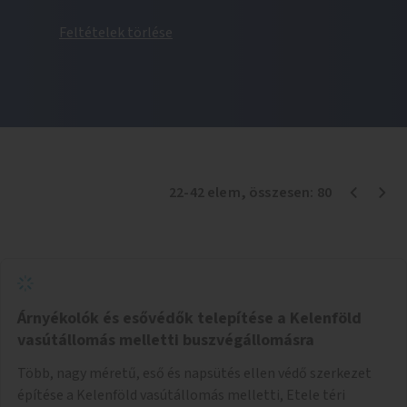
Feltételek törlése
22
-
42
elem
, összesen:
80
Árnyékolók és esővédők telepítése a Kelenföld
vasútállomás melletti buszvégállomásra
Több, nagy méretű, eső és napsütés ellen védő szerkezet
építése a Kelenföld vasútállomás melletti, Etele téri