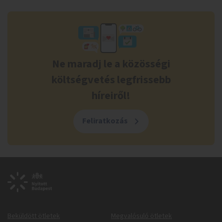
Ne maradj le a közösségi
költségvetés legfrissebb
híreiről!
Feliratkozás
Beküldött ötletek
Megvalósuló ötletek