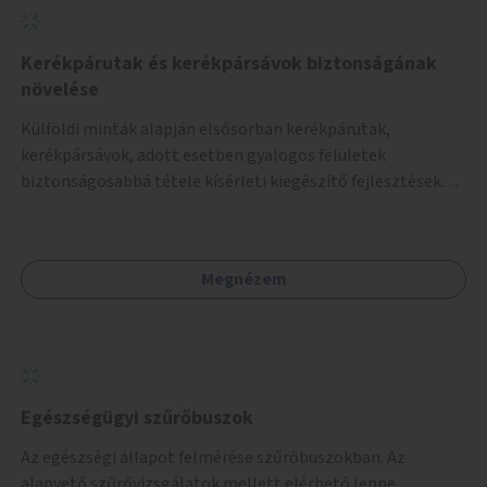
Kerékpárutak és kerékpársávok biztonságának
növelése
Külföldi minták alapján elsősorban kerékpárutak,
kerékpársávok, adott esetben gyalogos felületek
biztonságosabbá tétele kísérleti kiegészítő fejlesztésekkel
(terelők, műanyag elválasztó elemek, több és jobban
látható felfestés stb.)
Megnézem
Egészségügyi szűrőbuszok
Az egészségi állapot felmérése szűrőbuszokban. Az
alapvető szűrővizsgálatok mellett elérhető lenne