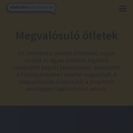
Megvalósuló ötletek
Itt láthatod a nyertes ötleteket, vagyis
azokat az egyes években legtöbb
szavazatot kapott javaslatokat, amelyeket
a Főpolgármesteri Hivatal megvalósít. A
megvalósulás állapotáról a projektek
adatlapján tájékoztatást adunk.