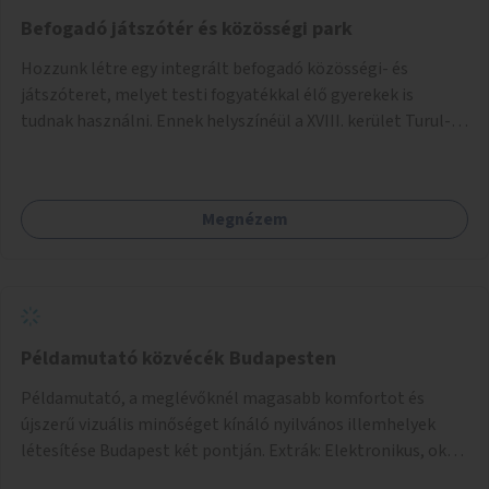
Befogadó játszótér és közösségi park
Hozzunk létre egy integrált befogadó közösségi- és
játszóteret, melyet testi fogyatékkal élő gyerekek is
tudnak használni. Ennek helyszínéül a XVIII. kerület Turul-
park területe lenne megfelelő, mely mind elérhetőségét,
mind infrastrukturális adottságait tekintve alkalmas egy új
játszótér kialakítására.
Megnézem
Példamutató közvécék Budapesten
Példamutató, a meglévőknél magasabb komfortot és
újszerű vizuális minőséget kínáló nyilvános illemhelyek
létesítése Budapest két pontján. Extrák: Elektronikus, okos
fizetési lehetőség vagy ingyenesség; újszerű fenntartási