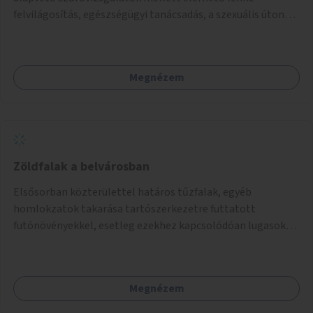
felvilágosítás, egészségügyi tanácsadás, a szexuális úton
terjedő betegségek szűrése és a szenvedélybetegek
támogatása.
Megnézem
Zöldfalak a belvárosban
Elsősorban közterülettel határos tűzfalak, egyéb
homlokzatok takarása tartószerkezetre futtatott
futónövényekkel, esetleg ezekhez kapcsolódóan lugasok
kialakítása. Ezzel olyan belvárosi helyszíneken növelhető a
zöldfelületek mennyisége, ahol helyhiány miatt másra
nincs lehetőség.
Megnézem