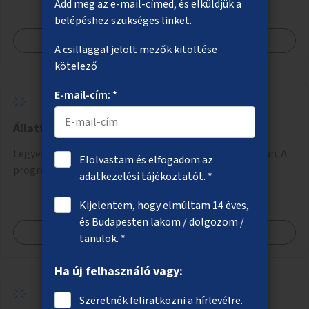
Add meg az e-mail-címed, és elküldjük a
belépéshez szükséges linket.
Megnézem
A csillaggal jelölt mezők kitöltése
kötelező
E-mail-cím: *
Állatterápiás programok idősotthonokban
Legyenek állatterápiás programok az idősotthonokban. A
Elolvastam és elfogadom az
programokba bekapcsolódhatnak óvodák is.
adatkezelési tájékoztatót
. *
Kijelentem, hogy elmúltam 14 éves,
és Budapesten lakom / dolgozom /
Megnézem
tanulok. *
Ha új felhasználó vagy:
Szeretnék feliratkozni a hírlevélre.