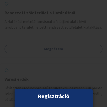
Rendezett zöldterület a Határ útnál
A Határ úti metróállomásnál a felüljáró alatt lévő
lerobbant terület helyett rendezett zöldfelület kialakítása.
Megnézem
Városi erdők
Fásítatlan erdő besorolású területekre, összesen 330 parkfa
telepítése, ezzel városi kiserdők létrehozása nem használt,
Regisztráció
például rozsdaövezeti telkeken, 3 év gondozással.