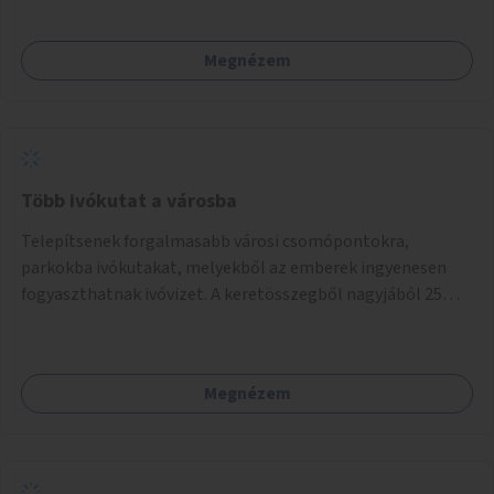
konstrukció kidolgozása; egyéb kapcsolt szolgáltatások
(pl. ivókút, telefontöltés).
Megnézem
Több ivókutat a városba
Telepítsenek forgalmasabb városi csomópontokra,
parkokba ivókutakat, melyekből az emberek ingyenesen
fogyaszthatnak ivóvizet. A keretösszegből nagyjából 25
ivókút telepítése lehetséges.
Megnézem