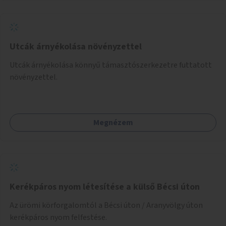
Utcák árnyékolása növényzettel
Utcák árnyékolása könnyű támasztószerkezetre futtatott
növényzettel.
Megnézem
Kerékpáros nyom létesítése a külső Bécsi úton
Az ürömi körforgalomtól a Bécsi úton / Aranyvölgy úton
kerékpáros nyom felfestése.