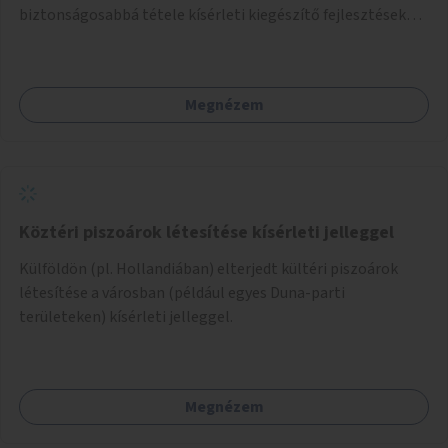
biztonságosabbá tétele kísérleti kiegészítő fejlesztésekkel
(terelők, műanyag elválasztó elemek, több és jobban
látható felfestés stb.)
Megnézem
Köztéri piszoárok létesítése kísérleti jelleggel
Külföldön (pl. Hollandiában) elterjedt kültéri piszoárok
létesítése a városban (például egyes Duna-parti
területeken) kísérleti jelleggel.
Megnézem