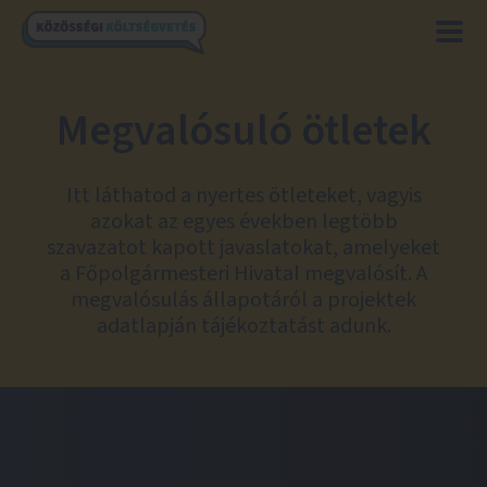
Megvalósuló ötletek
Itt láthatod a nyertes ötleteket, vagyis
azokat az egyes években legtöbb
szavazatot kapott javaslatokat, amelyeket
a Főpolgármesteri Hivatal megvalósít. A
megvalósulás állapotáról a projektek
adatlapján tájékoztatást adunk.