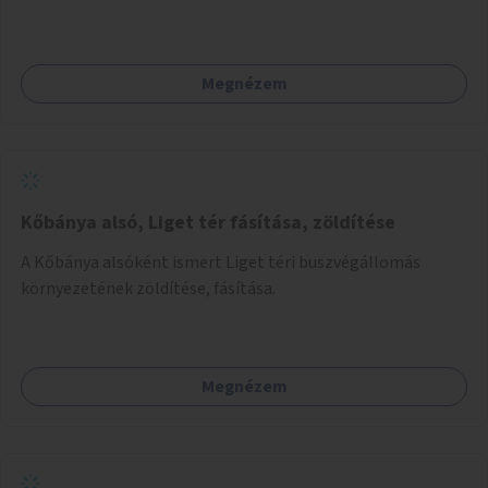
fizetési lehetőség vagy ingyenesség; újszerű fenntartási
konstrukció kidolgozása; egyéb kapcsolt szolgáltatások
(pl. ivókút, telefontöltés).
Megnézem
Kőbánya alsó, Liget tér fásítása, zöldítése
A Kőbánya alsóként ismert Liget téri buszvégállomás
környezetének zöldítése, fásítása.
Megnézem