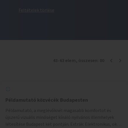
Feltételek törlése
43
-
63
elem
, összesen:
80
Példamutató közvécék Budapesten
Példamutató, a meglévőknél magasabb komfortot és
újszerű vizuális minőséget kínáló nyilvános illemhelyek
létesítése Budapest két pontján. Extrák: Elektronikus, okos