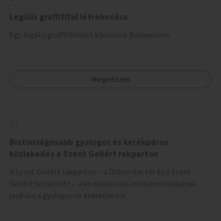
Legális graffitifal létrehozása
Egy legális graffitifelület kijelölése Budapesten.
Megnézem
Biztonságosabb gyalogos és kerékpáros
közlekedés a Szent Gellért rakparton
A Szent Gellért rakparton – a Döbrentei tér és a Szent
Gellért tér között – a kerékpározás infrastruktúrájának
javítása a gyalogosok érdekében is.