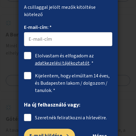
A csillaggal jelölt mezők kitöltése
kötelező
E-mail-cím: *
A Boráros tér zöldítése
Minél több árnyékot adó zöld növény, fák, bokrok
elhelyezése a Boráros téren.
Elolvastam és elfogadom az
adatkezelési tájékoztatót
. *
Kijelentem, hogy elmúltam 14 éves,
Megnézem
és Budapesten lakom / dolgozom /
tanulok. *
Ha új felhasználó vagy:
Szeretnék feliratkozni a hírlevélre.
Gőtés-tó és környezetének rendbetétele
A tavak körüli park rendezése, kukák, padok kihelyezése, a
E-mail küldése
Mégse