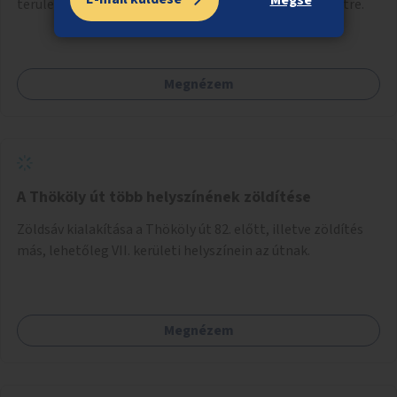
terület alkalmassá tétele a minőségibb közösségi életre.
Megnézem
A Thököly út több helyszínének zöldítése
Zöldsáv kialakítása a Thököly út 82. előtt, illetve zöldítés
más, lehetőleg VII. kerületi helyszínein az útnak.
Megnézem