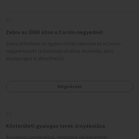
Zebra az Üllői úton a Corvin-negyednél
Zebra létesítése az egykori Kilián laktanya és a Corvin-
negyed között (a Kisfaludy utcához közelebb, ahol
középsziget is létesíthető).
Megnézem
Közterületi gyalogos terek árnyékolása
Árnyékoló szerkezetek, lehetőleg növényzettel