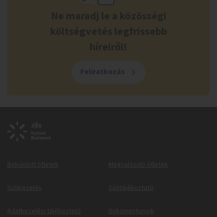
Ne maradj le a közösségi
költségvetés legfrissebb
híreiről!
Feliratkozás
Beküldött ötletek
Megvalósuló ötletek
Sütikezelés
Sütitájékoztató
Adatkezelési tájékoztató
Dokumentumok