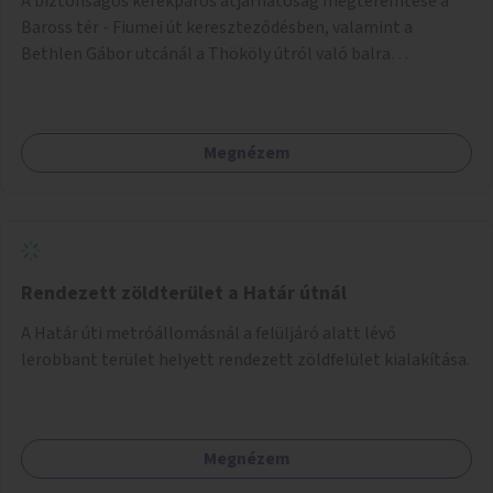
A biztonságos kerékpáros átjárhatóság megteremtése a
Baross tér - Fiumei út kereszteződésben, valamint a
Bethlen Gábor utcánál a Thököly útról való balra
kanyarodás biztosítása a Festetics György utca irányába.
Megnézem
Rendezett zöldterület a Határ útnál
A Határ úti metróállomásnál a felüljáró alatt lévő
lerobbant terület helyett rendezett zöldfelület kialakítása.
Megnézem