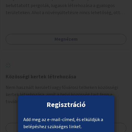
befuttatott pergolák, lugasok létrehozása a gyalogos
területeken. Ahol a növényültetésre nincs lehetőség, ott
akár dézsából felfutó futónövényzet alkalmazása, legvégső
megoldásként napvitorlák felszerelése.
Megnézem
Közösségi kertek létrehozása
Nem használt kerületi vagy fővárosi telkeken közösségi
kertek létrehozása, amit a helyi közösség tart fenn a
továbbiakban.
Regisztráció
Add meg az e-mail-címed, és elküldjük a
belépéshez szükséges linket.
Megnézem