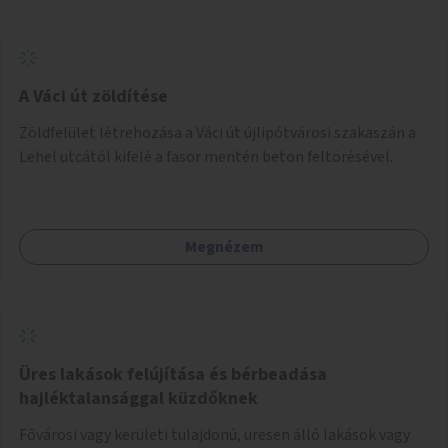
A Váci út zöldítése
Zöldfelület létrehozása a Váci út újlipótvárosi szakaszán a
Lehel utcától kifelé a fasor mentén beton feltörésével.
Megnézem
Üres lakások felújítása és bérbeadása
hajléktalansággal küzdőknek
Fővárosi vagy kerületi tulajdonú, üresen álló lakások vagy