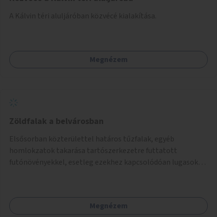
A Kálvin téri aluljáróban közvécé kialakítása.
Megnézem
Zöldfalak a belvárosban
Elsősorban közterülettel határos tűzfalak, egyéb
homlokzatok takarása tartószerkezetre futtatott
futónövényekkel, esetleg ezekhez kapcsolódóan lugasok
kialakítása. Ezzel olyan belvárosi helyszíneken növelhető a
zöldfelületek mennyisége, ahol helyhiány miatt másra
nincs lehetőség.
Megnézem