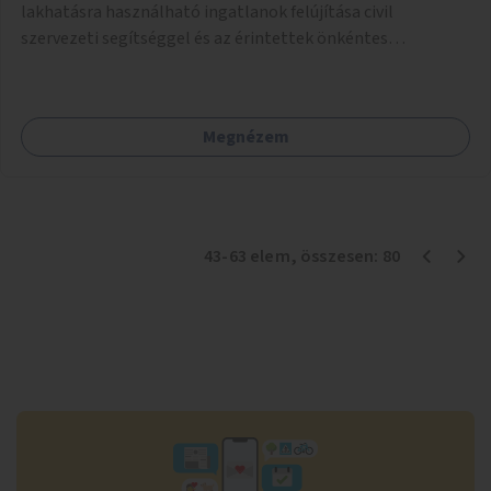
lakhatásra használható ingatlanok felújítása civil
szervezeti segítséggel és az érintettek önkéntes
munkájával, majd a kialakított lakások, lakóegységek
bérbeadása rászorulók számára.
Megnézem
43
-
63
elem
, összesen:
80