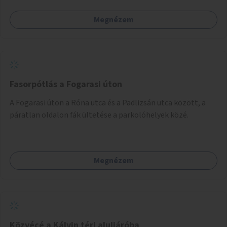
Megnézem
Fasorpótlás a Fogarasi úton
A Fogarasi úton a Róna utca és a Padlizsán utca között, a
páratlan oldalon fák ültetése a parkolóhelyek közé.
Megnézem
Közvécé a Kálvin téri aluljáróba