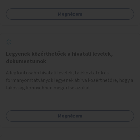
Megnézem
Legyenek közérthetőek a hivatali levelek,
dokumentumok
A legfontosabb hivatali levelek, tájékoztatók és
formanyomtatványok legyenek átírva közérthetőre, hogy a
lakosság könnyebben megértse azokat.
Megnézem