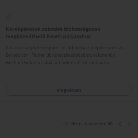
Kerékpárosok számára biztonságosan
megközelíthető Keleti pályaudvar
A biztonságos kerékpáros átjárhatóság megteremtése a
Baross tér - Fiumei út kereszteződésben, valamint a
Bethlen Gábor utcánál a Thököly útról való balra
kanyarodás biztosítása a Festetics György utca irányába.
Megnézem
1
-
21
elem
, összesen:
80