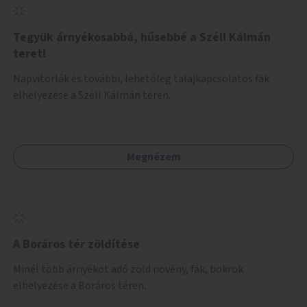
Tegyük árnyékosabbá, hűsebbé a Széll Kálmán
teret!
Napvitorlák és további, lehetőleg talajkapcsolatos fák
elhelyezése a Széll Kálmán téren.
Megnézem
A Boráros tér zöldítése
Minél több árnyékot adó zöld növény, fák, bokrok
elhelyezése a Boráros téren.