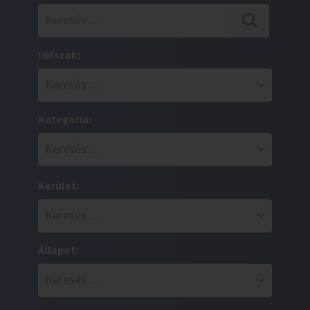
Időszak:
Kategória:
Kerület:
Állapot: