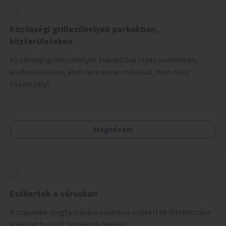
Közösségi grillezőhelyek parkokban,
közterületeken
Közösségi grillezőhelyek kialakítása olyan parkokban,
közterületeken, ahol nem zavar másokat, nem okoz
tűzveszélyt.
Megnézem
Esőkertek a városban
A csapadék megtartására alkalmas esőkertek létrehozása
jelenleg burkolt területek helyén.