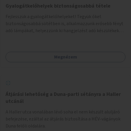
Gyalogátkelőhelyek biztonságosabbá tétele
Fejlesszük a gyalogátkelőhelyeket! Tegyük őket
biztonságosabbá sötétben is, alkalmazzunk erősebb fényt
adó lámpákat, helyezzünk ki hangjelzést adó készülékeket
és taktilis jelzéseket a vakok és gyengénlátók számára.
Megnézem
Átjárási lehetőség a Duna-parti sétányra a Haller
utcánál
A Haller utca vonalában lévő soha el nem készült aluljáró
befejezése, ezáltal az átjárás biztosítása a HÉV-vágányok
Duna felőli oldalára.