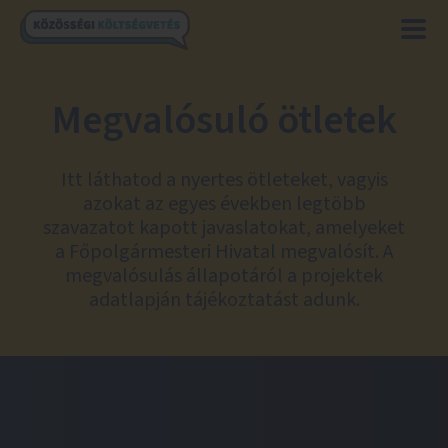
Megvalósuló ötletek
Itt láthatod a nyertes ötleteket, vagyis
azokat az egyes években legtöbb
szavazatot kapott javaslatokat, amelyeket
a Főpolgármesteri Hivatal megvalósít. A
megvalósulás állapotáról a projektek
adatlapján tájékoztatást adunk.