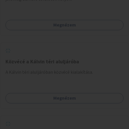
Megnézem
Közvécé a Kálvin téri aluljáróba
A Kálvin téri aluljáróban közvécé kialakítása.
Megnézem