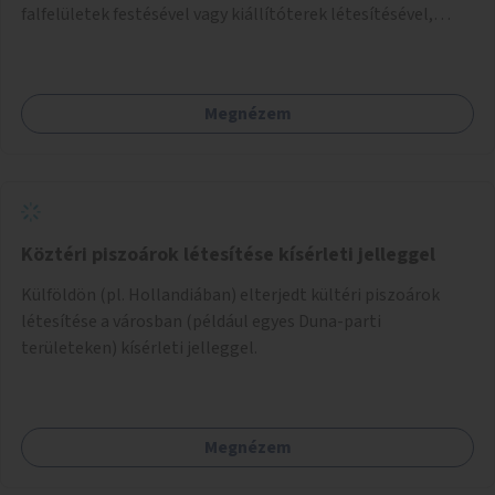
falfelületek festésével vagy kiállítóterek létesítésével,
amelyekben kortárs designerek, művészek, tervezők
alkotásai, termékei jelenhetnének meg alkalmat adva a
bemutatkozásra, szélesebb körben való ismertségre.
Megnézem
Köztéri piszoárok létesítése kísérleti jelleggel
Külföldön (pl. Hollandiában) elterjedt kültéri piszoárok
létesítése a városban (például egyes Duna-parti
területeken) kísérleti jelleggel.
Megnézem