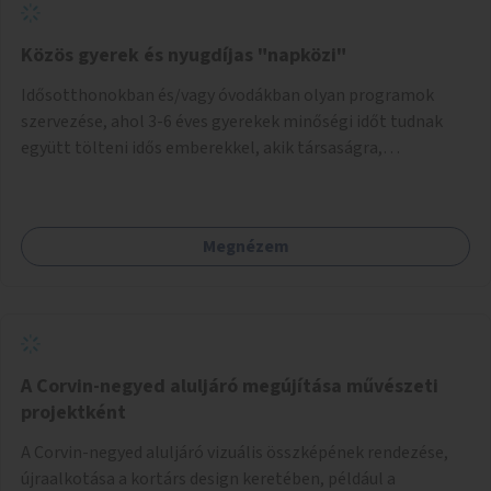
Közös gyerek és nyugdíjas "napközi"
Idősotthonokban és/vagy óvodákban olyan programok
szervezése, ahol 3-6 éves gyerekek minőségi időt tudnak
együtt tölteni idős emberekkel, akik társaságra,
beszélgetésre vágynak.
Megnézem
A Corvin-negyed aluljáró megújítása művészeti
projektként
A Corvin-negyed aluljáró vizuális összképének rendezése,
újraalkotása a kortárs design keretében, például a