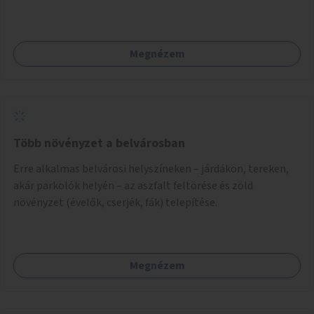
Megnézem
Több növényzet a belvárosban
Erre alkalmas belvárosi helyszíneken – járdákon, tereken,
akár parkolók helyén – az aszfalt feltörése és zöld
növényzet (évelők, cserjék, fák) telepítése.
Megnézem