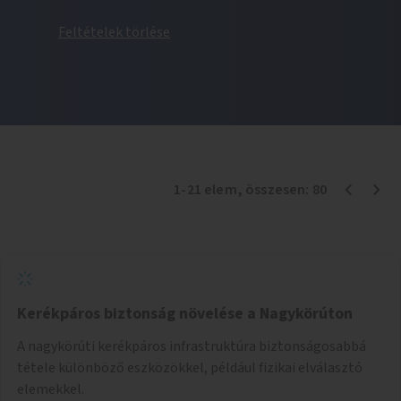
Feltételek törlése
1
-
21
elem
, összesen:
80
Kerékpáros biztonság növelése a Nagykörúton
A nagykörúti kerékpáros infrastruktúra biztonságosabbá
tétele különböző eszközökkel, például fizikai elválasztó
elemekkel.