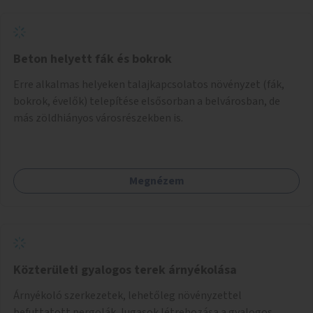
Beton helyett fák és bokrok
Erre alkalmas helyeken talajkapcsolatos növényzet (fák,
bokrok, évelők) telepítése elsősorban a belvárosban, de
más zöldhiányos városrészekben is.
Megnézem
Közterületi gyalogos terek árnyékolása
Árnyékoló szerkezetek, lehetőleg növényzettel
befuttatott pergolák, lugasok létrehozása a gyalogos