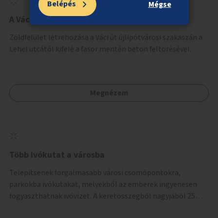
Belépés
Mégse
A Váci út zöldítése
Zöldfelület létrehozása a Váci út újlipótvárosi szakaszán a
Lehel utcától kifelé a fasor mentén beton feltörésével.
Megnézem
Több ivókutat a városba
Telepítsenek forgalmasabb városi csomópontokra,
parkokba ivókutakat, melyekből az emberek ingyenesen
fogyaszthatnak ivóvizet. A keretösszegből nagyjából 25
ivókút telepítése lehetséges.