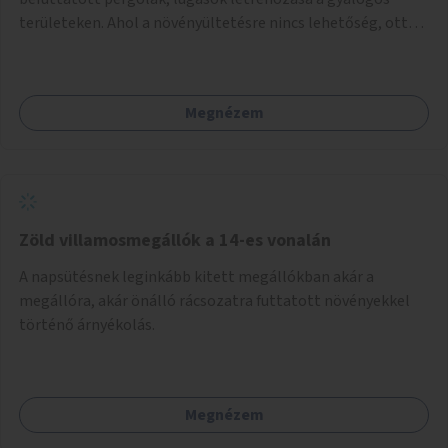
területeken. Ahol a növényültetésre nincs lehetőség, ott
akár dézsából felfutó futónövényzet alkalmazása, legvégső
megoldásként napvitorlák felszerelése.
Megnézem
Zöld villamosmegállók a 14-es vonalán
A napsütésnek leginkább kitett megállókban akár a
megállóra, akár önálló rácsozatra futtatott növényekkel
történő árnyékolás.
Megnézem