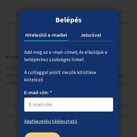
Megnézem
Belépés
Hitelesítő e-maillel
Jelszóval
Add meg az e-mail-címed, és elküldjük a
Kutyagumi-mentesítés a VIII. kerületben
belépéshez szükséges linket.
Több, oszlopra szerelt kutyapiszokgyűjtő kuka, ingyen
A csillaggal jelölt mezők kitöltése
elérhető zacskók és a kutyavizelet felfogására alkalmas
kötelező
oszlop telepítése a VIII. kerületben a Magdolnanegyed és a
Palotanegyed néhány pontján, pilot jelleggel.
E-mail-cím: *
Megnézem
Adatkezelési tájékoztató