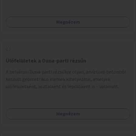
Megnézem
Ülőfelületek a Duna-parti rézsűn
A belvárosi Duna-parti rézsűkre olyan, árvíztűrő betonból
készült geometrikus elemek kihelyezése, amelyek
ülőfelületként, asztalként és lépcsőként is – valamint
néhány esetben extra funkcióval (kutyaitató, grill) –
használhatók. Civilek bevonása a fenntartásba.
Megnézem